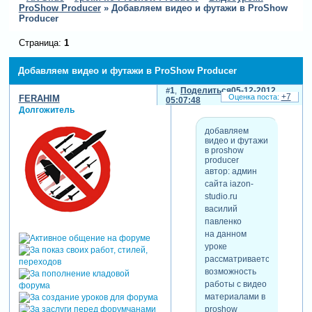
ProShow Producer
»
Добавляем видео и футажи в ProShow
Producer
Страница:
1
Добавляем видео и футажи в ProShow Producer
1
Поделиться
05-12-2012
+7
FERAHIM
05:07:48
Долгожитель
добавляем
видео и футажи
в proshow
producer
автор: админ
сайта iazon-
studio.ru
василий
павленко
на данном
уроке
рассматривается
возможность
работы с видео
материалами в
proshow