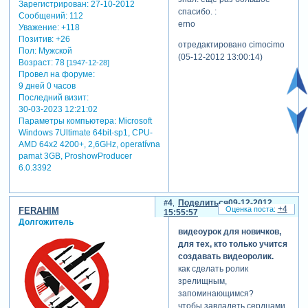
Зарегистрирован
: 27-10-2012
спасибо. :
Сообщений:
112
erno
Уважение:
+118
Позитив:
+26
отредактировано cimocimo
Пол:
Мужской
(05-12-2012 13:00:14)
Возраст:
78
[1947-12-28]
Провел на форуме:
9 дней 0 часов
Последний визит:
30-03-2023 12:21:02
Параметры компьютера:
Microsoft
Windows 7Ultimate 64bit-sp1, CPU-
AMD 64x2 4200+, 2,6GHz, operatívna
pamat 3GB, ProshowProducer
6.0.3392
4
Поделиться
09-12-2012
+4
FERAHIM
15:55:57
Долгожитель
видеоурок для новичков,
для тех, кто только учится
создавать видеоролик.
как сделать ролик
зрелищным,
запоминающимся?
чтобы завладеть сердцами