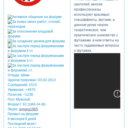
зрителей, многие
профессионалы
используют красивые
спецэффекты, футажи. в
данном уроке скорее
теоретическое, чем
практическое знакомство с
футажами. в нем ответы на
часто задаваемые вопросы
о футажах.
Откуда:
Шеки
Зарегистрирован
: 03-02-2012
Сообщений:
1515
Уважение:
+4970
Позитив:
+1236
Пол:
Мужской
Возраст:
61
[1965-04-30]
Skype:
aypara1965
Провел на форуме:
6 месяцев 8 дней
Последний визит: