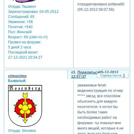
отредактировано poltava60
Откуда:
Ташкент
(05-12-2012 06:07:56)
Зарегистрирован
: 04-05-2012
Сообщений:
65
Уважение:
+56
Позитив:
+540
Пол:
Женский
Возраст:
66
[1960-03-27]
Провел на форуме:
5 дней 2 часа
Последний визит:
27-12-2021 20:34:27
3
Поделиться
05-12-2012
0
cimocimo
12:57:37
Бывалый
уважаемые ferah
видеоинструкция по этому
***** звезд. все способом
объяснить для каждого
посетителя. я хотел бы
быть более таких
необходимых работ на
форумах. ты показал мне
много вещей, которые я не
Откуда:
Slovakia
знал. еще раз большое