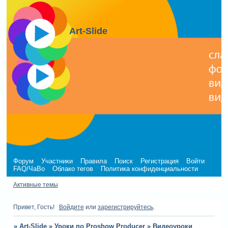
Art-Slide
Форум
Участники
Правила
Поиск
Регистрация
Войти
FAQ/ЧаВо
Облако тегов
Политика конфиденциальности
Активные темы
Привет, Гость!
Войдите
или
зарегистрируйтесь
.
»
Art-Slide
»
Уроки по Proshow Producer
»
Видеоуроки