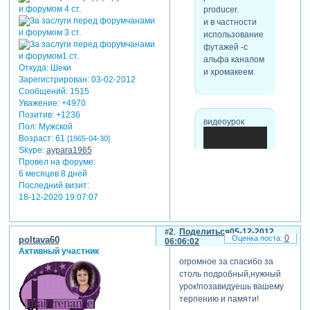
producer.
и в частности
использование
футажей -с
альфа каналом
Откуда:
Шеки
и хромакеем.
Зарегистрирован
: 03-02-2012
Сообщений:
1515
Уважение:
+4970
Позитив:
+1236
видеоурок
Пол:
Мужской
Возраст:
61
[1965-04-30]
Skype:
aypara1965
Провел на форуме:
6 месяцев 8 дней
Последний визит:
18-12-2020 19:07:07
2
Поделиться
05-12-2012
0
poltava60
06:06:02
Активный участник
огромное за спасибо за
столь подробный,нужный
урок!позавидуешь вашему
терпению и памяти!