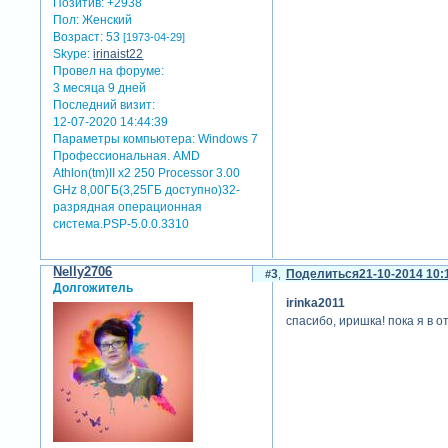
Позитив:
+2938
Пол:
Женский
Возраст:
53
[1973-04-29]
Skype:
irinaist22
Провел на форуме:
3 месяца 9 дней
Последний визит:
12-07-2020 14:44:39
Параметры компьютера:
Windows 7
Профессиональная. AMD
Athlon(tm)II x2 250 Processor 3.00
GHz 8,00ГБ(3,25ГБ доступно)32-
разрядная операционная
система.PSP-5.0.0.3310
Nelly2706
3
Поделиться
21-10-2014 10:
Долгожитель
irinka2011
спасибо, иришка! пока я в о