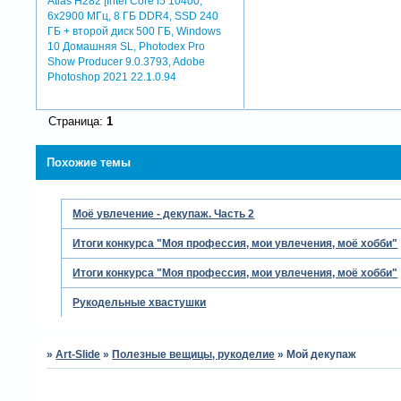
Atlas H282 [Intel Core i5 10400,
6x2900 МГц, 8 ГБ DDR4, SSD 240
ГБ + второй диск 500 ГБ, Windows
10 Домашняя SL, Photodex Pro
Show Producer 9.0.3793, Adobe
Photoshop 2021 22.1.0.94
Страница:
1
Похожие темы
Моё увлечение - декупаж. Часть 2
Итоги конкурса "Моя профессия, мои увлечения, моё хобби"
Итоги конкурса "Моя профессия, мои увлечения, моё хобби"
Рукодельные хвастушки
»
Art-Slide
»
Полезные вещицы, рукоделие
»
Мой декупаж