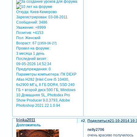
Откуда:
Киев-Кемерово
Зарегистрирован
: 03-08-2011
Сообщений:
3486
Уважение:
+8999
Позитив:
+4153
Пол:
Женский
Возраст:
67
[1959-06-27]
Провел на форуме:
3 месяца 1 день
Последний визит:
09-05-2026 14:52:34
Предупреждения:
0
Параметры компьютера:
ПК DEXP
Atlas H282 [Intel Core i5 10400,
6x2900 МГц, 8 ГБ DDR4, SSD 240
ГБ + второй диск 500 ГБ, Windows
10 Домашняя SL, Photodex Pro
Show Producer 9.0.3793, Adobe
Photoshop 2021 22.1.0.94
Irinka2011
2
Поделиться
21-10-2014 10:
Долгожитель
nelly2706
очень красиво получилось