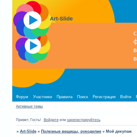
Art-Slide
Форум
Участники
Правила
Поиск
Регистрация
Войти
Активные темы
Привет, Гость!
Войдите
или
зарегистрируйтесь
.
»
Art-Slide
»
Полезные вещицы, рукоделие
»
Мой декупаж