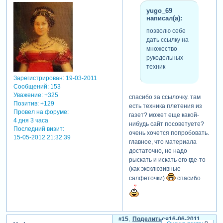
yugo_69
написал(а):
позволю себе
дать ссылку на
множество
рукодельных
техник
Зарегистрирован
: 19-03-2011
Сообщений:
153
Уважение:
+325
спасибо за ссылочку. там
Позитив:
+129
есть техника плетения из
Провел на форуме:
газет? может еще какой-
4 дня 3 часа
нибудь сайт посоветуете?
Последний визит:
очень хочется попробовать.
15-05-2012 21:32:39
главное, что материала
достаточно, не надо
рыскать и искать его где-то
(как эксклюзивные
салфеточки)
спасибо
15
Поделиться
16-06-2011