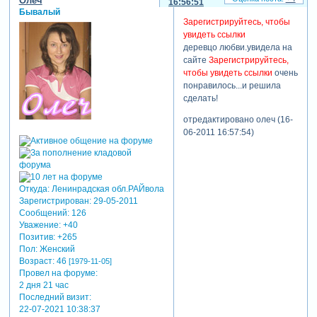
Олеч
16:56:51
Бывалый
Зарегистрируйтесь, чтобы
увидеть ссылки
деревцо любви.увидела на
сайте
Зарегистрируйтесь,
чтобы увидеть ссылки
очень
понравилось...и решила
сделать!
отредактировано олеч (16-
06-2011 16:57:54)
Откуда:
Ленинрадская обл.РАЙвола
Зарегистрирован
: 29-05-2011
Сообщений:
126
Уважение:
+40
Позитив:
+265
Пол:
Женский
Возраст:
46
[1979-11-05]
Провел на форуме:
2 дня 21 час
Последний визит:
22-07-2021 10:38:37