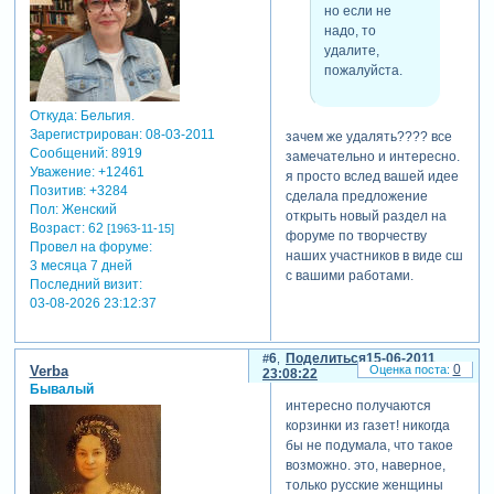
но если не
надо, то
удалите,
пожалуйста.
Откуда:
Бельгия.
Зарегистрирован
: 08-03-2011
зачем же удалять???? все
Сообщений:
8919
замечательно и интересно.
Уважение:
+12461
я просто вслед вашей идее
Позитив:
+3284
сделала предложение
Пол:
Женский
открыть новый раздел на
Возраст:
62
[1963-11-15]
форуме по творчеству
Провел на форуме:
наших участников в виде сш
3 месяца 7 дней
с вашими работами.
Последний визит:
03-08-2026 23:12:37
6
Поделиться
15-06-2011
0
Verba
23:08:22
Бывалый
интересно получаются
корзинки из газет! никогда
бы не подумала, что такое
возможно. это, наверное,
только русские женщины