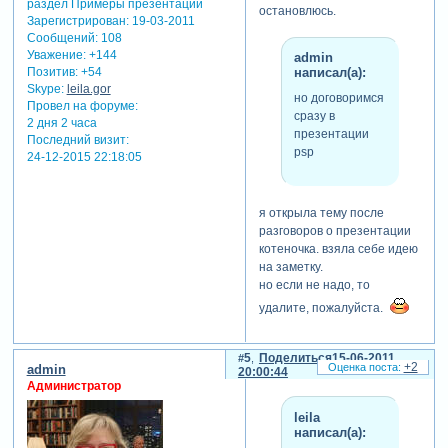
остановлюсь.
Зарегистрирован
: 19-03-2011
Сообщений:
108
Уважение:
+144
admin
Позитив:
+54
написал(а):
Skype:
leila.gor
но договоримся
Провел на форуме:
сразу в
2 дня 2 часа
презентации
Последний визит:
psp
24-12-2015 22:18:05
я открыла тему после
разговоров о презентации
котеночка. взяла себе идею
на заметку.
но если не надо, то
удалите, пожалуйста.
5
Поделиться
15-06-2011
+2
admin
20:00:44
Администратор
leila
написал(а):