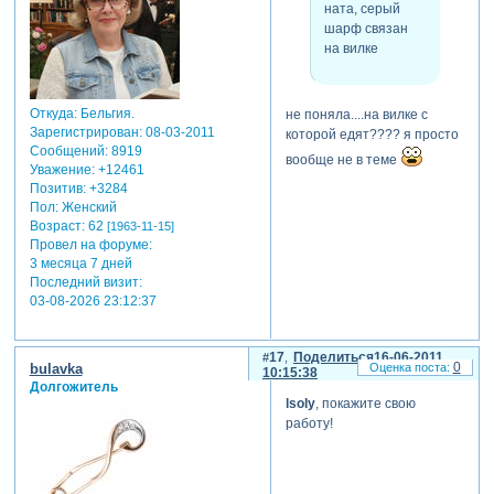
ната, серый
шарф связан
на вилке
Откуда:
Бельгия.
не поняла....на вилке с
Зарегистрирован
: 08-03-2011
которой едят???? я просто
Сообщений:
8919
вообще не в теме
Уважение:
+12461
Позитив:
+3284
Пол:
Женский
Возраст:
62
[1963-11-15]
Провел на форуме:
3 месяца 7 дней
Последний визит:
03-08-2026 23:12:37
17
Поделиться
16-06-2011
0
bulavka
10:15:38
Долгожитель
lsoly
, покажите свою
работу!