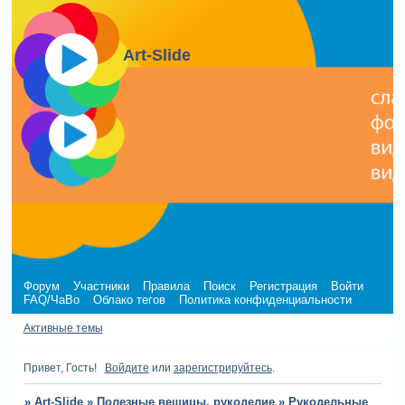
Art-Slide
Форум
Участники
Правила
Поиск
Регистрация
Войти
FAQ/ЧаВо
Облако тегов
Политика конфиденциальности
Активные темы
Привет, Гость!
Войдите
или
зарегистрируйтесь
.
»
Art-Slide
»
Полезные вещицы, рукоделие
»
Рукодельные