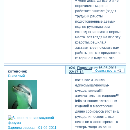
у меня дома, да всего и не
перечислю. марина
работает в школе (ведет
труды) и работы
подготовленные детьми
под ее руководством
ежегодно занимают первые
места. вот глядя на всю эту
красоты, решила я
заставить ее показать вам
работы, но, как предложила
катерина,в виде сш. это
потребует некоторого
24
Поделиться
16-06-2011
времени, но мы
+1
котеночек
22:17:13
постараемся побыстрее.
Бывалый
вот я вас и нашла
единомышленницы-
рукодельницы!!!!
замечательные изделия!!!
leila
от ваших плетенных
изделий я в восторге!!!
давно собираюсь этот вид
рукоделия освоить, все
никак не выкрою время...а
теперь глядя на ваши
Зарегистрирован
: 01-05-2011