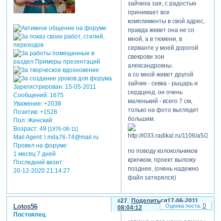
зайчиха зая, с радостью
принимает все
комплименты в свой адрес,
правда живет она не со
мной, а в тюмени, в
серванте у моей дорогой
свекрови зои
александровны.
а со мной живет другой
зайчик - севка - рыцарь и
Зарегистрирован
: 15-05-2011
сердцеед. он очень
Сообщений:
1675
маленький - всего 7 см,
Уважение:
+2038
только на фото выглядит
Позитив:
+1528
большим.
Пол:
Женский
Возраст:
49
[1976-08-11]
Mail Agent:
l.mila76-74@mail.ru
Провел на форуме:
по поводу колокольчиков
1 месяц 7 дней
крючком, проект выложу
Последний визит:
позднее, (очень надежно
20-12-2020 21:14:27
файл затерялся)
27
Поделиться
17-06-2011
0
Lotos56
08:04:12
Постоялец