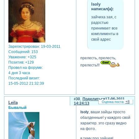
lsoly
написал(а):
зайчиха зая, с
радостью
принимает все
комплименты в
свой адрес
Зарегистрирован
: 19-03-2011
Сообщений:
153
Уважение:
+325
прелесть, прелесть,
Позитив:
+129
прелесть!!!
Провел на форуме:
4 дня 3 часа
Последний визит:
15-05-2012 21:32:39
30
Поделиться
17-06-2011
+8
Leila
14:24:13
Бывалый
lsoly
, ваши зайцы просто
обалденные! у каждого свой
характер. это сразу видно
на фото.
в тему про зайцев!