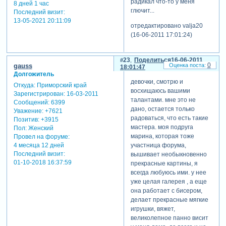
радикал что-то у меня
8 дней 1 час
глючит...
Последний визит:
13-05-2021 20:11:09
отредактировано valja20
(16-06-2011 17:01:24)
23
Поделиться
16-06-2011
0
gauss
18:01:47
Долгожитель
девочки, смотрю и
Откуда:
Приморский край
восхищаюсь вашими
Зарегистрирован
: 16-03-2011
талантами. мне это не
Сообщений:
6399
дано, остается только
Уважение:
+7621
радоваться, что есть такие
Позитив:
+3915
мастера. моя подруга
Пол:
Женский
марина, которая тоже
Провел на форуме:
участница форума,
4 месяца 12 дней
Последний визит:
вышивает необыкновенно
01-10-2018 16:37:59
прекрасные картины, я
всегда любуюсь ими. у нее
уже целая галерея , а еще
она работает с бисером,
делает прекрасные мягкие
игрушки, вяжет,
великолепное панно висит