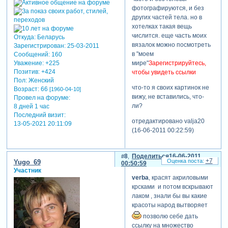
фотографируются, и без
других частей тела. но в
хотелках такая вещь
числится. еще часть моих
Откуда:
Беларусь
вязалок можно посмотреть
Зарегистрирован
: 25-03-2011
в "моем
Сообщений:
160
мире"
Зарегистрируйтесь,
Уважение:
+225
Позитив:
+424
чтобы увидеть ссылки
Пол:
Женский
что-то я своих картинок не
Возраст:
66
[1960-04-10]
вижу, не вставились, что-
Провел на форуме:
ли?
8 дней 1 час
Последний визит:
отредактировано valja20
13-05-2021 20:11:09
(16-06-2011 00:22:59)
8
Поделиться
16-06-2011
+7
Yugo_69
00:50:59
Участник
verba
, красят акриловыми
крсками и потом вскрывают
лаком , знали бы вы какие
красоты народ вытворяет
позволю себе дать
ссылку на множество