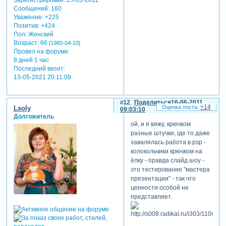
Сообщений:
160
Уважение:
+225
Позитив:
+424
Пол:
Женский
Возраст:
66
[1960-04-10]
Провел на форуме:
8 дней 1 час
Последний визит:
13-05-2021 20:11:09
12
Поделиться
16-06-2011
+14
Lsoly
09:03:10
Долгожитель
ой, и я вяжу, крючком
разные штучки, где то даже
завалялась работа в psp -
колокольчики крючком на
ёлку - правда слайд шоу -
это тестирование "мастера
презентации" - так что
ценности особой не
представляет.