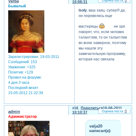
0
Verba
10:08:31
Бывалый
lsoly
, ваш заяц -супер!!! да,
не перевелись еще
мастерицы
не зря
говорят, что, если человек
талантлив, то он талантлив
во всем. наверное, поэтому
мы нашли эту
замечательную программу,
Зарегистрирован
: 19-03-2011
которая нас связала
Сообщений:
153
Уважение:
+325
Позитив:
+129
Провел на форуме:
4 дня 3 часа
Последний визит:
15-05-2012 21:32:39
16
Поделиться
16-06-2011
0
admin
10:10:37
Администратор
valja20
написал(а):