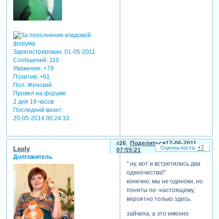
Зарегистрирован
: 01-05-2011
Сообщений:
110
Уважение:
+79
Позитив:
+61
Пол:
Женский
Провел на форуме:
2 дня 19 часов
Последний визит:
20-05-2014 00:24:33
26
Поделиться
17-06-2011
+7
Lsoly
07:55:21
Долгожитель
" ну, вот и встретились два
одиночества!"
конечно, мы не одиноки, но
поняты по -настоящему,
вероятно только здесь.
зайчиха, а это именно