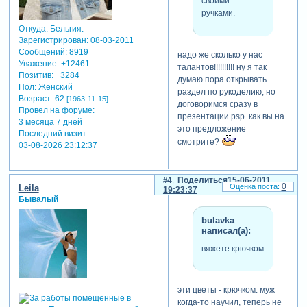
своими
ручками.
Откуда:
Бельгия.
Зарегистрирован
: 08-03-2011
Сообщений:
8919
надо же сколько у нас
Уважение:
+12461
талантов!!!!!!!!!! ну я так
Позитив:
+3284
думаю пора открывать
Пол:
Женский
раздел по рукоделию, но
Возраст:
62
[1963-11-15]
договоримся сразу в
Провел на форуме:
презентации psp. как вы на
3 месяца 7 дней
это предложение
Последний визит:
смотрите?
03-08-2026 23:12:37
4
Поделиться
15-06-2011
0
Leila
19:23:37
Бывалый
bulavka
написал(а):
вяжете крючком
эти цветы - крючком. муж
когда-то научил, теперь не