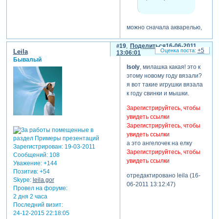
можно сначала акварелью,
а потом бесцветным лаком.
но это для маленьких
19
Поделиться
16-06-2011
+5
Leila
13:06:01
изделий. корзину я уже
Бывалый
цветным лаком красила. их
lsoly
, милашка какая! это к
много. разные оттенки есть.
этому новому году вязали?
я вот такие игрушки вязала
к году свинки и мышки.
verba
написал(а):
Зарегистрируйтесь, чтобы
материала
увидеть ссылки
достаточно
Зарегистрируйтесь, чтобы
увидеть ссылки
а это ангелочек на елку
Зарегистрирован
: 19-03-2011
Зарегистрируйтесь, чтобы
как я раньше не любила
Сообщений:
108
увидеть ссылки
рекламные проспекты и
Уважение:
+144
брошюры! а теперь все мои
Позитив:
+54
отредактировано leila (16-
родные их в магазинах
Skype:
leila.gor
06-2011 13:12:47)
берут и на улице не
Провел на форуме:
отказываются. и в почтовом
2 дня 2 часа
Последний визит:
ящике они уже не
24-12-2015 22:18:05
залеживаются.