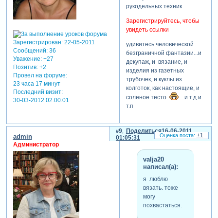
рукодельных техник
Зарегистрируйтесь, чтобы
увидеть ссылки
Зарегистрирован
: 22-05-2011
удивитесь человеческой
Сообщений:
36
безграничной фантазии...и
Уважение:
+27
декупаж, и вязание, и
Позитив:
+2
изделия из газетных
Провел на форуме:
трубочек, и куклы из
23 часа 17 минут
колготок, как настоящие, и
Последний визит:
соленое тесто
...и т.д и
30-03-2012 02:00:01
т.п
9
Поделиться
16-06-2011
+1
admin
01:05:31
Администратор
valja20
написал(а):
я люблю
вязать. тоже
могу
похвастаться.