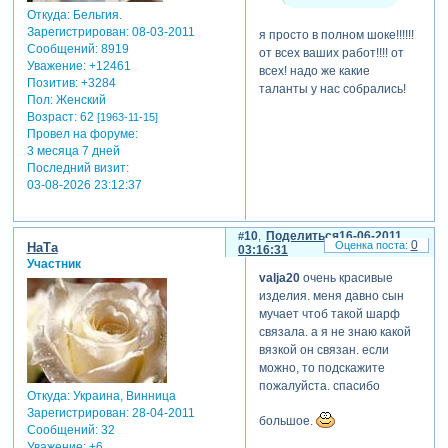
Откуда:
Бельгия.
Зарегистрирован
: 08-03-2011
я просто в полном шоке!!!!!!
Сообщений:
8919
от всех ваших работ!!!! от
Уважение:
+12461
всех! надо же какие
Позитив:
+3284
таланты у нас собрались!
Пол:
Женский
Возраст:
62
[1963-11-15]
Провел на форуме:
3 месяца 7 дней
Последний визит:
03-08-2026 23:12:37
10
Поделиться
16-06-2011
0
НаТа
03:16:31
Участник
valja20
очень красивые
изделия. меня давно сын
мучает чтоб такой шарф
связала. а я не знаю какой
вязкой он связан. если
можно, то подскажите
пожалуйста. спасибо
Откуда:
Украина, Винница
Зарегистрирован
: 28-04-2011
большое.
Сообщений:
32
Уважение:
+6