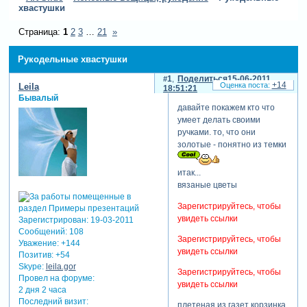
хвастушки
Страница:
1
2
3
…
21
»
Рукодельные хвастушки
1
Поделиться
15-06-2011
+14
Leila
18:51:21
Бывалый
давайте покажем кто что
умеет делать своими
ручками. то, что они
золотые - понятно из темки
итак...
вязаные цветы
Зарегистрируйтесь, чтобы
увидеть ссылки
Зарегистрирован
: 19-03-2011
Сообщений:
108
Зарегистрируйтесь, чтобы
Уважение:
+144
увидеть ссылки
Позитив:
+54
Skype:
leila.gor
Зарегистрируйтесь, чтобы
Провел на форуме:
увидеть ссылки
2 дня 2 часа
Последний визит:
плетеная из газет корзинка.