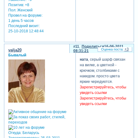
Позитив:
+8
Пол:
Женский
Провел на форуме:
1 день 5 часов
Последний визит:
25-10-2018 12:48:44
11
Поделиться
16-06-2011
+3
valja20
08:31:21
Бывалый
ната
, серый шарф связан
на вилке, а цветной -
крючком, столбиками с
накидом. просто цвета
яркие чередуются.
Зарегистрируйтесь, чтобы
увидеть ссылки
Зарегистрируйтесь, чтобы
увидеть ссылки
Откуда:
Беларусь
Зарегистрирован
: 25-03-2011