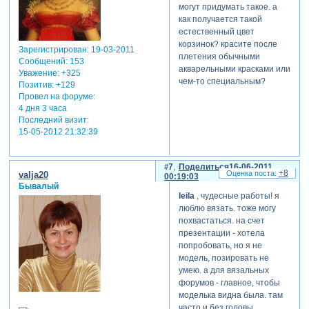
могут придумать такое. а
как получается такой
естественный цвет
корзинок? красите после
Зарегистрирован
: 19-03-2011
плетения обычными
Сообщений:
153
акварельными красками или
Уважение:
+325
чем-то специальным?
Позитив:
+129
Провел на форуме:
4 дня 3 часа
Последний визит:
15-05-2012 21:32:39
7
Поделиться
16-06-2011
+8
valja20
00:19:03
Бывалый
leila
, чудесные работы! я
люблю вязать. тоже могу
похвастаться. на счет
презентации - хотела
попробовать, но я не
модель, позировать не
умею. а для вязальных
форумов - главное, чтобы
моделька видна была. там
часто и без головы