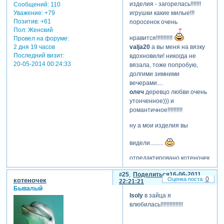
изделия - загорелась!!!!!!!
Сообщений:
110
Уважение:
+79
игрушки какие милые!!!
Позитив:
+61
поросенок очень
Пол:
Женский
нравится!!!!!!!!!!!
Провел на форуме:
2 дня 19 часов
valja20
а вы меня на вязку
Последний визит:
вдохновили! никогда не
20-05-2014 00:24:33
вязала, тоже попробую,
долгими зимними
вечерами....
олеч
деревцо любви очень
утонченное))) и
романтичное!!!!!!!!!!
ну а мои изделия вы
видели.........
отредактировано котеночек
(16-06-2011 22:19:55)
25
Поделиться
16-06-2011
0
котеночек
22:21:21
Бывалый
lsoly
в зайца я
влюбилась!!!!!!!!!!!!!!!