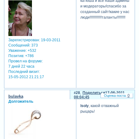
катюша и все наши админы
и модераторы!спасибо за
созданный сайт!какие у нас
люди!!!!!!!!!!!!!таланты!!!!!!!!!
Зарегистрирован
: 19-03-2011
Сообщений:
373
Уважение:
+532
Позитив:
+786
Провел на форуме:
7 дней 22 часа
Последний визит:
15-05-2012 21:21:17
28
Поделиться
17-06-2011
0
bulavka
08:04:45
Долгожитель
lsoly
, какой отважный
рыцарь!