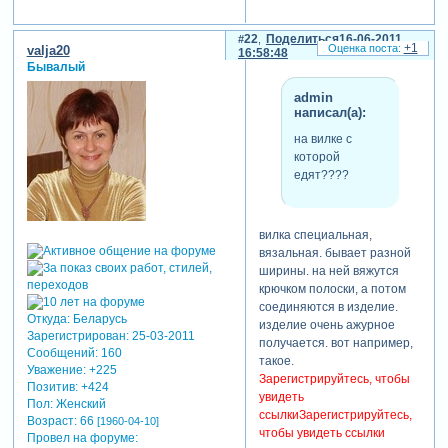
22
Поделиться
16-06-2011
+1
valja20
16:58:48
Бывалый
admin
написал(а):
на вилке с
которой
едят????
вилка специальная,
вязальная. бывает разной
ширины. на ней вяжутся
крючком полоски, а потом
соединяются в изделие.
Откуда:
Беларусь
изделие очень ажурное
Зарегистрирован
: 25-03-2011
получается. вот например,
Сообщений:
160
такое.
Уважение:
+225
Зарегистрируйтесь, чтобы
Позитив:
+424
увидеть
Пол:
Женский
ссылки
Зарегистрируйтесь,
Возраст:
66
[1960-04-10]
чтобы увидеть ссылки
Провел на форуме: