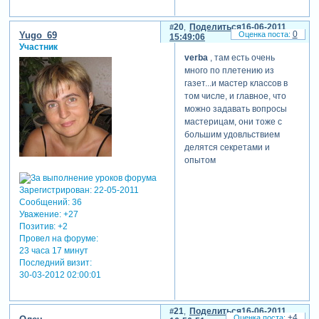
verba
, вот
Зарегистрируйтесь, чтобы
20
Поделиться
16-06-2011
0
Yugo_69
15:49:06
увидеть ссылки
на
Участник
страничку мастерицы. у нее
verba
, там есть очень
все доходчиво описано, с
много по плетению из
мк.
газет...и мастер классов в
том числе, и главное, что
отредактировано leila (17-
можно задавать вопросы
06-2011 00:34:29)
мастерицам, они тоже с
большим удовльствием
делятся секретами и
опытом
Зарегистрирован
: 22-05-2011
Сообщений:
36
Уважение:
+27
Позитив:
+2
Провел на форуме:
23 часа 17 минут
Последний визит:
30-03-2012 02:00:01
21
Поделиться
16-06-2011
+4