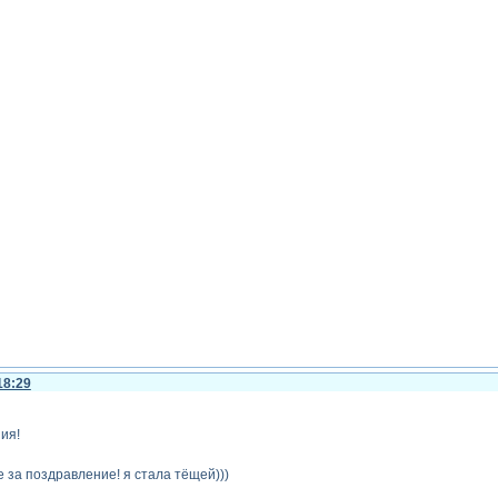
18:29
ия!
 за поздравление! я стала тёщей)))