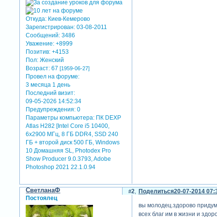
Откуда:
Киев-Кемерово
Зарегистрирован
: 03-08-2011
Сообщений:
3486
Уважение:
+8999
Позитив:
+4153
Пол:
Женский
Возраст:
67
[1959-06-27]
Провел на форуме:
3 месяца 1 день
Последний визит:
09-05-2026 14:52:34
Предупреждения:
0
Параметры компьютера:
ПК DEXP
Atlas H282 [Intel Core i5 10400,
6x2900 МГц, 8 ГБ DDR4, SSD 240
ГБ + второй диск 500 ГБ, Windows
10 Домашняя SL, Photodex Pro
Show Producer 9.0.3793, Adobe
Photoshop 2021 22.1.0.94
СветланаФ
2
Поделиться
20-07-2014 07:
Постоялец
вы молодец.здорово придум
всех благ им в жизни и здор