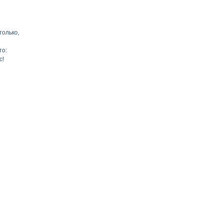
только,
то:
с!