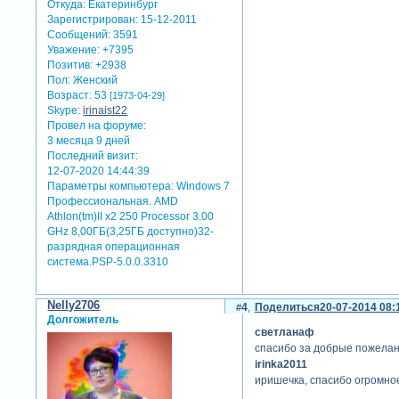
Откуда:
Екатеринбург
Зарегистрирован
: 15-12-2011
Сообщений:
3591
Уважение:
+7395
Позитив:
+2938
Пол:
Женский
Возраст:
53
[1973-04-29]
Skype:
irinaist22
Провел на форуме:
3 месяца 9 дней
Последний визит:
12-07-2020 14:44:39
Параметры компьютера:
Windows 7
Профессиональная. AMD
Athlon(tm)II x2 250 Processor 3.00
GHz 8,00ГБ(3,25ГБ доступно)32-
разрядная операционная
система.PSP-5.0.0.3310
Nelly2706
4
Поделиться
20-07-2014 08:
Долгожитель
светланаф
спасибо за добрые пожелан
irinka2011
иришечка, спасибо огромное