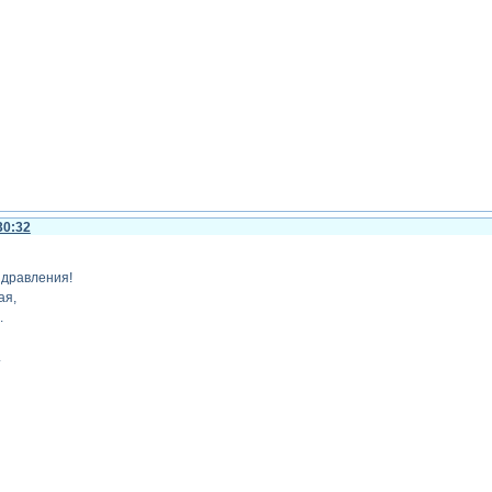
30:32
здравления!
ая,
.
.