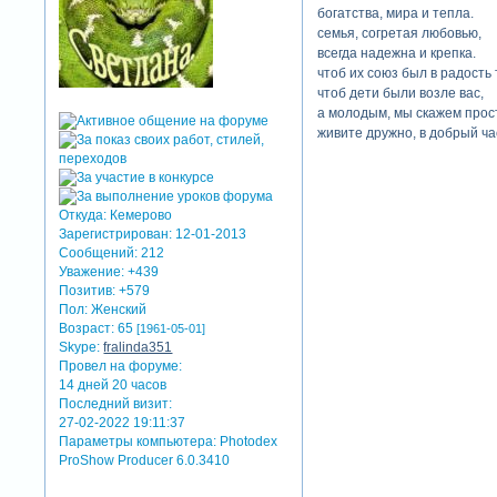
богатства, мира и тепла.
семья, согретая любовью,
всегда надежна и крепка.
чтоб их союз был в радость 
чтоб дети были возле вас,
а молодым, мы скажем прос
живите дружно, в добрый ча
Откуда:
Кемерово
Зарегистрирован
: 12-01-2013
Сообщений:
212
Уважение:
+439
Позитив:
+579
Пол:
Женский
Возраст:
65
[1961-05-01]
Skype:
fralinda351
Провел на форуме:
14 дней 20 часов
Последний визит:
27-02-2022 19:11:37
Параметры компьютера:
Photodex
ProShow Producer 6.0.3410