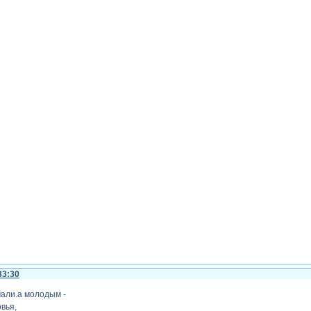
33:30
али.а молодым -
овья,