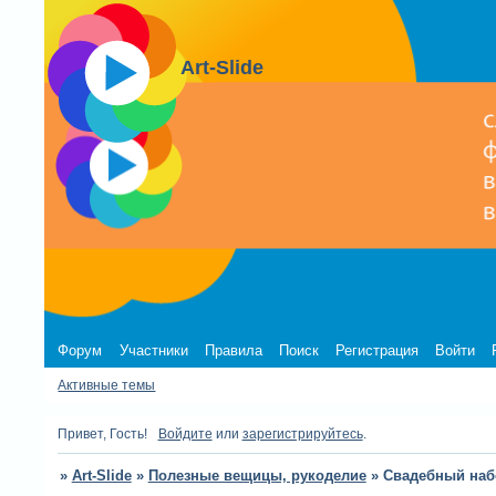
Art-Slide
Форум
Участники
Правила
Поиск
Регистрация
Войти
Активные темы
Привет, Гость!
Войдите
или
зарегистрируйтесь
.
»
Art-Slide
»
Полезные вещицы, рукоделие
»
Свадебный наб