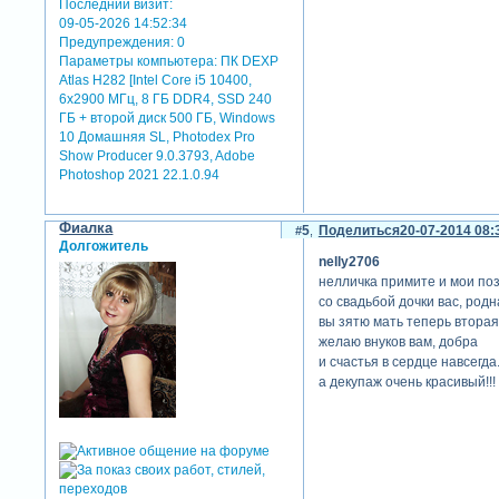
Последний визит:
09-05-2026 14:52:34
Предупреждения:
0
Параметры компьютера:
ПК DEXP
Atlas H282 [Intel Core i5 10400,
6x2900 МГц, 8 ГБ DDR4, SSD 240
ГБ + второй диск 500 ГБ, Windows
10 Домашняя SL, Photodex Pro
Show Producer 9.0.3793, Adobe
Photoshop 2021 22.1.0.94
Фиалка
5
Поделиться
20-07-2014 08:
Долгожитель
nelly2706
нелличка примите и мои по
со свадьбой дочки вас, родн
вы зятю мать теперь вторая
желаю внуков вам, добра
и счастья в сердце навсегда
а декупаж очень красивый!!!