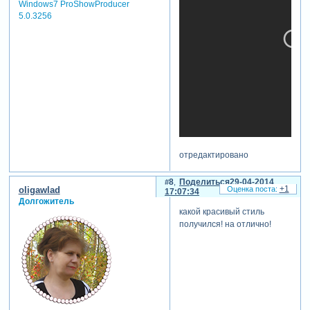
Windows7 ProShowProducer
5.0.3256
отредактировано
ritamanuzina (29-04-2014
16:24:39)
8
Поделиться
29-04-2014
+1
oligawlad
17:07:34
Долгожитель
какой красивый стиль
получился! на отлично!