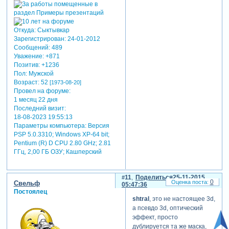
Откуда:
Сыктывкар
Зарегистрирован
: 24-01-2012
Сообщений:
489
Уважение:
+871
Позитив:
+1236
Пол:
Мужской
Возраст:
52
[1973-08-20]
Провел на форуме:
1 месяц 22 дня
Последний визит:
18-08-2023 19:55:13
Параметры компьютера:
Версия
PSP 5.0.3310; Windows XP-64 bit;
Pentium (R) D CPU 2.80 GHz; 2.81
ГГц, 2,00 ГБ ОЗУ; Кашперский
11
Поделиться
25-11-2015
0
Свельф
05:47:36
Постоялец
shtral
, это не настоящее 3d,
а псевдо 3d, оптический
эффект, просто
дублируется та же маска,