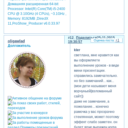
Домашняя расширенная 64-bit
Processor: Intel(R) Core(TM) i5-2400
CPU @ 3.10GHz (4 CPUs), ~3.1GHz ,
Memory: 8192MB ,DirectX
11,ProShow_Producer v6.0.33.97
12
Поделиться
25-11-2015
+1
oligawlad
19:30:57
Долгожитель
kler
светлана, мне нравится как
вы оформляете
выполнение уроков - в виде
мини презентации.
справились замечательно.
но без замечаний... как...
(мои дети называют меня
ворчуньей[взломанный
сайт])
даже не замечание, а
пожелание... конечно
рамочка у вас прозрачно
стеклянная, может поэтому
эффект слабо заметен. он
будет ярче выражен когда