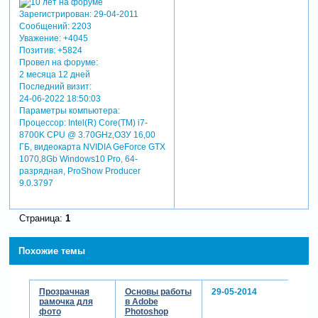
Зарегистрирован
: 29-04-2011
Сообщений:
2203
Уважение:
+4045
Позитив:
+5824
Провел на форуме:
2 месяца 12 дней
Последний визит:
24-06-2022 18:50:03
Параметры компьютера:
Процессор: Intel(R) Core(TM) i7-
8700K CPU @ 3.70GHz,ОЗУ 16,00
ГБ, видеокарта NVIDIA GeForce GTX
1070,8Gb Windows10 Pro, 64-
разрядная, ProShow Producer
9.0.3797
Страница:
1
Похожие темы
Прозрачная
Основы работы
29-05-2014
рамочка для
в Adobe
фото
Photoshop