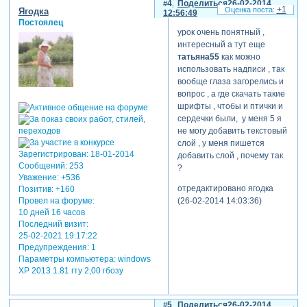
4
Поделиться
26-02-2014
+1
Ягодка
12:56:49
Постоялец
урок очень понятный ,
интересный а тут еще
татьяна55
как можно
использовать надписи , так
вообще глаза загорелись и
вопрос , а где скачать такие
шрифты , чтобы и птички и
сердечки были, у меня 5 я
не могу добавить текстовый
слой , у меня пишется
Зарегистрирован
: 18-01-2014
добавить слой , почему так
Сообщений:
253
?
Уважение:
+536
отредактировано ягодка
Позитив:
+160
Провел на форуме:
(26-02-2014 14:03:36)
10 дней 16 часов
Последний визит:
25-02-2021 19:17:22
Предупреждения:
1
Параметры компьютера:
windows
XP 2013 1.81 гту 2,00 гбозу
5
Поделиться
26-02-2014