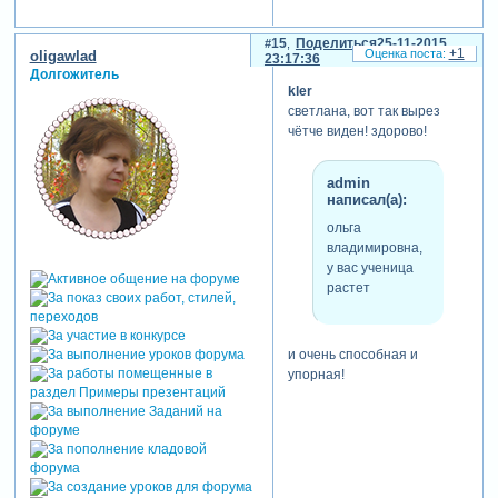
15
Поделиться
25-11-2015
+1
oligawlad
23:17:36
Долгожитель
kler
светлана, вот так вырез
чётче виден! здорово!
admin
написал(а):
ольга
владимировна,
у вас ученица
растет
и очень способная и
упорная!