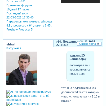
Позитив:
+881
Провел на форуме:
10 дней 17 часов
Последний визит:
22-03-2022 17:30:40
Параметры компьютера:
Windows
8.1 ;процессор х 64 ; память 3,45 ;
Proshow Producer 5
10
Поделиться
24-11-2015
0
shtral
22:41:02
Энтузиаст
татьяна55
написал(а):
посмотрев ваш
урок появились
новые идеи.
татьяна подскажите а как
добиться 3d текста который
у вас используется на 1.15 в
маске?