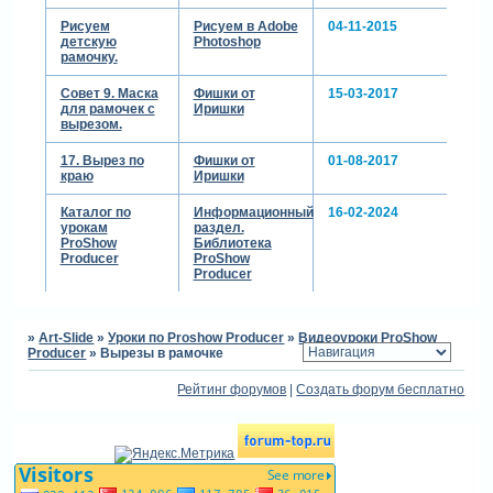
Рисуем
Рисуем в Adobe
04-11-2015
детскую
Photoshop
рамочку.
Совет 9. Маска
Фишки от
15-03-2017
для рамочек с
Иришки
вырезом.
17. Вырез по
Фишки от
01-08-2017
краю
Иришки
Каталог по
Информационный
16-02-2024
урокам
раздел.
ProShow
Библиотека
Producer
ProShow
Producer
»
Art-Slide
»
Уроки по Proshow Producer
»
Видеоуроки ProShow
Producer
»
Вырезы в рамочке
Рейтинг форумов
|
Создать форум бесплатно