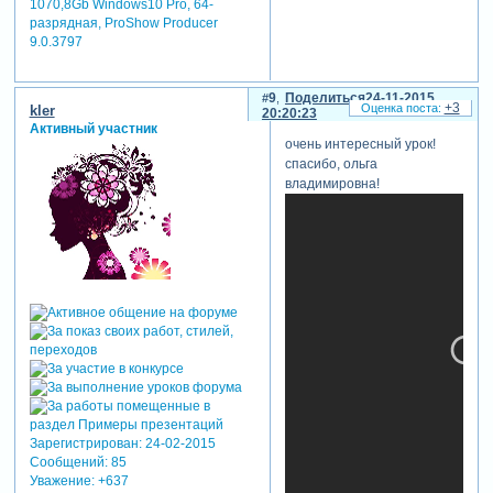
1070,8Gb Windows10 Pro, 64-
разрядная, ProShow Producer
9.0.3797
9
Поделиться
24-11-2015
+3
kler
20:20:23
Активный участник
очень интересный урок!
спасибо, ольга
владимировна!
Зарегистрирован
: 24-02-2015
Сообщений:
85
Уважение:
+637