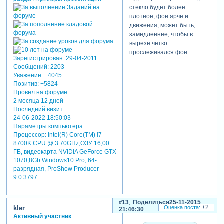
стекло будет более
плотное, фон ярче и
движения, может быть,
замедленнее, чтобы в
вырезе чётко
прослеживался фон.
Зарегистрирован
: 29-04-2011
Сообщений:
2203
Уважение:
+4045
Позитив:
+5824
Провел на форуме:
2 месяца 12 дней
Последний визит:
24-06-2022 18:50:03
Параметры компьютера:
Процессор: Intel(R) Core(TM) i7-
8700K CPU @ 3.70GHz,ОЗУ 16,00
ГБ, видеокарта NVIDIA GeForce GTX
1070,8Gb Windows10 Pro, 64-
разрядная, ProShow Producer
9.0.3797
13
Поделиться
25-11-2015
+2
kler
21:46:30
Активный участник