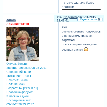
стекло сделала более
плотным
14
Поделиться
25-11-2015
0
admin
22:43:01
Администратор
kler
очень чистенько получилось
и по-зимнему красиво.
oligawlad
ольга владимировна, у вас
ученица растет
Откуда:
Бельгия.
Зарегистрирован
: 08-03-2011
Сообщений:
8919
Уважение:
+12461
Позитив:
+3284
Пол:
Женский
Возраст:
62
[1963-11-15]
Провел на форуме:
3 месяца 7 дней
Последний визит:
03-08-2026 23:12:37