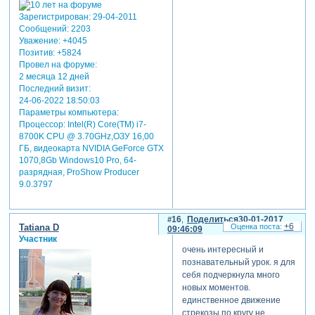
Зарегистрирован
: 29-04-2011
Сообщений:
2203
Уважение:
+4045
Позитив:
+5824
Провел на форуме:
2 месяца 12 дней
Последний визит:
24-06-2022 18:50:03
Параметры компьютера:
Процессор: Intel(R) Core(TM) i7-
8700K CPU @ 3.70GHz,ОЗУ 16,00
ГБ, видеокарта NVIDIA GeForce GTX
1070,8Gb Windows10 Pro, 64-
разрядная, ProShow Producer
9.0.3797
16
Поделиться
30-01-2017
+6
Tatiana D
09:46:09
Участник
очень интересный и
познавательный урок. я для
себя подчеркнула много
новых моментов.
единственное движение
стрекозы по кругу не