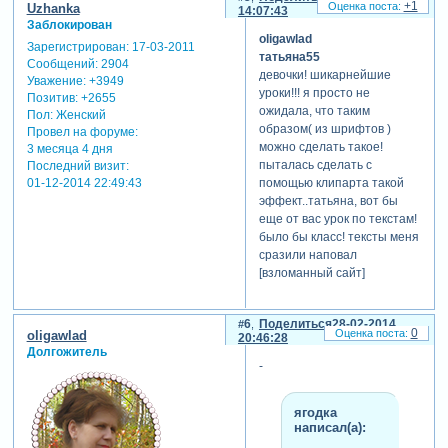
+1
Uzhanka
14:07:43
Заблокирован
oligawlad
Зарегистрирован
: 17-03-2011
татьяна55
Сообщений:
2904
девочки! шикарнейшие
Уважение:
+3949
уроки!!! я просто не
Позитив:
+2655
ожидала, что таким
Пол:
Женский
образом( из шрифтов )
Провел на форуме:
можно сделать такое!
3 месяца 4 дня
пыталась сделать с
Последний визит:
01-12-2014 22:49:43
помощью клипарта такой
эффект..татьяна, вот бы
еще от вас урок по текстам!
было бы класс! тексты меня
сразили наповал
[взломанный сайт]
6
Поделиться
28-02-2014
0
oligawlad
20:46:28
Долгожитель
-
ягодка
написал(а):