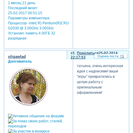
1 месяц 21 день
Последний визит:
25-02-2017 00:51:15
Параметры компьютера:
Процессор- intel( R) Pentium(R)CRU
G2030 @ 3.00GHz 3.00GHz
Установл. память 4.00ГБ 32
разрядная.
3
Поделиться
25-02-2014
+1
oligawlad
22:17:53
Долгожитель
татьяна, очень интересная
идея с надписями! ваши
"игры" превратились в
целую работу с
оригинальным
оформлением!