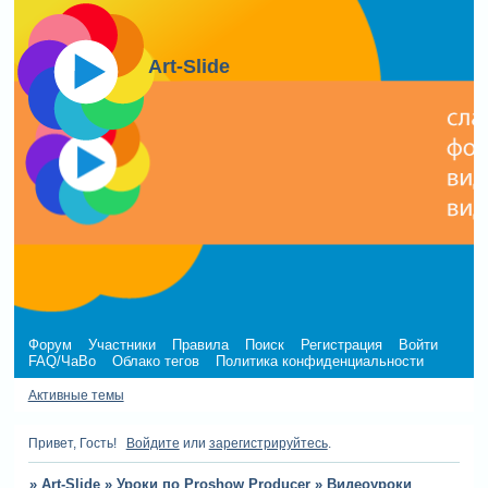
Art-Slide
Форум
Участники
Правила
Поиск
Регистрация
Войти
FAQ/ЧаВо
Облако тегов
Политика конфиденциальности
Активные темы
Привет, Гость!
Войдите
или
зарегистрируйтесь
.
»
Art-Slide
»
Уроки по Proshow Producer
»
Видеоуроки