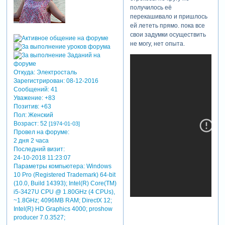
получилось её
перекашивало и пришлось
ей лететь прямо. пока все
свои задумки осуществить
не могу, нет опыта.
Откуда:
Электросталь
Зарегистрирован
: 08-12-2016
Сообщений:
41
Уважение:
+83
Позитив:
+63
Пол:
Женский
Возраст:
52
[1974-01-03]
Провел на форуме:
2 дня 2 часа
Последний визит:
24-10-2018 11:23:07
Параметры компьютера:
Windows
10 Pro (Registered Trademark) 64-bit
(10.0, Build 14393); Intel(R) Core(TM)
i5-3427U CPU @ 1.80GHz (4 CPUs),
~1.8GHz; 4096MB RAM; DirectX 12;
Intel(R) HD Graphics 4000; proshow
producer 7.0.3527;