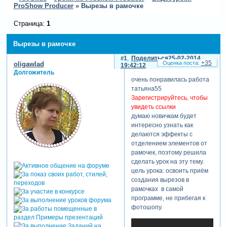
ProShow Producer
»
Вырезы в рамочке
Страница:
1
Вырезы в рамочке
1
Поделиться
25-02-2014
+35
oligawlad
19:42:12
Долгожитель
очень понравилась работа
татьяна55
Зарегистрируйтесь, чтобы
увидеть ссылки
думаю новичкам будет
интересно узнать как
делаются эффекты с
отделением элементов от
рамочек, поэтому решила
сделать урок на эту тему.
цель урока: освоить приём
создания вырезов в
рамочках в самой
программе, не прибегая к
фотошопу.