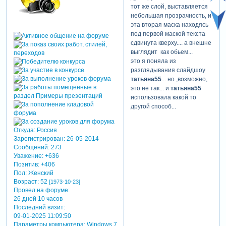
тот же слой, выставляется
небольшая прозрачность, и
эта вторая маска находясь
под первой маской текста
сдвинута кверху.... а внешне
выглядит как обьем...
это я поняла из
разглядывания слайдшоу
татьяна55
... но ,возможно,
это не так... и
татьяна55
использовала какой то
другой способ...
Откуда:
Россия
Зарегистрирован
: 26-05-2014
Сообщений:
273
Уважение:
+636
Позитив:
+406
Пол:
Женский
Возраст:
52
[1973-10-23]
Провел на форуме:
26 дней 10 часов
Последний визит:
09-01-2025 11:09:50
Параметры компьютера:
Windows 7