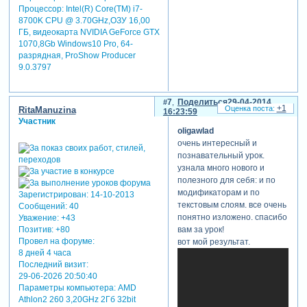
Процессор: Intel(R) Core(TM) i7-
8700K CPU @ 3.70GHz,ОЗУ 16,00
ГБ, видеокарта NVIDIA GeForce GTX
1070,8Gb Windows10 Pro, 64-
разрядная, ProShow Producer
9.0.3797
7
Поделиться
29-04-2014
+1
RitaManuzina
16:23:59
Участник
oligawlad
очень интересный и
познавательный урок.
узнала много нового и
полезного для себя: и по
модификаторам и по
Зарегистрирован
: 14-10-2013
текстовым слоям. все очень
Сообщений:
40
понятно изложено. спасибо
Уважение:
+43
Позитив:
+80
вам за урок!
Провел на форуме:
вот мой результат.
8 дней 4 часа
Последний визит:
29-06-2026 20:50:40
Параметры компьютера:
AMD
Athlon2 260 3,20GHz 2Гб 32bit