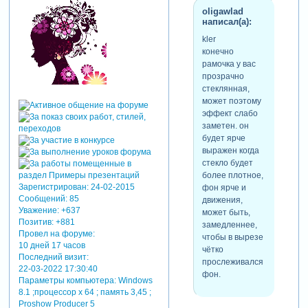
oligawlad
написал(а):
kler
конечно
рамочка у вас
прозрачно
стеклянная,
может поэтому
эффект слабо
заметен. он
будет ярче
выражен когда
стекло будет
более плотное,
Зарегистрирован
: 24-02-2015
фон ярче и
Сообщений:
85
движения,
Уважение:
+637
может быть,
Позитив:
+881
замедленнее,
Провел на форуме:
чтобы в вырезе
10 дней 17 часов
чётко
Последний визит:
прослеживался
22-03-2022 17:30:40
фон.
Параметры компьютера:
Windows
8.1 ;процессор х 64 ; память 3,45 ;
Proshow Producer 5