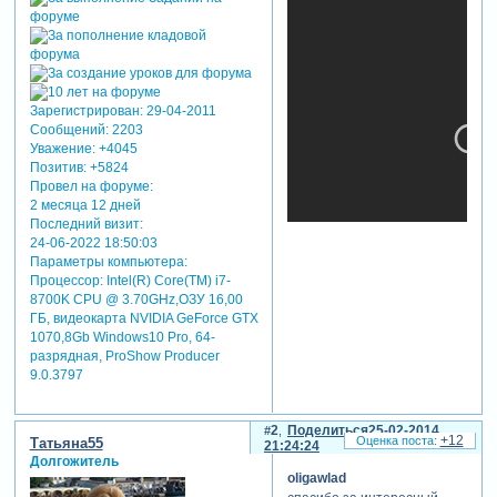
Зарегистрирован
: 29-04-2011
Сообщений:
2203
Уважение:
+4045
Позитив:
+5824
Провел на форуме:
2 месяца 12 дней
Последний визит:
24-06-2022 18:50:03
Параметры компьютера:
Процессор: Intel(R) Core(TM) i7-
8700K CPU @ 3.70GHz,ОЗУ 16,00
ГБ, видеокарта NVIDIA GeForce GTX
теги: стеклянные рамочки,
1070,8Gb Windows10 Pro, 64-
вырезы,модификаторы
разрядная, ProShow Producer
9.0.3797
отредактировано oligawlad
(25-02-2014 19:43:07)
2
Поделиться
25-02-2014
+12
Татьяна55
21:24:24
Долгожитель
oligawlad