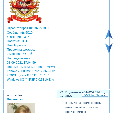
Зарегистрирован
: 19-04-2011
Сообщений:
5010
Уважение:
+3152
Позитив:
+381
Пол:
Мужской
Провел на форуме:
2 месяца 27 дней
Последний визит:
08-09-2021 17:04:59
Параметры компьютера:
Ноутбук
Lenovo Z500,Intel Core i7-3632QM
2.20GHz, ОЗУ 8 Гб DDR3, 1Тб,
Windows 8(64). PSP 5.0.3310 Eng
4
Поделиться
01-02-2014
0
izumenka
17:05:27
Постоялец
спасибо за возможность
пользоваться поиском
необходимого