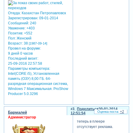
музыку. в случае нарушения
этого правила и
размещения музыкальных
Откуда:
Казахстан Петропавловск
ссылок без необходимости
Зарегистрирован
: 09-01-2014
будут выдаваться
Сообщений:
240
Уважение:
+403
предупреждения со всеми
Позитив:
+552
вытекающими
Пол:
Женский
последствиями.
Возраст:
38
[1987-09-14]
как видите, в этом плеере
Провел на форуме:
есть возможность сразу
9 дней 0 часов
Последний визит:
скачать файл к себе на
25-09-2016 22:57:58
компьютер, достаточно
Параметры компьютера:
лишь нажать кнопку
Intel(CORE i5), Установленная
"скачать" на плеере
память (ОЗУ) 8,00 ГБ. 64-
(справа).
разрядная операционная система,
в открывшемся окне
Windows 7 Максимальная. ProShow
сервиса справа есть кнопка
Producer 5.0.3296
скачать
3
Поделиться
30-01-2014
+2
Бармалей
12:51:54
Администратор
теперь в плеере
отсутствует реклама.