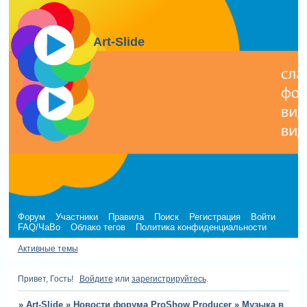
Art-Slide
Форум
Участники
Правила
Поиск
Регистрация
Войти
FAQ/ЧаВо
Облако тегов
Политика конфиденциальности
Активные темы
Привет, Гость!
Войдите
или
зарегистрируйтесь
.
»
Art-Slide
»
Новости форума ProShow Producer
»
Музыка в