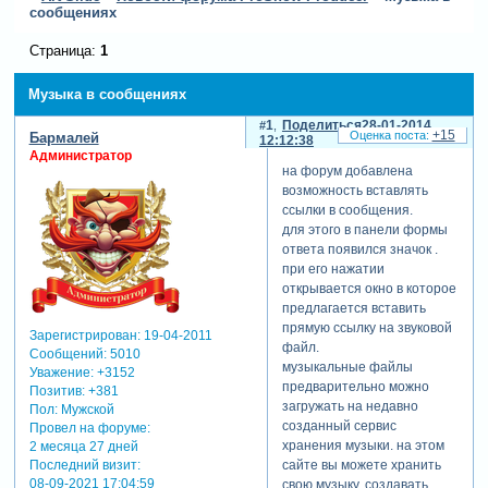
сообщениях
Страница:
1
Музыка в сообщениях
1
Поделиться
28-01-2014
+15
Бармалей
12:12:38
Администратор
на форум добавлена
возможность вставлять
ссылки в сообщения.
для этого в панели формы
ответа появился значок .
при его нажатии
открывается окно в которое
предлагается вставить
прямую ссылку на звуковой
Зарегистрирован
: 19-04-2011
файл.
Сообщений:
5010
музыкальные файлы
Уважение:
+3152
предварительно можно
Позитив:
+381
загружать на недавно
Пол:
Мужской
созданный сервис
Провел на форуме:
хранения музыки. на этом
2 месяца 27 дней
Последний визит:
сайте вы можете хранить
08-09-2021 17:04:59
свою музыку, создавать