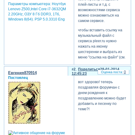
Параметры компьютера:
Ноутбук
плей-листы и т.д. с
Lenovo Z500,Intel Core i7-3632QM
возможностями сервиса
2.20GHz, ОЗУ 8 Гб DDR3, 1Тб,
можно ознакомиться на
Windows 8(64). PSP 5.0.3310 Eng
самом сервисе.
чтобы вставить ссылку на
музыкальный файл с
сервиса pleer.ru нужно
нажать на иконку
шестеренки и выбрать из
меню "ссылка на файл" (см.
рисунок ниже. указано
красной стрелкой). в
2
Поделиться
28-01-2014
0
Евгения870914
открывшемся окне
12:45:23
Постоялец
скопировать адрес ссылки и
вот здорово! теперь
вставить в окно,
поздравляя форумчан с
открывшееся при нажатии
днем рождения к
на иконку в форме ответа.
поздравлению можно будет
добавить и песенку по
]желательно не
теме?!
злоупотреблять этой
возможностью и загружать
музыку на форум только
при необходимости дать
ссылку на мелодию или