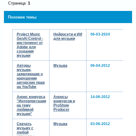
Страница:
1
Похожие темы
Project Music
Нейросети и ИИ
06-03-2024
GenAI Control -
для музыки
инструмент от
Adobe для
создания
музыки
Авторы
Музыка
06-04-2012
музыки,
заявляющие о
нарушении
авторских прав
на YouTube
Анонс конкурса
Анонсы
14-06-2012
"Интерпретация
конкурсов в
на тему
ProShow
любимой
Producer
музыки"
Скачать
Музыка
03-06-2012
музыку с
любой