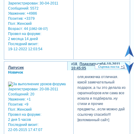
Зарегистрирован
: 30-04-2011
Сообщений:
5572
Уважение:
+4986
Позитив:
+3379
Пол:
Женский
Возраст:
44
[1982-08-07]
Провел на форуме:
2 месяца 14 дней
Последний визит:
19-12-2022 12:03:54
18
Поделиться
04-10-2011
+1
Лапусик
10:45:05
Новичок
оля,книжечка отличная.
какой замечательный
подарок..а ты это делала из
Зарегистрирован
: 20-08-2011
скрапнаборов или сама все
Сообщений:
20
искала и подбирала..ну
Уважение:
+1
стихи и прочие
Позитив:
+9
предметы...если можно дай
Пол:
Женский
ссылочку спасибо!!!
Провел на форуме:
2 дня 5 часов
[взломанный сайт]
Последний визит:
22-05-2015 17:47:07