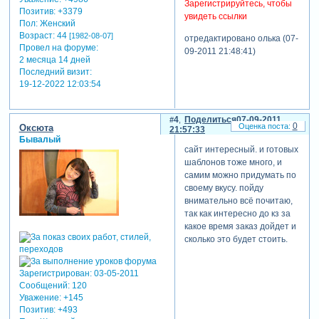
Зарегистрируйтесь, чтобы
Позитив:
+3379
увидеть ссылки
Пол:
Женский
Возраст:
44
[1982-08-07]
отредактировано олька (07-
Провел на форуме:
09-2011 21:48:41)
2 месяца 14 дней
Последний визит:
19-12-2022 12:03:54
4
Поделиться
07-09-2011
0
Оксюта
21:57:33
Бывалый
сайт интересный. и готовых
шаблонов тоже много, и
самим можно придумать по
своему вкусу. пойду
внимательно всё почитаю,
так как интересно до кз за
какое время заказ дойдет и
сколько это будет стоить.
Зарегистрирован
: 03-05-2011
Сообщений:
120
Уважение:
+145
Позитив:
+493