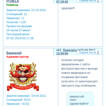
0
PCHELA
07:19:42
Новичок
здорово!!!
Зарегистрирован
: 23-10-2011
Сообщений:
11
Уважение:
+2
Позитив:
+126
Провел на форуме:
19 часов 37 минут
Последний визит:
07-02-2014 05:17:28
23
Поделиться
25-04-2012
0
Бармалей
15:59:00
Администратор
получил сегодня
уведомление с сайта
фотошоп-мастер о выходе
нового видеокурса по
созданию фотокниг.
если кого-то заинтересуют,
смотрите под спойлером:
Зарегистрирован
: 19-04-2011
свернутый
Сообщений:
5010
текст
здравствуйте!
Уважение:
+3152