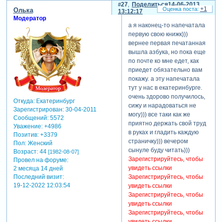
27
Поделиться
14-06-2013
ответа на ваш
+1
Олька
13:12:17
вопрос нет, вы
Модератор
а я наконец-то напечатала
прямо
первую свою книжк)))
на сайте
вернее первая печатанная
сможете
вышла азбука, но пока еще
пообщаться с
по почте ко мне едет, как
нашим онлайн-
приедет обязательно вам
консультантом.
покажу. а эту напечатала
кликайте:
тут у нас в екатеринбурге.
Зарегистрируйтесь,
очень здорово получилось,
Откуда:
Екатеринбург
чтобы увидеть
сижу и нарадоваться не
Зарегистрирован
: 30-04-2011
ссылки
могу))) все таки как же
Сообщений:
5572
приятно держать свой труд
Уважение:
+4986
p.s. для москвы
в руках и гладить каждую
Позитив:
+3379
и питера есть
страничку))) вечером
Пол:
Женский
курьерская
сынуле буду читать)))
Возраст:
44
[1982-08-07]
доставка, а для
Зарегистрируйтесь, чтобы
Провел на форуме:
жителей
увидеть ссылки
2 месяца 14 дней
украины все
Последний визит:
Зарегистрируйтесь, чтобы
заказы
19-12-2022 12:03:54
увидеть ссылки
рассылаются
Зарегистрируйтесь, чтобы
нашим
увидеть ссылки
представителем,
Зарегистрируйтесь, чтобы
поэтому
увидеть ссылки