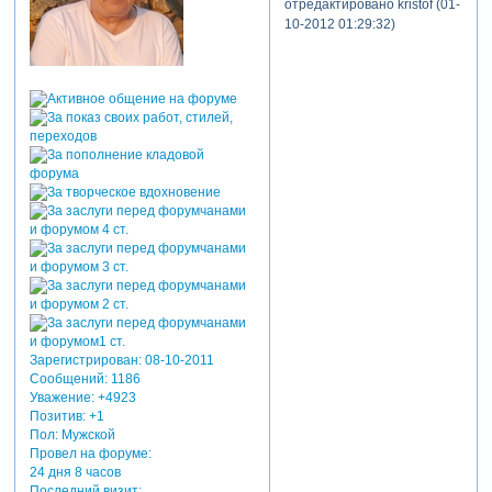
отредактировано kristof (01-
оформить ваши
10-2012 01:29:32)
фотографии.
и венцом всей
этой работы
стал новый
мультимедийный
курс,
который
полностью
посвящен этой
теме и
называется:
"секреты
создания
шикарных
фотокниг".
сегодня в 10
Зарегистрирован
: 08-10-2011
утра открылись
Сообщений:
1186
продажи этого
Уважение:
+4923
долгожданного
Позитив:
+1
курса:
Пол:
Мужской
Зарегистрируйтесь,
Провел на форуме:
24 дня 8 часов
чтобы увидеть
Последний визит: