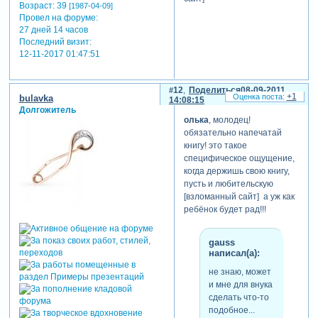
Возраст:
39
[1987-04-09]
найти, думаю,
Провел на форуме:
что все-таки их
27 дней 14 часов
надо выделять,
Последний визит:
это же азбука.
12-11-2017 01:47:51
12
Поделиться
08-09-2011
я понимаю вас... но просто
+1
bulavka
14:08:15
изначально у меня была
Долгожитель
задумка вообще попрятать
олька
, молодец!
еще по несколько букв на
обязательно напечатай
страничке и чтобы
книгу! это такое
андриано мой сам их
специфическое ощущение,
искал... но так как фоны
когда держишь свою книгу,
достаточно яркие и
пусть и любительскую
заполненные, то я
[взломанный сайт] а уж как
отказалась от идеи прятать
ребёнок будет рад!!!
буквы... хочу чтобы он сам
находил буквы в таком не
gauss
обычном месте и
написал(а):
необычной формы! я ведь в
конце стихотворения всегда
не знаю, может
пишу правильную букву и
и мне для внука
всегда можно посмотреть
сделать что-то
на нее и поискать что-то
подобное...