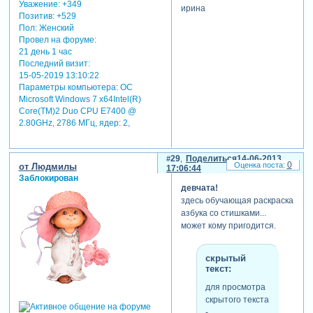
Уважение:
+349
ирина
мастер.
Позитив:
+529
Пол:
Женский
отправлено
Провел на форуме:
25.04.2012
21 день 1 час
15:42:51
Последний визит:
15-05-2019 13:10:22
Параметры компьютера:
ОС
Microsoft Windows 7 x64Intel(R)
Core(TM)2 Duo CPU E7400 @
2.80GHz, 2786 МГц, ядер: 2,
29
Поделиться
14-06-2013
0
от Людмилы
17:06:44
Заблокирован
девчата!
здесь обучающая раскраска
азбука со стишками...
может кому пригодится.
скрытый
текст:
для просмотра
скрытого текста
-