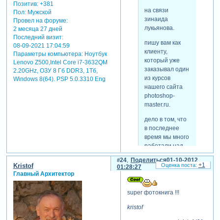
Позитив:
+381
на связи
Пол:
Мужской
зинаида
Провел на форуме:
лукьянова.
2 месяца 27 дней
Последний визит:
пишу вам как
08-09-2021 17:04:59
клиенту,
Параметры компьютера:
Ноутбук
который уже
Lenovo Z500,Intel Core i7-3632QM
заказывал один
2.20GHz, ОЗУ 8 Гб DDR3, 1Тб,
из курсов
Windows 8(64). PSP 5.0.3310 Eng
нашего сайта
photoshop-
master.ru.
дело в том, что
в последнее
время мы много
работали над
темой
24
Поделиться
01-10-2012
фотокниг.
+1
Kristof
01:28:27
фотокниги —
Главный Архитектор
это самый
современный,
super фотокнига !!!
красивый и
kristof
стильный
способ