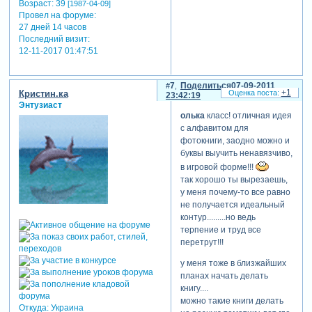
Возраст:
39
[1987-04-09]
Провел на форуме:
27 дней 14 часов
Последний визит:
12-11-2017 01:47:51
7
Поделиться
07-09-2011
+1
Кристин.ка
23:42:19
Энтузиаст
олька
класс! отличная идея
с алфавитом для
фотокниги, заодно можно и
буквы выучить ненавязчиво,
в игровой форме!!!
так хорошо ты вырезаешь,
у меня почему-то все равно
не получается идеальный
контур.........но ведь
терпение и труд все
перетрут!!!
у меня тоже в близжайших
планах начать делать
книгу....
можно такие книги делать
Откуда:
Украина