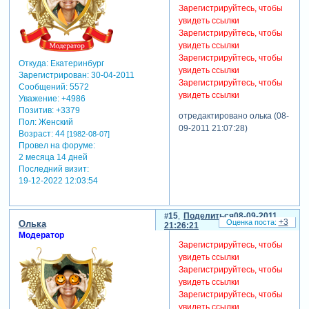
Зарегистрируйтесь, чтобы
написала свою
увидеть ссылки
идею?!
Зарегистрируйтесь, чтобы
увидеть ссылки
Зарегистрируйтесь, чтобы
понятно! свой подход к
Откуда:
Екатеринбург
увидеть ссылки
Зарегистрирован
: 30-04-2011
Зарегистрируйтесь, чтобы
обучению....
Сообщений:
5572
увидеть ссылки
Уважение:
+4986
отредактировано
Позитив:
+3379
отредактировано олька (08-
кристин.ка (08-09-2011
Пол:
Женский
09-2011 21:07:28)
14:49:43)
Возраст:
44
[1982-08-07]
Провел на форуме:
2 месяца 14 дней
Последний визит:
19-12-2022 12:03:54
15
Поделиться
08-09-2011
+3
Олька
21:26:21
Модератор
Зарегистрируйтесь, чтобы
увидеть ссылки
Зарегистрируйтесь, чтобы
увидеть ссылки
Зарегистрируйтесь, чтобы
увидеть ссылки