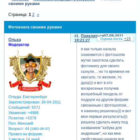
своими руками
Страница:
1
2
»
Фотокнига своими руками
1
Поделиться
07-09-2011
+19
Олька
19:21:27
Модератор
я как только начала
знакомится с фотошопм
жутко захотела сделать
фотокнигу для своего
сынули.... но то времени не
хватало, то желния, то
духа))) и вот в это
воскресенье получив
волшебный пендель от
Откуда:
Екатеринбург
подруги на другом форуме
Зарегистрирован
: 30-04-2011
связанным с фотошопом...
Сообщений:
5572
я наконец решилась))) и вот
Уважение:
+4986
мои первые результаты)))
Позитив:
+3379
решила сделать книгу под
Пол:
Женский
названием "азбука для
Возраст:
44
[1982-08-07]
андрюшки", но как мне
Провел на форуме:
свойственно начала все
2 месяца 14 дней