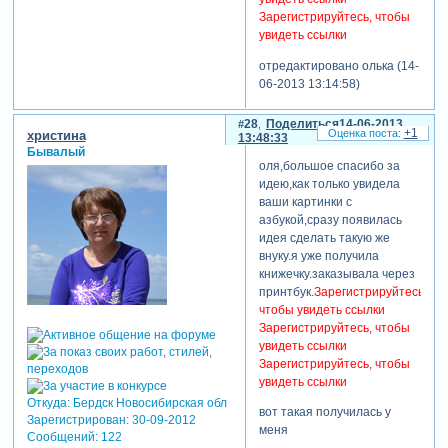
посылки
Зарегистрируйтесь, чтобы
доходят очень
увидеть ссылки
быстро.
отредактировано олька (14-
p.p.s. если вы
06-2013 13:14:58)
прочитаете это
письмо после
28
Поделиться
14-06-2013
окончания
+1
христина
13:48:33
акции,
Бывалый
но все равно
оля,большое спасибо за
захотите
идею,как только увидела
приобрести
ваши картинки с
этот курс с 32%
азбукой,сразу появилась
скидкой, то
идея сделать такую же
напишите
внуку.я уже получила
онлайн-
книжечку.заказывала через
консультанту на
принтбук.
Зарегистрируйтесь,
сайте, он
чтобы увидеть ссылки
поможет вам в
Зарегистрируйтесь, чтобы
этом вопросе.
увидеть ссылки
Зарегистрируйтесь, чтобы
с уважением,
увидеть ссылки
зинаида
Откуда:
Бердск Новосибирская обл
лукьянова и
вот такая получилась у
Зарегистрирован
: 30-09-2012
команда сайта
меня
Сообщений:
122
фотошоп-