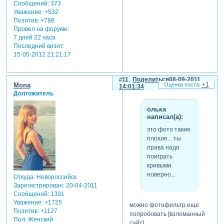
Сообщений:
373
кристин.ка
Уважение:
+532
написал(а):
Позитив:
+786
Провел на форуме:
то буквы
7 дней 22 часа
размещала б
Последний визит:
где-то в одном
15-05-2012 21:21:17
месте на
кождой стр,
например в
11
Поделиться
08-09-2011
+1
правом
Mona
14:01:34
верхнем углу.
Долгожитель
олька
написал(а):
gauss
это фото такие
написал(а):
плохие... ты
права надо
единственное,
поиграть
может все-таки
кривыми
покрупнее
новерно...
буквы, на
Откуда:
Новороссийск
Зарегистрирован
: 20-04-2011
некоторых
Сообщений:
1391
страницах они
Уважение:
+1725
просто
можно фотофильтр еще
Позитив:
+1127
теряются и их
попробовать [взломанный
Пол:
Женский
не сразу можно
сайт]