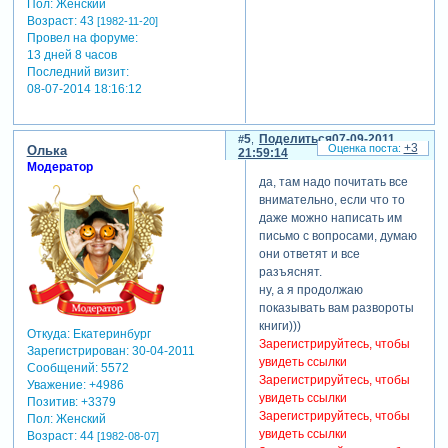
Пол:
Женский
Возраст:
43
[1982-11-20]
Провел на форуме:
13 дней 8 часов
Последний визит:
08-07-2014 18:16:12
5
Поделиться
07-09-2011
+3
Олька
21:59:14
Модератор
да, там надо почитать все
внимательно, если что то
даже можно написать им
письмо с вопросами, думаю
они ответят и все
разъяснят.
ну, а я продолжаю
показывать вам развороты
книги)))
Откуда:
Екатеринбург
Зарегистрируйтесь, чтобы
Зарегистрирован
: 30-04-2011
увидеть ссылки
Сообщений:
5572
Зарегистрируйтесь, чтобы
Уважение:
+4986
увидеть ссылки
Позитив:
+3379
Зарегистрируйтесь, чтобы
Пол:
Женский
увидеть ссылки
Возраст:
44
[1982-08-07]