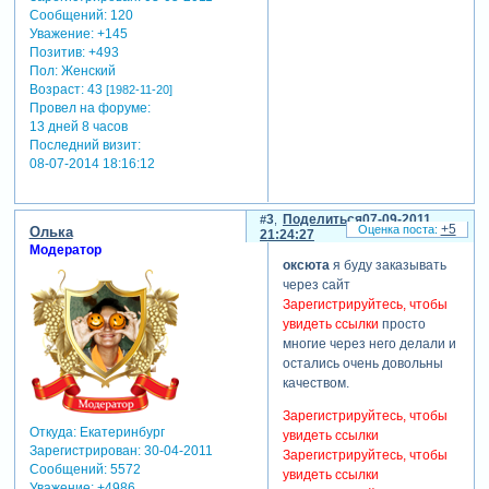
буква в выделяется из
Сообщений:
120
общего фона книги, она вся
Уважение:
+145
такая сказочная получается
Позитив:
+493
Пол:
Женский
(или просто я так хочу))), а
Возраст:
43
[1982-11-20]
страничка с в взята из
Провел на форуме:
скрапа... думаю еще насчет
13 дней 8 часов
нее, может переделаю)))
Последний визит:
теги: фотокнига
08-07-2014 18:16:12
отредактировано олька (07-
09-2011 20:18:46)
3
Поделиться
07-09-2011
+5
Олька
21:24:27
Модератор
оксюта
я буду заказывать
через сайт
Зарегистрируйтесь, чтобы
увидеть ссылки
просто
многие через него делали и
остались очень довольны
качеством.
Зарегистрируйтесь, чтобы
Откуда:
Екатеринбург
увидеть ссылки
Зарегистрирован
: 30-04-2011
Зарегистрируйтесь, чтобы
Сообщений:
5572
увидеть ссылки
Уважение:
+4986