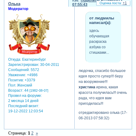
30
Поделиться
17-06-2013
+1
Олька
07:55:43
Модератор
от людмилы
написал(а):
здесь
обучающая
раскраска
азбука со
стишками...
Откуда:
Екатеринбург
Зарегистрирован
: 30-04-2011
Сообщений:
5572
людочка, спасибо большое
Уважение:
+4986
идея просто супер!!! беру
Позитив:
+3379
на вооружение!!!
Пол:
Женский
христина
ирина, какая
Возраст:
44
[1982-08-07]
красота получилась!!! очень
Провел на форуме:
рада, что идея вам
2 месяца 14 дней
пригодилась!!!
Последний визит:
19-12-2022 12:03:54
отредактировано олька (17-
06-2013 07:58:32)
Страница:
1
2
»