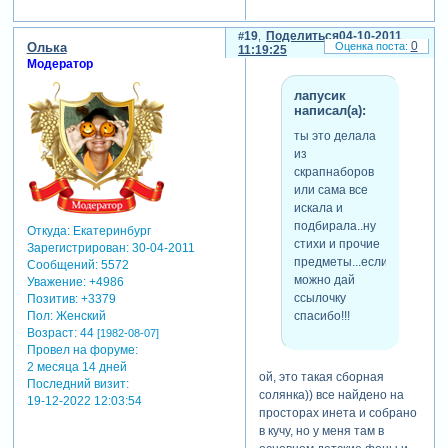
19
Поделиться
04-10-2011
0
Олька
11:19:25
Модератор
лапусик
написал(а):
ты это делала
из
скрапнаборов
или сама все
искала и
подбирала..ну
Откуда:
Екатеринбург
стихи и прочие
Зарегистрирован
: 30-04-2011
предметы...если
Сообщений:
5572
можно дай
Уважение:
+4986
ссылочку
Позитив:
+3379
спасибо!!!
Пол:
Женский
Возраст:
44
[1982-08-07]
Провел на форуме:
2 месяца 14 дней
ой, это такая сборная
Последний визит:
солянка)) все найдено на
19-12-2022 12:03:54
просторах инета и собрано
в кучу, но у меня там в