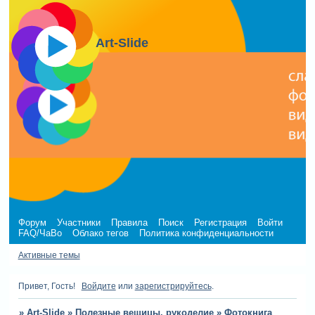
Art-Slide
Форум
Участники
Правила
Поиск
Регистрация
Войти
FAQ/ЧаВо
Облако тегов
Политика конфиденциальности
Активные темы
Привет, Гость!
Войдите
или
зарегистрируйтесь
.
»
Art-Slide
»
Полезные вещицы, рукоделие
»
Фотокнига