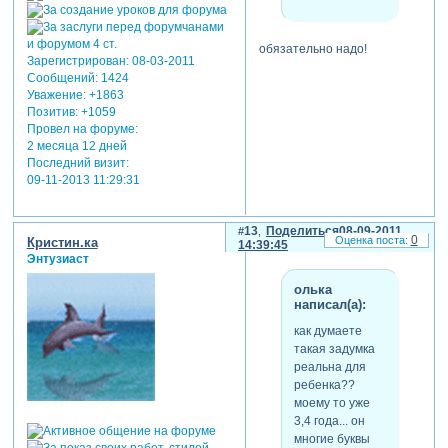
подобное на страничке... не
знаю понятно ли написала
свою идею?!
обязательно надо!
как думаете такая задумка
Зарегистрирован
: 08-03-2011
реальна для ребенка??
Сообщений:
1424
моему то уже 3,4 года... он
Уважение:
+1863
многие буквы уже знает и
Позитив:
+1059
Провел на форуме:
узнает на плакатах... вот
2 месяца 12 дней
хочу до конца его доучить
Последний визит:
этой азбукой, а то обычная
09-11-2013 11:29:31
ему почему-то неинтересна
стала.
13
Поделиться
08-09-2011
0
Кристин.ка
14:39:45
Энтузиаст
олька
написал(а):
как думаете
такая задумка
реальна для
ребенка??
моему то уже
3,4 года... он
многие буквы