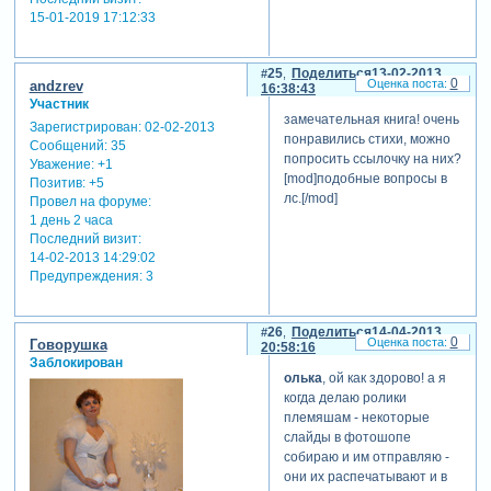
ссылки
15-01-2019 17:12:33
и что самое
важное — с 25
25
Поделиться
13-02-2013
по 27 апреля
0
andzrev
16:38:43
(включительно)
Участник
он
замечательная книга! очень
Зарегистрирован
: 02-02-2013
предлагается
понравились стихи, можно
Сообщений:
35
на самых
попросить ссылочку на них?
Уважение:
+1
выгодных
[mod]подобные вопросы в
Позитив:
+5
условиях,
лс.[/mod]
Провел на форуме:
которых
1 день 2 часа
больше никогда
Последний визит:
не будет.
14-02-2013 14:29:02
Предупреждения:
3
во-первых, в
эти три дня
действует 32%
26
Поделиться
14-04-2013
0
скидка
Гoворушка
20:58:16
Заблокирован
(экономия 820
олька
, ой как здорово! а я
рублей),
когда делаю ролики
а во-вторых,
племяшам - некоторые
доступны
слайды в фотошопе
дополнительные
собираю и им отправляю -
бонусы,
они их распечатывают и в
которые уже в