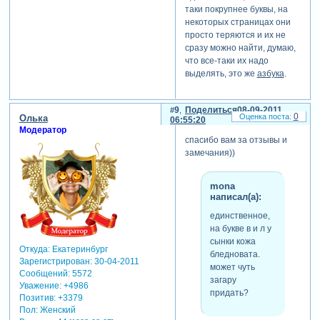
таки покрупнее буквы, на
некоторых страницах они
просто теряются и их не
сразу можно найти, думаю,
что все-таки их надо
выделять, это же
азбука
.
9
Поделиться
08-09-2011
0
Олька
06:55:20
Модератор
спасибо вам за отзывы и
замечания))
mona
написал(а):
единственное,
на букве в и л у
сынки кожа
Откуда:
Екатеринбург
бледновата.
Зарегистрирован
: 30-04-2011
может чуть
Сообщений:
5572
загару
Уважение:
+4986
придать?
Позитив:
+3379
Пол:
Женский