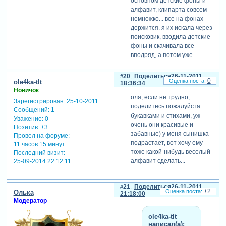
основном детские фоны и
алфавит, клипарта совсем
немножко... все на фонах
держится. я их искала через
поисковик, вводила детские
фоны и скачивала все
вподряд, а потом уже
соединяла два если по
размерам не подходили.
20
Поделиться
26-11-2011
0
ole4ka-tlt
стихи тоже есть разные,
18:36:34
Новичок
есть немного которые сама
оля, если не трудно,
переделывала... стихи то у
Зарегистрирован
: 25-10-2011
поделитесь пожалуйста
меня есть в я могу их дать, и
Сообщений:
1
букавками и стихами, уж
алфавит могу дать... а вот с
Уважение:
0
очень они красивые и
Позитив:
+3
фонами сложнее)) их
забавные) у меня сынишка
Провел на форуме:
много... вы зайдите на
подрастает, вот хочу ему
11 часов 15 минут
любой фотошоповский сайт
тоже какой-нибудь веселый
Последний визит:
и там в разделе детские
алфавит сделать...
25-09-2014 22:12:11
фоны посмотрите, может
что получше даже
найдете))
21
Поделиться
26-11-2011
+2
Олька
21:18:00
Модератор
ole4ka-tlt
написал(а):