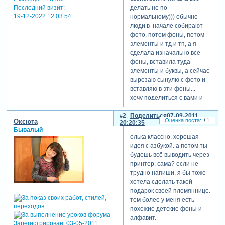
Последний визит:
делать не по
19-12-2022 12:03:54
нормальному))) обычно
люди в начале собирают
фото, потом фоны, потом
элементы и тд и тп, а я
сделала изначально все
фоны, вставила туда
элементы и буквы, а сейчас
вырезаю сынулю с фото и
вставляю в эти фоны...
хочу поделиться с вами и
услышать замечания)))
2
Поделиться
07-09-2011
Зарегистрируйтесь, чтобы
+1
Оксюта
20:20:35
увидеть ссылки
Бывалый
Зарегистрируйтесь, чтобы
олька классно, хорошая
увидеть ссылки
идея с азбукой. а потом ты
Зарегистрируйтесь, чтобы
будешь всё выводить через
увидеть ссылки
принтер, сама? если не
Зарегистрируйтесь, чтобы
трудно напиши, я бы тоже
увидеть ссылки
хотела сделать такой
Зарегистрируйтесь, чтобы
подарок своей племяннице.
увидеть ссылки
тем более у меня есть
Зарегистрируйтесь, чтобы
похожие детские фоны и
увидеть ссылки
алфавит.
Зарегистрирован
: 03-05-2011