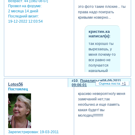
Возраст:
44
[1982-08-07]
Провел на форуме:
это фото такие плохие... ты
2 месяца 14 дней
права надо поиграть
Последний визит:
кривыми новерно...
19-12-2022 12:03:54
кристин.ка
написал(а):
так хорошо ты
вырезаешь, у
меня почему-то
все равно не
получается
идеальный
контур.........но
10
Поделиться
08-09-2011
ведь терпение
+1
Lotos56
09:06:01
и труд все
Постоялец
перетрут!!!
красиво невероятно!у меня
замечаний нет,так
необычно.и еще память
какая будет! вы
конечно))) чем больше
молодец!!!!!!!!!!!
практики, тем четче
контур... я все вырезаю
пером.
Зарегистрирован
: 19-03-2011