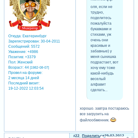
оля, если не
трудно,
поделитесь
пожалуйста
букавками и
стихами, уж
Откуда:
Екатеринбург
очень они
Зарегистрирован
: 30-04-2011
красивые и
Сообщений:
5572
забавные) у
Уважение:
+4986
меня сынишка
Позитив:
+3379
подрастает, вот
Пол:
Женский
Возраст:
44
хочу ему тоже
[1982-08-07]
Провел на форуме:
какой-нибудь
2 месяца 14 дней
веселый
Последний визит:
алфавит
19-12-2022 12:03:54
сделать...
хорошо. завтра постараюсь
все загрузить на
файлообменник.
22
Поделиться
29-02-2012