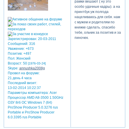
рамки вешают ( ну это
пятницу 27-го
особо удачные кадры). а на
исчезнут со
принтбук уж полгода
страницы
нацеливаюсь для себя. нам
заказа.
с мужем и родителям по
кликните здесь,
книжке сделать. спасибо
чтобы
тебе, ольчик за позитив и за
ознакомиться с
пиночек.
Зарегистрирован
: 20-03-2011
предложением
Сообщений:
316
и оформить
Уважение:
+673
заказ:
Позитив:
+497
Зарегистрируйтесь,
Пол:
Женский
чтобы увидеть
Возраст:
50
[1976-03-24]
Skype:
annushka2008g
ссылки
Провел на форуме:
внизу страницы
21 день 4 часа
мы разместили
Последний визит:
ответы на все
13-02-2014 10:22:37
Параметры компьютера:
Acer
частые
Процессор AMD A8-3500 1.50GHz
вопросы,
ОЗУ 8гб ОС Windows 7 (64)
которые нам
ProShow Producer 5.0.3276 rus
задавали по
Portable и ProShow Producer
этому курсу
6.0.3395 rus Portable
перед
запуском.
а в случае, если