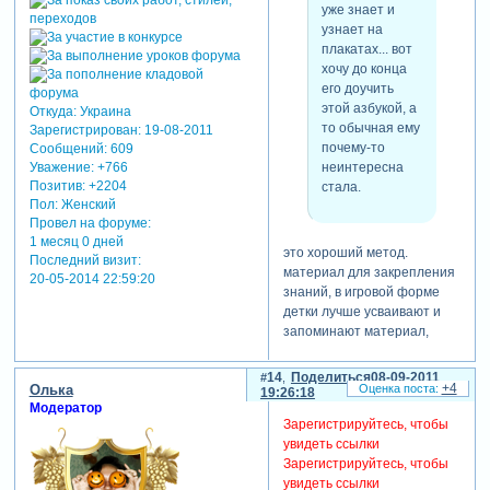
уже знает и
узнает на
плакатах... вот
хочу до конца
его доучить
этой азбукой, а
Откуда:
Украина
то обычная ему
Зарегистрирован
: 19-08-2011
почему-то
Сообщений:
609
неинтересна
Уважение:
+766
Позитив:
+2204
стала.
Пол:
Женский
Провел на форуме:
1 месяц 0 дней
это хороший метод.
Последний визит:
материал для закрепления
20-05-2014 22:59:20
знаний, в игровой форме
детки лучше усваивают и
запоминают материал,
доказано!
14
Поделиться
08-09-2011
+4
Олька
19:26:18
Модератор
олька
Зарегистрируйтесь, чтобы
написал(а):
увидеть ссылки
Зарегистрируйтесь, чтобы
не знаю
увидеть ссылки
понятно ли