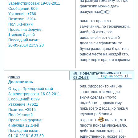
на разную тематику, вот где
Зарегистрирован
: 19-08-2011
фантазии можно дать
Сообщений:
609
разгуляться)))))))
Уважение:
+766
Позитив:
+2204
олька ты просила
Пол:
Женский
замечания...по технической,
Провел на форуме:
идейной части все
1 месяц 0 дней
идеально! я вот если б
Последний визит:
делала с алфавитом, то
20-05-2014 22:59:20
буквы размещала б где-то в
одном месте на кождой стр,
например в правом верхнем
углу. они как бы теряются
на фоне, но вообще то
8
Поделиться
08-09-2011
+1
может и не обязательно, но
gauss
03:24:53
Долгожитель
я бы, по некоторым
оля, здорово- то как , не
соображениям, сделала б
Откуда:
Приморский край
знаю, может и мне для
так.
Зарегистрирован
: 16-03-2011
внука сделать что-то
Сообщений:
6399
отредактировано
подобное..., правда ему
Уважение:
+7621
кристин.ка (07-09-2011
пока всего 2 года, но пока я
Позитив:
+3915
23:47:33)
сделаю-ребенок и
Пол:
Женский
вырастет
сказать, что
Провел на форуме:
4 месяца 12 дней
просто понравилось-мало,
Последний визит:
действительно здорово,
01-10-2018 16:37:59
единственное, может все-