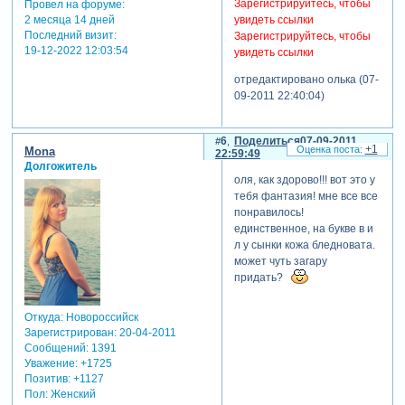
Зарегистрируйтесь, чтобы
Провел на форуме:
увидеть ссылки
2 месяца 14 дней
Последний визит:
Зарегистрируйтесь, чтобы
19-12-2022 12:03:54
увидеть ссылки
отредактировано олька (07-
09-2011 22:40:04)
6
Поделиться
07-09-2011
+1
Mona
22:59:49
Долгожитель
оля, как здорово!!! вот это у
тебя фантазия! мне все все
понравилось!
единственное, на букве в и
л у сынки кожа бледновата.
может чуть загару
придать?
Откуда:
Новороссийск
Зарегистрирован
: 20-04-2011
Сообщений:
1391
Уважение:
+1725
Позитив:
+1127
Пол:
Женский