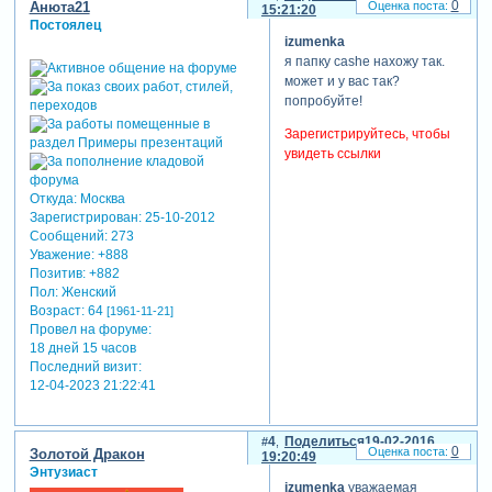
0
Анюта21
15:21:20
Постоялец
izumenka
я папку cashe нахожу так.
может и у вас так?
попробуйте!
Зарегистрируйтесь, чтобы
увидеть ссылки
Откуда:
Москва
Зарегистрирован
: 25-10-2012
Сообщений:
273
Уважение:
+888
Позитив:
+882
Пол:
Женский
Возраст:
64
[1961-11-21]
Провел на форуме:
18 дней 15 часов
Последний визит:
12-04-2023 21:22:41
4
Поделиться
19-02-2016
0
Золотой Дракон
19:20:49
Энтузиаст
izumenka
уважаемая