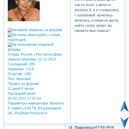
так-то было. у меня ос
windows 8. и я столкнулась
с проблемой. мучилась-
только в мечтах рождается
мучилась, и никак не могла
творчество!
найти cashe. может вы
теги: градиент. маски слоя.
сможете мне помочь?
переход. видео урок.
Откуда:
Россия, г.Ростов-на-Дону
Зарегистрирован
: 12-11-2013
Сообщений:
285
Уважение:
+318
Позитив:
+380
Пол:
Женский
Провел на форуме:
11 дней 6 часов
Последний визит:
05-02-2022 17:51:14
Параметры компьютера:
Windows
8, память 4.00 ГБ, 64-разрядная
ОС, ProShow Producer 6
3
Поделиться
17-02-2016