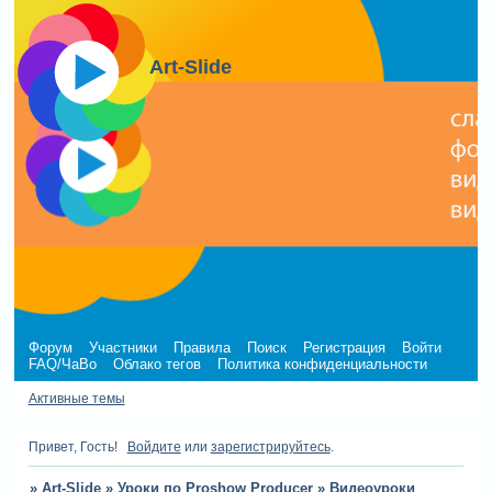
Art-Slide
Форум
Участники
Правила
Поиск
Регистрация
Войти
FAQ/ЧаВо
Облако тегов
Политика конфиденциальности
Активные темы
Привет, Гость!
Войдите
или
зарегистрируйтесь
.
»
Art-Slide
»
Уроки по Proshow Producer
»
Видеоуроки