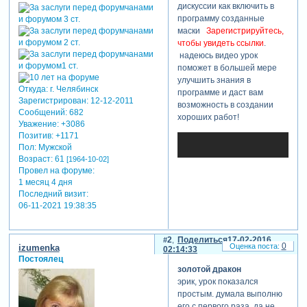
дискуссии как включить в
программу созданные
маски
Зарегистрируйтесь,
чтобы увидеть ссылки
.
надеюсь видео урок
поможет в большей мере
улучшить знания в
Откуда:
г. Челябинск
программе и даст вам
Зарегистрирован
: 12-12-2011
возможность в создании
Сообщений:
682
хороших работ!
Уважение:
+3086
Позитив:
+1171
Пол:
Мужской
Возраст:
61
[1964-10-02]
Провел на форуме:
1 месяц 4 дня
Последний визит:
06-11-2021 19:38:35
2
Поделиться
17-02-2016
0
izumenka
02:14:33
Постоялец
золотой дракон
эрик, урок показался
простым. думала выполню
его с первого раза. да не