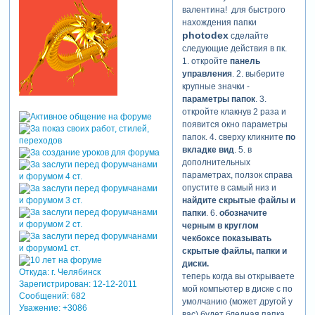
валентина! для быстрого
нахождения папки
photodex
сделайте
следующие действия в пк.
1. откройте
панель
управления
. 2. выберите
крупные значки -
параметры папок
. 3.
откройте клакнув 2 раза и
появится окно параметры
папок. 4. сверху кликните
по
вкладке вид
. 5. в
дополнительных
параметрах, ползок справа
опустите в самый низ и
найдите скрытые файлы и
папки
. 6.
обозначите
черным в круглом
чекбоксе показывать
скрытые файлы, папки и
диски.
Откуда:
г. Челябинск
теперь когда вы открываете
Зарегистрирован
: 12-12-2011
мой компьютер в диске с по
Сообщений:
682
умолчанию (может другой у
Уважение:
+3086
вас) будет бледная папка