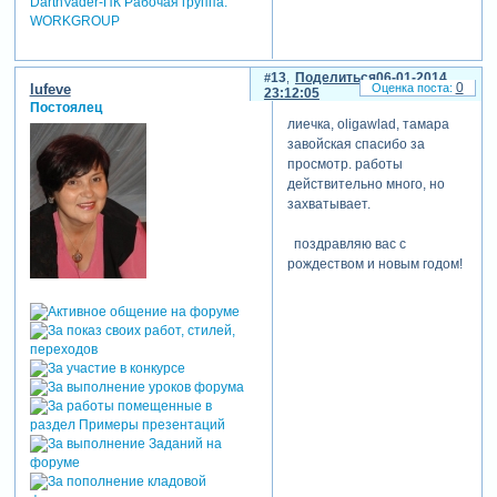
DarthVader-ПК Рабочая группа:
WORKGROUP
13
Поделиться
06-01-2014
0
lufeve
23:12:05
Постоялец
лиечка, oligawlad, тамара
завойская спасибо за
просмотр. работы
действительно много, но
захватывает.
поздравляю вас с
рождеством и новым годом!