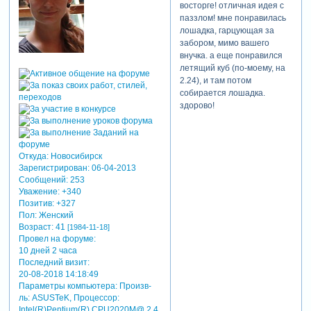
восторге! отличная идея с
паззлом! мне понравилась
лошадка, гарцующая за
забором, мимо вашего
внучка. а еще понравился
летящий куб (по-моему, на
2.24), и там потом
собирается лошадка.
здорово!
Откуда:
Новосибирск
Зарегистрирован
: 06-04-2013
Сообщений:
253
Уважение:
+340
Позитив:
+327
Пол:
Женский
Возраст:
41
[1984-11-18]
Провел на форуме:
10 дней 2 часа
Последний визит:
20-08-2018 14:18:49
Параметры компьютера:
Произв-
ль: ASUSTeK, Процессор:
Intel(R)Pentium(R) CPU2020M@ 2,4