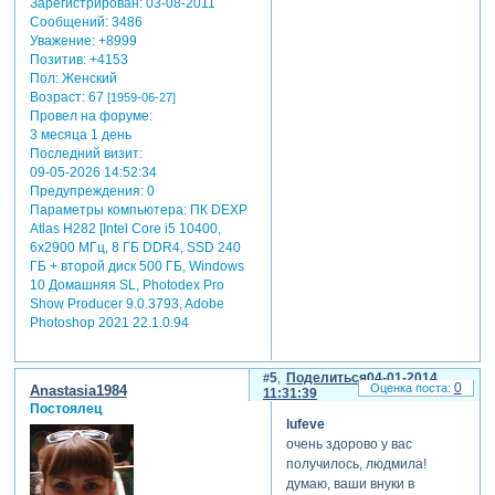
Зарегистрирован
: 03-08-2011
Сообщений:
3486
Уважение:
+8999
Позитив:
+4153
Пол:
Женский
Возраст:
67
[1959-06-27]
Провел на форуме:
3 месяца 1 день
Последний визит:
09-05-2026 14:52:34
Предупреждения:
0
Параметры компьютера:
ПК DEXP
Atlas H282 [Intel Core i5 10400,
6x2900 МГц, 8 ГБ DDR4, SSD 240
ГБ + второй диск 500 ГБ, Windows
10 Домашняя SL, Photodex Pro
Show Producer 9.0.3793, Adobe
Photoshop 2021 22.1.0.94
5
Поделиться
04-01-2014
0
Anastasia1984
11:31:39
Постоялец
lufeve
очень здорово у вас
получилось, людмила!
думаю, ваши внуки в