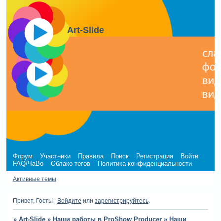
Art-Slide
Форум
Участники
Правила
Поиск
Регистрация
Войти
FAQ/ЧаВо
Облако тегов
Политика конфиденциальности
Активные темы
Привет, Гость!
Войдите
или
зарегистрируйтесь
.
»
Art-Slide
»
Наши работы в ProShow Producer
»
Наши