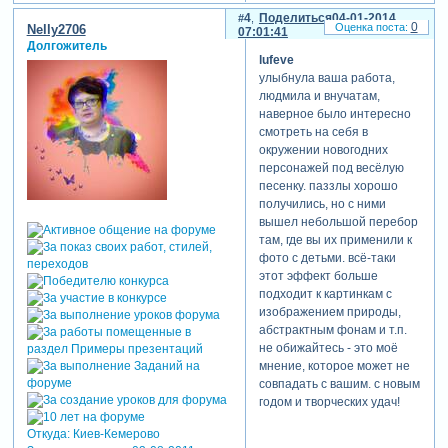
4
Поделиться
04-01-2014
0
Nelly2706
07:01:41
Долгожитель
lufeve
улыбнула ваша работа,
людмила и внучатам,
наверное было интересно
смотреть на себя в
окружении новогодних
персонажей под весёлую
песенку. паззлы хорошо
получились, но с ними
вышел небольшой перебор
там, где вы их применили к
фото с детьми. всё-таки
этот эффект больше
подходит к картинкам с
изображением природы,
абстрактным фонам и т.п.
не обижайтесь - это моё
мнение, которое может не
совпадать с вашим. с новым
годом и творческих удач!
Откуда:
Киев-Кемерово