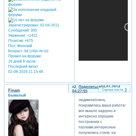
Зарегистрирован
: 02-04-2011
Сообщений:
300
Уважение:
+1422
Позитив:
+675
Пол:
Женский
Возраст:
68
[1958-08-02]
Провел на форуме:
18 дней 9 часов
Последний визит:
02-08-2026 21:15:48
теги:
семейный,поздравительный
2
Поделиться
04-01-2014
0
Finam
04:27:55
отредактировано lufeve (04-
Бывалый
01-2014 00:45:35)
людмила!очень
понравилась ваша работа!
все вышло задорно и
интересно.хорошие
построения с
пазлами,интересные
получились стили. на