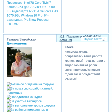
Процессор: Intel(R) Core(TM) i7-
8700K CPU @ 3.70GHz,ОЗУ 16,00
ГБ, видеокарта NVIDIA GeForce GTX
1070,8Gb Windows10 Pro, 64-
разрядная, ProShow Producer
9.0.3797
12
Поделиться
06-01-2014
0
Тамара Завойская
22:41:29
Долгожитель
lufeve
людмила, очень
понравилась ваша работа!
кропотливый труд. вставки с
видео оживляют ролик.
внуки-прелесть! с новым
годом вас и рождеством!
счастья!