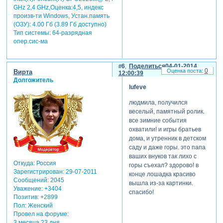
GHz 2,4 GHz,Оценка:4,5, индекс
произв-ти Windows, Устан.память
(ОЗУ): 4.00 Гб (3.89 Гб доступно)
Тип системы: 64-разрядная
опер.сис-ма
6
Поделиться
04-01-2014
0
Вирта
12:00:39
Долгожитель
lufeve
людмила, получился
веселый, памятный ролик.
все зимние события
охватили! и игры братьев
дома, и утренник в детском
саду и даже горы. это папа
ваших внуков так лихо с
Откуда:
Россия
горы съехал? здорово! в
Зарегистрирован
: 29-07-2011
конце лошадка красиво
Сообщений:
2045
вышла из-за картинки.
Уважение:
+3404
спасибо!
Позитив:
+2899
Пол:
Женский
Провел на форуме:
3 месяца 23 дня