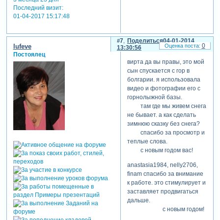
Последний визит:
01-04-2017 15:17:48
7
Поделиться
04-01-2014
0
lufeve
13:30:56
Постоялец
вирта да вы правы, это мой
сын спускается с гор в
болгарии. я использовала
видео и фотографии его с
горнолыжной базы.
там где мы живем снега
не бывает. а как сделать
зимнюю сказку без снега?
спасибо за просмотр и
теплые слова.
с новым годом вас!
anastasia1984, nelly2706,
finam спасибо за внимание
к работе. это стимулирует и
заставляет продвигаться
дальше.
с новым годом!