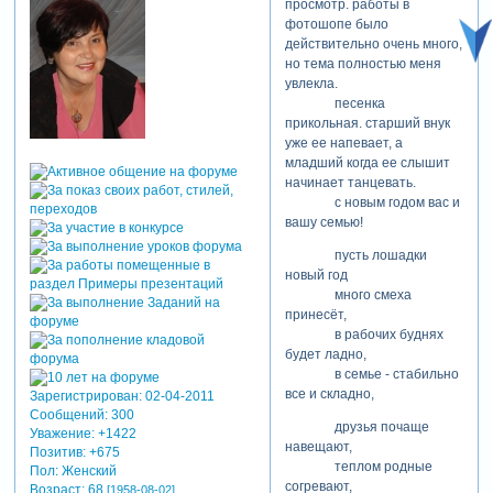
просмотр. работы в
фотошопе было
действительно очень много,
но тема полностью меня
увлекла.
песенка
прикольная. старший внук
уже ее напевает, а
младший когда ее слышит
начинает танцевать.
с новым годом вас и
вашу семью!
пусть лошадки
новый год
много смеха
принесёт,
в рабочих буднях
будет ладно,
в семье - стабильно
все и складно,
Зарегистрирован
: 02-04-2011
Сообщений:
300
друзья почаще
Уважение:
+1422
навещают,
Позитив:
+675
теплом родные
Пол:
Женский
согревают,
Возраст:
68
[1958-08-02]