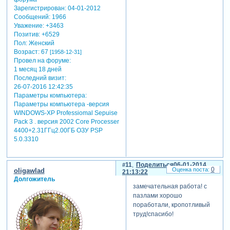
Зарегистрирован
: 04-01-2012
Сообщений:
1966
Уважение:
+3463
Позитив:
+6529
Пол:
Женский
Возраст:
67
[1958-12-31]
Провел на форуме:
1 месяц 18 дней
Последний визит:
26-07-2016 12:42:35
Параметры компьютера:
Параметры компьютера -версия
WINDOWS-XP Professiomal Sepuise
Pack 3 . версия 2002 Core Processer
4400+2.31ГГц2.00ГБ ОЗУ PSP
5.0.3310
11
Поделиться
06-01-2014
0
oligawlad
21:13:22
Долгожитель
замечательная работа! с
пазлами хорошо
поработали, кропотливый
труд!спасибо!