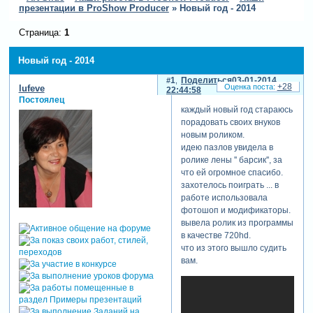
презентации в ProShow Producer
»
Новый год - 2014
Страница:
1
Новый год - 2014
1
Поделиться
03-01-2014
+28
lufeve
22:44:58
Постоялец
каждый новый год стараюсь
порадовать своих внуков
новым роликом.
идею пазлов увидела в
ролике лены '' барсик'', за
что ей огромное спасибо.
захотелось поиграть ... в
работе использовала
фотошоп и модификаторы.
вывела ролик из программы
в качестве 720hd.
что из этого вышло судить
вам.