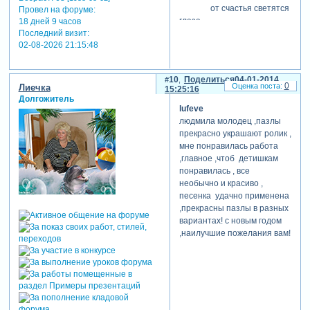
от счастья светятся
Провел на форуме:
глаза,
18 дней 9 часов
Последний визит:
и лишь от радости -
02-08-2026 21:15:48
слеза.
10
Поделиться
04-01-2014
0
Лиечка
15:25:16
Долгожитель
lufeve
людмила молодец ,пазлы
прекрасно украшают ролик ,
мне понравилась работа
,главное ,чтоб детишкам
понравилась , все
необычно и красиво ,
песенка удачно применена
,прекрасны пазлы в разных
вариантах! с новым годом
,наилучшие пожелания вам!