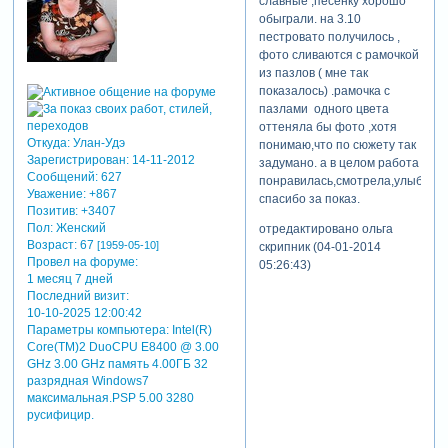
славные ,песенку хорошо
обыграли. на 3.10
пестровато получилось ,
фото сливаются с рамочкой
из пазлов ( мне так
показалось) .рамочка с
пазлами одного цвета
оттеняла бы фото ,хотя
Откуда:
Улан-Удэ
понимаю,что по сюжету так
Зарегистрирован
: 14-11-2012
задумано. а в целом работа
Сообщений:
627
понравилась,смотрела,улыбала
Уважение:
+867
спасибо за показ.
Позитив:
+3407
Пол:
Женский
отредактировано ольга
Возраст:
67
[1959-05-10]
скрипник (04-01-2014
Провел на форуме:
05:26:43)
1 месяц 7 дней
Последний визит:
10-10-2025 12:00:42
Параметры компьютера:
Intel(R)
Core(TM)2 DuoCPU E8400 @ 3.00
GHz 3.00 GHz память 4.00ГБ 32
разрядная Windows7
максимальная.PSP 5.00 3280
русифицир.