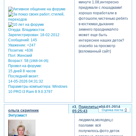
минуте 1.08,интересно
придумали с лошадками!
хорошо поработали в
фотошопе,чистенько.ребятишки
в костюмах,дыхание
зимнего праздника!что
Откуда:
Владивосток
может еще быть
Зарегистрирован
: 18-02-2012
Сообщений:
145
интереснее наших деток?
Уважение:
+247
спасибо за просмотр
Позитив:
+636
[взломанный сайт]
Пол:
Женский
Возраст:
58
[1968-04-05]
Провел на форуме:
15 дней 8 часов
Последний визит:
14-05-2026 04:31:32
Параметры компьютера:
Windows
10 PRO i3 Ram 8 9.0.3797
3
Поделиться
04-01-2014
0
ольга скрипник
05:25:43
Энтузиаст
людмила,молодец,с
пазлами всё
получилось.фото деток