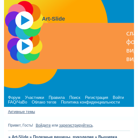
Art-Slide
Форум
Участники
Правила
Поиск
Регистрация
Войти
FAQ/ЧаВо
Облако тегов
Политика конфиденциальности
Активные темы
Привет, Гость!
Войдите
или
зарегистрируйтесь
.
»
Art-Slide
»
Полезные вещицы, рукоделие
»
Вышивка