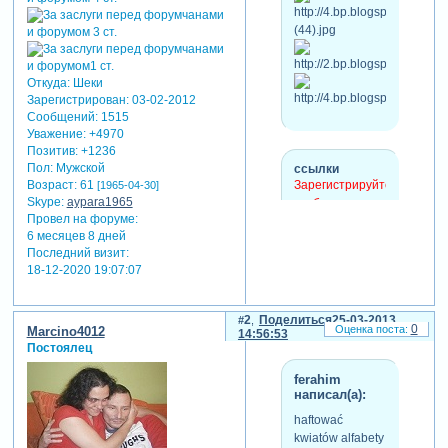
Откуда:
Шеки
Зарегистрирован
: 03-02-2012
Сообщений:
1515
Уважение:
+4970
Позитив:
+1236
Пол:
Мужской
ссылки
Возраст:
61
Зарегистрируйтесь,
[1965-04-30]
Skype:
aypara1965
чтобы увидеть
Провел на форуме:
ссылки
6 месяцев 8 дней
Зарегистрируйтесь,
Последний визит:
чтобы увидеть
18-12-2020 19:07:07
ссылки
2
Поделиться
25-03-2013
0
Marcino4012
14:56:53
Постоялец
ferahim
написал(а):
haftować
kwiatów alfabety