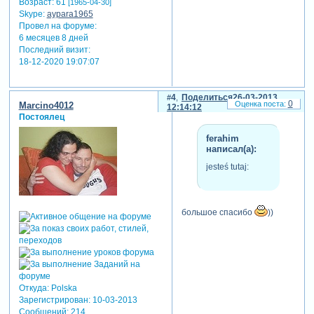
Возраст:
61
[1965-04-30]
Skype:
aypara1965
Провел на форуме:
6 месяцев 8 дней
Последний визит:
18-12-2020 19:07:07
4
Поделиться
26-03-2013
0
Marcino4012
12:14:12
Постоялец
ferahim
написал(а):
jesteś tutaj:
большое спасибо
))
Откуда:
Polska
Зарегистрирован
: 10-03-2013
Сообщений:
214