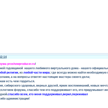
42:14
ума proshowproducer.ru
!
тней годовщиной нашего любимого виртуального дома - нашего официаль
бой религии
, из
любой части мира
; где всегда можно найти необходимую 
елами, а на вопросы ответят настоящие мастера своего дела;
 нам есть чем гордиться.
я, сибирского здоровья, верных друзей, ярких воспоминаний, новых мечт
вухлетием форума, спасибо тем кто поддерживает его, кто придумывает 
дной.
спасибо всем, кто меня поддерживал,верил,переживал
сибо администрации!