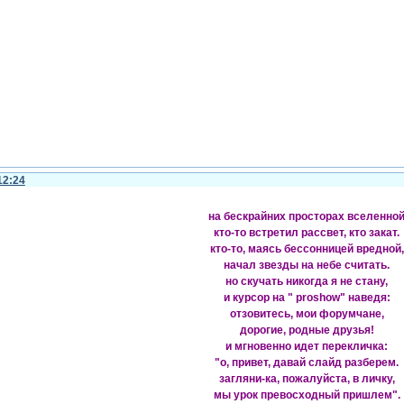
12:24
на бескрайних просторах вселенно
кто-то встретил рассвет, кто закат.
кто-то, маясь бессонницей вредной,
начал звезды на небе считать.
но скучать никогда я не стану,
и курсор на " proshow" наведя:
отзовитесь, мои форумчане,
дорогие, родные друзья!
и мгновенно идет перекличка:
"о, привет, давай слайд разберем.
загляни-ка, пожалуйста, в личку,
мы урок превосходный пришлем".