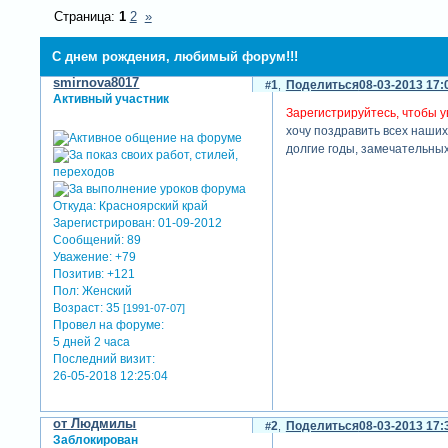
Страница:
1
2
»
С днем рождения, любимый форум!!!
smirnova8017
1
Поделиться
08-03-2013 17:
Активный участник
Зарегистрируйтесь, чтобы у
хочу поздравить всех наши
долгие годы, замечательных
Откуда:
Красноярский край
Зарегистрирован
: 01-09-2012
Сообщений:
89
Уважение:
+79
Позитив:
+121
Пол:
Женский
Возраст:
35
[1991-07-07]
Провел на форуме:
5 дней 2 часа
Последний визит:
26-05-2018 12:25:04
от Людмилы
2
Поделиться
08-03-2013 17:
Заблокирован