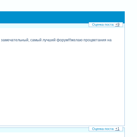
+9
й замечательный, самый лучший форум!!!желаю процветания на
+1