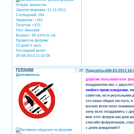
Откуда:
казахстан
Зарегистрирован
: 11-12-2012
Сообщений:
294
Уважение:
+162
Позитив:
+370
Пол:
Женский
Возраст:
56
[1970-01-24]
Провел на форуме:
25 дней 4 часа
Последний визит:
05-08-2013 21:02:56
FERAHIM
7
Поделиться
08-03-2013 18:
Долгожитель
дорогие пользователи фор
поздравляю вас с двухле
любого происхождения
,
лю
советом, но и реальными д
это наша общая заслуга, и
желаю всем поле понимани
хочу всех поздравить с д
мне этот форум как дом ро
спасибо форумчанам, спа
c днём рождения!!!