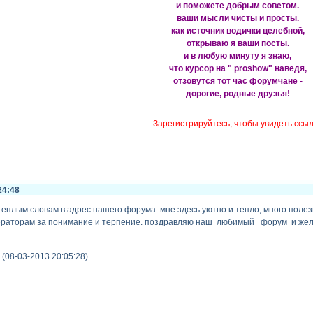
и поможете добрым советом.
ваши мысли чисты и просты.
как источник водички целебной,
открываю я ваши посты.
и в любую минуту я знаю,
что курсор на " proshow" наведя,
отзовутся тот час форумчане -
дорогие, родные друзья!
Зарегистрируйтесь, чтобы увидеть ссы
24:48
теплым словам в адрес нашего форума. мне здесь уютно и тепло, много поле
ераторам за понимание и терпение. поздравляю наш любимый форум и желаю
(08-03-2013 20:05:28)