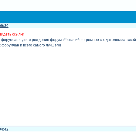
09:30
видеть ссылки
х форумчан с днем рождения форума!!! спасибо огромное создателям за тако
 форумчан и всего самого лучшего!
34:42