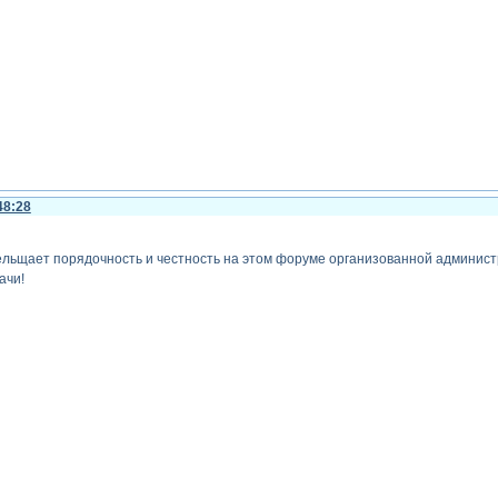
48:28
прельщает порядочность и честность на этом форуме организованной админис
ачи!