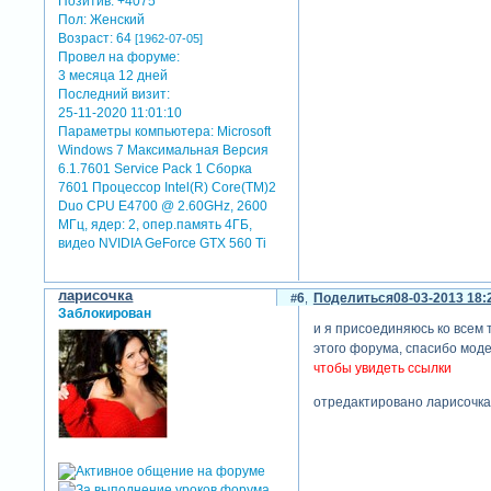
Позитив:
+4075
Пол:
Женский
Возраст:
64
[1962-07-05]
Провел на форуме:
3 месяца 12 дней
Последний визит:
25-11-2020 11:01:10
Параметры компьютера:
Microsoft
Windows 7 Максимальная Версия
6.1.7601 Service Pack 1 Сборка
7601 Процессор Intel(R) Core(TM)2
Duo CPU E4700 @ 2.60GHz, 2600
МГц, ядер: 2, опер.память 4ГБ,
видео NVIDIA GeForce GTX 560 Ti
ларисочка
6
Поделиться
08-03-2013 18:
Заблокирован
и я присоединяюсь ко всем 
этого форума, спасибо мод
чтобы увидеть ссылки
отредактировано ларисочка 