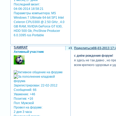
1 месяц 17 дней
Последний визит:
04-06-2014 18:58:21
Параметры компьютера:
MS
Windows 7 Ultimate 64-bit SP1 Intel
Celeron CPU3300 @ 2.50 GHz , 4.0
GB RAM, NVIDIA GeForce GT 630,
HDD 500 Gb; ProShow Producer
6.0.3395 rus Portable
SAMRAT
3
Поделиться
08-03-2013 17:
Активный участник
с днём рождения форум!
я здесь не так давно , но 
всем крепкого здоровья и уд
Зарегистрирован
: 22-02-2012
Сообщений:
66
Уважение:
+46
Позитив:
+16
Пол:
Мужской
Провел на форуме:
2 дня 3 часа