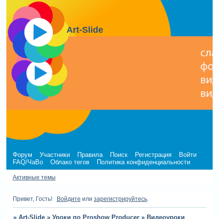
Art-Slide
Форум
Участники
Правила
Поиск
Регистрация
Войти
FAQ/ЧаВо
Облако тегов
Политика конфиденциальности
Активные темы
Привет, Гость!
Войдите
или
зарегистрируйтесь
.
»
Art-Slide
»
Уроки по Proshow Producer
»
Видеоуроки