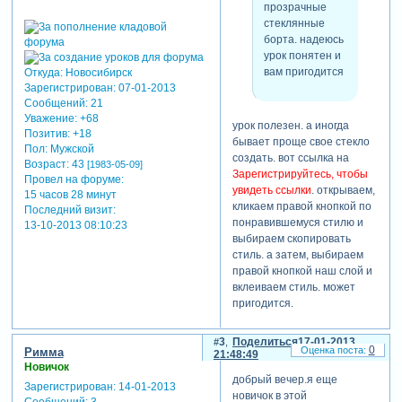
прозрачные
стеклянные
борта. надеюсь
урок понятен и
вам пригодится
Откуда:
Новосибирск
Зарегистрирован
: 07-01-2013
Сообщений:
21
Уважение:
+68
урок полезен. а иногда
Позитив:
+18
бывает проще свое стекло
Пол:
Мужской
создать. вот ссылка на
Возраст:
43
[1983-05-09]
Зарегистрируйтесь, чтобы
Провел на форуме:
увидеть ссылки
. открываем,
15 часов 28 минут
кликаем правой кнопкой по
Последний визит:
понравившемуся стилю и
13-10-2013 08:10:23
выбираем скопировать
стиль. а затем, выбираем
правой кнопкой наш слой и
вклеиваем стиль. может
пригодится.
3
Поделиться
17-01-2013
0
Римма
21:48:49
Новичок
добрый вечер.я еще
Зарегистрирован
: 14-01-2013
новичок в этой
Сообщений:
3