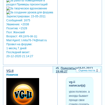
Зарегистрирован
: 15-05-2011
Сообщений:
1675
Уважение:
+2038
Позитив:
+1528
Пол:
Женский
Возраст:
49
[1976-08-11]
Mail Agent:
l.mila76-74@mail.ru
Провел на форуме:
1 месяц 7 дней
Последний визит:
20-12-2020 21:14:27
5
Поделиться
18-01-2013
0
VG-II
19:46:27
Новичок
vg-ii
написал(а):
урок полезен. а
иногда бывает
проще свое
стекло создать.