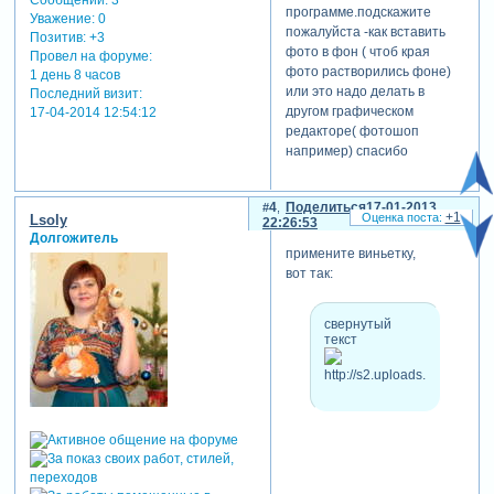
программе.подскажите
Уважение:
0
пожалуйста -как вставить
Позитив:
+3
фото в фон ( чтоб края
Провел на форуме:
фото растворились фоне)
1 день 8 часов
или это надо делать в
Последний визит:
другом графическом
17-04-2014 12:54:12
редакторе( фотошоп
например) спасибо
4
Поделиться
17-01-2013
+1
Lsoly
22:26:53
Долгожитель
примените виньетку,
вот так:
свернутый
текст