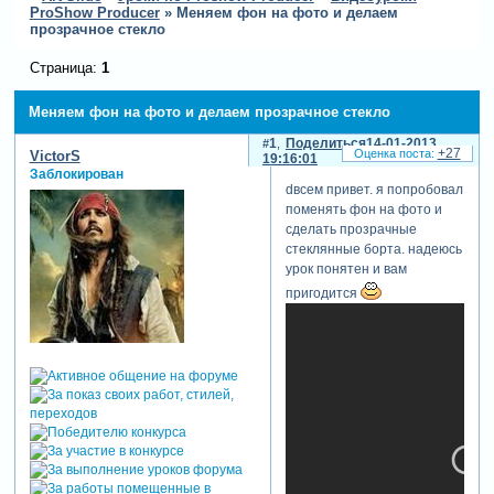
ProShow Producer
»
Меняем фон на фото и делаем
прозрачное стекло
Страница:
1
Меняем фон на фото и делаем прозрачное стекло
1
Поделиться
14-01-2013
+27
VictorS
19:16:01
Заблокирован
dвсем привет. я попробовал
поменять фон на фото и
сделать прозрачные
стеклянные борта. надеюсь
урок понятен и вам
пригодится