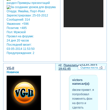
Откуда:
Ямайка, Порт-Роял
Зарегистрирован
: 25-03-2012
Сообщений:
314
Уважение:
+596
Позитив:
+485
Пол:
Мужской
Провел на форуме:
24 дня 20 часов
Последний визит:
03-05-2014 11:53:50
Предупреждения:
2
2
Поделиться
14-01-2013
+5
VG-II
19:41:45
Новичок
victors
написал(а):
dвсем привет. я
попробовал
поменять фон
на фото и
сделать