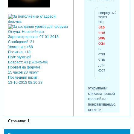
свернутый
текст
вот
Зарегистрируйтесь,
Откуда:
Новосибирск
чтобы
Зарегистрирован
: 07-01-2013
увидеть
Сообщений:
21
ссылки
Уважение:
+68
на
Позитив:
+18
стеклянные
Пол:
Мужской
стили
Возраст:
43
[1983-05-09]
для
Провел на форуме:
фотошопа.
15 часов 28 минут
Последний визит:
13-10-2013 08:10:23
открываем,
кликаем правой
кнопкой по
понравившемуся
стилю и
выбираем
скопировать
Страница:
1
стиль. а затем,
выбираем