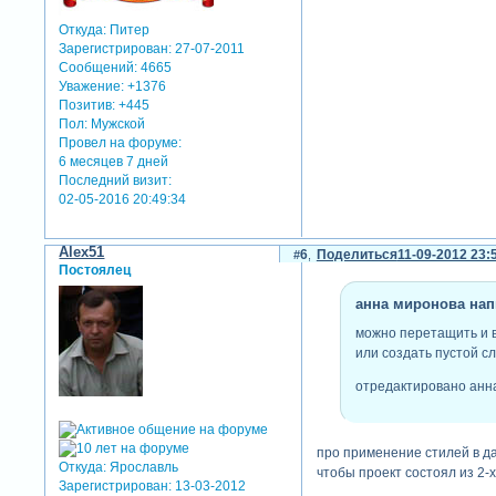
Откуда:
Питер
Зарегистрирован
: 27-07-2011
Сообщений:
4665
Уважение:
+1376
Позитив:
+445
Пол:
Мужской
Провел на форуме:
6 месяцев 7 дней
Последний визит:
02-05-2016 20:49:34
Alex51
6
Поделиться
11-09-2012 23:
Постоялец
анна миронова напи
можно перетащить и в
или создать пустой сл
отредактировано анна
про применение стилей в да
Откуда:
Ярославль
чтобы проект состоял из 2-
Зарегистрирован
: 13-03-2012