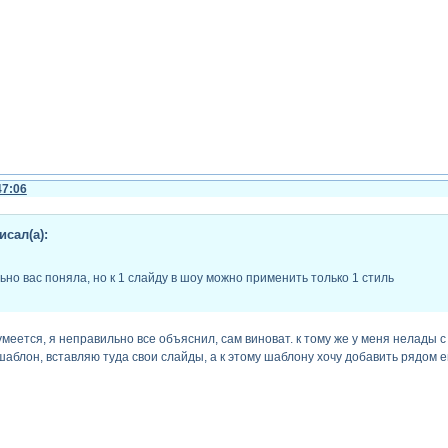
47:06
сал(а):
но вас поняла, но к 1 слайду в шоу можно применить только 1 стиль
умеется, я неправильно все объяснил, сам виноват. к тому же у меня нелады 
 шаблон, вставляю туда свои слайды, а к этому шаблону хочу добавить рядом 