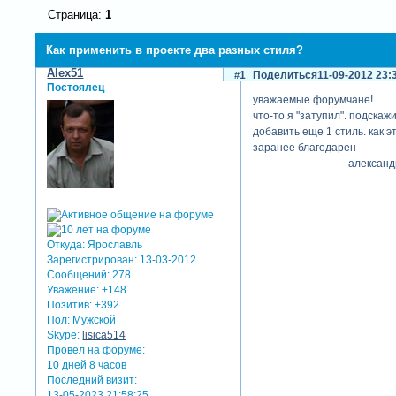
Страница:
1
Как применить в проекте два разных стиля?
Alex51
1
Поделиться
11-09-2012 23:
Постоялец
уважаемые форумчане!
что-то я "затупил". подскаж
добавить еще 1 стиль. как э
заранее благодарен
александ
Откуда:
Ярославль
Зарегистрирован
: 13-03-2012
Сообщений:
278
Уважение:
+148
Позитив:
+392
Пол:
Мужской
Skype:
lisica514
Провел на форуме:
10 дней 8 часов
Последний визит:
13-05-2023 21:58:25