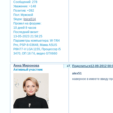
Сообщений:
278
Уважение:
+148
Позитив:
+392
Пол:
Мужской
Skype:
lisica514
Провел на форуме:
10 дней 8 часов
Последний визит:
13-05-2023 21:58:25
Параметры компьютера:
W-7/64
Pro, PSP-8-03648, Мама ASUS
P8H77-V LGA 1155, Процессор i5
3470, ОП 16 Гб, видео GTX660
Анна Миронова
7
Поделиться
12-09-2012 00:
Активный участник
alex51
наверное в имеете ввиду пр