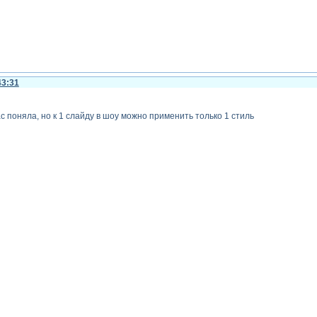
43:31
с поняла, но к 1 слайду в шоу можно применить только 1 стиль