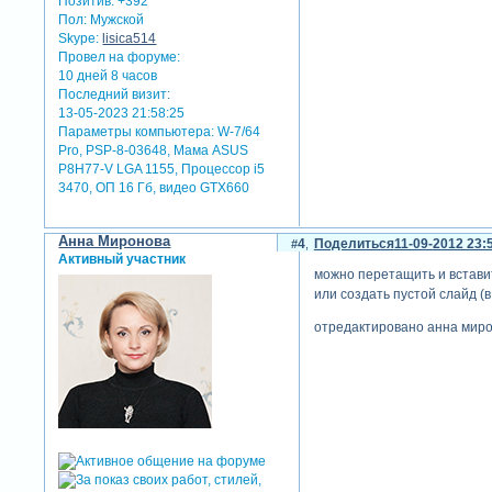
Позитив:
+392
Пол:
Мужской
Skype:
lisica514
Провел на форуме:
10 дней 8 часов
Последний визит:
13-05-2023 21:58:25
Параметры компьютера:
W-7/64
Pro, PSP-8-03648, Мама ASUS
P8H77-V LGA 1155, Процессор i5
3470, ОП 16 Гб, видео GTX660
Анна Миронова
4
Поделиться
11-09-2012 23:
Активный участник
можно перетащить и встави
или создать пустой слайд (в
отредактировано анна мирон