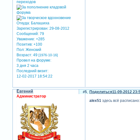
Откуда:
Балашиха
Зарегистрирован
: 29-08-2012
Сообщений:
79
Уважение:
+285
Позитив:
+100
Пол:
Женский
Возраст:
49
[1976-10-16]
Провел на форуме:
3 дня 2 часа
Последний визит:
12-02-2017 18:54:22
Евгений
5
Поделиться
11-09-2012 23:
Администратор
alex51
здесь всё расписано