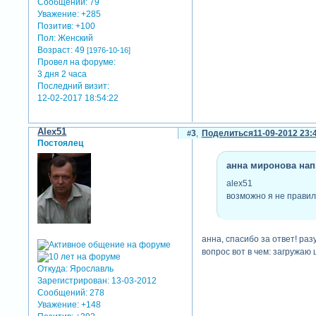
Сообщений:
79
Уважение:
+285
Позитив:
+100
Пол:
Женский
Возраст:
49
[1976-10-16]
Провел на форуме:
3 дня 2 часа
Последний визит:
12-02-2017 18:54:22
Alex51
3
Поделиться
11-09-2012 23:
Постоялец
анна миронова напи
alex51
возможно я не правиль
анна, спасибо за ответ! раз
вопрос вот в чем: загружаю
Откуда:
Ярославль
Зарегистрирован
: 13-03-2012
Сообщений:
278
Уважение:
+148