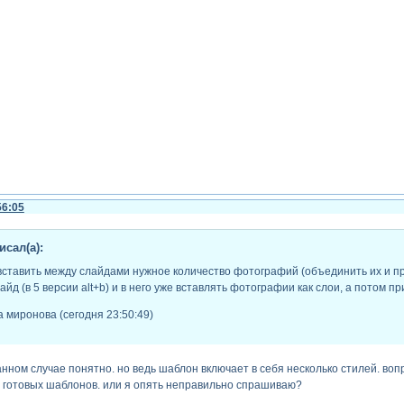
56:05
сал(а):
ставить между слайдами нужное количество фотографий (объединить их и пр
айд (в 5 версии alt+b) и в него уже вставлять фотографии как слои, а потом п
 миронова (сегодня 23:50:49)
нном случае понятно. но ведь шаблон включает в себя несколько стилей. вопр
х готовых шаблонов. или я опять неправильно спрашиваю?