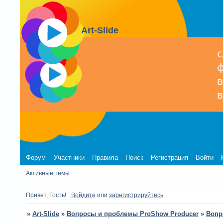
Art-Slide
Форум
Участники
Правила
Поиск
Регистрация
Войти
Активные темы
Привет, Гость!
Войдите
или
зарегистрируйтесь
.
»
Art-Slide
»
Вопросы и проблемы ProShow Producer
»
Вопр