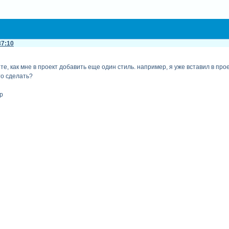
37:10
ите, как мне в проект добавить еще один стиль. например, я уже вставил в про
то сделать?
р