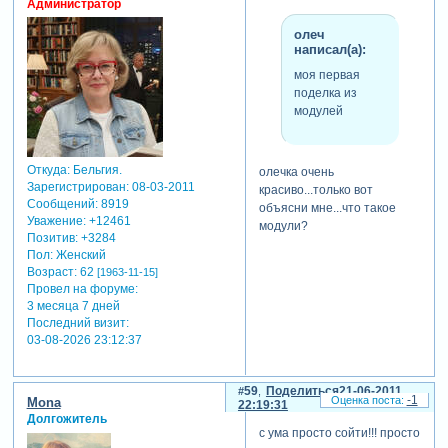
Администратор
олеч
написал(а):
моя первая
поделка из
модулей
Откуда:
Бельгия.
олечка очень
Зарегистрирован
: 08-03-2011
красиво...только вот
Сообщений:
8919
объясни мне...что такое
Уважение:
+12461
модули?
Позитив:
+3284
Пол:
Женский
Возраст:
62
[1963-11-15]
Провел на форуме:
3 месяца 7 дней
Последний визит:
03-08-2026 23:12:37
59
Поделиться
21-06-2011
-1
Mona
22:19:31
Долгожитель
с ума просто сойти!!! просто