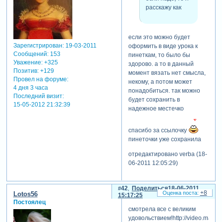
расскажу как
если это можно будет
Зарегистрирован
: 19-03-2011
оформить в виде урока к
Сообщений:
153
пинеткам, то было бы
Уважение:
+325
здорово. а то в данный
Позитив:
+129
момент вязать нет смысла,
Провел на форуме:
некому, а потом может
4 дня 3 часа
понадобиться. так можно
Последний визит:
будет сохранить в
15-05-2012 21:32:39
надежное местечко
спасибо за ссылочку
пинеточки уже сохранила
отредактировано verba (18-
06-2011 12:05:29)
42
Поделиться
18-06-2011
+8
Lotos56
15:17:25
Постоялец
смотрела все с великим
удовольствием!http://video.mail.ru