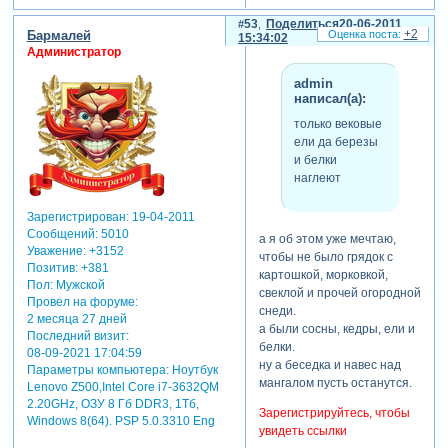
53
Поделиться
20-06-2011
+2
Бармалей
15:34:02
Администратор
admin
написал(а):
только вековые
ели да березы
и белки
наглеют
Зарегистрирован
: 19-04-2011
Сообщений:
5010
а я об этом уже мечтаю,
Уважение:
+3152
чтобы не было грядок с
Позитив:
+381
картошкой, морковкой,
Пол:
Мужской
свеклой и прочей огородной
Провел на форуме:
снеди.
2 месяца 27 дней
а были сосны, кедры, ели и
Последний визит:
белки.
08-09-2021 17:04:59
ну а беседка и навес над
Параметры компьютера:
Ноутбук
мангалом пусть останутся.
Lenovo Z500,Intel Core i7-3632QM
2.20GHz, ОЗУ 8 Гб DDR3, 1Тб,
Зарегистрируйтесь, чтобы
Windows 8(64). PSP 5.0.3310 Eng
увидеть ссылки