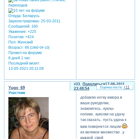
Откуда:
Беларусь
Зарегистрирован
: 25-03-2011
Сообщений:
160
Уважение:
+225
Позитив:
+424
Пол:
Женский
Возраст:
66
[1960-04-10]
Провел на форуме:
8 дней 1 час
Последний визит:
13-05-2021 20:11:09
33
Поделиться
17-06-2011
+11
Yugo_69
23:49:54
Участник
добавлю нотку юмора в
ваши рукоделки,
знакомтесь...куклы-
попики...куколки на удачу
так сказать.. пусть удача к
вам повернется лицом
их великое множество ..у
каждой -свой