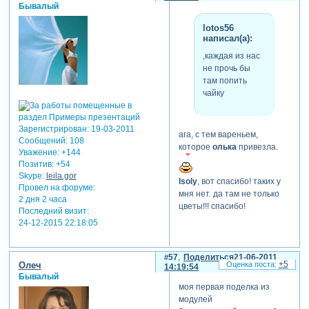
Бывалый
lotos56
написал(а):
,каждая из нас
не прочь бы
там попить
чайку
Зарегистрирован
: 19-03-2011
ага, с тем вареньем,
Сообщений:
108
которое
олька
привезла.
Уважение:
+144
Позитив:
+54
Skype:
leila.gor
lsoly
, вот спасибо! таких у
Провел на форуме:
мня нет. да там не только
2 дня 2 часа
цветы!!! спасибо!
Последний визит:
24-12-2015 22:18:05
57
Поделиться
21-06-2011
+5
Олеч
14:19:54
Бывалый
моя первая поделка из
модулей