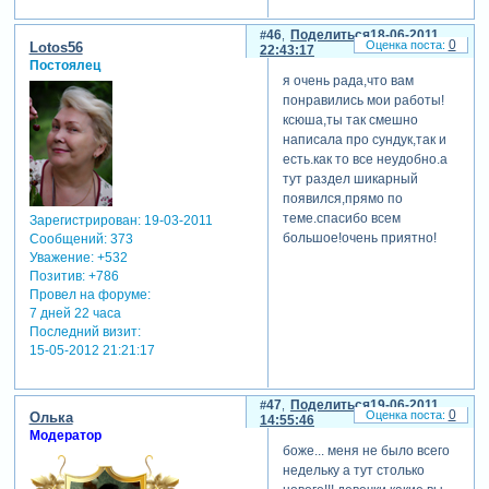
46
Поделиться
18-06-2011
0
Lotos56
22:43:17
Постоялец
я очень рада,что вам
понравились мои работы!
ксюша,ты так смешно
написала про сундук,так и
есть.как то все неудобно.а
тут раздел шикарный
появился,прямо по
теме.спасибо всем
Зарегистрирован
: 19-03-2011
большое!очень приятно!
Сообщений:
373
Уважение:
+532
Позитив:
+786
Провел на форуме:
7 дней 22 часа
Последний визит:
15-05-2012 21:21:17
47
Поделиться
19-06-2011
0
Олька
14:55:46
Модератор
боже... меня не было всего
недельку а тут столько