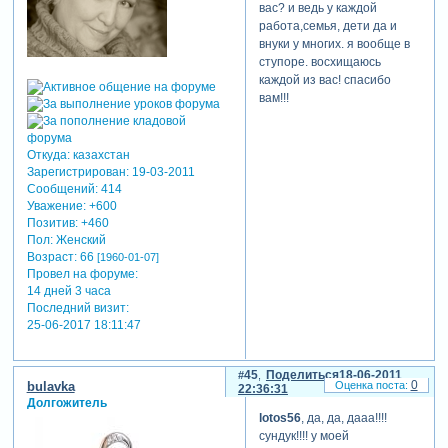
вас? и ведь у каждой
работа,семья, дети да и
внуки у многих. я вообще в
ступоре. восхищаюсь
каждой из вас! спасибо
вам!!!
Откуда:
казахстан
Зарегистрирован
: 19-03-2011
Сообщений:
414
Уважение:
+600
Позитив:
+460
Пол:
Женский
Возраст:
66
[1960-01-07]
Провел на форуме:
14 дней 3 часа
Последний визит:
25-06-2017 18:11:47
45
Поделиться
18-06-2011
0
bulavka
22:36:31
Долгожитель
lotos56
, да, да, дааа!!!!
сундук!!!! у моей