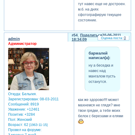
тут навес еще не достроен.
м.б. на днях
сфотографирую текущее
состояние.
54
Поделиться
20-06-2011
0
admin
18:34:09
Администратор
бармалей
написал(а):
ну а беседка и
навес над
мангалом пусть
останутся.
Откуда:
Бельгия.
Зарегистрирован
: 08-03-2011
как же здорово!!!! может
Сообщений:
8919
махнемся не глядя? мне
Уважение:
+12461
твои грядки, а тебе моих
Позитив:
+3284
белок с березами и елями
Пол:
Женский
Возраст:
62
[1963-11-15]
Провел на форуме: