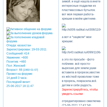
зимой. и ещё нашла в инете
интересные подделки из
пластмассовых бутылок.
вот моя первая работа-
хрюшки в моём цветнике.
а вот и *зацвели* мои
хрюшки:
Откуда:
казахстан
Зарегистрирован
: 19-03-2011
Сообщений:
414
Уважение:
+600
а это по просьбе - фото
Позитив:
+460
поближе. всё просто-
Пол:
Женский
вырезаю для земли,ушки
Возраст:
66
[1960-01-07]
вставила в прорези,хвостик
Провел на форуме:
из жёсткой проволоки тоже
14 дней 3 часа
в прорезь, покрасила.всё.
Последний визит:
детям и себе радость.
25-06-2017 18:11:47
Зарегистрируйтесь, чтобы
увидеть ссылки
отредактировано смаглючка
(23-06-2011 17:43:34)