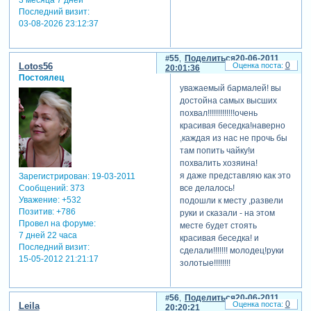
3 месяца 7 дней
Последний визит:
03-08-2026 23:12:37
55
Поделиться
20-06-2011
0
Lotos56
20:01:36
Постоялец
уважаемый бармалей! вы
достойна самых высших
похвал!!!!!!!!!!!!!очень
красивая беседка!наверно
,каждая из нас не прочь бы
там попить чайку!и
похвалить хозяина!
я даже представляю как это
Зарегистрирован
: 19-03-2011
все делалось!
Сообщений:
373
Уважение:
+532
подошли к месту ,развели
Позитив:
+786
руки и сказали - на этом
Провел на форуме:
месте будет стоять
7 дней 22 часа
красивая беседка! и
Последний визит:
сделали!!!!!!! молодец!руки
15-05-2012 21:21:17
золотые!!!!!!!!
56
Поделиться
20-06-2011
0
Leila
20:20:21