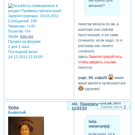
материал для
вязания?
Зарегистрирован
: 19-03-2011
Сообщений:
108
пинетки вязала по мк. а
Уважение:
+144
шапочка она совсем
Позитив:
+54
простенькая, я ее сама
Skype:
leila.gor
сочинила. если надо, то я
Провел на форуме:
расскажу как. ничего
2 дня 2 часа
сложного.
Последний визит:
здесь
Зарегистрируйтесь,
24-12-2015 22:18:05
чтобы увидеть ссылки
пинеток
yugo_69,
valja20
какие
ваши куклята хулиганистые
здорово!
41
Поделиться
18-06-2011
0
Verba
12:03:53
Бывалый
leila
написал(а):
если надо, то я