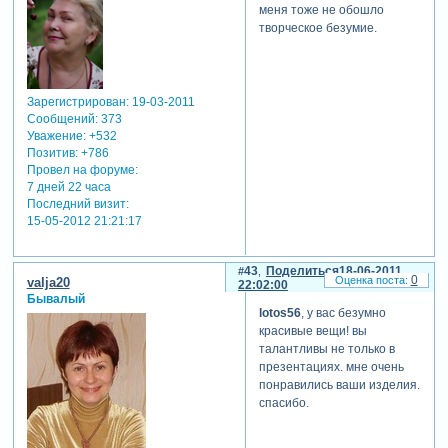
меня тоже не обошло
творческое безумие.
Зарегистрирован
: 19-03-2011
Сообщений:
373
Уважение:
+532
Позитив:
+786
Провел на форуме:
7 дней 22 часа
Последний визит:
15-05-2012 21:21:17
43
Поделиться
18-06-2011
0
valja20
22:02:00
Бывалый
lotos56
, у вас безумно
красивые вещи! вы
талантливы не только в
презентациях. мне очень
понравились ваши изделия.
спасибо.