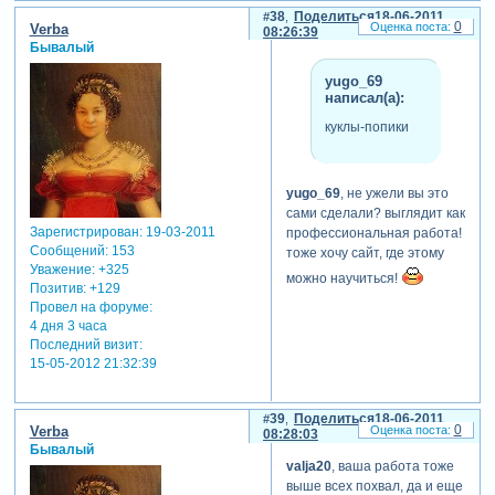
38
Поделиться
18-06-2011
0
Verba
08:26:39
Бывалый
yugo_69
написал(а):
куклы-попики
yugo_69
, не ужели вы это
сами сделали? выглядит как
Зарегистрирован
: 19-03-2011
профессиональная работа!
Сообщений:
153
тоже хочу сайт, где этому
Уважение:
+325
можно научиться!
Позитив:
+129
Провел на форуме:
4 дня 3 часа
Последний визит:
15-05-2012 21:32:39
39
Поделиться
18-06-2011
0
Verba
08:28:03
Бывалый
valja20
, ваша работа тоже
выше всех похвал, да и еще