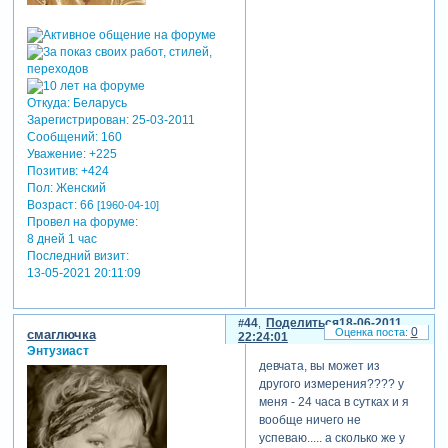
Откуда:
Беларусь
Зарегистрирован
: 25-03-2011
Сообщений:
160
Уважение:
+225
Позитив:
+424
Пол:
Женский
Возраст:
66
[1960-04-10]
Провел на форуме:
8 дней 1 час
Последний визит:
13-05-2021 20:11:09
44
Поделиться
18-06-2011
0
смаглючка
22:24:01
Энтузиаст
девчата, вы может из
другого измерения???? у
меня - 24 часа в сутках и я
вообще ничего не
успеваю..... а сколько же у