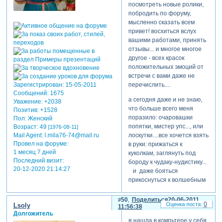
посмотреть новые ролики,
побродить по форуму,
мысленно сказать всем
привет! восхиться вслух
вашими работами, принять
отзывы... и многое многое
другое - всех красок
положительных эмоций от
встречи с вами даже не
перечислить....
Зарегистрирован
: 15-05-2011
Сообщений:
1675
а сегодня даже и не знаю,
Уважение:
+2038
что больше всего меня
Позитив:
+1528
поразило: очаровашки
Пол:
Женский
попятки, мистер упс..., или
Возраст:
49
[1976-08-11]
лоскутки....все хочется взять
Mail Agent:
l.mila76-74@mail.ru
Провел на форуме:
в руки: прижаться к
1 месяц 7 дней
куколкам, заглянуть под
Последний визит:
бороду к чудаку-нудистику...
20-12-2020 21:14:27
и даже бояться
прикоснуться к волшебным
покрывалам и картинам
госпожи lotos56,
50
Поделиться
20-06-2011
0
Lsoly
хочется сказать всем:
11:56:38
Долгожитель
творите, творите не
я нашла в компьтере у себя