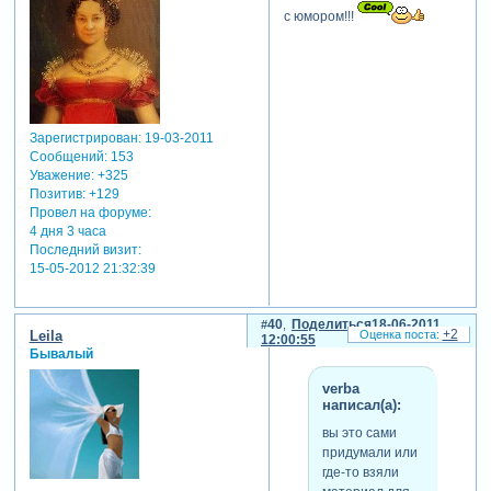
с юмором!!!
Зарегистрирован
: 19-03-2011
Сообщений:
153
Уважение:
+325
Позитив:
+129
Провел на форуме:
4 дня 3 часа
Последний визит:
15-05-2012 21:32:39
40
Поделиться
18-06-2011
+2
Leila
12:00:55
Бывалый
verba
написал(а):
вы это сами
придумали или
где-то взяли