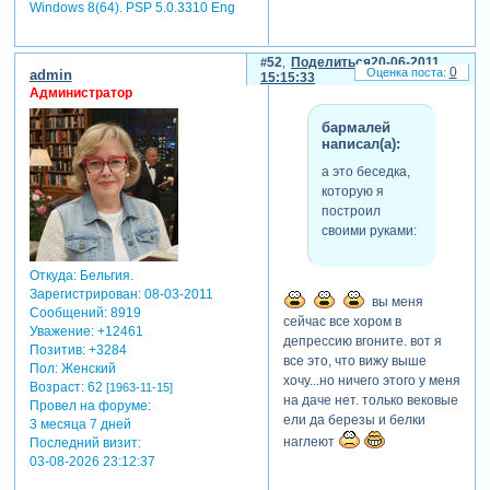
Windows 8(64). PSP 5.0.3310 Eng
52
Поделиться
20-06-2011
0
admin
15:15:33
Администратор
бармалей
написал(а):
а это беседка,
которую я
построил
своими руками:
Откуда:
Бельгия.
Зарегистрирован
: 08-03-2011
вы меня
Сообщений:
8919
сейчас все хором в
Уважение:
+12461
депрессию вгоните. вот я
Позитив:
+3284
все это, что вижу выше
Пол:
Женский
хочу...но ничего этого у меня
Возраст:
62
[1963-11-15]
на даче нет. только вековые
Провел на форуме:
ели да березы и белки
3 месяца 7 дней
наглеют
Последний визит:
03-08-2026 23:12:37