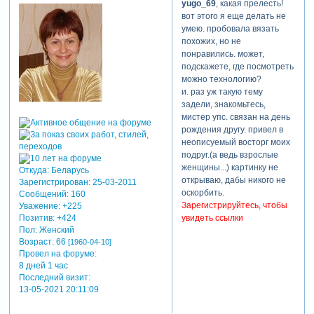
yugo_69
, какая прелесть!
вот этого я еще делать не
умею. пробовала вязать
похожих, но не
понравились. может,
подскажете, где посмотреть
можно технологию?
и. раз уж такую тему
задели, знакомьтесь,
мистер упс. связан на день
рождения другу. привел в
неописуемый восторг моих
подруг.(а ведь взрослые
женщины...) картинку не
Откуда:
Беларусь
открываю, дабы никого не
Зарегистрирован
: 25-03-2011
оскорбить.
Сообщений:
160
Зарегистрируйтесь, чтобы
Уважение:
+225
Позитив:
+424
увидеть ссылки
Пол:
Женский
Возраст:
66
[1960-04-10]
Провел на форуме:
8 дней 1 час
Последний визит:
13-05-2021 20:11:09