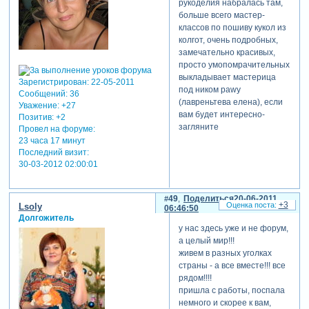
рукоделия набралась там,
больше всего мастер-
классов по пошиву кукол из
колгот, очень подробных,
замечательно красивых,
просто умопомрачительных
выкладывает мастерица
Зарегистрирован
: 22-05-2011
под ником pawy
Сообщений:
36
(лавреньтева елена), если
Уважение:
+27
вам будет интересно-
Позитив:
+2
загляните
Провел на форуме:
23 часа 17 минут
Последний визит:
30-03-2012 02:00:01
49
Поделиться
20-06-2011
+3
Lsoly
06:46:50
Долгожитель
у нас здесь уже и не форум,
а целый мир!!!
живем в разных уголках
страны - а все вместе!!! все
рядом!!!!
пришла с работы, поспала
немного и скорее к вам,