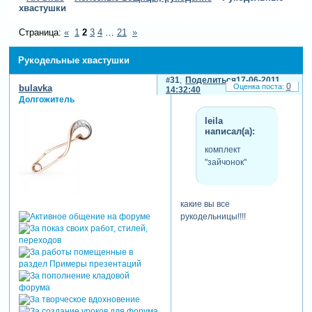
хвастушки
Страница:
«
1
2
3
4
…
21
»
Рукодельные хвастушки
31
Поделиться
17-06-2011
0
bulavka
14:32:40
Долгожитель
leila
написал(а):
комплект
"зайчонок"
какие вы все
рукодельницы!!!!