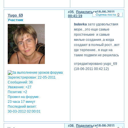
35
Поделиться
18-06-2011
0
Yugo_69
00:41:19
Участник
bulavka
зато удовольствия
море...это еще самые
простенькие и самые
милые создания..а когда
создают в полный рост...вот
где терпение.. я еще на
такие подвиги не решилась
отредактировано yugo_69
(18-06-2011 00:42:12)
Зарегистрирован
: 22-05-2011
Сообщений:
36
Уважение:
+27
Позитив:
+2
Провел на форуме:
23 часа 17 минут
Последний визит:
30-03-2012 02:00:01
36
Поделиться
18-06-2011