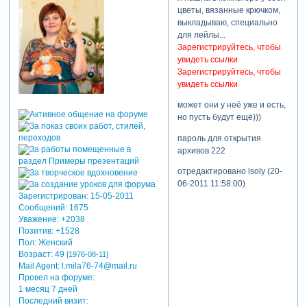
останавливаясь, самая
цветы, вязанные крючком,
красивая сказка - это сказка
выкладываю, специально
созданная своими руками!
для лейлы...
ну и помните, что мы с вами
Зарегистрируйтесь, чтобы
принадлежим к спасателям
увидеть ссылки
мира - "красота спасет мир"
Зарегистрируйтесь, чтобы
увидеть ссылки
может они у неё уже и есть,
но пусть будут ещё)))
пароль для открытия
архивов 222
отредактировано lsoly (20-
06-2011 11:58:00)
Зарегистрирован
: 15-05-2011
Сообщений:
1675
Уважение:
+2038
Позитив:
+1528
Пол:
Женский
Возраст:
49
[1976-08-11]
Mail Agent:
l.mila76-74@mail.ru
Провел на форуме:
1 месяц 7 дней
Последний визит: