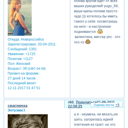
голова кругом идет от всех
ваших рукоделий! yugo_69,
ваши куклы-попики просто
чудо ))) хотелось бы иметь
такого у себя. посмотришь
на него - и настроение
поднимается
валентина, мистер упс - это
Откуда:
Новороссийск
что-то
Зарегистрирован
: 20-04-2011
Сообщений:
1391
Уважение:
+1725
Позитив:
+1127
Пол:
Женский
Возраст:
39
[1987-04-09]
Провел на форуме:
27 дней 14 часов
Последний визит:
12-11-2017 01:47:51
60
Поделиться
21-06-2011
+9
смаглючка
22:58:25
Энтузиаст
а я - неумеха. ни вязать,ни
шить. загорелась идеей
плетения из газет. но это