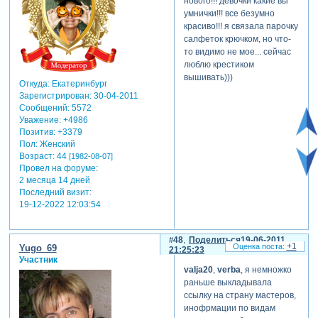
нового!!! девочки какие вы
умнички!!! все безумно
красиво!!! я связала парочку
салфеток крючком, но что-
то видимо не мое... сейчас
люблю крестиком
вышивать)))
Откуда:
Екатеринбург
Зарегистрирован
: 30-04-2011
Сообщений:
5572
Уважение:
+4986
Позитив:
+3379
Пол:
Женский
Возраст:
44
[1982-08-07]
Провел на форуме:
2 месяца 14 дней
Последний визит:
19-12-2022 12:03:54
48
Поделиться
19-06-2011
+1
Yugo_69
21:25:23
Участник
valja20
,
verba
, я немножко
раньше выкладывала
ссылку на страну мастеров,
инофрмации по видам