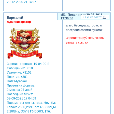
20-12-2020 21:14:27
51
Поделиться
20-06-2011
+9
Бармалей
13:36:30
Администратор
а это беседка, которую я
построил своими руками:
Зарегистрируйтесь, чтобы
увидеть ссылки
Зарегистрирован
: 19-04-2011
Сообщений:
5010
Уважение:
+3152
Позитив:
+381
Пол:
Мужской
Провел на форуме:
2 месяца 27 дней
Последний визит:
08-09-2021 17:04:59
Параметры компьютера:
Ноутбук
Lenovo Z500,Intel Core i7-3632QM
2.20GHz, ОЗУ 8 Гб DDR3, 1Тб,