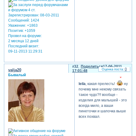
Зарегистрирован
: 08-03-2011
Сообщений:
1424
Уважение:
+1863
Позитив:
+1059
Провел на форуме:
2 месяца 12 дней
Последний визит:
09-11-2013 11:29:31
32
Поделиться
17-06-2011
0
valja20
17:01:48
Бывалый
leila
, какая прелесть!
ну
почему мне некому связать
такое чудо?!! вообще -
изделия для малышей - это
всегда мило, а ваши
пинеточки и шапочка выше
всех похвал.