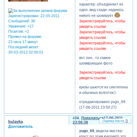
характер..объединяет их
одно..вид сзади..надеюсь
никого не шокирует
Зарегистрирован
: 22-05-2011
Зарегистрируйтесь, чтобы
Сообщений:
36
Уважение:
+27
увидеть ссылки
Позитив:
+2
Зарегистрируйтесь, чтобы
Провел на форуме:
увидеть ссылки
23 часа 17 минут
Зарегистрируйтесь, чтобы
Последний визит:
увидеть ссылки
30-03-2012 02:00:01
вот оно...то самое
шокмрующее фото
Зарегистрируйтесь, чтобы
увидеть ссылки
куклы шьются из синтепона
и обычных колготок:)
отредактировано yugo_69
(17-06-2011 23:50:27)
34
Поделиться
17-06-2011
0
bulavka
23:56:38
Долгожитель
yugo_69
, видела мастер-
класс по этим куклам))) это