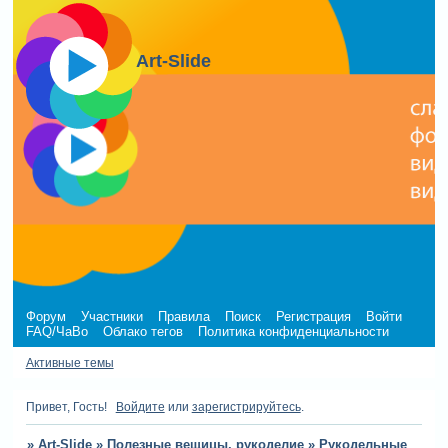
Art-Slide
Форум
Участники
Правила
Поиск
Регистрация
Войти
FAQ/ЧаВо
Облако тегов
Политика конфиденциальности
Активные темы
Привет, Гость!
Войдите
или
зарегистрируйтесь
.
»
Art-Slide
»
Полезные вещицы, рукоделие
»
Рукодельные