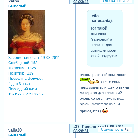
0
Verba
08:23:43
Бывалый
leila
написал(а):
вот такой
комплект
"зайчонок" я
связала для
сынишки моей
юной подружки
Зарегистрирован
: 19-03-2011
Сообщений:
153
Уважение:
+325
Позитив:
+129
очень красивый комплектик
Провел на форуме:
вы это сами
4 дня 3 часа
придумали или где-то взяли
Последний визит:
материал для вязания?
15-05-2012 21:32:39
очень хочется иметь под
рукой (может по жизни
пригодится)
37
Поделиться
18-06-2011
+2
valja20
08:26:31
Бывалый