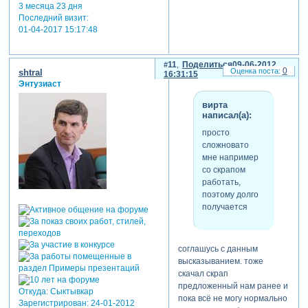
3 месяца 23 дня
Последний визит:
01-04-2017 15:17:48
11
Поделиться
09-06-2012
0
shtral
16:31:15
Энтузиаст
вирта
написал(а):
просто
сложновато
мне например
со скрапом
работать,
поэтому долго
получается
соглашусь с данным
высказыванием. тоже
скачал скрап
предложенный нам ранее и
Откуда:
Сыктывкар
пока всё не могу нормально
Зарегистрирован
: 24-01-2012