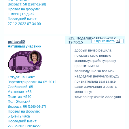
Возраст:
58
[1967-12-28]
Провел на форуме:
1 месяц 15 дней
Последний визит:
27-12-2022 07:34:00
25
Поделиться
11-06-2012
+4
poltava60
19:45:15
Активный участник
добрый вечер!решила
показать свою первую
маленькую работу.прошу
простить меня
великодушно за все мои
недоделки (неумелки)!буду
Откуда:
Ташкент
признательна вам за все
Зарегистрирован
: 04-05-2012
ваши замечания и советы.
Сообщений:
65
Уважение:
+56
меня зовут
Позитив:
+540
тамара.http://static.video.yandex.
Пол:
Женский
Возраст:
66
[1960-03-27]
Провел на форуме:
5 дней 2 часа
Последний визит:
27-12-2021 20:34:27