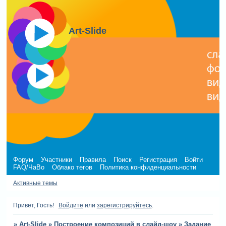
Art-Slide
Форум
Участники
Правила
Поиск
Регистрация
Войти
FAQ/ЧаВо
Облако тегов
Политика конфиденциальности
Активные темы
Привет, Гость!
Войдите
или
зарегистрируйтесь
.
»
Art-Slide
»
Построение композиций в слайд-шоу
»
Задание