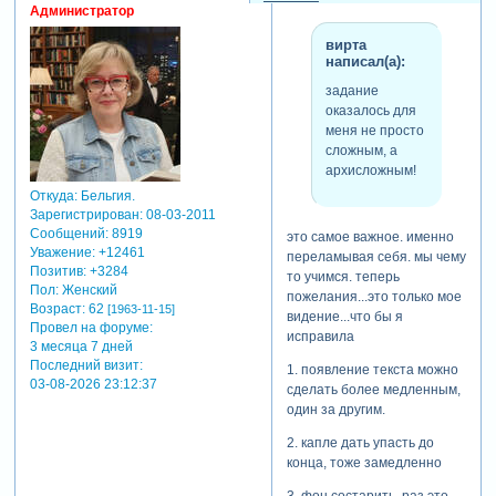
Администратор
у меня в этом ролике
впервые!))))
вирта
написал(а):
забыла добавить. модель -
задание
моя подруга. наверное
оказалось для
постановочные
меня не просто
фотографии из инета были
сложным, а
бы качественнее и
архисложным!
выигрышнее, но это мой
очередной пунктик -
Откуда:
Бельгия.
использовать в роликах
Зарегистрирован
: 08-03-2011
только фотографии близких
Сообщений:
8919
это самое важное. именно
мне людей.
Уважение:
+12461
переламывая себя. мы чему
Позитив:
+3284
то учимся. теперь
Пол:
Женский
пожелания...это только мое
Возраст:
62
[1963-11-15]
видение...что бы я
Провел на форуме:
исправила
3 месяца 7 дней
Последний визит:
1. появление текста можно
03-08-2026 23:12:37
сделать более медленным,
один за другим.
2. капле дать упасть до
конца, тоже замедленно