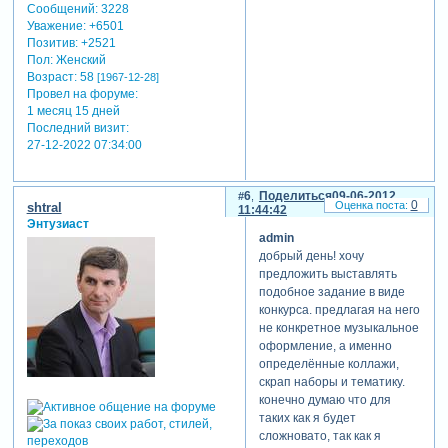
Сообщений:
3228
Уважение:
+6501
Позитив:
+2521
Пол:
Женский
Возраст:
58
[1967-12-28]
Провел на форуме:
1 месяц 15 дней
Последний визит:
27-12-2022 07:34:00
6
Поделиться
09-06-2012
0
shtral
11:44:42
Энтузиаст
admin
добрый день! хочу
предложить выставлять
подобное задание в виде
конкурса. предлагая на него
не конкретное музыкальное
оформление, а именно
определённые коллажи,
скрап наборы и тематику.
конечно думаю что для
таких как я будет
сложновато, так как я