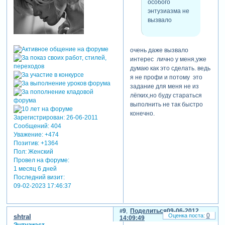
особого
энтузиазма не
вызвало
очень даже вызвало
интерес лично у меня,уже
думаю как это сделать. ведь
я не профи и потому это
задание для меня не из
лёгких,но буду стараться
выполнить не так быстро
конечно.
Зарегистрирован
: 26-06-2011
Сообщений:
404
Уважение:
+474
Позитив:
+1364
Пол:
Женский
Провел на форуме:
1 месяц 6 дней
Последний визит:
09-02-2023 17:46:37
9
Поделиться
09-06-2012
0
shtral
14:09:49