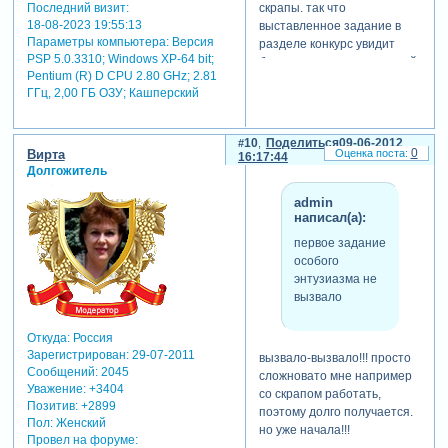
Последний визит:
скрапы. так что
18-08-2023 19:55:13
выставленное задание в
Параметры компьютера:
Версия
разделе конкурс увидит
PSP 5.0.3310; Windows XP-64 bit;
большее количество людей.
Pentium (R) D CPU 2.80 GHz; 2.81
отредактировано shtral (09-
ГГц, 2,00 ГБ ОЗУ; Кашперский
06-2012 16:15:40)
10
Поделиться
09-06-2012
0
Вирта
16:17:44
Долгожитель
admin
написал(а):
первое задание
особого
энтузиазма не
вызвало
Откуда:
Россия
Зарегистрирован
: 29-07-2011
вызвало-вызвало!!! просто
Сообщений:
2045
сложновато мне например
Уважение:
+3404
со скрапом работать,
Позитив:
+2899
поэтому долго получается.
Пол:
Женский
но уже начала!!!
Провел на форуме: