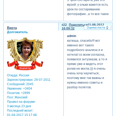
3. фон состарить, раз это
музей. у ольки кажется есть
урок по состариванию
фотографии...а то все такое
новенькое получилось...на
тему музей не ложится
22
Поделиться
11-06-2012
0
Вирта
отредактировано вирта (11-
16:09:32
Зарегистрируйтесь, чтобы
Долгожитель
06-2012 15:15:39)
увидеть ссылки
admin
катюша, спасибо!!! вот
4. во втором слайде....маски
именно вот такого
растянуть немного по оси
подробного анализа я и
х....фон также
хотела! со всем согласна,
состарить...смену одной
появился энтузиазм, а то я
маски на другую слегка
прямо уже и видеть этот
замедлить....чтобы не было
ролик не могла.))) я очень-
судорожности
очень хочу научиться,
Откуда:
Россия
поэтому мне так важны и
Зарегистрируйтесь, чтобы
Зарегистрирован
: 29-07-2011
нужны именно советы и
увидеть ссылки
Сообщений:
2045
разбор полетов.
Уважение:
+3404
5. третий слайд....шторку
Позитив:
+2899
лучше сделать бело
Пол:
Женский
серую...поставив галочку в
Провел на форуме:
цвете коррекции...бабочки
3 месяца 23 дня
лишние...но можно
Последний визит:
01-04-2017 15:17:48
обыграть слова...если