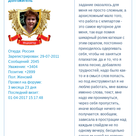
Долгожитель
задание оказалось для
меня не просто сложным, а
архисложным! мало того,
что работа с клипартом -
это самое муторное для
меня, так еще помня
шикарный ролик катюши с
этим скрапом, постоянно
приходилось одергивать
Откуда:
Россия
себя, чтобы не заняться
Зарегистрирован
: 29-07-2011
плагиатом. да и то, что я
Сообщений:
2045
взяла песню, добавляло
Уважение:
+3404
трудностей, надо было как-
Позитив:
+2899
то и в смысл слов попасть.
Пол:
Женский
но под инструментал я не
Провел на форуме:
люблю работать, мне важны
3 месяца 23 дня
именно слова, текст, мне
Последний визит:
01-04-2017 15:17:48
надо им проникнуться,
через себя пропустить,
иначе вообще ничего не
получается. вообщем,
зависала в прострации над
каждым слайдом не по
одному вечеру, бесцельно