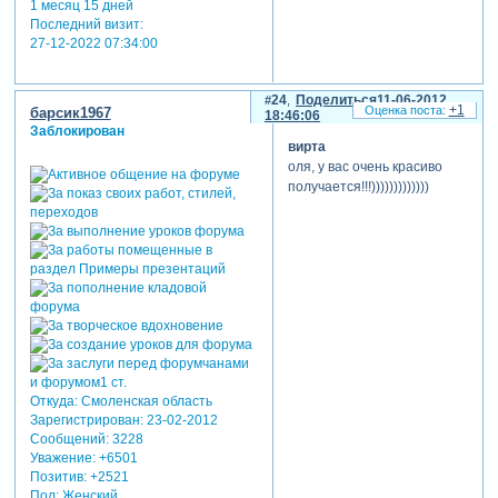
1 месяц 15 дней
и больше...туфельки
Последний визит:
меньше....манекен рядом с
27-12-2022 07:34:00
женщиной, маску на
лестницу уронить...сумочку
24
Поделиться
11-06-2012
можно повесить на манекен
+1
барсик1967
18:46:06
Заблокирован
Зарегистрируйтесь, чтобы
вирта
увидеть ссылки
оля, у вас очень красиво
получается!!!)))))))))))))
Откуда:
Смоленская область
Зарегистрирован
: 23-02-2012
Сообщений:
3228
Уважение:
+6501
Позитив:
+2521
Пол:
Женский