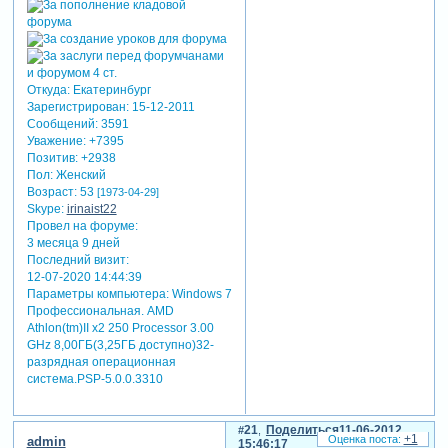
может чему-то и научусь.
как-то я этот ролик делала в
непривычной для себя
манере, через коленку себя
ломала, поэтому
Откуда:
Екатеринбург
небольшие пояснения дам.
Зарегистрирован
: 15-12-2011
насчет фона, я первый раз
Сообщений:
3591
использую лилово-
Уважение:
+7395
Позитив:
+2938
фиолетовый цвет,
Пол:
Женский
опасалась, но мне
Возраст:
53
[1973-04-29]
хотелось, чтобы фон был
Skype:
irinaist22
таким же тревожно-
Провел на форуме:
напряженным, как голос
3 месяца 9 дней
кальянова. и еще я почти
Последний визит:
никогда не использую
12-07-2020 14:44:39
переходы, а тут именно на
Параметры компьютера:
Windows 7
слайдах, где говорится о
Профессиональная. AMD
том, что он заберет в музей,
Athlon(tm)II x2 250 Processor 3.00
решила поставить. ну
GHz 8,00ГБ(3,25ГБ доступно)32-
задумка такая была, что
разрядная операционная
свои воспоминания он
система.PSP-5.0.0.3310
сворачивает, как письмо,
скручивает в рулон, как
картину и отправляет в
21
Поделиться
11-06-2012
+1
admin
15:46:17
музей... вообщем, почти все