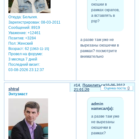
окошки в
рамках скрапов,
а вставлять в
Откуда:
Бельгия.
psp?
Зарегистрирован
: 08-03-2011
Сообщений:
8919
Уважение:
+12461
Позитив:
+3284
а разве там уже не
Пол:
Женский
вырезаны окошечки в
Возраст:
62
[1963-11-15]
рамках? посмотрите
Провел на форуме:
внимательно
3 месяца 7 дней
Последний визит:
03-08-2026 23:12:37
14
Поделиться
10-06-2012
0
shtral
21:01:20
Энтузиаст
admin
написал(а):
а разве там уже
не вырезаны
окошечки в
рамках?