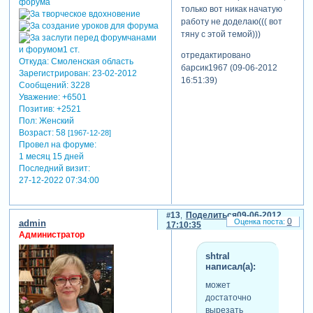
только вот никак начатую
работу не доделаю((( вот
тяну с этой темой)))
отредактировано
Откуда:
Смоленская область
барсик1967 (09-06-2012
Зарегистрирован
: 23-02-2012
16:51:39)
Сообщений:
3228
Уважение:
+6501
Позитив:
+2521
Пол:
Женский
Возраст:
58
[1967-12-28]
Провел на форуме:
1 месяц 15 дней
Последний визит:
27-12-2022 07:34:00
13
Поделиться
09-06-2012
0
admin
17:10:35
Администратор
shtral
написал(а):
может
достаточно
вырезать