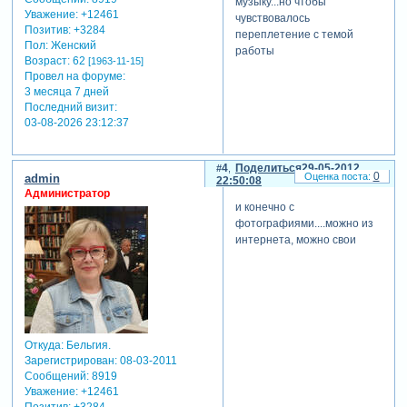
музыку...но чтобы
Уважение:
+12461
чувствовалось
Позитив:
+3284
переплетение с темой
Пол:
Женский
работы
Возраст:
62
[1963-11-15]
Провел на форуме:
3 месяца 7 дней
Последний визит:
03-08-2026 23:12:37
4
Поделиться
29-05-2012
0
admin
22:50:08
Администратор
и конечно с
фотографиями....можно из
интернета, можно свои
Откуда:
Бельгия.
Зарегистрирован
: 08-03-2011
Сообщений:
8919
Уважение:
+12461