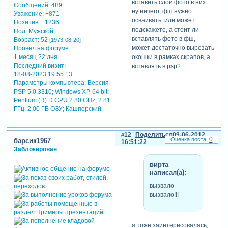
вставить слои фото в них.
Сообщений:
489
ну ничего, фш нужно
Уважение:
+871
осваивать. или может
Позитив:
+1236
подскажете, а стоит ли
Пол:
Мужской
вставлять фото в фш,
Возраст:
52
[1973-08-20]
может достаточно вырезать
Провел на форуме:
окошки в рамках скрапов, а
1 месяц 22 дня
Последний визит:
вставлять в psp?
18-08-2023 19:55:13
Параметры компьютера:
Версия
PSP 5.0.3310; Windows XP-64 bit;
Pentium (R) D CPU 2.80 GHz; 2.81
ГГц, 2,00 ГБ ОЗУ; Кашперский
12
Поделиться
09-06-2012
0
барсик1967
16:51:22
Заблокирован
вирта
написал(а):
вызвало-
вызвало!!!
я тоже заинтересовалась,