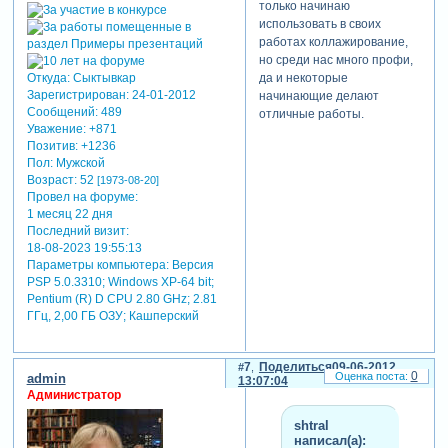
только начинаю
использовать в своих
работах коллажирование,
но среди нас много профи,
да и некоторые
Откуда:
Сыктывкар
Зарегистрирован
: 24-01-2012
начинающие делают
Сообщений:
489
отличные работы.
Уважение:
+871
Позитив:
+1236
Пол:
Мужской
Возраст:
52
[1973-08-20]
Провел на форуме:
1 месяц 22 дня
Последний визит:
18-08-2023 19:55:13
Параметры компьютера:
Версия
PSP 5.0.3310; Windows XP-64 bit;
Pentium (R) D CPU 2.80 GHz; 2.81
ГГц, 2,00 ГБ ОЗУ; Кашперский
7
Поделиться
09-06-2012
0
admin
13:07:04
Администратор
shtral
написал(а):