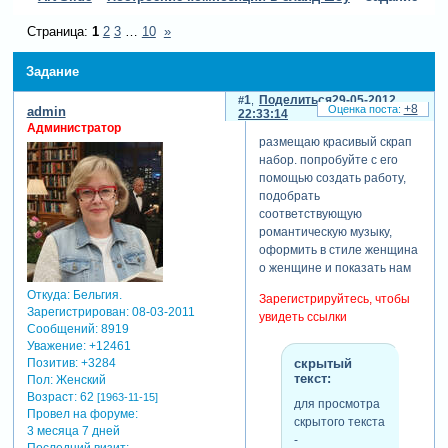
Страница:
1
2
3
…
10
»
Задание
1
Поделиться
29-05-2012
+8
admin
22:33:14
Администратор
размещаю красивый скрап
набор. попробуйте с его
помощью создать работу,
подобрать
соответствующую
романтическую музыку,
оформить в стиле женщина
о женщине и показать нам
Откуда:
Бельгия.
Зарегистрируйтесь, чтобы
Зарегистрирован
: 08-03-2011
увидеть ссылки
Сообщений:
8919
Уважение:
+12461
скрытый
Позитив:
+3284
текст:
Пол:
Женский
Возраст:
62
[1963-11-15]
для просмотра
Провел на форуме:
скрытого текста
3 месяца 7 дней
-
Последний визит: