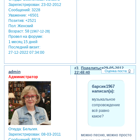
Зарегистрирован
: 23-02-2012
Сообщений:
3228
Уважение:
+6501
Позитив:
+2521
Пол:
Женский
Возраст:
58
[1967-12-28]
Провел на форуме:
1 месяц 15 дней
Последний визит:
27-12-2022 07:34:00
3
Поделиться
29-05-2012
0
admin
22:48:40
Администратор
барсик1967
написал(а):
музыкальное
сопровождение
всё равно
какое?
Откуда:
Бельгия.
Зарегистрирован
: 08-03-2011
можно песню, можно просто
Сообщений:
8919