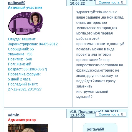
0
poltava60
10:06:22
Активный участник
здравствуйте!выполняю
ваше задание .на мой взгяд.
очень интересное
.использовала скрап,как
могла.это моя первая
работа в этой
Откуда:
Ташкент
программе.скажите,пожалуйста,
Зарегистрирован
: 04-05-2012
показать можно в виде
Сообщений:
65
Уважение:
+56
проекта или готовой
Позитив:
+540
презентации?и еще
Пол:
Женский
вопрос:песню поставила на
Возраст:
66
[1960-03-27]
французском,которого не
Провел на форуме:
знаю,вдруг по смыслу не
5 дней 2 часа
подойдет?может сразу
Последний визит:
заменить
27-12-2021 20:34:27
инструментальной
музыкой?
16
Поделиться
11-06-2012
0
admin
12:39:00
Администратор
poltava60