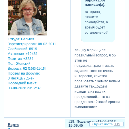
барсик1967
написал(а):
катерина,
скажите
пожалуйста, а
время будет
установлено?
Откуда:
Бельгия.
Зарегистрирован
: 08-03-2011
Сообщений:
8919
лен, ну в принципе
Уважение:
+12461
правильный вопрос, я об
Позитив:
+3284
этом не
Пол:
Женский
подумала....растягивать
Возраст:
62
[1963-11-15]
задание тоже не очень
Провел на форуме:
интересно, хочется
3 месяца 7 дней
поработать с чем-то новым.
Последний визит:
давайте так...будем
03-08-2026 23:12:37
исходить из ваших
предложений...что вы
предлагаете? какой срок на
выполнение?
19
Поделиться
11-06-2012
+19
Вирта
15:09:45