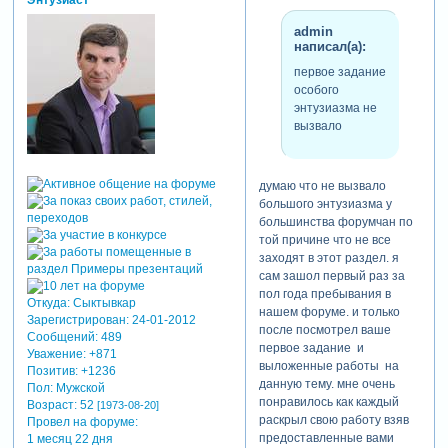
Энтузиаст
admin
написал(а):
первое задание
особого
энтузиазма не
вызвало
думаю что не вызвало
большого энтузиазма у
большинства форумчан по
той причине что не все
заходят в этот раздел. я
сам зашол первый раз за
пол года пребывания в
Откуда:
Сыктывкар
нашем форуме. и только
Зарегистрирован
: 24-01-2012
после посмотрел ваше
Сообщений:
489
первое задание и
Уважение:
+871
выложенные работы на
Позитив:
+1236
данную тему. мне очень
Пол:
Мужской
понравилось как каждый
Возраст:
52
[1973-08-20]
раскрыл свою работу взяв
Провел на форуме:
предоставленные вами
1 месяц 22 дня