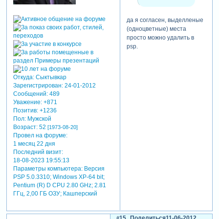
да я согласен, выделленые
(одноцветные) места
просто можно удалить в
psp.
Откуда:
Сыктывкар
Зарегистрирован
: 24-01-2012
Сообщений:
489
Уважение:
+871
Позитив:
+1236
Пол:
Мужской
Возраст:
52
[1973-08-20]
Провел на форуме:
1 месяц 22 дня
Последний визит:
18-08-2023 19:55:13
Параметры компьютера:
Версия
PSP 5.0.3310; Windows XP-64 bit;
Pentium (R) D CPU 2.80 GHz; 2.81
ГГц, 2,00 ГБ ОЗУ; Кашперский
15
Поделиться
11-06-2012