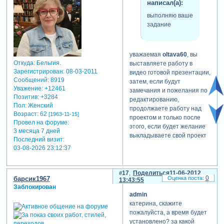
написал(а):
выполняю ваше
задание
уважаемая
oltava60
, вы
Откуда:
Бельгия.
выставляете работу в
Зарегистрирован
: 08-03-2011
видео готовой презентации,
Сообщений:
8919
затем, если будут
Уважение:
+12461
замечания и пожелания по
Позитив:
+3284
редактированию,
Пол:
Женский
продолжаете работу над
Возраст:
62
[1963-11-15]
проектом и только после
Провел на форуме:
этого, если будет желание
3 месяца 7 дней
выкладываете свой проект
Последний визит:
03-08-2026 23:12:37
17
Поделиться
11-06-2012
0
барсик1967
13:43:55
Заблокирован
admin
катерина, скажите
пожалуйста, а время будет
установлено? за какой