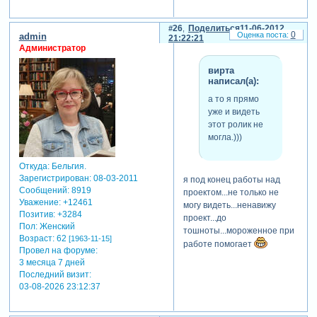
26
Поделиться
11-06-2012
0
admin
21:22:21
Администратор
вирта
написал(а):
а то я прямо
уже и видеть
этот ролик не
могла.)))
Откуда:
Бельгия.
Зарегистрирован
: 08-03-2011
я под конец работы над
Сообщений:
8919
проектом...не только не
Уважение:
+12461
могу видеть...ненавижу
Позитив:
+3284
проект...до
Пол:
Женский
тошноты...мороженное при
Возраст:
62
[1963-11-15]
работе помогает
Провел на форуме:
3 месяца 7 дней
Последний визит:
03-08-2026 23:12:37