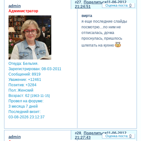
27
Поделиться
11-06-2012
0
admin
21:24:51
Администратор
вирта
я еще последние слайды
посмотрю....по ним не
отписалась, дочка
проснулась, пришлось
шлепать на кухню
Откуда:
Бельгия.
Зарегистрирован
: 08-03-2011
Сообщений:
8919
Уважение:
+12461
Позитив:
+3284
Пол:
Женский
Возраст:
62
[1963-11-15]
Провел на форуме:
3 месяца 7 дней
Последний визит:
03-08-2026 23:12:37
28
Поделиться
11-06-2012
0
admin
21:27:43