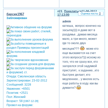
хотите оставить бабочек,
пустить движение слева на
23
Поделиться
11-06-2012
право и открыть окно с
0
барсик1967
17:13:00
помощью маски
Заблокирован
admin
Зарегистрируйтесь, чтобы
катюша, вопрос конечно на
увидеть ссылки
засыпку)))) я даже вот в
раздумье...думаю месяца
4. четвертый
мало, а три много, может
слайд...состарить
где то около двух
фон...фото можно добавить
тонкую белую рамочку-
месяцев???
може кто
контур...сделать чуть
еще выскажется на счет
меньше корсеты и
этого вопроса?))) исхожу из
поставить их на столики
того, что не сразу все, кто
загорелся этой задумкой
Зарегистрируйтесь, чтобы
приступят, к заданию...кто
увидеть ссылки
быстрее делает, кто
Откуда:
Смоленская область
медленнее... у многих есть
5. дрожание крылышек
Зарегистрирован
: 23-02-2012
еще работы в ходу. как вы
Сообщений:
3228
сделать более быстрое
думаете?
Уважение:
+6501
Зарегистрируйтесь, чтобы
Позитив:
+2521
увидеть ссылки
Пол:
Женский
Возраст:
58
[1967-12-28]
6. поменять расстановку
Провел на форуме:
элементов...лестницу выше