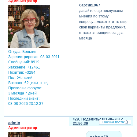
Администратор
барсик1967
давайте еще послушаем
мнения по этому
вопросу....может кто-то еще
свои варианты предложит.
я тоже в принципе за два
месяца
Откуда:
Бельгия.
Зарегистрирован
: 08-03-2011
Сообщений:
8919
Уважение:
+12461
Позитив:
+3284
Пол:
Женский
Возраст:
62
[1963-11-15]
Провел на форуме:
3 месяца 7 дней
Последний визит:
03-08-2026 23:12:37
29
Поделиться
11-06-2012
0
admin
21:56:39
Администратор