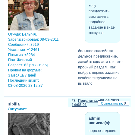
хочу
предложить
выставлять
подобное
задание в виде
конкурса.
Откуда:
Бельгия.
Зарегистрирован
: 08-03-2011
Сообщений:
8919
Уважение:
+12461
большое спасибо за
Позитив:
+3284
дельное предложение.
Пол:
Женский
давайте сделаем так...это
Возраст:
62
[1963-11-15]
пробный раздел....как
Провел на форуме:
пойдет. первое задание
3 месяца 7 дней
особого энтузиазма не
Последний визит:
вызвало
03-08-2026 23:12:37
8
Поделиться
09-06-2012
0
sibilla
14:08:01
Энтузиаст
admin
написал(а):
первое задание