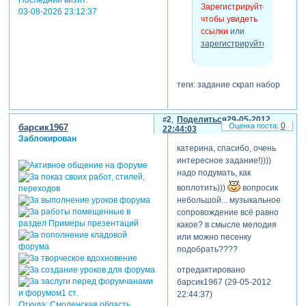
Зарегистрируйтесь,
03-08-2026 23:12:37
чтобы увидеть
ссылки
или
зарегистрируйтесь
.
теги: задание скрап набор
2
Поделиться
29-05-2012
0
барсик1967
22:44:03
Заблокирован
катерина, спасибо, очень
интересное задание!))))
надо подумать, как
воплотить)))
вопросик
небольшой... музыкальное
сопровождение всё равно
какое? в смысле мелодия
или можно песенку
подобрать????
отредактировано
барсик1967 (29-05-2012
22:44:37)
Откуда:
Смоленская область