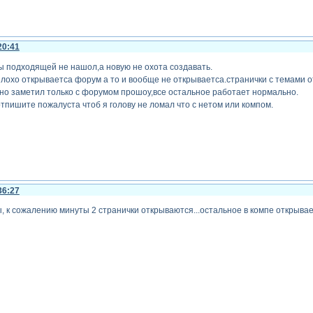
20:41
ы подходящей не нашол,а новую не охота создавать.
лохо открываетса форум а то и вообще не открываетса.странички с темами о
но заметил только с форумом прошоу,все остальное работает нормально.
пишите пожалуста чтоб я голову не ломал что с нетом или компом.
36:27
, к сожалению минуты 2 странички открываются...остальное в компе открывает