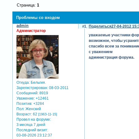
Страница:
1
Проблемы со входом
admin
1
Поделиться
27-04-2012 15:
Администратор
уважаемые участники фору
возможное, чтобы усранить
спасибо всем за понимание
с уважением
администрация форума.
Откуда:
Бельгия.
Зарегистрирован
: 08-03-2011
Сообщений:
8919
Уважение:
+12461
Позитив:
+3284
Пол:
Женский
Возраст:
62
[1963-11-15]
Провел на форуме:
3 месяца 7 дней
Последний визит:
03-08-2026 23:12:37