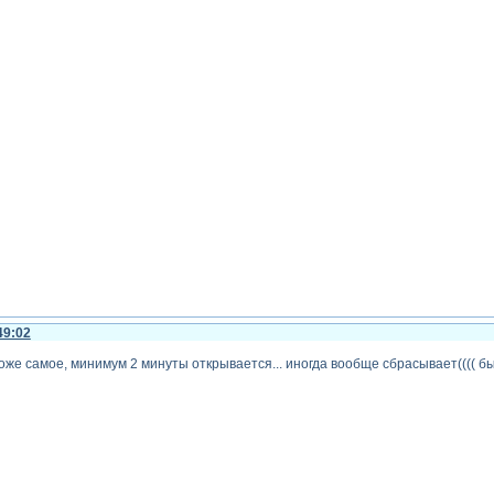
49:02
оже самое, минимум 2 минуты открывается... иногда вообще сбрасывает(((( б