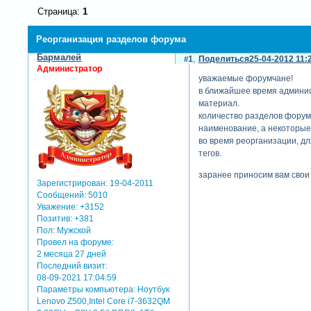
Страница:
1
Реорганизация разделов форума
Бармалей
1
Поделиться
25-04-2012 11:
Администратор
уважаемые форумчане!
в ближайшее время админис
материал.
количество разделов форум
наименование, а некоторые
во время реорганизации, дл
тегов.
заранее приносим вам свои
Зарегистрирован
: 19-04-2011
Сообщений:
5010
Уважение:
+3152
Позитив:
+381
Пол:
Мужской
Провел на форуме:
2 месяца 27 дней
Последний визит:
08-09-2021 17:04:59
Параметры компьютера:
Ноутбук
Lenovo Z500,Intel Core i7-3632QM