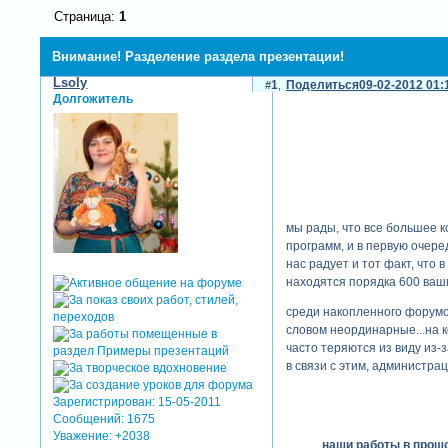
Страница:
1
Внимание! Разделение раздела презентации!
Lsoly
1
Поделиться
09-02-2012 01:
Долгожитель
мы рады, что все большее 
программ, и в первую очере
нас радует и тот факт, что
находятся порядка 600 ваши
среди накопленного форумо
словом неординарные...на к
часто теряются из виду из
в связи с этим, администр
Зарегистрирован
: 15-05-2011
Сообщений:
1675
Уважение:
+2038
наши работы в прош