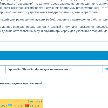
й
(раздел с "говорящим" названием - здесь размещаются неординарно выпол
, толчком к творческому росту и изучению программы proshowproducer). эт
 прошоу". перенос осуществляется модераторами и администраторами.
нтаций
(для размещения лучших работ). решение о размещении работы при
то данное разделение даст дополнительный стимул для повышения профессио
дольше оставаться на виду и служить примером для участников форума, де
инистрации.
Уроки ProShow Producer для начинающих
2
еление раздела презентации!