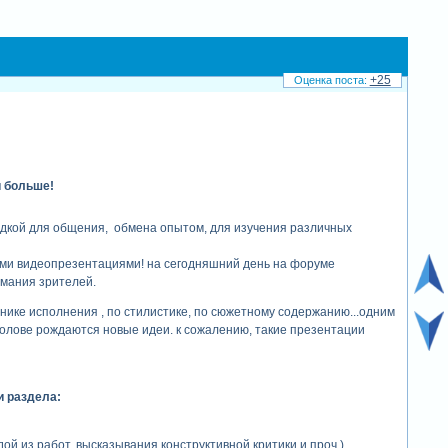
+25
и больше!
дкой для общения, обмена опытом, для изучения различных
оими видеопрезентациями! на сегодняшний день на форуме
имания зрителей.
ике исполнения , по стилистике, по сюжетному содержанию...одним
голове рождаются новые идеи. к сожалению, такие презентации
и раздела:
й из работ, высказывания конструктивной критики и проч.)