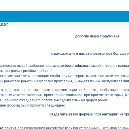
18:57
дорогие наши форумчане!
с каждым днем нас становится все больше 
количество людей выбирает форум
proshowproducer.ru
своей интернет площа
дь программы proshowproducer!
 в стремлении стать настоящим слайд шоу мастером, вы активно делитесь св
х работ!все работы безусловно прекрасны, и каждая из них заслуживает вн
м видеоматериала, встречаются презентации особенные , необычные по техн
оторых хочется заострить пристальное внимание, при просмотре которых, в 
-за большого ежедневного потока выкладываемых на форум работ.
ацией форума было принято следующее:
разделить ветку форума "презентации" на тр
оу
(служит для размещения абсолютно всех работ форумчан, отзывов по каждо