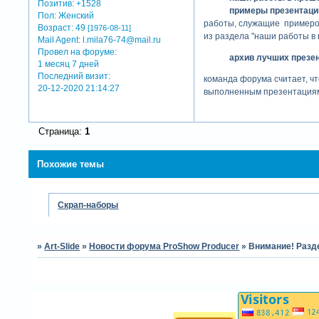
Позитив:
+1528
примеры презентаци
Пол:
Женский
работы, служащие примером
Возраст:
49
[1976-08-11]
из раздела "наши работы в
Mail Agent:
l.mila76-74@mail.ru
Провел на форуме:
архив лучших презе
1 месяц 7 дней
Последний визит:
команда форума считает, ч
20-12-2020 21:14:27
выполненным презентациям 
с уважением, команда адм
Страница:
1
теги: работа форума
Похожие темы
Скрап-наборы
»
Art-Slide
»
Новости форума ProShow Producer
»
Внимание! Разд