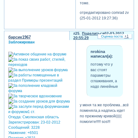
тоже.
отредактировано comrad zv
(25-01-2012 19:27:36)
25
Поделиться
02-03-2012
+1
барсик1967
20:55:29
Заблокирован
nrokina
написал(а):
потому что у
вас стоят
параметры
сглаживания, а
надо линейные
у меня та же проблема...всё
поменяла,а надпись идет
по прежнему кривой(((((
Откуда:
Смоленская область
помогите!!!!! sos!!!
Зарегистрирован
: 23-02-2012
Сообщений:
3228
Уважение:
+6501
Позитив:
+2521