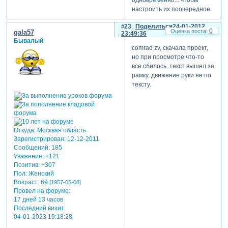
одновременно... чтобы
настроить их поочередное
появление, перейдите во
23
Поделиться
24-01-2012
вкладку надписи-движение.
0
gala57
23:49:36
и для каждой строки
Бывалый
надписи настройте время
comrad zv, скачала проект,
появления и длительность
но при просмотре что-то
появления.
все сбилось. текст вышел за
рамку, движение руки не по
1 строка:
тексту.
Зарегистрируйтесь, чтобы
увидеть ссылки
2 строка:
Зарегистрируйтесь, чтобы
Откуда:
Москвая область
увидеть ссылки
Зарегистрирован
: 12-12-2011
3 строка:
Сообщений:
185
Зарегистрируйтесь, чтобы
Уважение:
+121
Позитив:
+307
увидеть ссылки
Пол:
Женский
ну вот все... осталось
Возраст:
69
[1957-05-08]
настроить движение руки с
Провел на форуме:
ручкой. как это сделать
17 дней 13 часов
Последний визит:
nrocina рассказывает во 2-
04-01-2023 19:18:28
ой части урока.