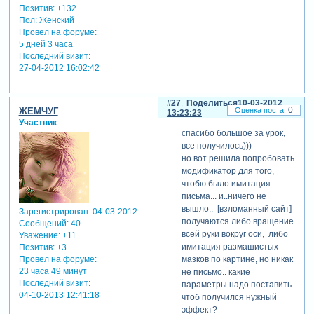
Позитив:
+132
Пол:
Женский
Провел на форуме:
5 дней 3 часа
Последний визит:
27-04-2012 16:02:42
27
Поделиться
10-03-2012
0
ЖЕМЧУГ
13:23:23
Участник
спасибо большое за урок,
все получилось)))
но вот решила попробовать
модификатор для того,
чтобю было имитация
письма... и..ничего не
вышло.. [взломанный сайт]
Зарегистрирован
: 04-03-2012
получаются либо вращение
Сообщений:
40
всей руки вокруг оси, либо
Уважение:
+11
имитация размашистых
Позитив:
+3
мазков по картине, но никак
Провел на форуме:
23 часа 49 минут
не письмо.. какие
Последний визит:
параметры надо поставить
04-10-2013 12:41:18
чтоб получился нужный
эффект?