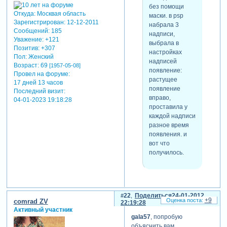
без помощи
Откуда:
Москвая область
маски. в psp
Зарегистрирован
: 12-12-2011
набрала 3
Сообщений:
185
надписи,
Уважение:
+121
выбрала в
Позитив:
+307
настройках
Пол:
Женский
надписей
Возраст:
69
[1957-05-08]
появление:
Провел на форуме:
растущее
17 дней 13 часов
появление
Последний визит:
вправо,
04-01-2023 19:18:28
проставила у
каждой надписи
разное время
появления. и
вот что
получилось.
а можно поподробнее о
таком способе написания
22
Поделиться
24-01-2012
+9
comrad ZV
текста. очень хочу
22:19:28
Активный участник
научиться, но фотошопа
gala57
, попробую
нет и поэтому очень прошу,
объяснить вам