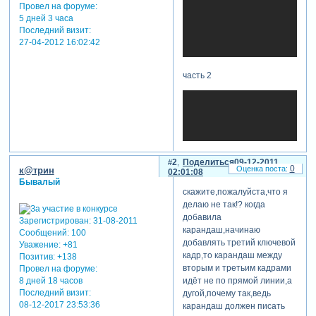
Провел на форуме:
5 дней 3 часа
Последний визит:
27-04-2012 16:02:42
часть 2
2
Поделиться
09-12-2011
0
к@трин
02:01:08
Бывалый
скажите,пожалуйста,что я
делаю не так!? когда
добавила
Зарегистрирован
: 31-08-2011
карандаш,начинаю
Сообщений:
100
добавлять третий ключевой
Уважение:
+81
кадр,то карандаш между
Позитив:
+138
вторым и третьим кадрами
Провел на форуме:
идёт не по прямой линии,а
8 дней 18 часов
Последний визит:
дугой,почему так,ведь
08-12-2017 23:53:36
карандаш должен писать