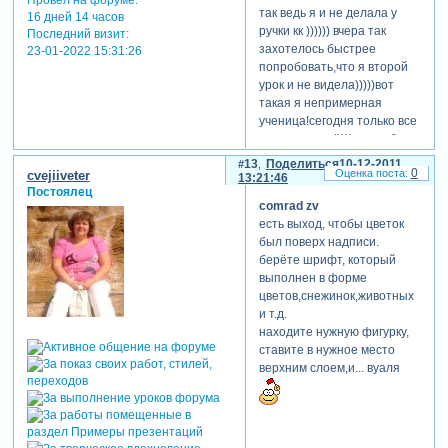
Провел на форуме:
так ведь я и не делала у
16 дней 14 часов
ручки кк )))))) вчера так
Последний визит:
захотелось быстрее
23-01-2022 15:31:26
попробовать,что я второй
урок и не видела)))))вот
такая я непримерная
ученица!сегодня только все
рассмотрела!)))) спасибо
вам за такие уроки! никогда
13
Поделиться
10-12-2011
0
cvejiiveter
бы не подумала, что я
13:21:46
Постоялец
этому научусь.когда видела
comrad zv
в роликах такие приемы -
есть выход, чтобы цветок
мне казалось, что они
был поверх надписи.
сделаны в другой
берёте шрифт, который
программе.
выполнен в форме
цветов,снежинок,животных
и т.д.
находите нужную фигурку,
ставите в нужное место
верхним слоем,и... вуаля