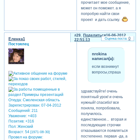
прочитает мое сообщение,
может он поможет. а я
попробую найти свои
проект и дать ссылку.
29
Поделиться
16-06-2012
0
Еленка1
22:51:13
Постоялец
nrokina
написал(а):
если возникнут
вопросы,спрашивайте.
здравствуйте! очень
понятный урок! и очень
Откуда:
Смоленская область
нужный! спасибо! все
Зарегистрирован
: 07-04-2012
поняла, попробовала,
Сообщений:
211
получилось.
Уважение:
+403
единственное... вторая и
Позитив:
+316
последующие строчки
Пол:
Женский
отказываются появляться
Возраст:
54
[1971-08-30]
постепенно. первая -да, а
Провел на форуме: