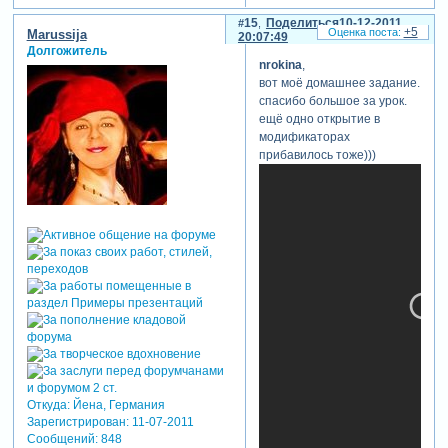
15
Поделиться
10-12-2011
+5
Marussija
20:07:49
Долгожитель
nrokina
,
вот моё домашнее задание.
спасибо большое за урок.
ещё одно открытие в
модификаторах
прибавилось тоже)))
Откуда:
Йена, Германия
Зарегистрирован
: 11-07-2011
Сообщений:
848