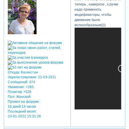
теперь , наверное , к ручке
надо применить
модификаторы, чтобы
движение было
волнообразным))))
Откуда:
Казахстан
Зарегистрирован
: 21-03-2011
Сообщений:
374
Уважение:
+283
Позитив:
+526
Пол:
Женский
Провел на форуме:
16 дней 14 часов
Последний визит:
23-01-2022 15:31:26