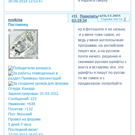
а надпись сверху.
30-09-2018 13:53:47
11
Поделиться
10-12-2011
0
nrokina
03:19:34
Постоялец
ну в фотошопе я не сильна.
и у меня тоже самое, но
ведь у меня англоязычная
программа. на английском
пишет все, а на русском
почти ничего. решение-я
скачиваю русские шрифты с
инета и вставляю. все. эти
шрифты и пишут по русски.
то же самое и с
продюсером. попробуйте
Откуда:
Канада
Зарегистрирован
: 31-03-2011
Сообщений:
222
Уважение:
+636
Позитив:
+132
Пол:
Женский
Провел на форуме:
5 дней 3 часа
Последний визит:
27-04-2012 16:02:42