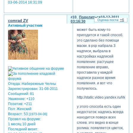
03-06-2014 16:31:09
10
Поделиться
10-12-2011
+6
comrad ZV
03:16:30
Активный участник
может быть кому-то
пригодится и такой способ.
это сделано без помощи
маски. в psp набрала 3
надписи, выбрала в
настройках надписей
появление: растущее
появление вправо,
проставила у каждой
надписи разное время
появления. и вот что
Откуда:
Набережные Челны
получилось.
Зарегистрирован
: 31-08-2011
Сообщений:
81
http://static.video.yandex.ru/lite/
Уважение:
+110
Позитив:
+211
у этого способа есть один
Пол:
Женский
недостаток: надпись всегда
Возраст:
53
[1973-04-06]
находится поверх всех
Провел на форуме:
слоев. это видно в конце
1 месяц 10 дней
ролика: появляется цветок,
Последний визит: