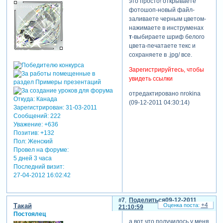
это просто! открываете
фотошоп-новый файл-
заливаете черным цветом-
нажимаете в инструменах
т
-выбираете шриф белого
цвета-печатаете текс и
сохраняете в .jpg/ все.
Зарегистрируйтесь, чтобы
увидеть ссылки
отредактировано nrokina
Откуда:
Канада
(09-12-2011 04:30:14)
Зарегистрирован
: 31-03-2011
Сообщений:
222
Уважение:
+636
Позитив:
+132
Пол:
Женский
Провел на форуме:
5 дней 3 часа
Последний визит:
27-04-2012 16:02:42
7
Поделиться
09-12-2011
+4
Такай
21:10:59
Постоялец
а вот что получилось у меня