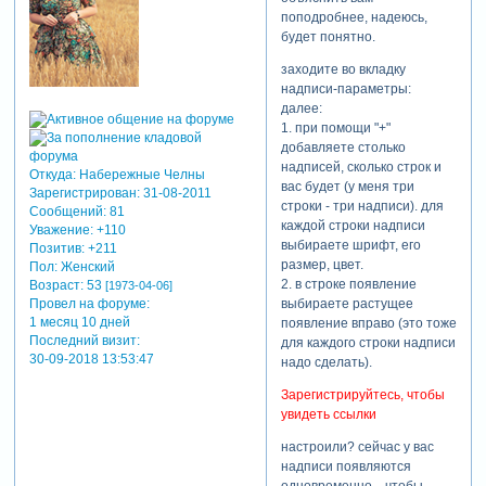
объясните поподробнее как
поподробнее, надеюсь,
и что...пожалуйста.
будет понятно.
заходите во вкладку
надписи-параметры:
далее:
1. при помощи "+"
добавляете столько
надписей, сколько строк и
Откуда:
Набережные Челны
вас будет (у меня три
Зарегистрирован
: 31-08-2011
строки - три надписи). для
Сообщений:
81
каждой строки надписи
Уважение:
+110
выбираете шрифт, его
Позитив:
+211
размер, цвет.
Пол:
Женский
2. в строке появление
Возраст:
53
[1973-04-06]
выбираете растущее
Провел на форуме:
1 месяц 10 дней
появление вправо (это тоже
Последний визит:
для каждого строки надписи
30-09-2018 13:53:47
надо сделать).
Зарегистрируйтесь, чтобы
увидеть ссылки
настроили? сейчас у вас
надписи появляются