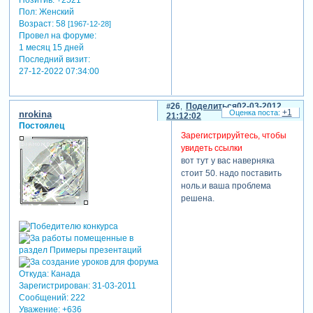
Пол:
Женский
Возраст:
58
[1967-12-28]
Провел на форуме:
1 месяц 15 дней
Последний визит:
27-12-2022 07:34:00
26
Поделиться
02-03-2012
+1
nrokina
21:12:02
Постоялец
Зарегистрируйтесь, чтобы
увидеть ссылки
вот тут у вас наверняка
стоит 50. надо поставить
ноль.и ваша проблема
решена.
Откуда:
Канада
Зарегистрирован
: 31-03-2011
Сообщений:
222
Уважение:
+636