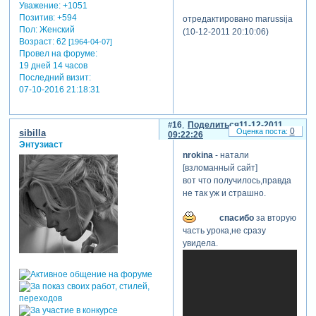
Уважение:
+1051
Позитив:
+594
отредактировано marussija
Пол:
Женский
(10-12-2011 20:10:06)
Возраст:
62
[1964-04-07]
Провел на форуме:
19 дней 14 часов
Последний визит:
07-10-2016 21:18:31
16
Поделиться
11-12-2011
0
sibilla
09:22:26
Энтузиаст
nrokina
- натали
[взломанный сайт]
вот что получилось,правда
не так уж и страшно.
спасибо
за вторую
часть урока,не сразу
увидела.