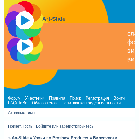
Art-Slide
Форум
Участники
Правила
Поиск
Регистрация
Войти
FAQ/ЧаВо
Облако тегов
Политика конфиденциальности
Активные темы
Привет, Гость!
Войдите
или
зарегистрируйтесь
.
»
Art-Slide
»
Уроки по Proshow Producer
»
Видеоуроки