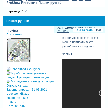
ProShow Producer
»
Пишем ручкой
Страница:
1
2
»
Пишем ручкой
1
Поделиться
08-12-2011
+100
nrokina
21:08:36
Постоялец
в этом уроке показано как
можно написать текст
ручкой или карандашом.
часть 1
Откуда:
Канада
Зарегистрирован
: 31-03-2011
Сообщений:
222
Уважение:
+636
Позитив:
+132
Пол:
Женский