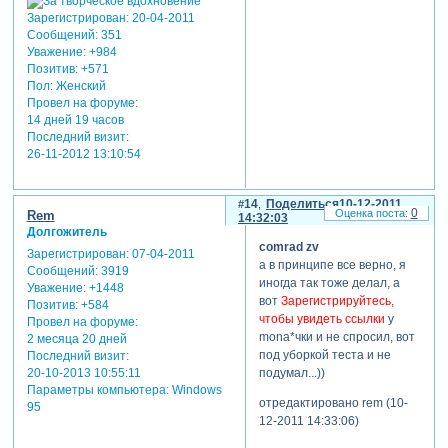
Зарегистрирован
: 20-04-2011
Сообщений:
351
Уважение:
+984
Позитив:
+571
Пол:
Женский
Провел на форуме:
14 дней 19 часов
Последний визит:
26-11-2012 13:10:54
14
Поделиться
10-12-2011
0
Rem
14:32:03
Долгожитель
comrad zv
Зарегистрирован
: 07-04-2011
а в принципе все верно, я
Сообщений:
3919
иногда так тоже делал, а
Уважение:
+1448
вот
Зарегистрируйтесь,
Позитив:
+584
чтобы увидеть ссылки
у
Провел на форуме:
mona*чки и не спросил, вот
2 месяца 20 дней
под уборкой теста и не
Последний визит:
подумал...))
20-10-2013 10:55:11
Параметры компьютера:
Windows
отредактировано rem (10-
95
12-2011 14:33:06)