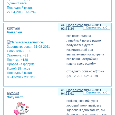
5 дней 3 часа
Последний визит:
27-04-2012 16:02:42
4
Поделиться
09-12-2011
0
к@трин
02:31:34
Бывалый
всё поменяла на
линейный,но всё равно
получается дуга!?
Зарегистрирован
: 31-08-2011
извините,ещё раз
Сообщений:
100
внимательно посмотрела
Уважение:
+81
все ваши настройки,и
Позитив:
+138
нашла свою ошибку.
Провел на форуме:
8 дней 18 часов
отредактировано к@трин
Последний визит:
(09-12-2011 02:34:19)
08-12-2017 23:53:36
5
Поделиться
09-12-2011
0
alyonka
04:21:01
Энтузиаст
nrokina, спасибо урок
хороший,понятный, всё
здорово!!! одно только, вы
бы не могли подсказать как