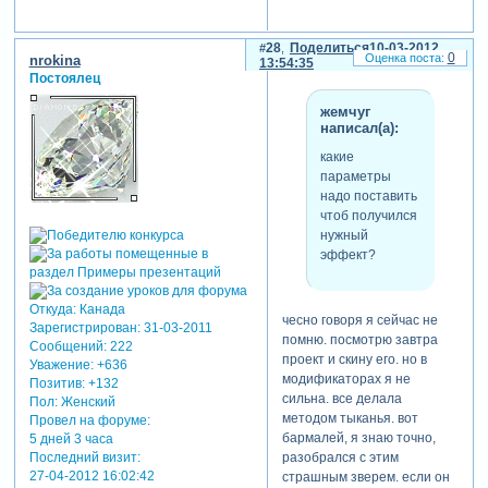
28
Поделиться
10-03-2012
0
nrokina
13:54:35
Постоялец
жемчуг
написал(а):
какие
параметры
надо поставить
чтоб получился
нужный
эффект?
Откуда:
Канада
чесно говоря я сейчас не
Зарегистрирован
: 31-03-2011
помню. посмотрю завтра
Сообщений:
222
проект и скину его. но в
Уважение:
+636
модификаторах я не
Позитив:
+132
сильна. все делала
Пол:
Женский
методом тыканья. вот
Провел на форуме:
бармалей, я знаю точно,
5 дней 3 часа
Последний визит:
разобрался с этим
27-04-2012 16:02:42
страшным зверем. если он