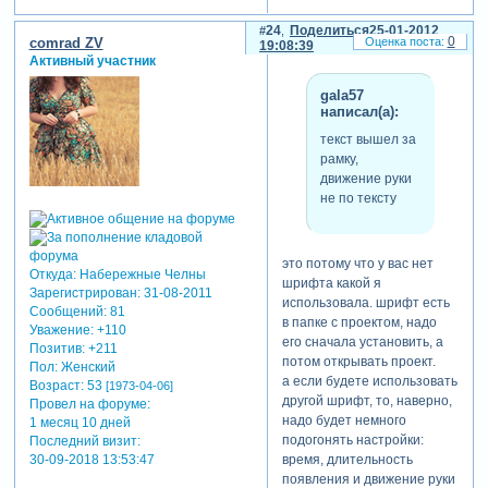
на всякий случай
выкладываю и проект этого
24
Поделиться
25-01-2012
0
comrad ZV
19:08:39
ролика
Зарегистрируйтесь,
Активный участник
чтобы увидеть ссылки
gala57
отредактировано comrad zv
написал(а):
(02-11-2013 00:41:23)
текст вышел за
рамку,
движение руки
не по тексту
это потому что у вас нет
Откуда:
Набережные Челны
шрифта какой я
Зарегистрирован
: 31-08-2011
использовала. шрифт есть
Сообщений:
81
в папке с проектом, надо
Уважение:
+110
его сначала установить, а
Позитив:
+211
потом открывать проект.
Пол:
Женский
а если будете использовать
Возраст:
53
[1973-04-06]
другой шрифт, то, наверно,
Провел на форуме:
надо будет немного
1 месяц 10 дней
подогонять настройки:
Последний визит:
30-09-2018 13:53:47
время, длительность
появления и движение руки