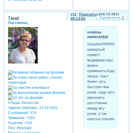
12
Поделиться
10-12-2011
0
Такай
08:14:02
Постоялец
nrokina
написал(а):
спасибо!!!!!!!!!!!!!!!!!!!!!!!!!
шикарный
привет!
модификаторы
можно
применить,будет
лучше. текст
бежит чуть
быстрее чем
ручка. надо чуть
увеличить
Откуда:
Казахстан
расстояние
Зарегистрирован
: 21-03-2011
между кк у
Сообщений:
374
ручки. а так
Уважение:
+283
классно.спасибо!
Позитив:
+526
Пол:
Женский