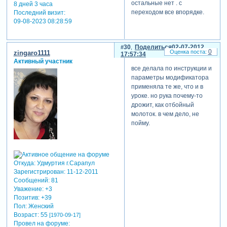
остальные нет . с
8 дней 3 часа
переходом все впорядке.
Последний визит:
09-08-2023 08:28:59
30
Поделиться
02-07-2012
0
zingaro1111
17:57:34
Активный участник
все делала по инструкции и
параметры модификатора
применяла те же, что и в
уроке. но рука почему-то
дрожит, как отбойный
молоток. в чем дело, не
пойму.
Откуда:
Удмуртия г.Сарапул
Зарегистрирован
: 11-12-2011
Сообщений:
81
Уважение:
+3
Позитив:
+39
Пол:
Женский
Возраст:
55
[1970-09-17]
Провел на форуме: