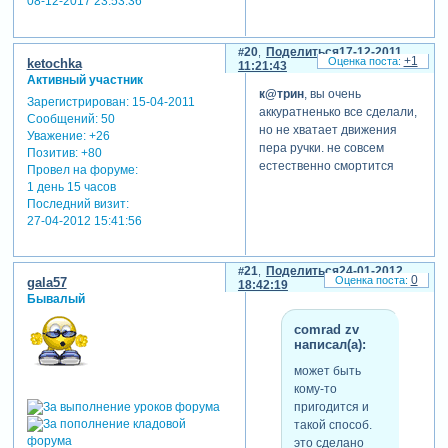
08-12-2017 23:53:36
20
Поделиться
17-12-2011
+1
ketochka
11:21:43
Активный участник
к@трин
, вы очень
Зарегистрирован
: 15-04-2011
аккуратненько все сделали,
Сообщений:
50
но не хватает движения
Уважение:
+26
пера ручки. не совсем
Позитив:
+80
естественно смортится
Провел на форуме:
1 день 15 часов
Последний визит:
27-04-2012 15:41:56
21
Поделиться
24-01-2012
0
gala57
18:42:19
Бывалый
comrad zv
написал(а):
может быть
кому-то
пригодится и
такой способ.
это сделано