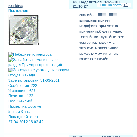
8
Поделиться
09-12-2011
+1
nrokina
21:16:27
Постоялец
спасибо!!!!!!!!!!!!!!!!!!!!!!!!!
шикарный привет!
модификаторы можно
применить,будет лучше.
текст бежит чуть быстрее
чем ручка. надо чуть
увеличить расстояние
между кк у ручки. а так
классно.спасибо!
Откуда:
Канада
Зарегистрирован
: 31-03-2011
Сообщений:
222
Уважение:
+636
Позитив:
+132
Пол:
Женский
Провел на форуме:
5 дней 3 часа
Последний визит:
27-04-2012 16:02:42