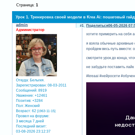
Страница:
1
Урок 1. Тренировка своей модели в Krea Ai: пошаговый гай
admin
1
Поделиться
06-05-2026 07:
Администратор
хотите примерить на себя а
я взяла обычные архивные с
пройдем весь путь вместе: 
смотрите урок до конца, что
не забудьте поставить лайк
#kreaai #нейросети #обуче
Откуда:
Бельгия.
Зарегистрирован
: 08-03-2011
Сообщений:
8919
Уважение:
+12461
Позитив:
+3284
Пол:
Женский
Возраст:
62
[1963-11-15]
Провел на форуме:
3 месяца 7 дней
Последний визит:
03-08-2026 23:12:37