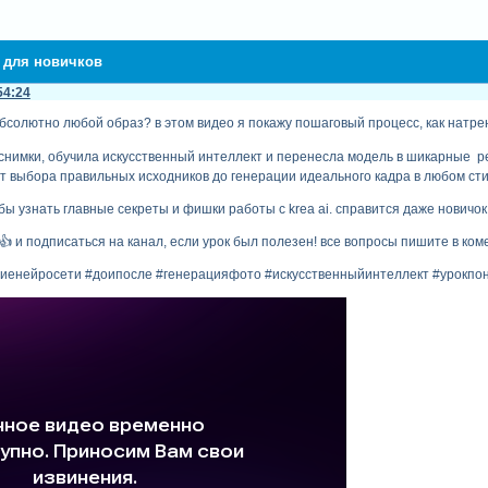
д для новичков
54:24
бсолютно любой образ? в этом видео я покажу пошаговый процесс, как натре
нимки, обучила искусственный интеллект и перенесла модель в шикарные реф
от выбора правильных исходников до генерации идеального кадра в любом сти
бы узнать главные секреты и фишки работы с krea ai. справится даже новичок!
 👍 и подписаться на канал, если урок был полезен! все вопросы пишите в ком
ниенейросети #доипосле #генерацияфото #искусственныйинтеллект #урокпоне