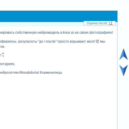
+1
нировать собственную нейромодель в krea ai на своих фотографиях!
еренсы. результаты "до / после" просто взрывают мозг! 🤯 мы
ле.
 👇
ентариях.
йросетям #kreatutorial #заменалица