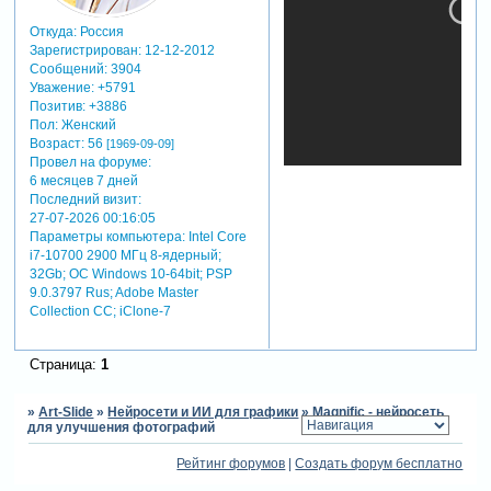
- увеличения фото для
печати: теперь вы можете
Откуда:
Россия
печатать фотографии
Зарегистрирован
: 12-12-2012
любого размера без потери
Сообщений:
3904
качества.
Уважение:
+5791
- редактирования
Позитив:
+3886
Пол:
Женский
фотографий для
Возраст:
56
[1969-09-09]
социальных сетей: ваши
Провел на форуме:
фото в instagram будут
6 месяцев 7 дней
выглядеть безупречно.
Последний визит:
- создание контента:
27-07-2026 00:16:05
magnific поможет вам
Параметры компьютера:
Intel Core
создавать уникальные
i7-10700 2900 МГц 8-ядерный;
изображения для вашего
32Gb; ОС Windows 10-64bit; PSP
сайта, блога или
9.0.3797 Rus; Adobe Master
портфолио.
Collection СС; iClone-7
magnific – это простой и
удобный инструмент.
Страница:
1
вам не нужно обладать
специальными навыками,
»
Art-Slide
»
Нейросети и ИИ для графики
»
Magnific - нейросеть
чтобы улучшить свои
для улучшения фотографий
фотографии. просто
загрузите изображение,
Рейтинг форумов
|
Создать форум бесплатно
выберите желаемое