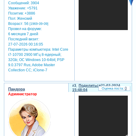
– это:
Сообщений:
3904
Уважение:
+5791
- высокое разрешение:
Позитив:
+3886
ваши фотографии будут
Пол:
Женский
выглядеть так, будто их
Возраст:
56
[1969-09-09]
сняли на
Провел на форуме:
профессиональную камеру.
6 месяцев 7 дней
- проработанные детали:
Последний визит:
даже самые мелкие
27-07-2026 00:16:05
элементы будут четкими и
Параметры компьютера:
Intel Core
различимыми.
i7-10700 2900 МГц 8-ядерный;
- реалистичность: magnific
32Gb; ОС Windows 10-64bit; PSP
не просто увеличивает
9.0.3797 Rus; Adobe Master
пиксели, а создает новые,
Collection СС; iClone-7
делая изображения
максимально
реалистичными.
3
Поделиться
21-02-2024
0
Пандора
15:48:04
magnific – это
Администратор
универсальный
инструмент
, который
подходит для:
- улучшения старых
фотографий: подарите
новую жизнь вашим
семейным реликвиям.