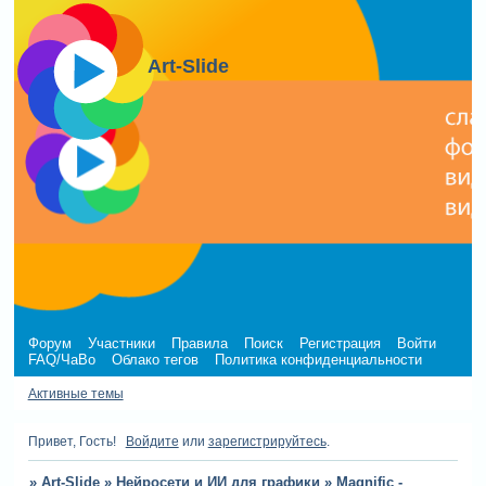
Art-Slide
Форум
Участники
Правила
Поиск
Регистрация
Войти
FAQ/ЧаВо
Облако тегов
Политика конфиденциальности
Активные темы
Привет, Гость!
Войдите
или
зарегистрируйтесь
.
»
Art-Slide
»
Нейросети и ИИ для графики
»
Magnific -