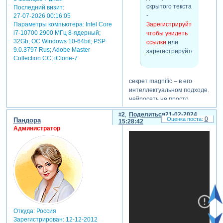
скрытого текста
Последний визит:
-
27-07-2026 00:16:05
Параметры компьютера:
Intel Core
Зарегистрируйтесь,
i7-10700 2900 МГц 8-ядерный;
чтобы увидеть
32Gb; ОС Windows 10-64bit; PSP
ссылки
или
9.0.3797 Rus; Adobe Master
зарегистрируйтесь
.
Collection СС; iClone-7
секрет magnific – в его
интеллектуальном подходе.
нейросеть не просто
увеличивает пиксели, а
2
Поделиться
21-02-2024
анализирует изображение,
0
Пандора
15:28:42
распознавая объекты и
Администратор
текстуры.
возьмем, к примеру, волосы.
на исходном снимке они
могут быть смазаны или
неразличимы. magnific же
дорисует недостающие
элементы, делая волосы
четкими и реалистичными.
Откуда:
Россия
результат работы magnific
Зарегистрирован
: 12-12-2012