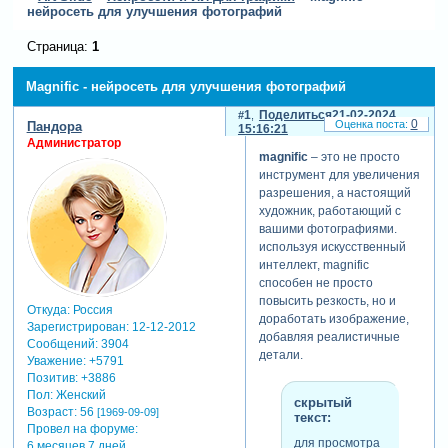
нейросеть для улучшения фотографий
Страница:
1
Magnific - нейросеть для улучшения фотографий
1
Поделиться
21-02-2024
0
Пандора
15:16:21
Администратор
magnific
– это не просто
инструмент для увеличения
разрешения, а настоящий
художник, работающий с
вашими фотографиями.
используя искусственный
интеллект, magnific
способен не просто
повысить резкость, но и
Откуда:
Россия
доработать изображение,
Зарегистрирован
: 12-12-2012
добавляя реалистичные
Сообщений:
3904
детали.
Уважение:
+5791
Позитив:
+3886
Пол:
Женский
скрытый
Возраст:
56
[1969-09-09]
текст:
Провел на форуме:
для просмотра
6 месяцев 7 дней