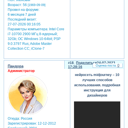
Возраст:
56
[1969-09-09]
Провел на форуме:
6 месяцев 7 дней
Последний визит:
27-07-2026 00:16:05
Параметры компьютера:
Intel Core
i7-10700 2900 МГц 8-ядерный;
32Gb; ОС Windows 10-64bit; PSP
9.0.3797 Rus; Adobe Master
Collection СС; iClone-7
18
Поделиться
24-07-2023
0
Пандора
17:28:16
Администратор
нейросеть midjourney – 10
лучших способов
использования. подробная
инструкция для
дизайнеров
Откуда:
Россия
Зарегистрирован
: 12-12-2012