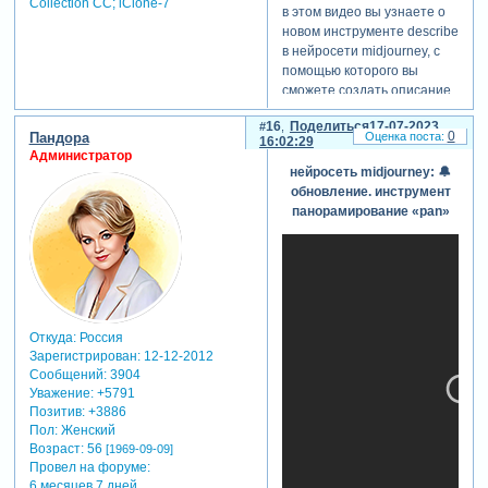
Collection СС; iClone-7
в этом видео вы узнаете о
новом инструменте desсribe
в нейросети midjourney, с
помощью которого вы
сможете создать описание
для текстового запроса
16
Поделиться
17-07-2023
promt по любому референсу
0
Пандора
16:02:29
(это может быть картинка,
Администратор
дизайн, арт, рисунок).
нейросеть midjourney: 🔔
вкратце, теперь вы можете
обновление. инструмент
скопировать чужую идею и
панорамирование «pan»
за секунды повторить
дизайн, арт или рисунок.
Откуда:
Россия
Зарегистрирован
: 12-12-2012
Сообщений:
3904
Уважение:
+5791
Позитив:
+3886
Пол:
Женский
Возраст:
56
[1969-09-09]
Провел на форуме:
6 месяцев 7 дней