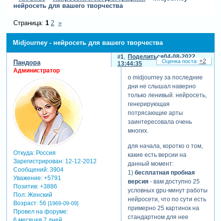
нейросеть для вашего творчества
Страница:
1
2
»
Midjourney - нейросеть для вашего творчества
1
Поделиться
04-08-2022
+2
Пандора
13:44:35
Администратор
о midjourney за последние
дни не слышал наверно
только ленивый. нейросеть,
генерирующая
потрясающие арты
заинтересовала очень
многих.
для начала, коротко о том,
Откуда:
Россия
какие есть версии на
Зарегистрирован
: 12-12-2012
данный момент:
Сообщений:
3904
1)
бесплатная пробная
Уважение:
+5791
версия
- вам доступно 25
Позитив:
+3886
условных gpu-минут работы
Пол:
Женский
нейросети, что по сути есть
Возраст:
56
[1969-09-09]
примерно 25 картинок на
Провел на форуме:
стандартном для нее
6 месяцев 7 дней