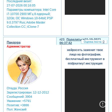
монтировать
Последний визит:
27-07-2026 00:16:05
видео в
inshot
Параметры компьютера:
Intel Core
06:20 — говорю,
i7-10700 2900 МГц 8-ядерный;
что видео надо
32Gb; ОС Windows 10-64bit; PSP
отразить и
9.0.3797 Rus; Adobe Master
увеличить
Collection СС; iClone-7
скорость
06:50 — нюанс
в работе с
23
Поделиться
31-10-2023
zoom out
в
0
Пандора
06:37:42
midjourney
из-
Администратор
нейросеть заменит твое
за чего
лицо на фотографии.
происходят
бесплатный инструмент в
скачки в видео
midjourney! инструкция
Откуда:
Россия
Зарегистрирован
: 12-12-2012
Сообщений:
3904
Уважение:
+5791
Позитив:
+3886
Пол:
Женский