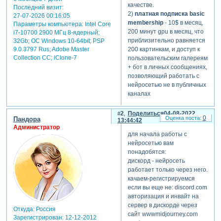
качестве.
Последний визит:
2)
платная подписка basic
27-07-2026 00:16:05
membership
- 10$ в месяц,
Параметры компьютера:
Intel Core
200 минут gpu в месяц, что
i7-10700 2900 МГц 8-ядерный;
приблизительно равняется
32Gb; ОС Windows 10-64bit; PSP
200 картинкам, и доступ к
9.0.3797 Rus; Adobe Master
Collection СС; iClone-7
пользовательским галереям
+ бот в личных сообщениях,
позволяющий работать с
нейросетью не в публичных
каналах
3)
платная подписка
standard membership
- 30$
2
Поделиться
04-08-2022
0
Пандора
в месяц, неограниченное
13:44:42
Администратор
личное использование, что
для начала работы с
по факту равно примерно
нейросетью вам
15 gpu-часам, после
понадобятся:
использования которых вам
дискорд - нейросеть
включат slow-мод, но не
работает только через него.
отберут возможность
качаем-регистрируемся
делать картинки. + тот же
если вы еще не: discord.com
доступ к галереям и бот в
авторизация и инвайт на
личных сообщениях
сервер в дискорде через
дискорда.
Откуда:
Россия
сайт wwwmidjourney.com
Зарегистрирован
: 12-12-2012
4)
коммерческая платная