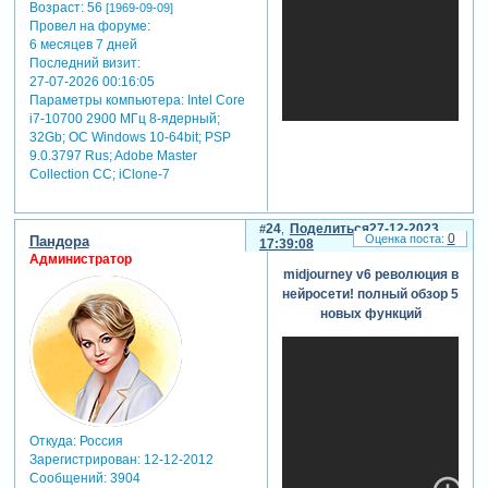
Возраст:
56
[1969-09-09]
Провел на форуме:
6 месяцев 7 дней
Последний визит:
27-07-2026 00:16:05
Параметры компьютера:
Intel Core
i7-10700 2900 МГц 8-ядерный;
32Gb; ОС Windows 10-64bit; PSP
9.0.3797 Rus; Adobe Master
Collection СС; iClone-7
24
Поделиться
27-12-2023
0
Пандора
17:39:08
Администратор
midjourney v6 революция в
нейросети! полный обзор 5
новых функций
Откуда:
Россия
Зарегистрирован
: 12-12-2012
Сообщений:
3904