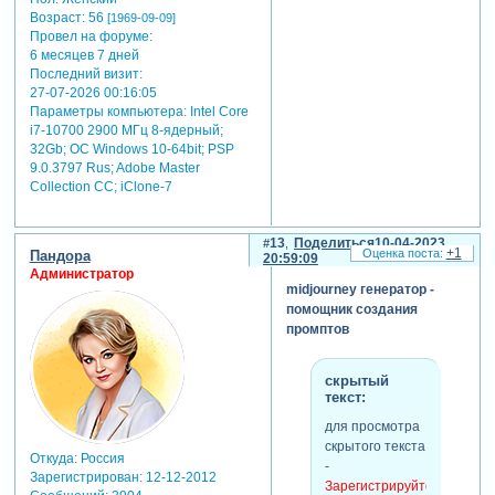
Возраст:
56
[1969-09-09]
Провел на форуме:
6 месяцев 7 дней
Последний визит:
27-07-2026 00:16:05
Параметры компьютера:
Intel Core
i7-10700 2900 МГц 8-ядерный;
32Gb; ОС Windows 10-64bit; PSP
9.0.3797 Rus; Adobe Master
Collection СС; iClone-7
13
Поделиться
10-04-2023
+1
Пандора
20:59:09
Администратор
midjourney генератор -
помощник создания
промптов
скрытый
текст:
для просмотра
скрытого текста
Откуда:
Россия
-
Зарегистрирован
: 12-12-2012
Зарегистрируйтесь,