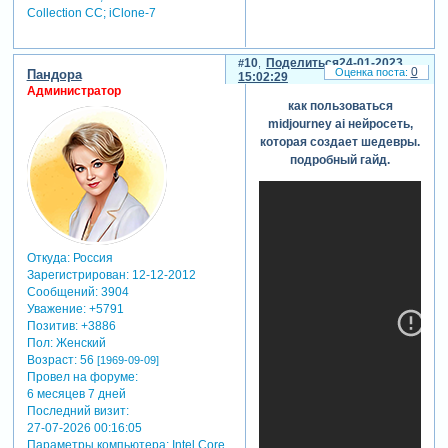
Collection СС; iClone-7
10
Поделиться
24-01-2023
0
Пандора
15:02:29
Администратор
как пользоваться
midjourney ai нейросеть,
которая создает шедевры.
подробный гайд.
Откуда:
Россия
Зарегистрирован
: 12-12-2012
Сообщений:
3904
Уважение:
+5791
Позитив:
+3886
Пол:
Женский
Возраст:
56
[1969-09-09]
Провел на форуме:
6 месяцев 7 дней
Последний визит:
27-07-2026 00:16:05
Параметры компьютера:
Intel Core