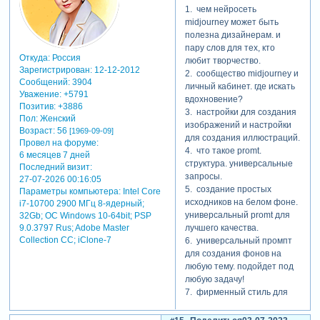
— смешивания (blend),
1. чем нейросеть
ориентация (ar), веса,
midjourney может быть
зерно (seed), исключения и
полезна дизайнерам. и
др.
пару слов для тех, кто
Откуда:
Россия
любит творчество.
Зарегистрирован
: 12-12-2012
2. сообщество midjourney и
Сообщений:
3904
личный кабинет. где искать
Уважение:
+5791
вдохновение?
Позитив:
+3886
3. настройки для создания
Пол:
Женский
изображений и настройки
Возраст:
56
[1969-09-09]
для создания иллюстраций.
Провел на форуме:
4. что такое promt.
6 месяцев 7 дней
структура. универсальные
Последний визит:
запросы.
27-07-2026 00:16:05
5. создание простых
Параметры компьютера:
Intel Core
исходников на белом фоне.
i7-10700 2900 МГц 8-ядерный;
универсальный promt для
32Gb; ОС Windows 10-64bit; PSP
лучшего качества.
9.0.3797 Rus; Adobe Master
Collection СС; iClone-7
6. универсальный промпт
для создания фонов на
любую тему. подойдет под
любую задачу!
7. фирменный стиль для
продуктов (product photo).
как взять референс и