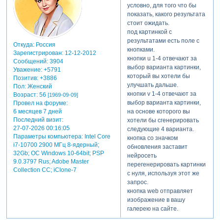
итак, вы скачали дискорд,
условно, для того что бы
зарегистрировались на
показать, какого результата
сайте и получили доступ к
стоит ожидать.
серверу midjourney.
под картинкой с
теперь вам необходимо
результатами есть поле с
пробиться в один из
Откуда:
Россия
кнопками.
Зарегистрирован
: 12-12-2012
каналов newbies# (иногда
кнопки u 1-4 отвечают за
Сообщений:
3904
они не прогружаются из за
выбор варианта картинки,
Уважение:
+5791
нереальной нагрузки на
который вы хотели бы
Позитив:
+3886
них, все что можно сделать-
улучшать дальше.
Пол:
Женский
просто подождать или
кнопки v 1-4 отвечают за
Возраст:
56
[1969-09-09]
попытаться перезапустить
выбор варианта картинки,
Провел на форуме:
сам дискорд).
на основе которого вы
6 месяцев 7 дней
генерация изображений
Последний визит:
хотели бы сгенерировать
происходит
через команду
27-07-2026 00:16:05
следующие 4 варианта.
/imagine
которую вы
Параметры компьютера:
Intel Core
кнопка со значком
выбираете во
i7-10700 2900 МГц 8-ядерный;
обновления заставит
всплывающем меню чата,
32Gb; ОС Windows 10-64bit; PSP
нейросеть
когда начинаете набирать /
9.0.3797 Rus; Adobe Master
перегенерировать картинки
Collection СС; iClone-7
с нуля, используя этот же
поле prompt стандартное и
запрос.
обязательно должно
кнопка web отправляет
присутствовать в запросе,
изображение в вашу
так что если вы случайно
галерею на сайте.
удалили его- пересоздайте