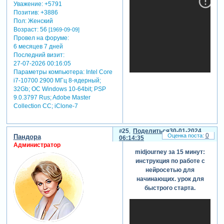
Уважение:
+5791
Позитив:
+3886
Пол:
Женский
Возраст:
56
[1969-09-09]
Провел на форуме:
6 месяцев 7 дней
Последний визит:
27-07-2026 00:16:05
Параметры компьютера:
Intel Core
i7-10700 2900 МГц 8-ядерный;
32Gb; ОС Windows 10-64bit; PSP
9.0.3797 Rus; Adobe Master
Collection СС; iClone-7
25
Поделиться
30-01-2024
0
Пандора
06:14:35
Администратор
midjourney за 15 минут:
инструкция по работе с
нейросетью для
начинающих. урок для
быстрого старта.