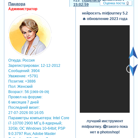
15
Поделиться
03-07-2023
0
Пандора
докрутить под задачу.
15:02:59
Администратор
8. генеративная заливка в
нейросеть midjourney 5.2
photoshop (beta).
🔥 обновление 2023 года
Откуда:
Россия
Зарегистрирован
: 12-12-2012
Сообщений:
3904
Уважение:
+5791
Позитив:
+3886
Пол:
Женский
Возраст:
56
[1969-09-09]
Провел на форуме:
6 месяцев 7 дней
Последний визит:
27-07-2026 00:16:05
Параметры компьютера:
Intel Core
лучший инструмент
i7-10700 2900 МГц 8-ядерный;
midjourney. 😱такого пока
32Gb; ОС Windows 10-64bit; PSP
нет в photoshop!
9.0.3797 Rus; Adobe Master