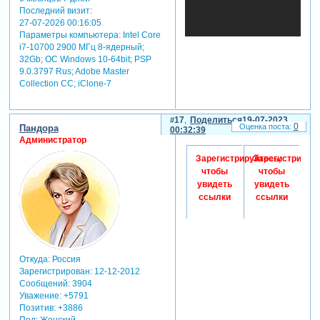
Последний визит:
27-07-2026 00:16:05
Параметры компьютера:
Intel Core
i7-10700 2900 МГц 8-ядерный;
32Gb; ОС Windows 10-64bit; PSP
9.0.3797 Rus; Adobe Master
Collection СС; iClone-7
17
Поделиться
19-07-2023
0
Пандора
00:32:39
Администратор
Зарегистрируйтесь,
Зарегистрируйт
чтобы
чтобы
увидеть
увидеть
ссылки
ссылки
Откуда:
Россия
Зарегистрирован
: 12-12-2012
Сообщений:
3904
Уважение:
+5791
Позитив:
+3886
Пол:
Женский