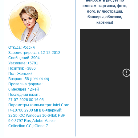
нейросеть рисует по
словам: картинки, фото,
лого, иллюстрации,
баннеры, обложки,
картины!
Откуда:
Россия
Зарегистрирован
: 12-12-2012
Сообщений:
3904
Уважение:
+5791
Позитив:
+3886
Пол:
Женский
Возраст:
56
[1969-09-09]
Провел на форуме:
6 месяцев 7 дней
Последний визит:
27-07-2026 00:16:05
Параметры компьютера:
Intel Core
i7-10700 2900 МГц 8-ядерный;
32Gb; ОС Windows 10-64bit; PSP
9.0.3797 Rus; Adobe Master
Collection СС; iClone-7