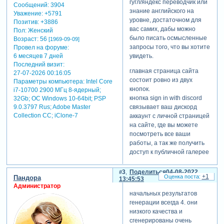
гугл/яндекс переводчик или
Сообщений:
3904
подписка corporate
знание английского на
Уважение:
+5791
membership
- 600$ в месяц.
уровне, достаточном для
Позитив:
+3886
вас самих, дабы можно
статья на пикабу
Пол:
Женский
было писать осмысленные
Возраст:
56
[1969-09-09]
запросы того, что вы хотите
Провел на форуме:
скрытый
увидеть.
6 месяцев 7 дней
текст:
Последний визит:
главная страница сайта
27-07-2026 00:16:05
для просмотра
состоит ровно из двух
Параметры компьютера:
Intel Core
скрытого текста
кнопок.
i7-10700 2900 МГц 8-ядерный;
-
кнопка sign in with discord
32Gb; ОС Windows 10-64bit; PSP
Зарегистрируйтесь,
связывает ваш дискорд
9.0.3797 Rus; Adobe Master
чтобы увидеть
Collection СС; iClone-7
аккаунт с личной страницей
ссылки
или
на сайте, где вы можете
зарегистрируйтесь
.
посмотреть все ваши
работы, а так же получить
доступ к публичной галерее
теги: midjourne,нейросеть
с работами других людей.
кнопка join the beta дает вам
3
Поделиться
04-08-2022
+1
Пандора
инвайт на дискорд сервер
13:45:53
Администратор
midjourney, где и
начальных результатов
происходит вся
генерации всегда 4. они
нейромагия.
низкого качества и
сгенерированы очень