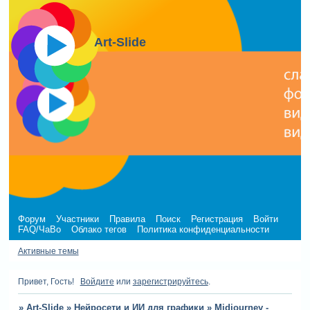
Art-Slide
Форум
Участники
Правила
Поиск
Регистрация
Войти
FAQ/ЧаВо
Облако тегов
Политика конфиденциальности
Активные темы
Привет, Гость!
Войдите
или
зарегистрируйтесь
.
»
Art-Slide
»
Нейросети и ИИ для графики
»
Midjourney -