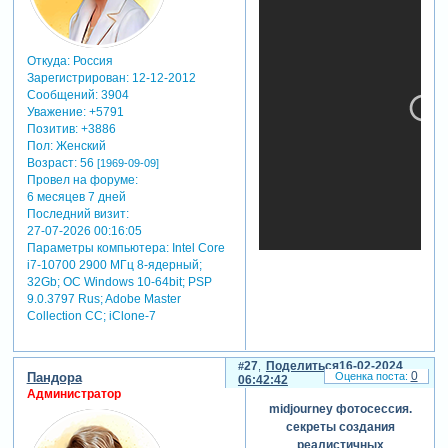
Откуда:
Россия
Зарегистрирован
: 12-12-2012
Сообщений:
3904
Уважение:
+5791
Позитив:
+3886
Пол:
Женский
Возраст:
56
[1969-09-09]
Провел на форуме:
6 месяцев 7 дней
Последний визит:
27-07-2026 00:16:05
Параметры компьютера:
Intel Core
i7-10700 2900 МГц 8-ядерный;
32Gb; ОС Windows 10-64bit; PSP
9.0.3797 Rus; Adobe Master
Collection СС; iClone-7
27
Поделиться
16-02-2024
0
Пандора
06:42:42
Администратор
midjourney фотосессия.
секреты создания
реалистичных