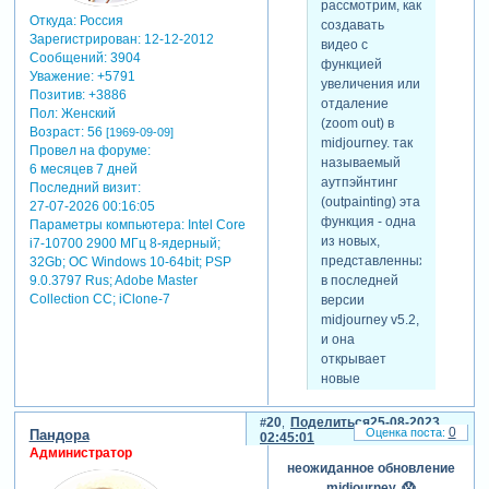
рассмотрим, как
Откуда:
Россия
создавать
Зарегистрирован
: 12-12-2012
видео с
Сообщений:
3904
функцией
Уважение:
+5791
увеличения или
Позитив:
+3886
отдаление
Пол:
Женский
(zoom out) в
Возраст:
56
[1969-09-09]
midjourney. так
Провел на форуме:
называемый
6 месяцев 7 дней
аутпэйнтинг
Последний визит:
(outpainting) эта
27-07-2026 00:16:05
функция - одна
Параметры компьютера:
Intel Core
из новых,
i7-10700 2900 МГц 8-ядерный;
представленных
32Gb; ОС Windows 10-64bit; PSP
в последней
9.0.3797 Rus; Adobe Master
Collection СС; iClone-7
версии
midjourney v5.2,
и она
открывает
новые
горизонты для
творчества.
20
Поделиться
25-08-2023
0
Пандора
в этом видео
02:45:01
Администратор
мы погрузимся
неожиданное обновление
в детали
midjourney. 😱