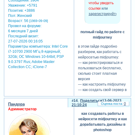
Сообщений:
3904
чтобы увидеть
Уважение:
+5791
ссылки
или
Позитив:
+3886
зарегистрируйтесь
.
Пол:
Женский
Возраст:
56
[1969-09-09]
Провел на форуме:
6 месяцев 7 дней
полный гайд по работе с
Последний визит:
midjourney
27-07-2026 00:16:05
Параметры компьютера:
Intel Core
в этом гайде подробно
i7-10700 2900 МГц 8-ядерный;
разберем, как работать с
32Gb; ОС Windows 10-64bit; PSP
нейросетью midjourney:
9.0.3797 Rus; Adobe Master
— как регестрироваться и
Collection СС; iClone-7
пользоваться бесплатно,
сколько стоит платная
версия
— как настроить midjourney
— как создать свой сервер в
discord и работать там
— где брать крутые
14
Поделиться
13-06-2023
0
Пандора
21:10:24
промпты (запросы)
Администратор
— как загружать своё
как создавать работы в
изображение, фото и
нейросети midjourney и как
работать с ним
дорабатывать дизайны в
— как создать свой шаблон
photoshop
для запроса (promt)