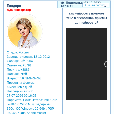
9
Поделиться
03-12-2022
0
Пандора
16:19:15
Администратор
как нейросеть поможет
тебе в рисовании / приёмы
арт нейросетей
Откуда:
Россия
Зарегистрирован
: 12-12-2012
Сообщений:
3904
Уважение:
+5791
Позитив:
+3886
Пол:
Женский
Возраст:
56
[1969-09-09]
Провел на форуме:
6 месяцев 7 дней
Последний визит:
27-07-2026 00:16:05
Параметры компьютера:
Intel Core
i7-10700 2900 МГц 8-ядерный;
32Gb; ОС Windows 10-64bit; PSP
9.0.3797 Rus; Adobe Master