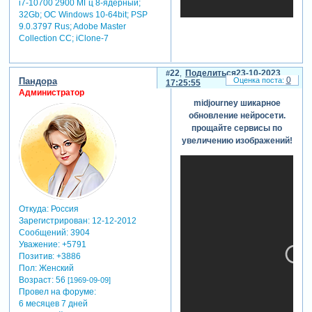
i7-10700 2900 МГц 8-ядерный;
32Gb; ОС Windows 10-64bit; PSP
9.0.3797 Rus; Adobe Master
Collection СС; iClone-7
таймкоды к видео:
22
Поделиться
23-10-2023
0
Пандора
17:25:55
***
Администратор
00:00 —
midjourney шикарное
начало.
обновление нейросети.
введение
прощайте сервисы по
00:40 — как
увеличению изображений!
делать
картинки для
видео в
midjourney
через
custom
Откуда:
Россия
zoom
Зарегистрирован
: 12-12-2012
02:19 —
Сообщений:
3904
сложности
Уважение:
+5791
перехода в
Позитив:
+3886
другой цвет. и
Пол:
Женский
использование
Возраст:
56
[1969-09-09]
референсов
Провел на форуме:
04:32 — как
6 месяцев 7 дней