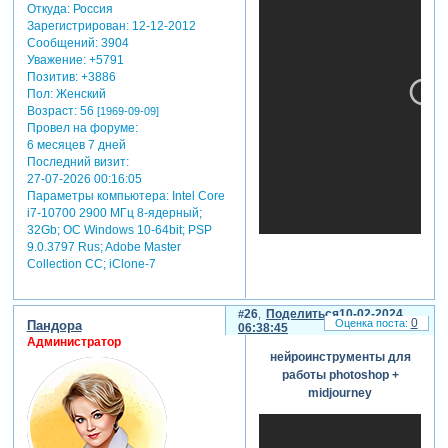
Откуда:
Россия
Зарегистрирован
: 12-12-2012
Сообщений:
3904
Уважение:
+5791
Позитив:
+3886
Пол:
Женский
Возраст:
56
[1969-09-09]
Провел на форуме:
6 месяцев 7 дней
Последний визит:
27-07-2026 00:16:05
Параметры компьютера:
Intel Core
i7-10700 2900 МГц 8-ядерный;
32Gb; ОС Windows 10-64bit; PSP
9.0.3797 Rus; Adobe Master
Collection СС; iClone-7
26
Поделиться
10-02-2024
0
Пандора
06:38:45
Администратор
нейроинструменты для
работы photoshop +
midjourney