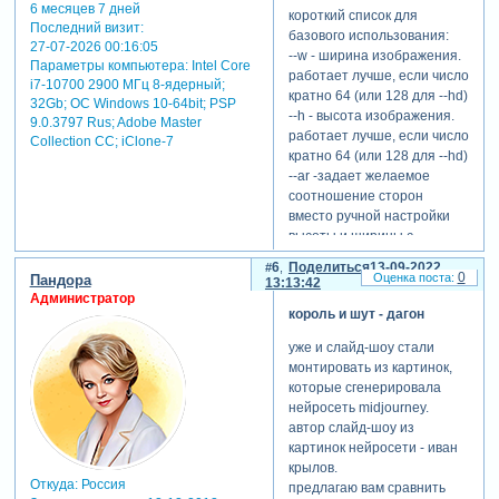
6 месяцев 7 дней
короткий список для
Последний визит:
базового использования:
27-07-2026 00:16:05
--w - ширина изображения.
Параметры компьютера:
Intel Core
работает лучше, если число
i7-10700 2900 МГц 8-ядерный;
кратно 64 (или 128 для --hd)
32Gb; ОС Windows 10-64bit; PSP
--h - высота изображения.
9.0.3797 Rus; Adobe Master
работает лучше, если число
Collection СС; iClone-7
кратно 64 (или 128 для --hd)
--ar -задает желаемое
соотношение сторон
вместо ручной настройки
высоты и ширины с
помощью --h и --w.
6
Поделиться
13-09-2022
например, --ar 16:9, чтобы
0
Пандора
13:13:42
включить соотношение
Администратор
король и шут - дагон
сторон 16:9
--no - исключение чего-то.
уже и слайд-шоу стали
например -no plants - будет
монтировать из картинок,
пытаться нарисовать
которые сгенерировала
картинку без растений.
нейросеть midjourney.
--q <number> - "качество"
автор слайд-шоу из
изображения в плане
картинок нейросети - иван
генерации. от 0.25 до 5.
крылов.
базовое значение стоит на
Откуда:
Россия
предлагаю вам сравнить
1, а на 5 он будет делать