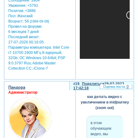
Сообщений:
3904
Уважение:
+5791
Позитив:
+3886
Пол:
Женский
Возраст:
56
[1969-09-09]
Провел на форуме:
6 месяцев 7 дней
Последний визит:
27-07-2026 00:16:05
Параметры компьютера:
Intel Core
i7-10700 2900 МГц 8-ядерный;
32Gb; ОС Windows 10-64bit; PSP
9.0.3797 Rus; Adobe Master
Collection СС; iClone-7
19
Поделиться
28-07-2023
0
Пандора
17:42:18
Администратор
как делать видео с
увеличением в midjourney
(zoom out)
в этом
обучающем
видео, мы