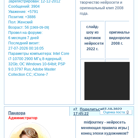
Зарегистрирован
: 12-12-2012
творчество нейросети и
каждую картинку минут 5.
Сообщений:
3904
оригинальный клип 2008
--hd - использует другой
Уважение:
+5791
года.
алгоритм, который
Позитив:
+3886
потенциально лучше
Пол:
Женский
слайд-
подходит для больших
Возраст:
56
[1969-09-09]
шоу из
оригинальный
Провел на форуме:
изображений, но с менее
картинок
видеоролик
6 месяцев 7 дней
согласованной
Последний визит:
нейросети
2008 г.
композицией. лучше всего
27-07-2026 00:16:05
2022 г.
подходит для абстрактных
Параметры компьютера:
Intel Core
и пейзажных запросов.
i7-10700 2900 МГц 8-ядерный;
--stop остановить
32Gb; ОС Windows 10-64bit; PSP
генерацию раньше.
9.0.3797 Rus; Adobe Master
значения от 10 до 100
Collection СС; iClone-7
/settings - открывает поле с
упрощенными настройками
генерации, качества,
приватности и т.д
/prefer option set <name>
<value> - создание личной
7
Поделиться
07-10-2022
настройки. например
0
Пандора
17:45:22
"/prefer option set mine --hd --
Администратор
w 512" - сделает настройку -
midjourney - нейросеть
-mine с опциями "высота
меняющая правила игры |
картинки 512 и высокое
конец эпохи художников?