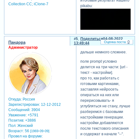
итоговый результат нашего
Collection СС; iClone-7
pikabu:
5
Поделиться
04-08-2022
0
Пандора
13:49:44
Администратор
дальше немного сложнее.
поле prompt условно
делится на три части: [url -
текст - настройки].
про то, как работать с
готовыми картинками,
заставляя нейросеть
опираться на них или
Откуда:
Россия
перерисовывать- я
Зарегистрирован
: 12-12-2012
углубляться не стану, лучше
Сообщений:
3904
разберемся с базовыми
Уважение:
+5791
настройками генерации.
Позитив:
+3886
настройки добавляются
Пол:
Женский
после текстового описания
Возраст:
56
[1969-09-09]
и содержат в начале "--".
Провел на форуме: