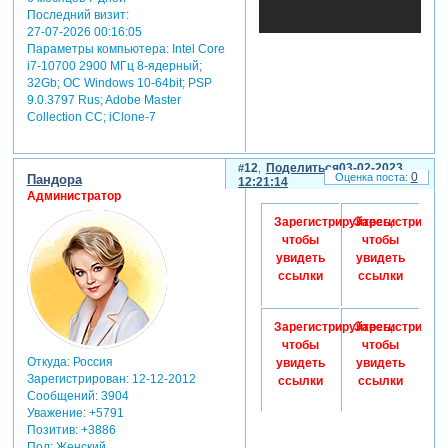
Последний визит:
27-07-2026 00:16:05
Параметры компьютера:
Intel Core
i7-10700 2900 МГц 8-ядерный;
32Gb; ОС Windows 10-64bit; PSP
9.0.3797 Rus; Adobe Master
Collection СС; iClone-7
12
Поделиться
03-02-2023
0
Пандора
12:21:14
Администратор
Зарегистрируйтесь,
Зарегистрируйт
чтобы
чтобы
увидеть
увидеть
ссылки
ссылки
Зарегистрируйтесь,
Зарегистрируйт
чтобы
чтобы
Откуда:
Россия
увидеть
увидеть
Зарегистрирован
: 12-12-2012
ссылки
ссылки
Сообщений:
3904
Уважение:
+5791
Позитив:
+3886
Пол:
Женский