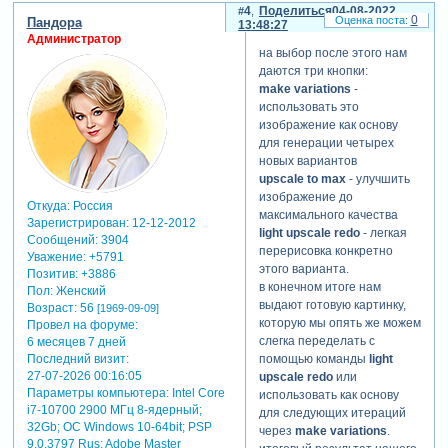
запрос через / и
выбрав понравившийся
4
Поделиться
04-08-2022
0
всплывающее меню с
Пандора
вариант (к примеру u2) мы
13:48:27
командами чата.
Администратор
получаем улучшенное по
на выбор после этого нам
в это поле и вводятся все
качеству генерации и
даются три кнопки:
параметры и описания
апскейленное
make variations
-
генерируемого
изображение.
использовать это
изображения.
изображение как основу
простой пример: /imagine
для генерации четырех
prompt:pikabu , где
новых вариантов
единственным описанием,
upscale to max
- улучшить
которое мы дали нейросети
изображение до
Откуда:
Россия
является слово pikabu.
максимального качества
Зарегистрирован
: 12-12-2012
после ввода описания вы
light upscale redo
- легкая
Сообщений:
3904
отправляете это
перерисовка конкретно
Уважение:
+5791
сообщение в чат, и ждете
этого варианта.
Позитив:
+3886
первый вариант
в конечном итоге нам
Пол:
Женский
результатов.
выдают готовую картинку,
Возраст:
56
[1969-09-09]
которую мы опять же можем
Провел на форуме:
слегка переделать с
6 месяцев 7 дней
Последний визит:
помощью команды
light
27-07-2026 00:16:05
upscale redo
или
Параметры компьютера:
Intel Core
использовать как основу
i7-10700 2900 МГц 8-ядерный;
для следующих итераций
32Gb; ОС Windows 10-64bit; PSP
через
make variations
.
9.0.3797 Rus; Adobe Master