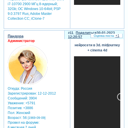
i7-10700 2900 МГц 8-ядерный;
32Gb; ОС Windows 10-64bit; PSP
9.0.3797 Rus; Adobe Master
Collection СС; iClone-7
11
Поделиться
30-01-2023
+1
Пандора
12:20:57
Администратор
нейросети в 3d. midjourney
+ cinema 4d
Откуда:
Россия
Зарегистрирован
: 12-12-2012
Сообщений:
3904
Уважение:
+5791
Позитив:
+3886
Пол:
Женский
Возраст:
56
[1969-09-09]
Провел на форуме:
6 месяцев 7 дней