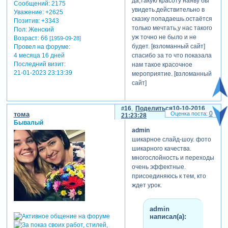
да,такую красоту наяву бы
Сообщений:
2175
увидеть.действительно в
Уважение:
+2625
сказку попадаешь.остаётся
Позитив:
+3343
только мечтать,у нас такого
Пол:
Женский
уж точно не было и не
Возраст:
66
[1959-09-28]
будет. [взломанный сайт]
Провел на форуме:
спасибо за то что показала
4 месяца 16 дней
Последний визит:
нам такое красочное
21-01-2023 23:13:39
мероприятие. [взломанный
сайт]
16
Поделиться
10-10-2016
0
тома
21:23:28
Бывалый
admin
шикарное слайд-шоу. фото
шикарного качества.
многослойность и переходы
очень эффектные.
присоединяюсь к тем, кто
ждет урок.
admin
написал(а):