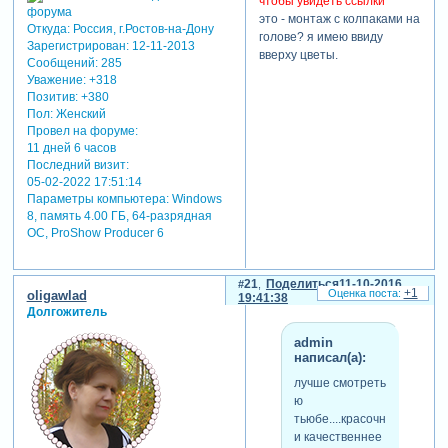
чтобы увидеть ссылки
это - монтаж с колпаками на
Откуда:
Россия, г.Ростов-на-Дону
голове? я имею ввиду
Зарегистрирован
: 12-11-2013
вверху цветы.
Сообщений:
285
Уважение:
+318
Позитив:
+380
Пол:
Женский
Провел на форуме:
11 дней 6 часов
Последний визит:
05-02-2022 17:51:14
Параметры компьютера:
Windows
8, память 4.00 ГБ, 64-разрядная
ОС, ProShow Producer 6
21
Поделиться
11-10-2016
+1
oligawlad
19:41:38
Долгожитель
admin
написал(а):
лучше смотреть
ю
тьюбе....красочнее
и качественнее