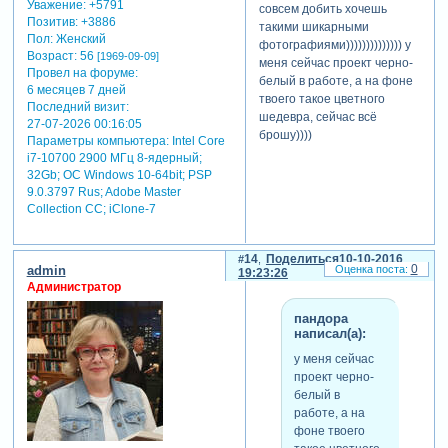
Уважение:
+5791
совсем добить хочешь
Позитив:
+3886
такими шикарными
Пол:
Женский
фотографиями)))))))))))))) у
Возраст:
56
[1969-09-09]
меня сейчас проект черно-
Провел на форуме:
белый в работе, а на фоне
6 месяцев 7 дней
твоего такое цветного
Последний визит:
шедевра, сейчас всё
27-07-2026 00:16:05
брошу))))
Параметры компьютера:
Intel Core
i7-10700 2900 МГц 8-ядерный;
32Gb; ОС Windows 10-64bit; PSP
9.0.3797 Rus; Adobe Master
Collection СС; iClone-7
14
Поделиться
10-10-2016
0
admin
19:23:26
Администратор
пандора
написал(а):
у меня сейчас
проект черно-
белый в
работе, а на
фоне твоего