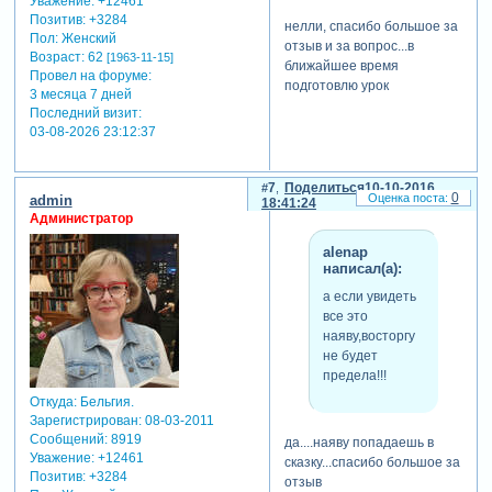
Уважение:
+12461
Позитив:
+3284
нелли, спасибо большое за
Пол:
Женский
отзыв и за вопрос...в
Возраст:
62
[1963-11-15]
ближайшее время
Провел на форуме:
подготовлю урок
3 месяца 7 дней
Последний визит:
03-08-2026 23:12:37
7
Поделиться
10-10-2016
0
admin
18:41:24
Администратор
alenap
написал(а):
а если увидеть
все это
наяву,восторгу
не будет
предела!!!
Откуда:
Бельгия.
Зарегистрирован
: 08-03-2011
Сообщений:
8919
да....наяву попадаешь в
Уважение:
+12461
сказку...спасибо большое за
Позитив:
+3284
отзыв