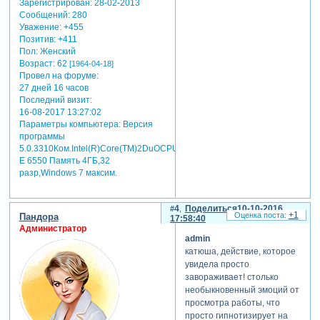
Зарегистрирован
: 28-02-2013
Сообщений:
280
Уважение:
+455
Позитив:
+411
Пол:
Женский
Возраст:
62
[1964-04-18]
Провел на форуме:
27 дней 16 часов
Последний визит:
16-08-2017 13:27:02
Параметры компьютера:
Версия
программы
5.0.3310Ком.Intel(R)Core(TM)2DuOCPU
E 6550 Память 4ГБ,32
разр,Windows 7 максим.
4
Поделиться
10-10-2016
+1
Пандора
17:58:40
Администратор
admin
катюша, действие, которое
увидела просто
завораживает! столько
необыкновенный эмоций от
просмотра работы, что
просто гипнотизирует на