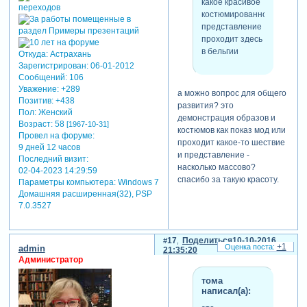
какое красивое
костюмированное
представление
проходит здесь
в бельгии
Откуда:
Астрахань
Зарегистрирован
: 06-01-2012
Сообщений:
106
Уважение:
+289
а можно вопрос для общего
Позитив:
+438
развития? это
Пол:
Женский
демонстрация образов и
Возраст:
58
[1967-10-31]
костюмов как показ мод или
Провел на форуме:
проходит какое-то шествие
9 дней 12 часов
и представление -
Последний визит:
насколько массово?
02-04-2023 14:29:59
спасибо за такую красоту.
Параметры компьютера:
Windows 7
Домашняя расширенная(32), PSP
7.0.3527
17
Поделиться
10-10-2016
+1
admin
21:35:20
Администратор
тома
написал(а):