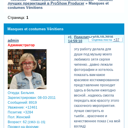
лучших презентаций в ProShow Producer
»
Masques et
costumes Vénitiens
Страница:
1
Masques et costumes Vénitiens
1
Поделиться
10-10-2016
+37
admin
14:59:10
Администратор
эту работу делала для
души под музыку моего
любимого зятя сергея
чипенко...давно лежали
фотографии и хотелось
показать вам какое
красивое костюмированное
представление проходит
здесь в бельгии ежегодно
Откуда:
Бельгия.
весной...надеюсь смогла
Зарегистрирован
: 08-03-2011
передать всю красоту этого
Сообщений:
8919
сказочного мероприятия.
Уважение:
+12461
лучше смотреть ю
Позитив:
+3284
тьюбе....красочнее и
Пол:
Женский
качественнее показ ( на мой
Возраст:
62
[1963-11-15]
взгляд)
Провел на форуме: