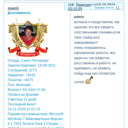
увидеть ссылки
18
Поделиться
10-10-2016
+1
mamlj
Зарегистрируйтесь, чтобы
22:12:25
Долгожитель
увидеть ссылки
admin
Зарегистрируйтесь, чтобы
катюша! я представляю, как
увидеть ссылки
здорово это все увидеть
Зарегистрируйтесь, чтобы
собственными глазами,если
увидеть ссылки
твое слайд-шоу
Зарегистрируйтесь, чтобы
завораживает!
увидеть ссылки
очень понравилось
оформление работы. все
акценты так грамотно
Откуда:
Санкт-Петербург
расставлены в работе. ни
Зарегистрирован
: 16-09-2011
прибавить, ни убавить.
Сообщений:
3273
пойду еще раз посмотрю.
Уважение:
+5916
Позитив:
+4075
супер!
Пол:
Женский
Возраст:
64
[1962-07-05]
Провел на форуме:
3 месяца 12 дней
Последний визит:
25-11-2020 11:01:10
Параметры компьютера:
Microsoft
Windows 7 Максимальная Версия
6.1.7601 Service Pack 1 Сборка