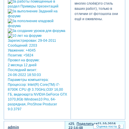
многих слоёв(это стиль
ваших работ), только в
отличии от фотошопа они
ещё и оживлены.
Зарегистрирован
: 29-04-2011
Сообщений:
2203
Уважение:
+4045
Позитив:
+5824
Провел на форуме:
2 месяца 12 дней
Последний визит:
24-06-2022 18:50:03
Параметры компьютера:
Процессор: Intel(R) Core(TM) i7-
8700K CPU @ 3.70GHz,ОЗУ 16,00
ГБ, видеокарта NVIDIA GeForce GTX
1070,8Gb Windows10 Pro, 64-
разрядная, ProShow Producer
9.0.3797
25
Поделиться
11-10-2016
0
admin
22:14:48