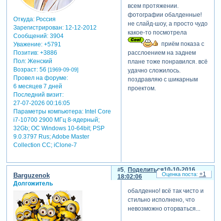
всем протяжении.
фотографии обалденные!
Откуда:
Россия
не слайд-шоу, а просто чудо
Зарегистрирован
: 12-12-2012
какое-то посмотрела
Сообщений:
3904
приём показа с
Уважение:
+5791
Позитив:
+3886
расслоением на заднем
Пол:
Женский
плане тоже понравился. всё
Возраст:
56
[1969-09-09]
удачно сложилось.
Провел на форуме:
поздравляю с шикарным
6 месяцев 7 дней
проектом.
Последний визит:
27-07-2026 00:16:05
Параметры компьютера:
Intel Core
i7-10700 2900 МГц 8-ядерный;
32Gb; ОС Windows 10-64bit; PSP
9.0.3797 Rus; Adobe Master
Collection СС; iClone-7
5
Поделиться
10-10-2016
+1
Barguzenok
18:02:06
Долгожитель
обалденно! всё так чисто и
стильно исполнено, что
невозможно оторваться...