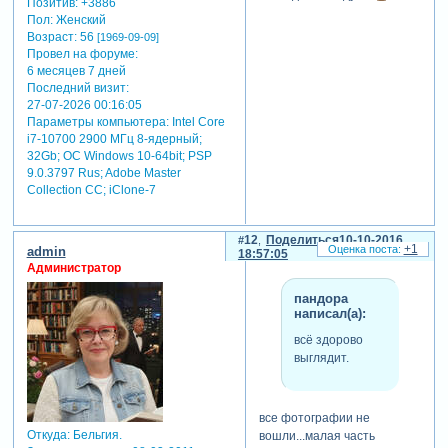
Позитив:
+3886
Пол:
Женский
Возраст:
56
[1969-09-09]
Провел на форуме:
6 месяцев 7 дней
Последний визит:
27-07-2026 00:16:05
Параметры компьютера:
Intel Core
i7-10700 2900 МГц 8-ядерный;
32Gb; ОС Windows 10-64bit; PSP
9.0.3797 Rus; Adobe Master
Collection СС; iClone-7
12
Поделиться
10-10-2016
+1
admin
18:57:05
Администратор
пандора
написал(а):
всё здорово
выглядит.
все фотографии не
Откуда:
Бельгия.
вошли...малая часть