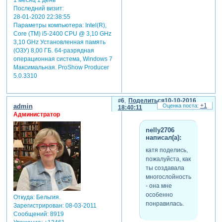
1 месяц 1 день
Последний визит:
28-01-2020 22:38:55
Параметры компьютера:
Intel(R),
Core (TM) i5-2400 CPU @ 3,10 GHz
3,10 GHz Установленная память
(ОЗУ) 8,00 ГБ. 64-разрядная
операционная система, Windows 7
Максимальная. ProShow Producer
5.0.3310
6
Поделиться
10-10-2016
+1
admin
18:40:11
Администратор
nelly2706
написал(а):
катя поделись,
пожалуйста, как
ты создавала
многослойность
- она мне
особенно
Откуда:
Бельгия.
понравилась.
Зарегистрирован
: 08-03-2011
Сообщений:
8919