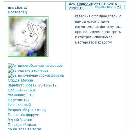
26
Поделиться
12-10-2016
+1
marchanat
21:05:15
Постоялец
катерина,огромное спасибо
вам за красоту!какие
изумительные фото,музыка
прелесть,хочется смотреть
и смотреть.спасибо за
мастерство и красоту!
Откуда:
Москва
Зарегистрирован
: 23-11-2012
Сообщений:
204
Уважение:
+115
Позитив:
+27
Пол:
Женский
Возраст:
68
[1957-09-07]
Провел на форуме:
9 дней 8 часов
Последний визит:
29-09-2022 22:30:29