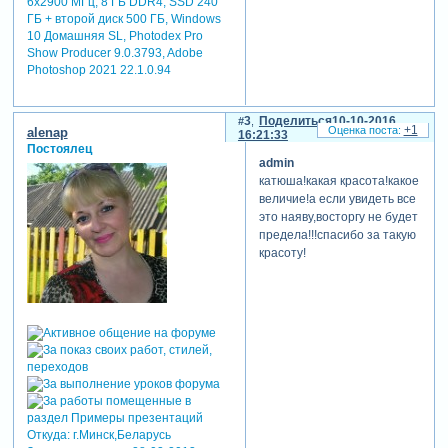
6x2900 МГц, 8 ГБ DDR4, SSD 240
ГБ + второй диск 500 ГБ, Windows
10 Домашняя SL, Photodex Pro
Show Producer 9.0.3793, Adobe
Photoshop 2021 22.1.0.94
3
Поделиться
10-10-2016
+1
alenap
16:21:33
Постоялец
admin
катюша!какая красота!какое
величие!а если увидеть все
это наяву,восторгу не будет
предела!!!спасибо за такую
красоту!
Откуда:
г.Минск,Беларусь