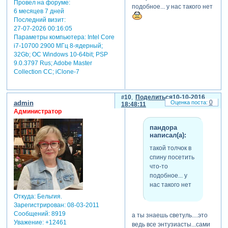
Провел на форуме:
подобное... у нас такого нет
6 месяцев 7 дней
Последний визит:
27-07-2026 00:16:05
Параметры компьютера:
Intel Core
i7-10700 2900 МГц 8-ядерный;
32Gb; ОС Windows 10-64bit; PSP
9.0.3797 Rus; Adobe Master
Collection СС; iClone-7
10
Поделиться
10-10-2016
0
admin
18:48:11
Администратор
пандора
написал(а):
такой толчок в
спину посетить
что-то
подобное... у
нас такого нет
Откуда:
Бельгия.
Зарегистрирован
: 08-03-2011
Сообщений:
8919
а ты знаешь светуль....это
Уважение:
+12461
ведь все энтузиасты...сами