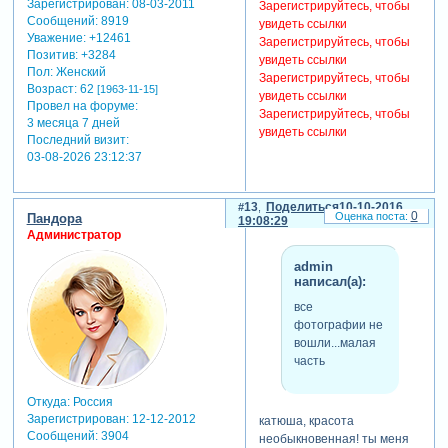
Зарегистрирован
: 08-03-2011
Зарегистрируйтесь, чтобы
Сообщений:
8919
увидеть ссылки
Уважение:
+12461
Зарегистрируйтесь, чтобы
Позитив:
+3284
увидеть ссылки
Пол:
Женский
Зарегистрируйтесь, чтобы
Возраст:
62
[1963-11-15]
увидеть ссылки
Провел на форуме:
Зарегистрируйтесь, чтобы
3 месяца 7 дней
увидеть ссылки
Последний визит:
03-08-2026 23:12:37
13
Поделиться
10-10-2016
0
Пандора
19:08:29
Администратор
admin
написал(а):
все
фотографии не
вошли...малая
часть
Откуда:
Россия
Зарегистрирован
: 12-12-2012
катюша, красота
Сообщений:
3904
необыкновенная! ты меня