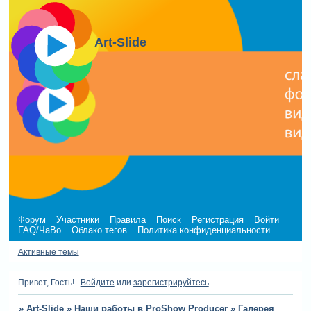
Art-Slide
Форум
Участники
Правила
Поиск
Регистрация
Войти
FAQ/ЧаВо
Облако тегов
Политика конфиденциальности
Активные темы
Привет, Гость!
Войдите
или
зарегистрируйтесь
.
»
Art-Slide
»
Наши работы в ProShow Producer
»
Галерея