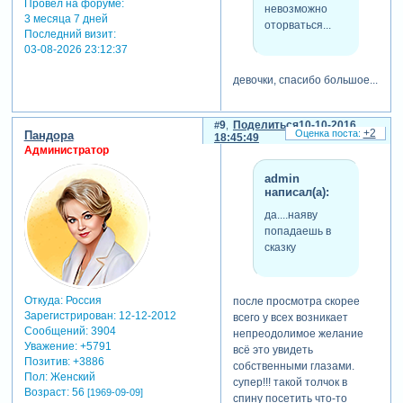
Провел на форуме:
невозможно
3 месяца 7 дней
оторваться...
Последний визит:
03-08-2026 23:12:37
девочки, спасибо большое...
9
Поделиться
10-10-2016
+2
Пандора
18:45:49
Администратор
admin
написал(а):
да....наяву
попадаешь в
сказку
Откуда:
Россия
после просмотра скорее
Зарегистрирован
: 12-12-2012
всего у всех возникает
Сообщений:
3904
непреодолимое желание
Уважение:
+5791
всё это увидеть
Позитив:
+3886
собственными глазами.
Пол:
Женский
супер!!! такой толчок в
Возраст:
56
[1969-09-09]
спину посетить что-то