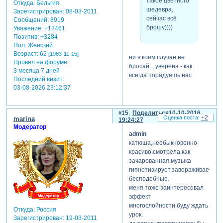
такое цветного
Откуда:
Бельгия.
шедевра,
Зарегистрирован
: 08-03-2011
сейчас всё
Сообщений:
8919
брошу))))
Уважение:
+12461
Позитив:
+3284
Пол:
Женский
Возраст:
62
[1963-11-15]
ни в коем случае не
Провел на форуме:
бросай....уверена - как
3 месяца 7 дней
всегда порадуешь нас
Последний визит:
03-08-2026 23:12:37
15
Поделиться
10-10-2016
+2
marina
19:24:27
Модератор
admin
катюша,необыкновенно
красиво.смотрела,как
зачарованная.музыка
гипнотизирует,завораживает,фо
бесподобные.
меня тоже заинтересовал
эффект
многослойности,буду ждать
Откуда:
Россия
урок.
Зарегистрирован
: 19-03-2011