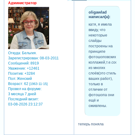
Администратор
oligawlad
написал(а):
катя, я имела
ввиду, что
некоторые
слайды
построены на
принципе
Откуда:
Бельгия.
фотошоповских
Зарегистрирован
: 08-03-2011
коллажей,т.е.состоящие
Сообщений:
8919
из многих
Уважение:
+12461
слоёв(это стиль
Позитив:
+3284
ваших работ),
Пол:
Женский
Возраст:
62
только в
[1963-11-15]
Провел на форуме:
отличии от
3 месяца 7 дней
фотошопа они
Последний визит:
ещё и
03-08-2026 23:12:37
оживлены.
теперь поняла