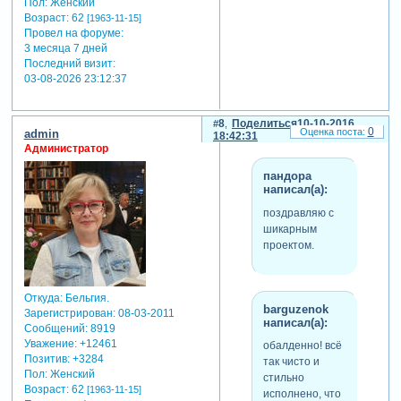
Пол:
Женский
Возраст:
62
[1963-11-15]
Провел на форуме:
3 месяца 7 дней
Последний визит:
03-08-2026 23:12:37
8
Поделиться
10-10-2016
0
admin
18:42:31
Администратор
пандора
написал(а):
поздравляю с
шикарным
проектом.
Откуда:
Бельгия.
barguzenok
Зарегистрирован
: 08-03-2011
написал(а):
Сообщений:
8919
Уважение:
+12461
обалденно! всё
Позитив:
+3284
так чисто и
Пол:
Женский
стильно
Возраст:
62
[1963-11-15]
исполнено, что