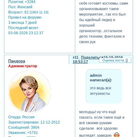
Позитив:
+3284
себе готовят костюмы, сами
Пол:
Женский
организовывают такое
Возраст:
62
[1963-11-15]
мероприятие...так что был
Провел на форуме:
бы идейный лидер и
3 месяца 7 дней
хороший
Последний визит:
организатор...остальное
03-08-2026 23:12:37
дело техники, фантазии и
своих рук
11
Поделиться
10-10-2016
0
Пандора
18:53:17
Администратор
admin
написал(а):
это ведь все
энтузиасты
молодцы! ну что ещё
Откуда:
Россия
сказать. если такое ещё и
Зарегистрирован
: 12-12-2012
всё своими руками
Сообщений:
3904
сделали. всё здорово
Уважение:
+5791
выглядит. завидую