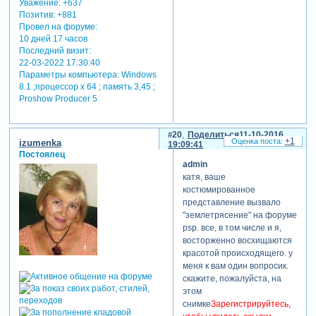
Уважение:
+637
Позитив:
+881
Провел на форуме:
10 дней 17 часов
Последний визит:
22-03-2022 17:30:40
Параметры компьютера:
Windows
8.1 ;процессор х 64 ; память 3,45 ;
Proshow Producer 5
20
Поделиться
11-10-2016
+1
izumenka
19:09:41
Постоялец
admin
катя, ваше
костюмированное
представление вызвало
"землетрясение" на форуме
psp. все, в том числе и я,
восторженно восхищаются
красотой происходящего. у
меня к вам один вопросик.
скажите, пожалуйста, на
этом
снимке
Зарегистрируйтесь,