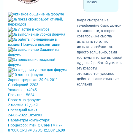
показ
вчера смотрела на
телефоне(не было другой
возможности, а скорее
хотелось), не смогла
испытать того, что
испытала сейчас - это
просто волшебно, сами
костюмы и то, как вы своей
чудесной работой усилили
эту красоту!
это какое-то чудесное
действо - ваши ожившие
Зарегистрирован
: 29-04-2011
коллажи!
Сообщений:
2203
Уважение:
+4045
Позитив:
+5824
Провел на форуме:
2 месяца 12 дней
Последний визит:
24-06-2022 18:50:03
Параметры компьютера:
Процессор: Intel(R) Core(TM) i7-
8700K CPU @ 3.70GHz,ОЗУ 16,00