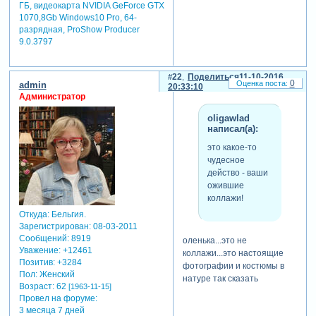
ГБ, видеокарта NVIDIA GeForce GTX
1070,8Gb Windows10 Pro, 64-
разрядная, ProShow Producer
9.0.3797
22
Поделиться
11-10-2016
0
admin
20:33:10
Администратор
oligawlad
написал(а):
это какое-то
чудесное
действо - ваши
ожившие
коллажи!
Откуда:
Бельгия.
Зарегистрирован
: 08-03-2011
Сообщений:
8919
оленька...это не
Уважение:
+12461
коллажи...это настоящие
Позитив:
+3284
фотографии и костюмы в
Пол:
Женский
натуре так сказать
Возраст:
62
[1963-11-15]
Провел на форуме:
3 месяца 7 дней