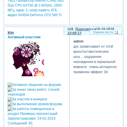
7601 Процессор Intel(R) Core(TM)2
Duo CPU E4700 @ 2.60GHz, 2600
МГц, ядер: 2, опер.память 4ГБ,
видео NVIDIA GeForce GTX 560 Ti
19
Поделиться
10-10-2016
+1
kler
23:00:17
Активный участник
admin
дух захватывает от этой
красоты! мистическое
шоу… ощущение
нахождения в зеркальной
комнате. очень интересно
применен эффект 3d.
Зарегистрирован
: 24-02-2015
Сообщений:
85