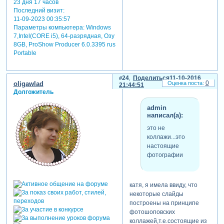
23 дня 17 часов
Последний визит:
11-09-2023 00:35:57
Параметры компьютера:
Windows
7,Intel(CORE i5), 64-разрядная, Озу
8GB, ProShow Producer 6.0.3395 rus
Portable
24
Поделиться
11-10-2016
0
oligawlad
21:44:51
Долгожитель
admin
написал(а):
это не
коллажи...это
настоящие
фотографии
катя, я имела ввиду, что
некоторые слайды
построены на принципе
фотошоповских
коллажей,т.е.состоящие из