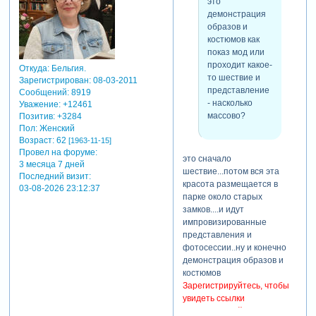
это
демонстрация
образов и
костюмов как
показ мод или
проходит какое-
Откуда:
Бельгия.
то шествие и
Зарегистрирован
: 08-03-2011
представление
Сообщений:
8919
- насколько
Уважение:
+12461
массово?
Позитив:
+3284
Пол:
Женский
Возраст:
62
[1963-11-15]
Провел на форуме:
это сначало
3 месяца 7 дней
шествие...потом вся эта
Последний визит:
красота размещается в
03-08-2026 23:12:37
парке около старых
замков....и идут
импровизированные
представления и
фотосессии..ну и конечно
демонстрация образов и
костюмов
Зарегистрируйтесь, чтобы
увидеть ссылки
Зарегистрируйтесь, чтобы