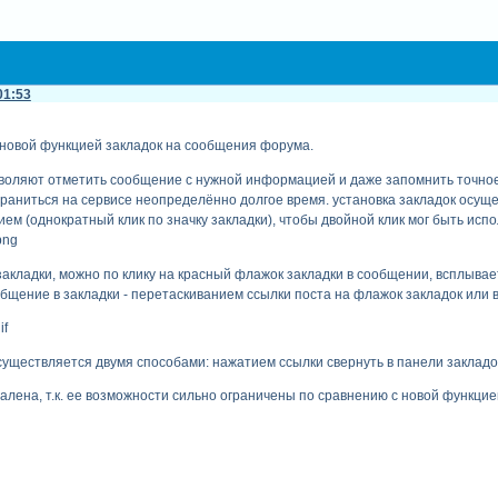
01:53
 новой функцией закладок на сообщения форума.
зволяют отметить сообщение с нужной информацией и даже запомнить точно
раниться на сервисе неопределённо долгое время. установка закладок осуще
 (однократный клик по значку закладки), чтобы двойной клик мог быть испо
акладки, можно по клику на красный флажок закладки в сообщении, всплывает
бщение в закладки - перетаскиванием ссылки поста на флажок закладок или в
уществляется двумя способами: нажатием ссылки свернуть в панели закладо
алена, т.к. ее возможности сильно ограничены по сравнению с новой функцие