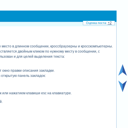
+2
е место в длинном сообщении, кроссбраузерны и кросскомпьютерны.
ствляется двойным кликом по нужному месту в сообщении, с
льзован и для целей выделения текста:
 окно правки описания закладки.
 открытую панель закладок:
к или нажатием клавиши esc на клавиатуре.
й.