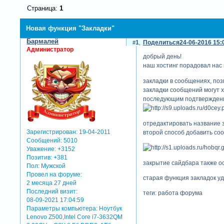
Страница:
1
Новая функция "Закладки"
Бармалей
1
Поделиться
24-06-2016 15:
Администратор
добрый день!
наш хостинг порадовал нас
закладки в сообщениях, по
закладки сообщений могут х
последующим подтверждением
отредактировать название з
Зарегистрирован
: 19-04-2011
второй способ добавить соо
Сообщений:
5010
Уважение:
+3152
Позитив:
+381
закрытие сайдбара также ос
Пол:
Мужской
Провел на форуме:
старая функция закладок уд
2 месяца 27 дней
Последний визит:
теги: работа форума
08-09-2021 17:04:59
Параметры компьютера:
Ноутбук
Lenovo Z500,Intel Core i7-3632QM