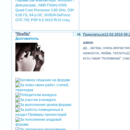
Параметры компьютера:
Windows 7
Дом.расшир., AMD FX(tm)-4300
Quad-Core Processor 3,80 GHz, ОЗУ
8,00 ГБ, 64-р.ОС; NVIDIA GeForce
GTX 750; PSP 6.0.3410 RUS стац.
*ИриNа*
6
Поделиться
12-02-2016 00:
Долгожитель
admin
да....катюш, очень впечатли
нежности, любви, теплоты)))
есть такая "половинка". сча