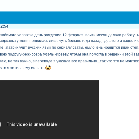
12:54
и любимого человека день рождение 12 февраля. почти месяц делала работу...
к зеркалка у меня появилась лишь чуть больше года назад...до этого и виде
ие...патрик учит русский язык по сериалу сваты, ему очень нравится иван сте
вою подругу-режиссера гузэль кирееву, чтобы она помогла в решении этой з
маю, не так важно, в переводе я указала все правильно...так что это не монта
, что я хотела ему сказать