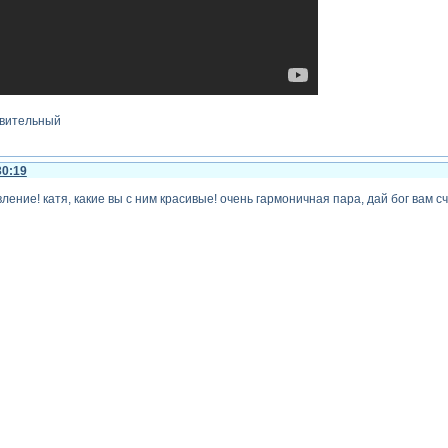
авительный
30:19
ение! катя, какие вы с ним красивые! очень гармоничная пара, дай бог вам с