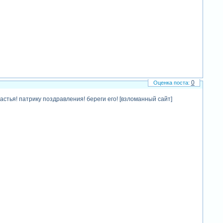
0
частья! патрику поздравления! береги его! [взломанный сайт]