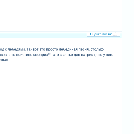
+1
зод с лебедями. так вот это просто лебединая песня. столько
в - это поистине сюрприз!!!!! это счастье для патрика, что у него
енья!