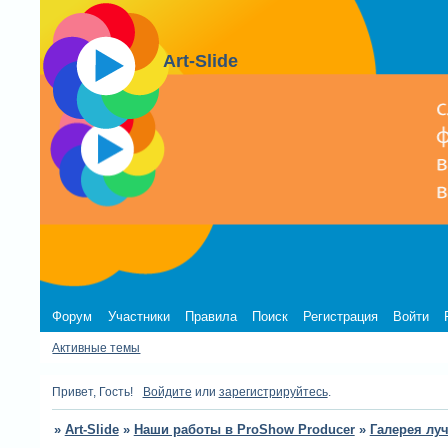
Art-Slide
Форум
Участники
Правила
Поиск
Регистрация
Войти
Активные темы
Привет, Гость!
Войдите
или
зарегистрируйтесь
.
»
Art-Slide
»
Наши работы в ProShow Producer
»
Галерея лу