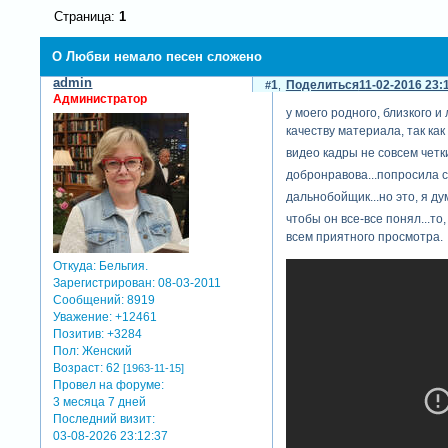
Страница:
1
О Любви немало песен сложено
admin
1
Поделиться
11-02-2016 23:
Администратор
у моего родного, близкого 
качеству материала, так ка
видео кадры не совсем четк
добронравова...попросила с
дальнобойщик...но это, я ду
чтобы он все-все понял...то
всем приятного просмотра.
Откуда:
Бельгия.
Зарегистрирован
: 08-03-2011
Сообщений:
8919
Уважение:
+12461
Позитив:
+3284
Пол:
Женский
Возраст:
62
[1963-11-15]
Провел на форуме:
3 месяца 7 дней
Последний визит:
03-08-2026 23:12:37