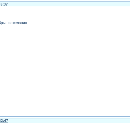
48:37
обрые пожелания
22:47