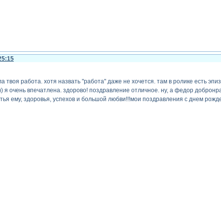
25:15
ла твоя работа. хотя назвать "работа" даже не хочется. там в ролике есть эпи
) я очень впечатлена. здорово! поздравление отличное. ну, а федор добронраво
стья ему, здоровья, успехов и большой любви!!!мои поздравления с днем рожд