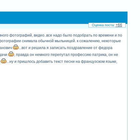
+66
много фотографий, видео..все надо было подобрать по времени и по
о и фотографии снимала обычной мыльницей. к сожалению, некоторые
панович
...вот и решила я записать поздравление от федора
адачи
, правда он немного перепутал профессию патрика, он не
ж
...ну и пришлось добавить текст песни на французском языке,