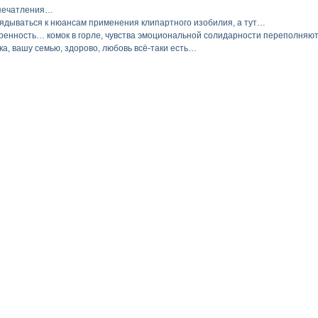
впечатления…
лядываться к нюансам применения клипартного изобилия, а тут…
кренность… комок в горле, чувства эмоциональной солидарности переполняю
а, вашу семью, здорово, любовь всё-таки есть…