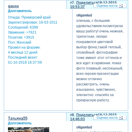
7
Поделиться
18-12-2015
+1
gauss
10:53:37
Долгожитель
oligawlad
Откуда:
Приморский край
оленька, с большим
Зарегистрирован
: 16-03-2011
удовольствием посмотрела
Сообщений:
6399
вашу работу! очень нежная,
Уважение:
+7621
трепетная, легкая.
Позитив:
+3915
понравился цветовой
Пол:
Женский
выбор фона,такой теплый,
Провел на форуме:
спокойный. фотографии
4 месяца 12 дней
Последний визит:
тоже имеют этот оттенок и
01-10-2018 16:37:59
все идет в гармонии. показ
фото плавный, неспешный,
всех героев презентации
можно отлично
рассмотреть. очень
изысканно, чувственно,
элегантно. спасибо за
прекрасную работу.
8
Поделиться
18-12-2015
+1
Татьяна55
14:46:03
Долгожитель
oligawlad