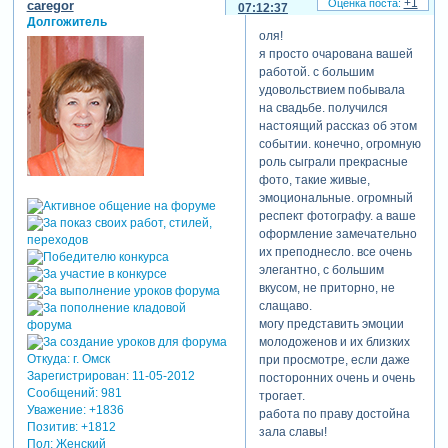
+1
caregor
07:12:37
Долгожитель
оля!
я просто очарована вашей
работой. с большим
удовольствием побывала
на свадьбе. получился
настоящий рассказ об этом
событии. конечно, огромную
роль сыграли прекрасные
фото, такие живые,
эмоциональные. огромный
респект фотографу. а ваше
оформление замечательно
их преподнесло. все очень
элегантно, с большим
вкусом, не приторно, не
слащаво.
могу представить эмоции
молодоженов и их близких
Откуда:
г. Омск
при просмотре, если даже
Зарегистрирован
: 11-05-2012
посторонних очень и очень
Сообщений:
981
трогает.
Уважение:
+1836
работа по праву достойна
Позитив:
+1812
зала славы!
Пол:
Женский