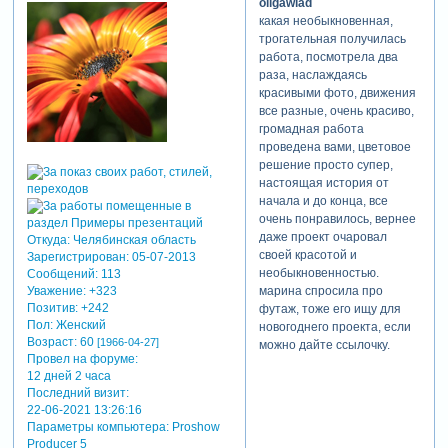
oligawlad
какая необыкновенная,
трогательная получилась
работа, посмотрела два
раза, наслаждаясь
красивыми фото, движения
все разные, очень красиво,
громадная работа
проведена вами, цветовое
решение просто супер,
настоящая история от
начала и до конца, все
очень понравилось, вернее
даже проект очаровал
Откуда:
Челябинская область
своей красотой и
Зарегистрирован
: 05-07-2013
необыкновенностью.
Сообщений:
113
марина спросила про
Уважение:
+323
Позитив:
+242
футаж, тоже его ищу для
Пол:
Женский
новогоднего проекта, если
Возраст:
60
[1966-04-27]
можно дайте ссылочку.
Провел на форуме:
12 дней 2 часа
Последний визит:
22-06-2021 13:26:16
Параметры компьютера:
Proshow
Producer 5