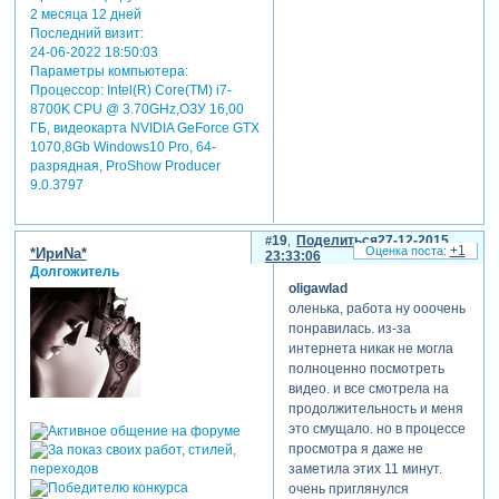
2 месяца 12 дней
ты - все, о чем я
Последний визит:
когда-либо
24-06-2022 18:50:03
мечтал.
Параметры компьютера:
сейчас прошло
Процессор: Intel(R) Core(TM) i7-
7 лет, месяц и
8700K CPU @ 3.70GHz,ОЗУ 16,00
ГБ, видеокарта NVIDIA GeForce GTX
один день,
1070,8Gb Windows10 Pro, 64-
с тех пор как мы
разрядная, ProShow Producer
встретились, и
9.0.3797
я так счастлив
сказать
сегодня мы
19
Поделиться
27-12-2015
станем мужем и
+1
*ИриNа*
23:33:06
женой и
Долгожитель
oligawlad
посвятим
оленька, работа ну ооочень
наши жизни
понравилась. из-за
прелестной
интернета никак не могла
вещи, которую
полноценно посмотреть
мы зовем
видео. и все смотрела на
любовью.
продолжительность и меня
итак, сейчас я
это смущало. но в процессе
стою хорошо
просмотра я даже не
одетый и
заметила этих 11 минут.
готовый
очень приглянулся