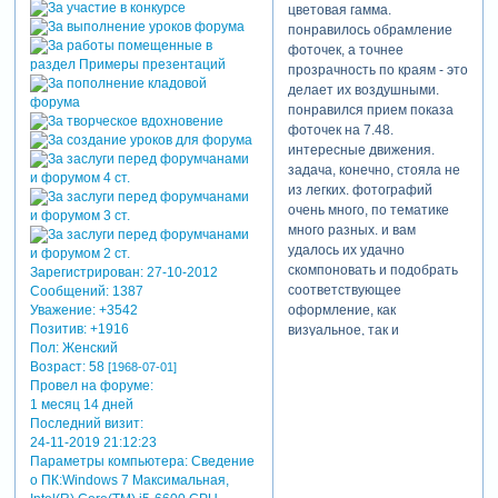
в черном
цветовая гамма.
костюме,
понравилось обрамление
который ты
фоточек, а точнее
сказала мне
прозрачность по краям - это
надеть,
делает их воздушными.
и когда ты
понравился прием показа
входишь, ты
фоточек на 7.48.
потрясающая,
интересные движения.
у меня
задача, конечно, стояла не
перехватывает
из легких. фотографий
дыхание...
очень много, по тематике
потому что ты
много разных. и вам
так...
удалось их удачно
скомпоновать и подобрать
Зарегистрирован
: 27-10-2012
красива, мила и
соответствующее
Сообщений:
1387
желанна,
оформление, как
Уважение:
+3542
ты - чудо,
Позитив:
+1916
визуальное, так и
просто
Пол:
Женский
музыкальное. вот, не
неотразима,
Возраст:
58
[1968-07-01]
"покопаешься". все сделано
ты так красива,
Провел на форуме:
мастерски. великолепный
мила и
1 месяц 14 дней
ролик получился.
желанна,
Последний визит:
ты - лучшее,
24-11-2019 21:12:23
что я видел в
Параметры компьютера:
Сведение
своей жизни,
о ПК:Windows 7 Максимальная,
ты - все, о чем я