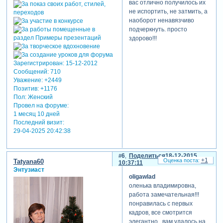
вас отлично получилось их
не испортить, не затмить, а
наоборот ненавязчиво
подчеркнуть. просто
здорово!!!
Зарегистрирован
: 15-12-2012
Сообщений:
710
Уважение:
+2449
Позитив:
+1176
Пол:
Женский
Провел на форуме:
1 месяц 10 дней
Последний визит:
29-04-2025 20:42:38
6
Поделиться
18-12-2015
+1
Tatyana60
10:37:11
Энтузиаст
oligawlad
оленька владимировна,
работа замечательная!!!
понравилась с первых
кадров, все смотрится
элегантно. вам удалось на