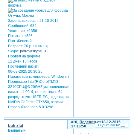
Откуда:
Москва
Зарегистрирован
: 21-10-2012
Сообщений:
634
Уважение:
+1356
Позитив:
+536
Пол:
Женский
Возраст:
76
[1950-06-13]
Skype:
petrovaskype131
Провел на форуме:
12 дней 15 часов
Последний визит:
06-03-2025 20:30:25
Параметры компьютера:
Windows-7
Процессор Intel(R)Core(TM)i3-
3210CPU@3.20GHZ,установленная
память- 4.00гб, тип системы- 64
разряд, комп-USER-PC, видеокарта
NVIDIA GeForce GTX650, версия
ProshouProducer- 5.0.3296
10
Поделиться
18-12-2015
+1
buh-zlat
17:16:50
Бывалый