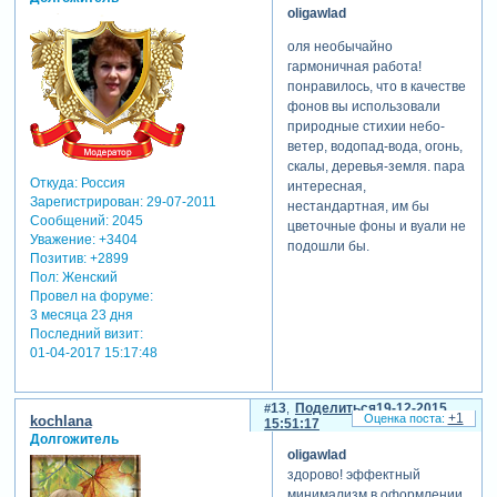
oligawlad
оля необычайно
гармоничная работа!
понравилось, что в качестве
фонов вы использовали
природные стихии небо-
ветер, водопад-вода, огонь,
скалы, деревья-земля. пара
Откуда:
Россия
интересная,
Зарегистрирован
: 29-07-2011
нестандартная, им бы
Сообщений:
2045
цветочные фоны и вуали не
Уважение:
+3404
подошли бы.
Позитив:
+2899
Пол:
Женский
Провел на форуме:
3 месяца 23 дня
Последний визит:
01-04-2017 15:17:48
13
Поделиться
19-12-2015
+1
kochlana
15:51:17
Долгожитель
oligawlad
здорово! эффектный
минимализм в оформлении