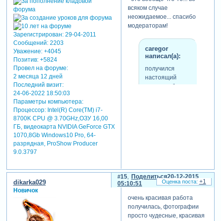
всяком случае
неожидаемое... спасибо
модераторам!
Зарегистрирован
: 29-04-2011
Сообщений:
2203
caregor
Уважение:
+4045
написал(а):
Позитив:
+5824
Провел на форуме:
получился
2 месяца 12 дней
настоящий
Последний визит:
рассказ об этом
24-06-2022 18:50:03
событии
Параметры компьютера:
Процессор: Intel(R) Core(TM) i7-
8700K CPU @ 3.70GHz,ОЗУ 16,00
ГБ, видеокарта NVIDIA GeForce GTX
tatyana60
1070,8Gb Windows10 Pro, 64-
написал(а):
разрядная, ProShow Producer
и все
9.0.3797
фотографии
оказались там,
15
Поделиться
20-12-2015
где они должны
+1
dikarka029
05:10:51
быть
Новичок
очень красивая работа
получилась, фотографии
просто чудесные, красивая