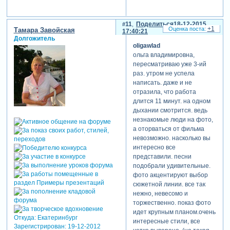
11
Поделиться
18-12-2015
+1
Тамара Завойская
17:40:21
Долгожитель
oligawlad
ольга владимировна,
пересматриваю уже 3-ий
раз. утром не успела
написать. даже и не
отразила, что работа
длится 11 минут. на одном
дыхании смотрится. ведь
незнакомые люди на фото,
а оторваться от фильма
невозможно. насколько вы
интересно все
представили. песни
подобрали удивительные.
фото акцентируют выбор
сюжетной линии. все так
нежно, невесомо и
торжественно. показ фото
идет крупным планом.очень
Откуда:
Екатеринбург
интересные стили, все
Зарегистрирован
: 19-12-2012