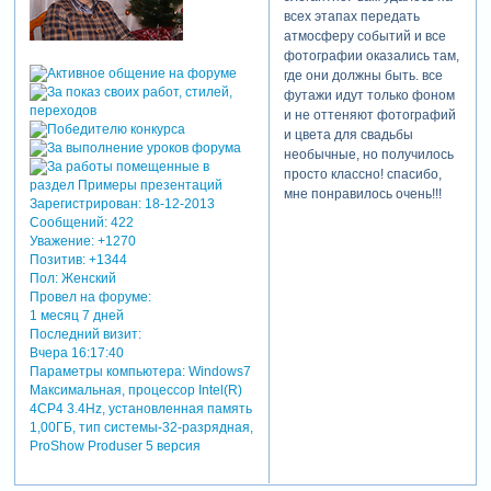
всех этапах передать
атмосферу событий и все
фотографии оказались там,
где они должны быть. все
футажи идут только фоном
и не оттеняют фотографий
и цвета для свадьбы
необычные, но получилось
просто классно! спасибо,
мне понравилось очень!!!
Зарегистрирован
: 18-12-2013
Сообщений:
422
Уважение:
+1270
Позитив:
+1344
Пол:
Женский
Провел на форуме:
1 месяц 7 дней
Последний визит:
Вчера 16:17:40
Параметры компьютера:
Windows7
Максимальная, процессор Intel(R)
4CP4 3.4Hz, установленная память
1,00ГБ, тип системы-32-разрядная,
ProShow Produser 5 версия