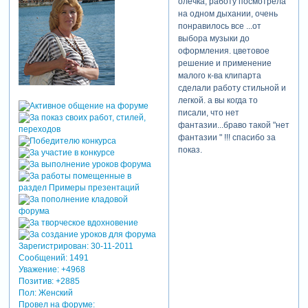
олечка, работу посмотрела
на одном дыхании, очень
понравилось все ...от
выбора музыки до
оформления. цветовое
решение и применение
малого к-ва клипарта
сделали работу стильной и
легкой. а вы когда то
писали, что нет
фантазии...браво такой "нет
фантазии " !!! спасибо за
показ.
Зарегистрирован
: 30-11-2011
Сообщений:
1491
Уважение:
+4968
Позитив:
+2885
Пол:
Женский
Провел на форуме: