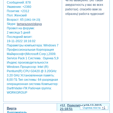
четко выверено. (но такая
Сообщений:
878
аккуратность у вас во всех
Уважение:
+2360
работах). спасибо вам за
Позитив:
+2312
образец! работа чудесная!
Пол:
Женский
Возраст:
65
[1961-04-23]
Skype:
tamarazavoiskaya
Провел на форуме:
2 месяца 5 дней
Последний визит:
19-11-2022 18:16:02
Параметры компьютера:
Windows 7
Профессиональная Корпорация
Майкрософт(Microsoft Corp.),2009.
Service Pack 1 Система : Оценка 5,9
Индекс производительности
Windows Процессор: Intel (R)
Pentium(R) CPU G3420 @ 3.20GHz
3.20 GHz Установленная память:
8,00 ГБ Тип системы: 64-разрядная
операционная система Компьютер:
DarthVader-ПК Рабочая группа:
WORKGROUP
12
Поделиться
18-12-2015
+1
Вирта
21:18:51
Долгожитель