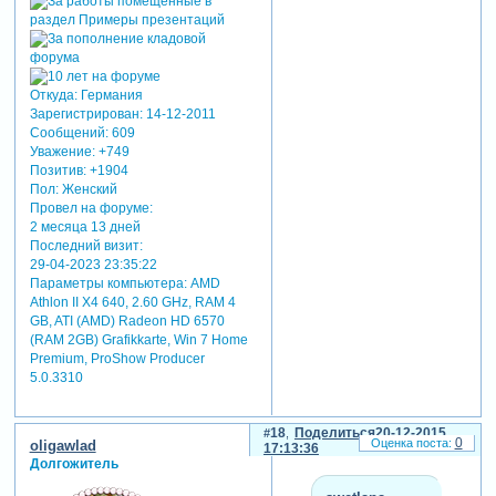
пожеланиями.
кстати, вот перевод первой
песни:
Откуда:
Германия
красивая
Зарегистрирован
: 14-12-2011
я верю в судьбу,
Сообщений:
609
ведь мы так и
Уважение:
+749
встретились,
Позитив:
+1904
шел дождь и мы
Пол:
Женский
вымокли до
Провел на форуме:
нитки,
2 месяца 13 дней
ты поймала
Последний визит:
последнее
29-04-2023 23:35:22
такси на пустой
Параметры компьютера:
AMD
Athlon II X4 640, 2.60 GHz, RAM 4
улице
GB, ATI (AMD) Radeon HD 6570
потом
(RAM 2GB) Grafikkarte, Win 7 Home
улыбнулась
Premium, ProShow Producer
мне и сказала
5.0.3310
<садись>
я спросил,
18
Поделиться
20-12-2015
веришь ли ты в
0
oligawlad
17:13:36
любовь с
Долгожитель
первого
взгляда?