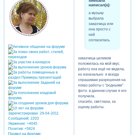
swetlana
написал(а):
ты ответила,
что поверишь,
а музыку
если я назову
выбрала
причину,
заказчица или
да, твои волосы
она просто с
мокрые и
ней
одежда в
согласилась
беспорядке,
и твой макияж
растекся по
заказчица целиком
лицу...
положилась на мой вкус.
но все равно ты
работу она ещё не видела,
так...
но изначально я всегда
красива, мила и
спрашиваю разрешения на
желанна,
показ работы с "родными"
ты - чудо,
фото. в данном случае я его
просто
получила.
неотразима,
спасибо, светлана, за
ты так красива,
оценку работы.
мила и
Зарегистрирован
: 29-04-2011
желанна,
Сообщений:
2203
ты - лучшее,
Уважение:
+4045
что я видел в
Позитив:
+5824
своей жизни,
Провел на форуме: