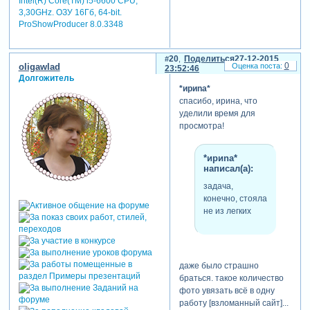
Intel(R) Core(TM) i5-6600 CPU,
когда-либо
3,30GHz. ОЗУ 16Гб, 64-bit.
ProShowProducer 8.0.3348
мечтал.
в богатстве и
бедности, пока
20
Поделиться
27-12-2015
0
oligawlad
23:52:46
смерть не
Долгожитель
разлучит нас,
*ириnа*
в болезни, в
спасибо, ирина, что
здравии ты
уделили время для
всегда в моем
просмотра!
сердце
до того дня,
*ириnа*
пока мы не
написал(а):
станем
старыми и
задача,
седыми
конечно, стояла
я буду беречь
не из легких
нашу любовь
всеми
способами
потому что ты
даже было страшно
так...
браться. такое количество
фото увязать всё в одну
красива, мила и
работу [взломанный сайт]...
желанна,