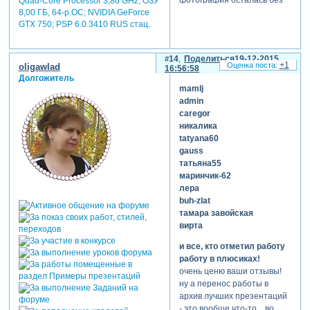
фотография осталась без
Quad-Core Processor 3,80 GHz, ОЗУ
8,00 ГБ, 64-р.ОС; NVIDIA GeForce
белого контура.
GTX 750; PSP 6.0.3410 RUS стац.
14
Поделиться
19-12-2015
+1
oligawlad
16:56:58
Долгожитель
mamlj
admin
caregor
никалика
tatyana60
gauss
татьяна55
маринчик-62
лера
buh-zlat
тамара завойская
вирта
и все, кто отметил работу
работу в плюсиках!
очень ценю ваши отзывы!
ну а перенос работы в
архив лучших презентаций
- это вообще что-то... во