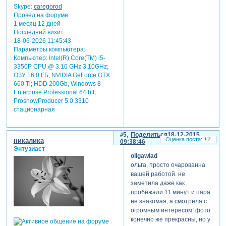
Skype:
caregorod
Провел на форуме:
1 месяц 12 дней
Последний визит:
18-06-2026 11:45:43
Параметры компьютера:
Компьютер: Intel(R) Core(TM) i5-
3350P CPU @ 3.10 GHz 3.10GHz;
ОЗУ 16.0 ГБ; NVIDIA GeForce GTX
660 Ti; HDD 200Gb, Windows 8
Enterprise Professional 64 bit,
ProshowProducer 5.0.3310
стационарная
5
Поделиться
18-12-2015
+2
никалика
09:38:46
Энтузиаст
oligawlad
ольга, просто очарованна
вашей работой. не
заметила даже как
пробежали 11 минут и пара
не знакомая, а смотрела с
огромным интересом! фото
конечно же прекрасны, но у