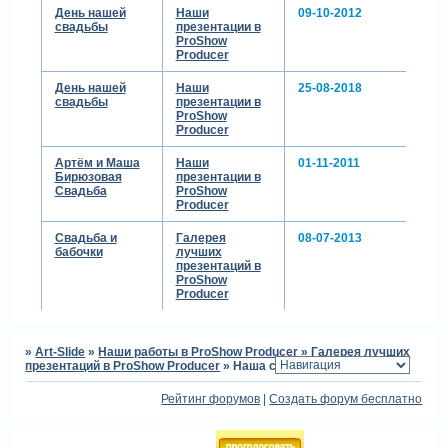
День нашей
Наши
09-10-2012
свадьбы
презентации в
вот и я так подумала.
ProShow
Producer
маринчик-62
buh-zlat
День нашей
Наши
25-08-2018
я применила пару футажей
свадьбы
презентации в
из набора от
ProShow
производителей etkpro_v11.
Producer
футажи хорошего качества,
Артём и Маша
Наши
01-11-2011
а поэтому весят прилично.
Бирюзовая
презентации в
сегодня постараюсь
Свадьба
ProShow
забросить на яндекс диск, а
Producer
оттуда вы сможете скачать
всё вместе, либо те из них,
Свадьба и
Галерея
08-07-2013
бабочки
лучших
которые вам понравятся.
презентаций в
ссылку помещу в "наши
ProShow
находки" футажи с масками.
Producer
сделав маску маской к
белому цвету, что я и
сделала в работе, получаем
»
Art-Slide
»
Наши работы в ProShow Producer
»
Галерея лучших
такие вот блестяшки
презентаций в ProShow Producer
»
Наша свадьба
kochlana
Рейтинг форумов
|
Создать форум бесплатно
светлана, спасибо за такую
оценку!