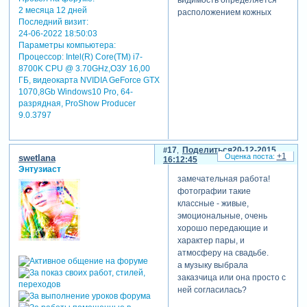
2 месяца 12 дней
расположением кожных
писали, что нет
Последний визит:
покровов. а вот то, что тату
фантазии
24-06-2022 18:50:03
оказывается то на одной
Параметры компьютера:
руке, то на другой - это
Процессор: Intel(R) Core(TM) i7-
горизонтальное отражение
нету,нету, танечка! всё
8700K CPU @ 3.70GHz,ОЗУ 16,00
фото, я делала это, исходя
повторение ранее
ГБ, видеокарта NVIDIA GeForce GTX
из технических
пройденного, ничего нового
1070,8Gb Windows10 Pro, 64-
соображений. но конечно
разрядная, ProShow Producer
это не допустимо, когда в
9.0.3797
результате таких действий
визуально кольцо
тамара
завойская
находится как бы на левой
17
Поделиться
20-12-2015
+1
swetlana
написал(а):
16:12:45
руке. обязательно
Энтузиаст
переделаю, огромное
песни
замечательная работа!
спасибо!
подобрали
фотографии такие
удивительные
классные - живые,
эмоциональные, очень
хорошо передающие и
характер пары, и
да, хотелось нежности в
атмосферу на свадьбе.
первых двух частях, ну и
а музыку выбрала
чтобы с подходящим
заказчица или она просто с
смыслом. а там где
ней согласилась?
застольные сцены -
конечно, чтобы с