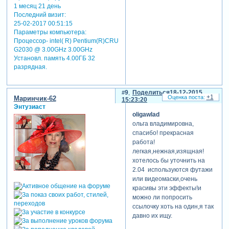
1 месяц 21 день
Последний визит:
25-02-2017 00:51:15
Параметры компьютера:
Процессор- intel( R) Pentium(R)CRU
G2030 @ 3.00GHz 3.00GHz
Установл. память 4.00ГБ 32
разрядная.
9
Поделиться
18-12-2015
+1
Маринчик-62
15:23:20
Энтузиаст
oligawlad
ольга владимировна,
спасибо! прекрасная
работа!
легкая,нежная,изящная!
хотелось бы уточнить на
2.04 используются футажи
или видеомаски,очень
красивы эти эффекты!и
можно ли попросить
ссылочку хоть на один,я так
давно их ищу.