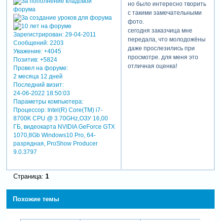
но было интересно творить
ты - чудо,
с такими замечательными
просто
фото.
неотразима,
сегодня заказчица мне
ты так красива,
Зарегистрирован
: 29-04-2011
передала, что молодожёны
мила и
Сообщений:
2203
даже прослезились при
желанна,
Уважение:
+4045
просмотре. для меня это
ты - лучшее,
Позитив:
+5824
отличная оценка!
что я видел в
Провел на форуме:
своей жизни,
2 месяца 12 дней
ты - все, о чем я
Последний визит:
когда-либо
24-06-2022 18:50:03
мечтал.
Параметры компьютера:
Процессор: Intel(R) Core(TM) i7-
8700K CPU @ 3.70GHz,ОЗУ 16,00
ГБ, видеокарта NVIDIA GeForce GTX
1070,8Gb Windows10 Pro, 64-
вирта
разрядная, ProShow Producer
написал(а):
9.0.3797
пара
интересная,
нестандартная,
Страница:
1
им бы
цветочные
Похожие темы
фоны и вуали
не подошли бы