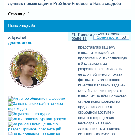
лучших презентаций в ProShow Producer
»
Наша свадьба
Страница:
1
Наша свадьба
1
Поделиться
17-12-2015
+58
oligawlad
20:59:16
Долгожитель
представляю вашему
вниманию свадебную
презентацию, выполненную
в 6-ке. заказчица
разрешила использовать
её для публичного показа.
фотоматериал хорошего
качества и главной задачей
моей было акцентировать
внимание на нём. несколько
стилей использовала из
предоставленных в
свободном доступе и
немного переделала.
несмотря на такую
длительность и наличие
большого количества