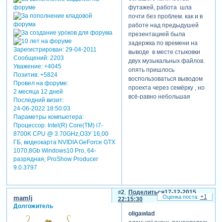
футажей, работа шла
почти без проблем. как и в
работе над предыдушей
презентацией была
задержка по времени на
Зарегистрирован
: 29-04-2011
выводе в месте стыковки
Сообщений:
2203
двух музыкальных файлов.
Уважение:
+4045
опять пришлось
Позитив:
+5824
воспользоваться выводом
Провел на форуме:
проекта через семёрку , но
2 месяца 12 дней
всё-равно небольшая
Последний визит:
погрешность в этом месте
24-06-2022 18:50:03
наблюдается.
Параметры компьютера:
предлагаю полюбоваться
Процессор: Intel(R) Core(TM) i7-
чудесной парой и всей
8700K CPU @ 3.70GHz,ОЗУ 16,00
свадебной церемонией,
ГБ, видеокарта NVIDIA GeForce GTX
действующие лица которой
1070,8Gb Windows10 Pro, 64-
разрядная, ProShow Producer
мне не знакомы.
9.0.3797
2
Поделиться
17-12-2015
+1
mamlj
22:15:30
Долгожитель
oligawlad