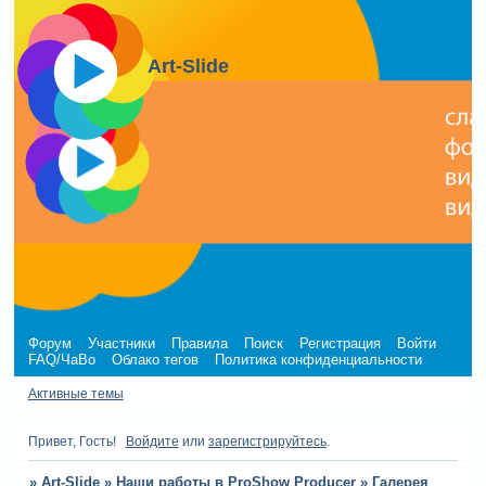
Art-Slide
Форум
Участники
Правила
Поиск
Регистрация
Войти
FAQ/ЧаВо
Облако тегов
Политика конфиденциальности
Активные темы
Привет, Гость!
Войдите
или
зарегистрируйтесь
.
»
Art-Slide
»
Наши работы в ProShow Producer
»
Галерея