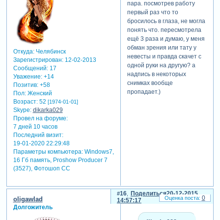
пара. посмотрев работу
все фото вставляла
первый раз что то
поочерёдно, так как они
бросилось в глаза, не могла
были отсняты фотографом,
понять что. пересмотрела
переместить пришлось
ещё 3 раза и думаю, у меня
только парочку
обман зрения или тату у
фотографий.
Откуда:
Челябинск
невесты и правда скачет с
Зарегистрирован
: 12-02-2013
одной руки на другую? а
Сообщений:
17
никалика
надпись в некоторых
Уважение:
+14
написал(а):
снимках вообще
Позитив:
+58
фото конечно
пропадает.)
Пол:
Женский
же прекрасны,
Возраст:
52
[1974-01-01]
но у вас
Skype:
dikarka029
отлично
Провел на форуме:
получилось их
7 дней 10 часов
Последний визит:
не испортить,
19-01-2020 22:29:48
не затмить, а
Параметры компьютера:
Windows7,
наоборот
16 Гб память, Proshow Producer 7
ненавязчиво
(3527), Фотошоп СС
подчеркнуть.
16
Поделиться
20-12-2015
0
oligawlad
14:57:17
Долгожитель
лиля, впервые мне
предоставили для работы