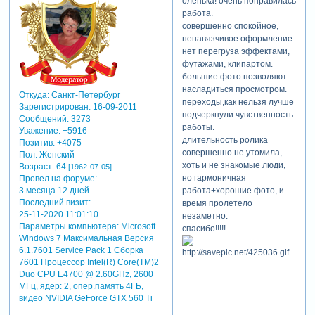
оленька! очень понравилась
работа.
совершенно спокойное,
ненавязчивое оформление.
нет перегруза эффектами,
футажами, клипартом.
большие фото позволяют
насладиться просмотром.
Откуда:
Санкт-Петербург
переходы,как нельзя лучше
Зарегистрирован
: 16-09-2011
подчеркнули чувственность
Сообщений:
3273
работы.
Уважение:
+5916
длительность ролика
Позитив:
+4075
теги: свадебный
совершенно не утомила,
Пол:
Женский
хоть и не знакомые люди,
Возраст:
64
[1962-07-05]
но гармоничная
Провел на форуме:
работа+хорошие фото, и
3 месяца 12 дней
Последний визит:
время пролетело
25-11-2020 11:01:10
незаметно.
Параметры компьютера:
Microsoft
спасибо!!!!!
Windows 7 Максимальная Версия
6.1.7601 Service Pack 1 Сборка
7601 Процессор Intel(R) Core(TM)2
Duo CPU E4700 @ 2.60GHz, 2600
МГц, ядер: 2, опер.память 4ГБ,
видео NVIDIA GeForce GTX 560 Ti