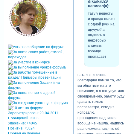
dikarka029
такие качественные фото и,
написал(а):
честно сказать, даже
тату у невесты
побаивалась испортить.
и правда скачет
с одной руки на
gauss
другую? а
написал(а):
надпись в
некоторых
фотографии
снимках
тоже имеют
вообще
этот оттенок
пропадает
наталья, я очень
оля, на эти оттенки фото и
благодарна вам за то, что
постаралась оттолкнуться
вы обратили на это
при выборе цветового
внимание, а я вот упустила.
оформления. конечно в
своевременно, работу буду
программе в двух первых
сдавать только
частях цвета немного
послезавтра, сегодня
понасыщеннее, но что
исправлю.
поделать...
Зарегистрирован
: 29-04-2011
пропадения надписи я
Сообщений:
2203
вообще не нашла. надпись
Уважение:
+4045
татьяна55
Позитив:
+5824
расположена так, что её
написал(а):
Провел на форуме:
видимость определяется