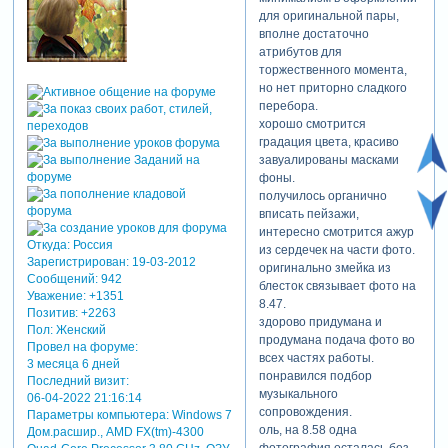
для оригинальной пары,
вполне достаточно
атрибутов для
торжественного момента,
но нет приторно сладкого
перебора.
хорошо смотрится
градация цвета, красиво
завуалированы масками
фоны.
получилось органично
вписать пейзажи,
интересно смотрится ажур
Откуда:
Россия
из сердечек на части фото.
Зарегистрирован
: 19-03-2012
оригинально змейка из
Сообщений:
942
блесток связывает фото на
Уважение:
+1351
8.47.
Позитив:
+2263
здорово придумана и
Пол:
Женский
продумана подача фото во
Провел на форуме:
всех частях работы.
3 месяца 6 дней
понравился подбор
Последний визит:
музыкального
06-04-2022 21:16:14
сопровождения.
Параметры компьютера:
Windows 7
оль, на 8.58 одна
Дом.расшир., AMD FX(tm)-4300