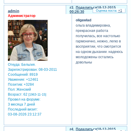
3
Поделиться
18-12-2015
+1
admin
00:26:30
Администратор
oligawlad
ольга владимировна,
прекрасная работа
получилась, все настолько
гармонично, нежно, легко в
восприятии, что смотрится
на одном дыхании. надеюсь
молодожены остались
довольны
Откуда:
Бельгия.
Зарегистрирован
: 08-03-2011
Сообщений:
8919
Уважение:
+12461
Позитив:
+3284
Пол:
Женский
Возраст:
62
[1963-11-15]
Провел на форуме:
3 месяца 7 дней
Последний визит:
03-08-2026 23:12:37
4
Поделиться
18-12-2015