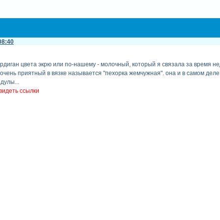
08:40
ардиган цвета экрю или по-нашему - молочный, который я связала за время не
 очень приятный в вязке называется "пехорка жемчужная". она и в самом деле
дулы...
видеть ссылки