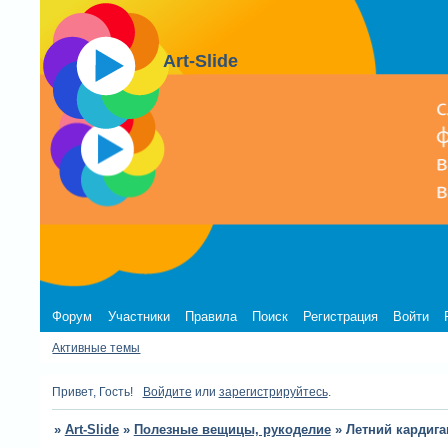
Art-Slide
Форум
Участники
Правила
Поиск
Регистрация
Войти
Активные темы
Привет, Гость!
Войдите
или
зарегистрируйтесь
.
»
Art-Slide
»
Полезные вещицы, рукоделие
»
Летний кардига