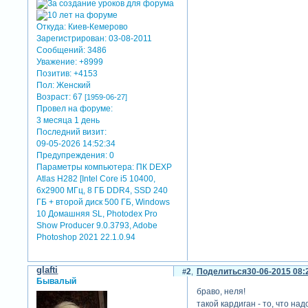
Откуда:
Киев-Кемерово
Зарегистрирован
: 03-08-2011
Сообщений:
3486
Уважение:
+8999
Позитив:
+4153
Пол:
Женский
Возраст:
67
[1959-06-27]
Провел на форуме:
3 месяца 1 день
Последний визит:
09-05-2026 14:52:34
Предупреждения:
0
Параметры компьютера:
ПК DEXP
Atlas H282 [Intel Core i5 10400,
6x2900 МГц, 8 ГБ DDR4, SSD 240
ГБ + второй диск 500 ГБ, Windows
10 Домашняя SL, Photodex Pro
Show Producer 9.0.3793, Adobe
Photoshop 2021 22.1.0.94
glafti
2
Поделиться
30-06-2015 08:
Бывалый
браво, неля!
такой кардиган - то, что над