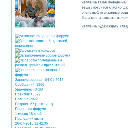
неллечка такая молодчина!
вещь смотрится классно ,да
очень люблю вязанные вещи
была мечта связать из ирис
неллечка будем ждать следу
Зарегистрирован
: 04-01-2012
Сообщений:
1966
Уважение:
+3463
Позитив:
+6529
Пол:
Женский
Возраст:
67
[1958-12-31]
Провел на форуме:
1 месяц 18 дней
Последний визит:
26-07-2016 12:42:35