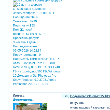
Откуда:
Киев-Кемерово
Зарегистрирован
: 03-08-2011
Сообщений:
3486
Уважение:
+8999
Позитив:
+4153
Пол:
Женский
Возраст:
67
[1959-06-27]
Провел на форуме:
3 месяца 1 день
Последний визит:
09-05-2026 14:52:34
Предупреждения:
0
Параметры компьютера:
ПК DEXP
Atlas H282 [Intel Core i5 10400,
6x2900 МГц, 8 ГБ DDR4, SSD 240
ГБ + второй диск 500 ГБ, Windows
10 Домашняя SL, Photodex Pro
Show Producer 9.0.3793, Adobe
Photoshop 2021 22.1.0.94
Лиечка
5
Поделиться
30-06-2015 10:
Долгожитель
nelly2706
очень красивый кардиган п