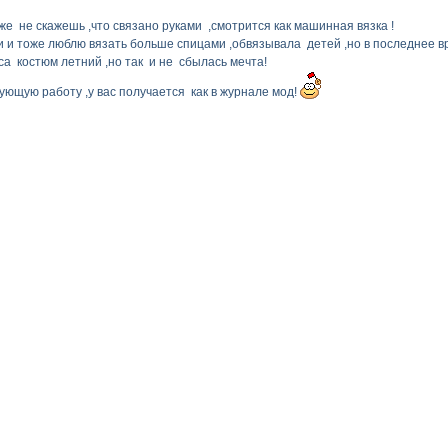
же не скажешь ,что связано руками ,смотрится как машинная вязка !
 и тоже люблю вязать больше спицами ,обвязывала детей ,но в последнее вр
а костюм летний ,но так и не сбылась мечта!
ющую работу ,у вас получается как в журнале мод!