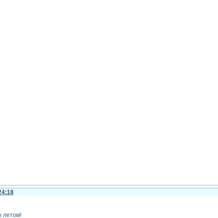
24:18
о летом!