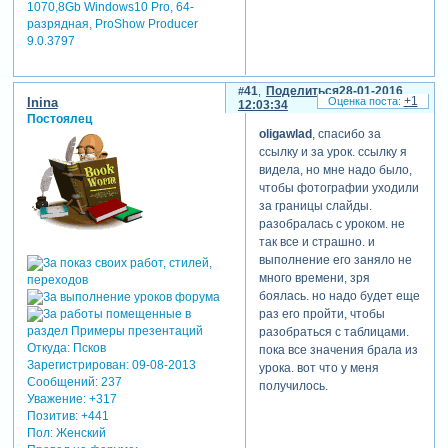
не каждое фото подряд.
1070,8Gb Windows10 Pro, 64-
разрядная, ProShow Producer
сейчас не могу найти, - в
9.0.3797
blufftitler сделанное шоу.
там поочередно
выдвигается каждое третье
41
Поделиться
28-01-2016
фото из хоровода, но
+1
Inina
12:03:34
количество подобрано так,
Постоялец
что после 3-го круга
oligawlad
, спасибо за
"продемонстрируются" все.
ссылку и за урок. ссылку я
да, в принципе несложно
видела, но мне надо было,
подобрать это количество.
чтобы фотографии уходили
но это, как всегда, теория.
за границы слайды.
кто возьмется осуществить
разобралась с уроком. не
на практике?
так все и страшно. и
ой нет, сейчас у вас
выполнение его заняло не
конкурс!. пойду посмотрю
много времени, зря
насчет голосования. не
боялась. но надо будет еще
совсем понял за кого и кто
раз его пройти, чтобы
может голосовать (здесь не
разобраться с таблицами.
Откуда:
Псков
объяснять!!!
)
пока все значения брала из
Зарегистрирован
: 09-08-2013
урока. вот что у меня
успехов!
Сообщений:
237
получилось.
Уважение:
+317
отредактировано biv50 (22-
Позитив:
+441
01-2016 19:27:19)
Пол:
Женский