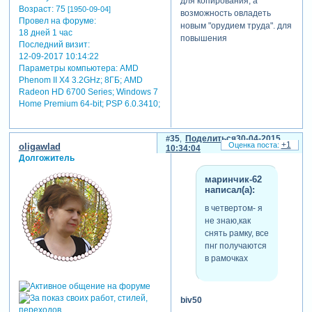
для копирования, а
Возраст:
75
[1950-09-04]
возможность овладеть
Провел на форуме:
новым "орудием труда". для
18 дней 1 час
повышения
Последний визит:
производительности.
12-09-2017 10:14:22
Параметры компьютера:
AMD
успехов!
Phenom II X4 3.2GHz; 8ГБ; AMD
Radeon HD 6700 Series; Windows 7
Home Premium 64-bit; PSP 6.0.3410;
35
Поделиться
30-04-2015
+1
oligawlad
10:34:04
Долгожитель
маринчик-62
написал(а):
в четвертом- я
не знаю,как
снять рамку, все
пнг получаются
в рамочках
biv50