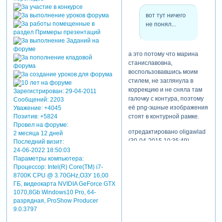
вот тут ничего
не понял...
а это потому что марина
станиславовна,
воспользовавшись моим
стилем, не заглянула в
коррекцию и не сняла там
Зарегистрирован
: 29-04-2011
галочку с контура, поэтому
Сообщений:
2203
её png-эшные изображения
Уважение:
+4045
Позитив:
+5824
стоят в контурной рамке.
Провел на форуме:
отредактировано oligawlad
2 месяца 12 дней
(30-04-2015 10:35:49)
Последний визит:
24-06-2022 18:50:03
Параметры компьютера:
Процессор: Intel(R) Core(TM) i7-
8700K CPU @ 3.70GHz,ОЗУ 16,00
ГБ, видеокарта NVIDIA GeForce GTX
1070,8Gb Windows10 Pro, 64-
разрядная, ProShow Producer
9.0.3797