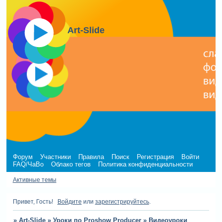
Art-Slide
Форум
Участники
Правила
Поиск
Регистрация
Войти
FAQ/ЧаВо
Облако тегов
Политика конфиденциальности
Активные темы
Привет, Гость!
Войдите
или
зарегистрируйтесь
.
»
Art-Slide
»
Уроки по Proshow Producer
»
Видеоуроки