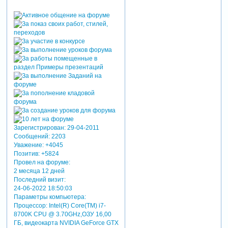
за экрана, например
справа. издалека...)).
и приходило бы уже
практически в развернутом
виде! медленно
проплывало экран, уступая
место следующему. конечно
и количество фото
придется увеличить
минимум до 10-12.
иначе зритель устанет
ждать когда приедет
следующее фото.
Зарегистрирован
: 29-04-2011
2.фиксировать фото для
Сообщений:
2203
просмотра. но это уже
Уважение:
+4045
сложный процесс. см. уроки
Позитив:
+5824
Зарегистрируйтесь, чтобы
Провел на форуме:
увидеть ссылки
(
#62
) и
2 месяца 12 дней
Зарегистрируйтесь, чтобы
Последний визит:
увидеть ссылки
"
#122
".
24-06-2022 18:50:03
зато и больше
Параметры компьютера:
возможностей, - выдвигать
Процессор: Intel(R) Core(TM) i7-
можно в разные стороны, с
8700K CPU @ 3.70GHz,ОЗУ 16,00
наклонами, покачиванием. и
ГБ, видеокарта NVIDIA GeForce GTX