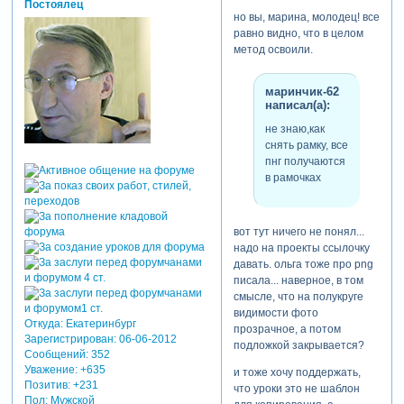
Постоялец
но вы, марина, молодец! все
равно видно, что в целом
метод освоили.
маринчик-62
написал(а):
не знаю,как
снять рамку, все
пнг получаются
в рамочках
вот тут ничего не понял...
надо на проекты ссылочку
давать. ольга тоже про png
писала... наверное, в том
смысле, что на полукруге
видимости фото
Откуда:
Екатеринбург
прозрачное, а потом
Зарегистрирован
: 06-06-2012
подложкой закрывается?
Сообщений:
352
Уважение:
+635
и тоже хочу поддержать,
Позитив:
+231
что уроки это не шаблон
Пол:
Мужской