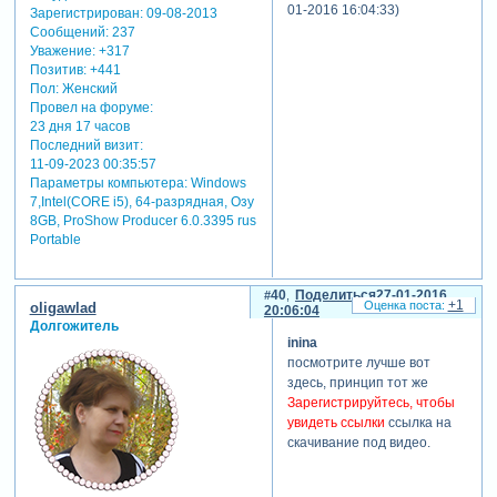
(0,0) или близко к этому и
01-2016 16:04:33)
Зарегистрирован
: 09-08-2013
фото будут кружить вокруг
Сообщений:
237
середины экрана.
Уважение:
+317
Позитив:
+441
но, этого для просмотра
Пол:
Женский
мало:
"и еще, когда
Провел на форуме:
смотришь на развернутом
23 дня 17 часов
экране, рябит в глазах"
.
Последний визит:
все правильно. посмотрите
11-09-2023 00:35:57
любой хороший клип, да
Параметры компьютера:
Windows
хоть художественный
7,Intel(CORE i5), 64-разрядная, Озу
фильм - там панорама или
8GB, ProShow Producer 6.0.3395 rus
очень медленно движется,
Portable
или быстро смещается и
фиксируется на нужном
объекте.
40
Поделиться
27-01-2016
+1
oligawlad
20:06:04
а у нас тут именно
Долгожитель
панорамный показ. поэтому
inina
2 врианта:
посмотрите лучше вот
здесь, принцип тот же
1.увеличить радиус
Зарегистрируйтесь, чтобы
вращения по x. сделать его
увидеть ссылки
ссылка на
не 40, а 500, например.
скачивание под видео.
соответственно в 10 раз
уменьшить частоту. так,
чтобы фото приходило, из-