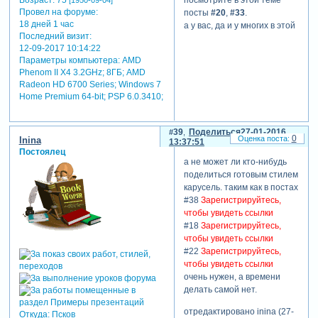
Провел на форуме:
посты
#20
,
#33
.
18 дней 1 час
а у вас, да и у многих в этой
Последний визит:
теме, фото в середине
12-09-2017 10:14:22
экрана уже уходит вдаль.
Параметры компьютера:
AMD
просто скопировали
Phenom II X4 3.2GHz; 8ГБ; AMD
учебный проект оли. одно
Radeon HD 6700 Series; Windows 7
из преимуществ
Home Premium 64-bit; PSP 6.0.3410;
использования
модификаторов то, что
тайм-линия не занята,
39
Поделиться
27-01-2016
0
Inina
свободна для других задач.
13:37:51
Постоялец
в частности, посмотрите
а не может ли кто-нибудь
начало урока
поделиться готовым стилем
Зарегистрируйтесь, чтобы
карусель. таким как в постах
увидеть ссылки
(
#75 2.1.
#38
Зарегистрируйтесь,
некоторые простые
чтобы увидеть ссылки
приемы управления
#18
Зарегистрируйтесь,
вращением
). там на 1-й
чтобы увидеть ссылки
минуте я отметил, , что
#22
Зарегистрируйтесь,
координаты
чтобы увидеть ссылки
панорамирования можно
очень нужен, а времени
использовать как
делать самой нет.
координаты центра
эллипса. установите их в
отредактировано inina (27-
Откуда:
Псков