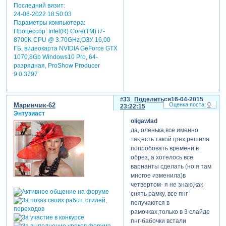
Последний визит:
24-06-2022 18:50:03
Параметры компьютера:
Процессор: Intel(R) Core(TM) i7-
8700K CPU @ 3.70GHz,ОЗУ 16,00
ГБ, видеокарта NVIDIA GeForce GTX
1070,8Gb Windows10 Pro, 64-
разрядная, ProShow Producer
9.0.3797
33
Поделиться
16-04-2015
0
Маринчик-62
23:22:15
Энтузиаст
oligawlad
да, оленька,все именно
так,есть такой грех,решила
попробовать времени в
обрез, а хотелось все
варианты сделать (но я там
многое изменила)в
четвертом- я не знаю,как
снять рамку, все пнг
получаются в
рамочках,только в 3 слайде
пнг-бабочки встали