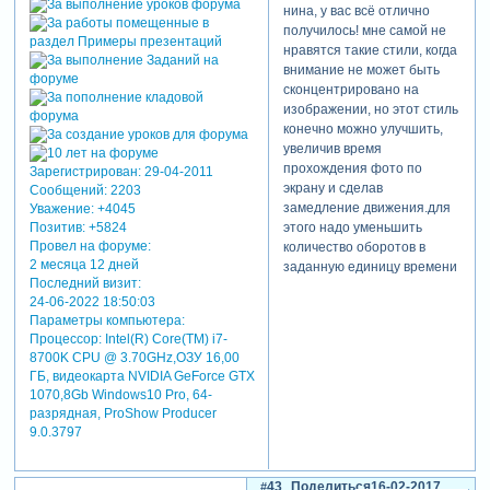
нина, у вас всё отлично
получилось! мне самой не
нравятся такие стили, когда
внимание не может быть
сконцентрировано на
изображении, но этот стиль
конечно можно улучшить,
увеличив время
прохождения фото по
Зарегистрирован
: 29-04-2011
экрану и сделав
Сообщений:
2203
замедление движения.для
Уважение:
+4045
Позитив:
+5824
этого надо уменьшить
Провел на форуме:
количество оборотов в
2 месяца 12 дней
заданную единицу времени
Последний визит:
и сместить точку поворота
24-06-2022 18:50:03
фото ближе к краю экрана.
Параметры компьютера:
в этом уроке у меня
Процессор: Intel(R) Core(TM) i7-
допущены две ошибки,
8700K CPU @ 3.70GHz,ОЗУ 16,00
которые могут иметь
ГБ, видеокарта NVIDIA GeForce GTX
существенное значение
1070,8Gb Windows10 Pro, 64-
при изменении параметров.
разрядная, ProShow Producer
никак не хватает времени
9.0.3797
сделать уточняющий урок.
43
Поделиться
16-02-2017