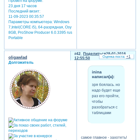
Провел на форуме:
23 дня 17 часов
Последний визит:
11-09-2023 00:35:57
Параметры компьютера:
Windows
7,Intel(CORE i5), 64-разрядная, Озу
8GB, ProShow Producer 6.0.3395 rus
Portable
42
Поделиться
28-01-2016
+1
oligawlad
12:55:50
Долгожитель
inina
написал(а):
зря боялась. но
надо будет еще
раз его пройти,
чтобы
разобраться с
таблицами
самое главное - захотеть!