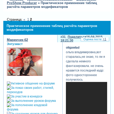
ProShow Producer
»
Практическое применение таблиц
расчёта параметров модификаторов
Страница:
«
1
2
Практическое применение таблиц расчёта параметров
модификаторов
31
Поделиться
16-04-2015
+1
Маринчик-62
18:21:30
Энтузиаст
oligawlad
ольга владимировна,вот
старалась,не знаю, то ли я
сделала немного
фантазировала. не очень
нравится последний кадр:
фото одностороннее
получилось