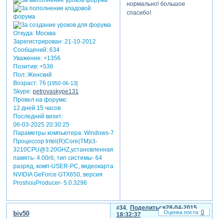
нормально! большое
спасибо!
Откуда:
Москва
Зарегистрирован
: 21-10-2012
Сообщений:
634
Уважение:
+1356
Позитив:
+536
Пол:
Женский
Возраст:
76
[1950-06-13]
Skype:
petrovaskype131
Провел на форуме:
12 дней 15 часов
Последний визит:
06-03-2025 20:30:25
Параметры компьютера:
Windows-7
Процессор Intel(R)Core(TM)i3-
3210CPU@3.20GHZ,установленная
память- 4.00гб, тип системы- 64
разряд, комп-USER-PC, видеокарта
NVIDIA GeForce GTX650, версия
ProshouProducer- 5.0.3296
34
Поделиться
28-04-2015
0
biv50
18:32:37