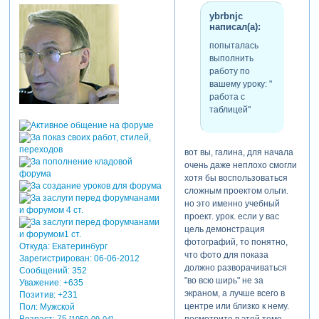
ybrbnjc
написал(а):
согласна, что как стиль, этот
вариант не очень приятный
попыталась
к просмотру. целью урока
выполнить
было показать как
работу по
пользоваться таблицей.
вашему уроку: "
здесь, если будет понят сам
работа с
принцип пользования ей,
таблицей"
можно
поэкспериментировать,
уменьшить скорость
вот вы, галина, для начала
вращения, т.е. уменьшить
очень даже неплохо смогли
кол-во оборотов в единицу
хотя бы воспользоваться
времени.
сложным проектом ольги.
но это именно учебный
проект. урок. если у вас
цель демонстрация
фотографий, то понятно,
Откуда:
Екатеринбург
что фото для показа
Зарегистрирован
: 06-06-2012
должно разворачиваться
Сообщений:
352
"во всю ширь" не за
Уважение:
+635
экраном, а лучше всего в
Позитив:
+231
центре или близко к нему.
Пол:
Мужской
Возраст:
75
посмотрите в этой теме
[1950-09-04]