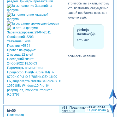
это чтобы вы знали, потому
что, возможно, обсуждение
вашей проблемы поможет
кому-то ещё.
ybrbnjc
Зарегистрирован
: 29-04-2011
написал(а):
Сообщений:
2203
есть ляп
Уважение:
+4045
Позитив:
+5824
Провел на форуме:
2 месяца 12 дней
если есть желание
Последний визит:
разобраться где вы
24-06-2022 18:50:03
допустили ошибку, вышлите
Параметры компьютера:
мне проект в личку, я
Процессор: Intel(R) Core(TM) i7-
посмотрю.
8700K CPU @ 3.70GHz,ОЗУ 16,00
ГБ, видеокарта NVIDIA GeForce GTX
1070,8Gb Windows10 Pro, 64-
ybrbnjc
разрядная, ProShow Producer
написал(а):
9.0.3797
когда смотришь
на развернутом
экране, рябит в
38
Поделиться
22-01-2016
0
biv50
19:16:50
глазах
Постоялец