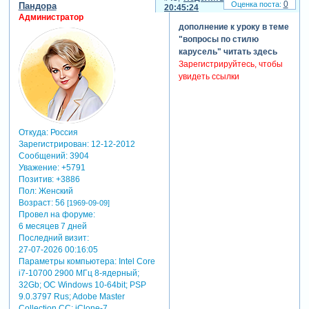
0
Пандора
20:45:24
Администратор
дополнение к уроку в теме
"вопросы по стилю
карусель" читать здесь
Зарегистрируйтесь, чтобы
увидеть ссылки
Откуда:
Россия
Зарегистрирован
: 12-12-2012
Сообщений:
3904
Уважение:
+5791
Позитив:
+3886
Пол:
Женский
Возраст:
56
[1969-09-09]
Провел на форуме:
6 месяцев 7 дней
Последний визит:
27-07-2026 00:16:05
Параметры компьютера:
Intel Core
i7-10700 2900 МГц 8-ядерный;
32Gb; ОС Windows 10-64bit; PSP
9.0.3797 Rus; Adobe Master
Collection СС; iClone-7