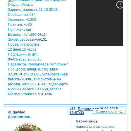
Откуда:
Москва
Зарегистрирован
: 21-10-2012
Сообщений:
634
Уважение:
+1356
Позитив:
+536
Пол:
Женский
Возраст:
76
[1950-06-13]
Skype:
petrovaskype131
Провел на форуме:
12 дней 15 часов
Последний визит:
06-03-2025 20:30:25
Параметры компьютера:
Windows-7
Процессор Intel(R)Core(TM)i3-
3210CPU@3.20GHZ,установленная
память- 4.00гб, тип системы- 64
разряд, комп-USER-PC, видеокарта
NVIDIA GeForce GTX650, версия
ProshouProducer- 5.0.3296
32
Поделиться
16-04-2015
+1
oligawlad
18:57:33
Долгожитель
маринчик-62
марина станиславовна!