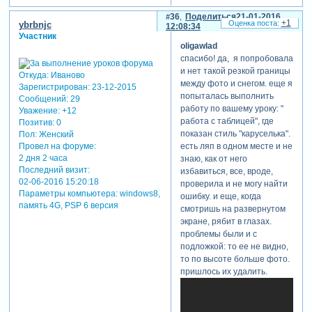
36
Поделиться
21-01-2016
+1
ybrbnjc
12:08:34
Участник
oligawlad
спасибо! да, я попробовала
и нет такой резкой границы
Откуда:
Иваново
между фото и снегом. еще я
Зарегистрирован
: 23-12-2015
попыталась выполнить
Сообщений:
29
работу по вашему уроку: "
Уважение:
+12
работа с таблицей", где
Позитив:
0
показан стиль "каруселька".
Пол:
Женский
Провел на форуме:
есть ляп в одном месте и не
2 дня 2 часа
знаю, как от него
Последний визит:
избавиться, все, вроде,
02-06-2016 15:20:18
проверила и не могу найти
Параметры компьютера:
windows8,
ошибку. и еще, когда
память 4G, PSP 6 версия
смотришь на развернутом
экране, рябит в глазах.
проблемы были и с
подложкой: то ее не видно,
то по высоте больше фото.
пришлось их удалить.