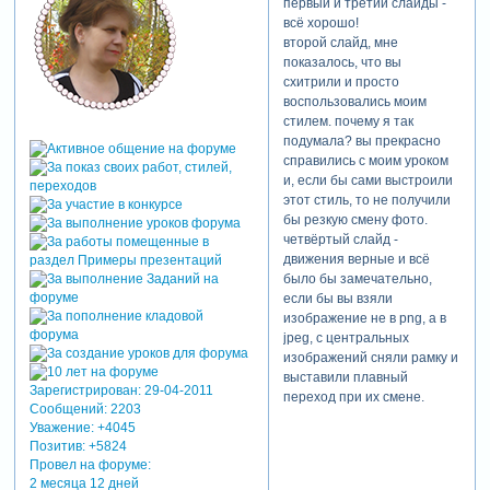
первый и третий слайды -
всё хорошо!
второй слайд, мне
показалось, что вы
схитрили и просто
воспользовались моим
стилем. почему я так
подумала? вы прекрасно
справились с моим уроком
и, если бы сами выстроили
этот стиль, то не получили
бы резкую смену фото.
четвёртый слайд -
движения верные и всё
было бы замечательно,
если бы вы взяли
изображение не в png, а в
jpeg, с центральных
изображений сняли рамку и
выставили плавный
Зарегистрирован
: 29-04-2011
переход при их смене.
Сообщений:
2203
Уважение:
+4045
Позитив:
+5824
Провел на форуме:
2 месяца 12 дней