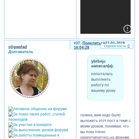
37
Поделиться
21-01-2016
0
oligawlad
16:04:28
Долгожитель
ybrbnjc
написал(а):
попыталась
выполнить
отредактировано ybrbnjc
работу по
(21-01-2016 12:12:00)
вашему уроку
галина, вам надо было
выложить этот пост в теме с
моим уроком. понимаю, что
вы пока плохо
ориентируетесь на форуме,