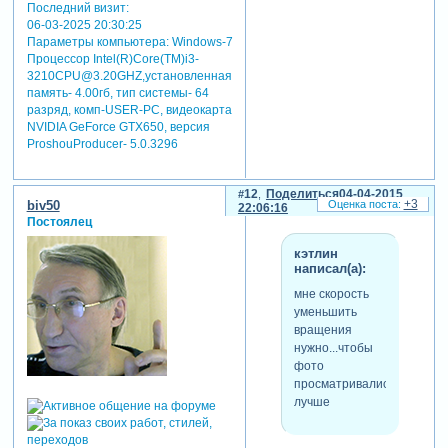
содержимое архивов
Последний визит:
проверяет. но так-то пока
06-03-2025 20:30:25
не было проблем...
Параметры компьютера:
Windows-7
Процессор Intel(R)Core(TM)i3-
отредактировано biv50 (04-
3210CPU@3.20GHZ,установленная
04-2015 15:59:18)
память- 4.00гб, тип системы- 64
разряд, комп-USER-PC, видеокарта
NVIDIA GeForce GTX650, версия
ProshouProducer- 5.0.3296
12
Поделиться
04-04-2015
+3
biv50
22:06:16
Постоялец
кэтлин
написал(а):
мне скорость
уменьшить
вращения
нужно...чтобы
фото
просматривались
лучше