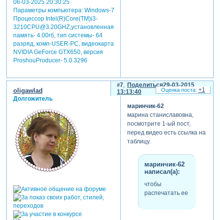
06-03-2025 20:30:25
Параметры компьютера:
Windows-7
Процессор Intel(R)Core(TM)i3-
3210CPU@3.20GHZ,установленная
память- 4.00гб, тип системы- 64
разряд, комп-USER-PC, видеокарта
NVIDIA GeForce GTX650, версия
ProshouProducer- 5.0.3296
7
Поделиться
29-03-2015
+1
oligawlad
13:13:40
Долгожитель
маринчик-62
марина станиславовна,
посмотрите 1-ый пост,
перед видео есть ссылка на
таблицу.
маринчик-62
написал(а):
чтобы
распечатать ее