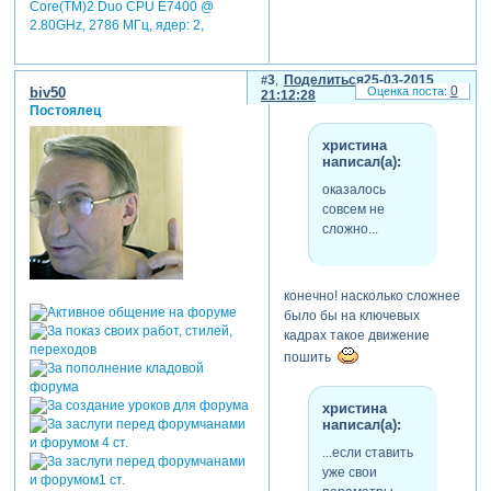
Core(TM)2 Duo CPU E7400 @
2.80GHz, 2786 МГц, ядер: 2,
3
Поделиться
25-03-2015
0
biv50
21:12:28
Постоялец
христина
написал(а):
оказалось
совсем не
сложно...
конечно! насколько сложнее
было бы на ключевых
кадрах такое движение
пошить
христина
написал(а):
...если ставить
уже свои