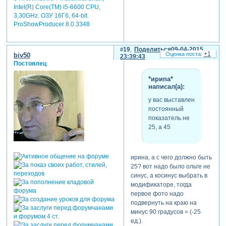
Intel(R) Core(TM) i5-6600 CPU,
3,30GHz. ОЗУ 16Гб, 64-bit.
ProShowProducer 8.0.3348
19
Поделиться
09-04-2015
+1
biv50
23:39:43
Постоялец
"картинка" красивая, но
*ириnа*
несколько значений все
написал(а):
таки пришлось подбирать.
что-то не все у меня
у вас выставлен
получилось рассчитать в
постоянный
таблице. поэтому проект
показатель не
пока не выкладываю.
25, а 45
сначала отправлю игорю
валентиновичу на проверку.
ирина, а с чего должно быть
oligawlad
25? вот надо было ольге не
написал(а):
синус, а косинус выбрать в
модификаторе, тогда
а вот сдвиг по
первое фото надо
времени
подвернуть на краю на
минус 90 градусов = (-25
ед.).