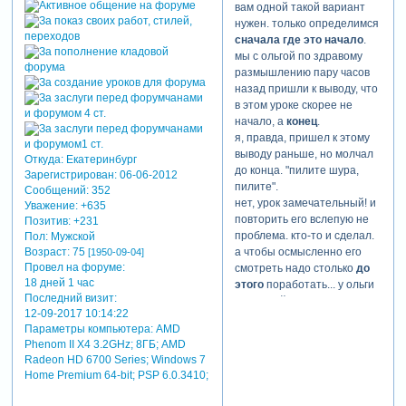
вам одной такой вариант
нужен. только определимся
сначала где это начало
.
мы с ольгой по здравому
размышлению пару часов
назад пришли к выводу, что
в этом уроке скорее не
начало, а
конец
.
я, правда, пришел к этому
выводу раньше, но молчал
Откуда:
Екатеринбург
до конца. "пилите шура,
Зарегистрирован
: 06-06-2012
пилите".
Сообщений:
352
нет, урок замечательный! и
Уважение:
+635
повторить его вслепую не
Позитив:
+231
проблема. кто-то и сделал.
Пол:
Мужской
Возраст:
75
а чтобы осмысленно его
[1950-09-04]
Провел на форуме:
смотреть надо столько
до
18 дней 1 час
этого
поработать... у ольги
Последний визит:
за спиной столько руды
12-09-2017 10:14:22
перекопано, - она и забыла
Параметры компьютера:
AMD
про нее.
Phenom II X4 3.2GHz; 8ГБ; AMD
Radeon HD 6700 Series; Windows 7
я бы на месте ольги
Home Premium 64-bit; PSP 6.0.3410;
посадил перед входом в
урок волшебного попугая с