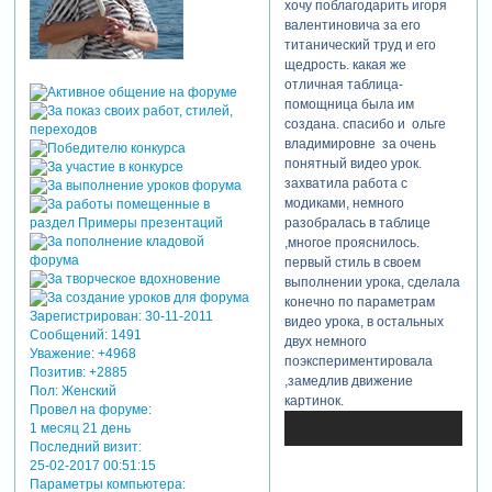
хочу поблагодарить игоря
подачи ирины.
валентиновича за его
титанический труд и его
успехов!
щедрость. какая же
отредактировано biv50 (09-
отличная таблица-
04-2015 23:42:40)
помощница была им
создана. спасибо и ольге
владимировне за очень
понятный видео урок.
захватила работа с
модиками, немного
разобралась в таблице
,многое прояснилось.
первый стиль в своем
выполнении урока, сделала
конечно по параметрам
Зарегистрирован
: 30-11-2011
видео урока, в остальных
Сообщений:
1491
двух немного
Уважение:
+4968
поэкспериментировала
Позитив:
+2885
,замедлив движение
Пол:
Женский
картинок.
Провел на форуме:
1 месяц 21 день
Последний визит:
25-02-2017 00:51:15
Параметры компьютера: