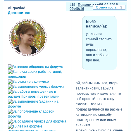
контрольным вопросом:
15
Поделиться
06-04-2015
- как сдвиг по фазе
+3
oligawlad
09:40:16
косинуса перевести в
Долгожитель
сдвиг по фазе блочной
biv50
волны?
написал(а):
кто ему быстро ответит :
- по первой фазе надо
у ольги за
вычислить сдвиг по
спиной столько
времени, а по этому
руды
времени – второй сдвиг по
перекопано, -
фазе. но вот
как это
она и забыла
сделать по таблице
, а то
про нее.
на калькуляторе хлопотно?
вот тому, - пожалуйста,
заходите, сейчас
расскажем.
ой, забыыыыыыла, игорь
валентинович, забыла!
а тому, кто впадет в
поэтому уже и кажется, что
глубокую задумчивость (по
всё просто! но что хочу
современному в ступор),
сказать...все мы
отвечаем:
подразделяемся на разные
ну и ничего страшного!
категории по способу
идите-ка вы
(в
прихода к тем или иным
хорошем смысле слова),
знаниям.
проходить курс молодого
я отношусь к типу: да, очень