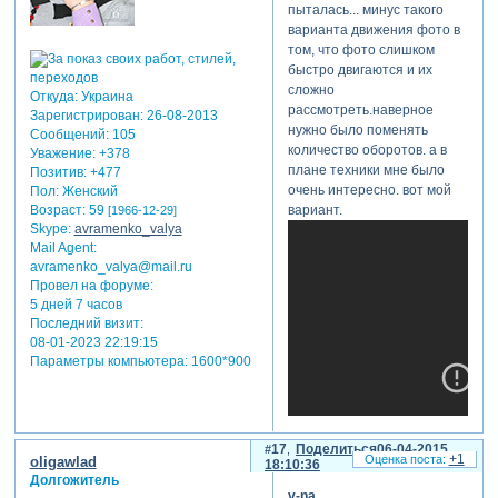
пыталась... минус такого
получается?
варианта движения фото в
потому что при первой
том, что фото слишком
ошибке потеряли интерес.
быстро двигаются и их
а что является важным
сложно
Откуда:
Украина
стимулом к знаниям -
рассмотреть.наверное
Зарегистрирован
: 26-08-2013
интерес к теме! поэтому
нужно было поменять
Сообщений:
105
тем кому интересна та или
количество оборотов. а в
Уважение:
+378
иная тема, не
плане техники мне было
Позитив:
+477
откладывайте её освоение
очень интересно. вот мой
Пол:
Женский
в дальний угол, а те, кто уже
Возраст:
59
вариант.
[1966-12-29]
вник, я уверена, с
Skype:
avramenko_valya
удовольствием поделятся
Mail Agent:
своими знаниями.
avramenko_valya@mail.ru
Провел на форуме:
5 дней 7 часов
Последний визит:
08-01-2023 22:19:15
Параметры компьютера:
1600*900
17
Поделиться
06-04-2015
+1
oligawlad
18:10:36
Долгожитель
v-na