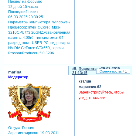
Провел на форуме:
12 дней 15 часов
Последний визит:
06-03-2025 20:30:25
Параметры компьютера:
Windows-7
Процессор Intel(R)Core(TM)i3-
3210CPU@3.20GHZ,установленная
память- 4.00гб, тип системы- 64
разряд, комп-USER-PC, видеокарта
NVIDIA GeForce GTX650, версия
ProshouProducer- 5.0.3296
9
Поделиться
29-03-2015
+1
marina
21:13:15
Модератор
кэтлин
маринчик-62
Зарегистрируйтесь, чтобы
увидеть ссылки
Откуда:
Россия
Зарегистрирован
: 19-03-2011