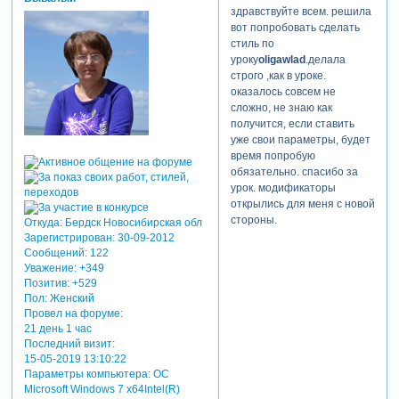
здравствуйте всем. решила
вот попробовать сделать
стиль по
уроку
oligawlad
.делала
строго ,как в уроке.
оказалось совсем не
сложно, не знаю как
получится, если ставить
уже свои параметры, будет
время попробую
обязательно. спасибо за
урок. модификаторы
открылись для меня с новой
стороны.
Откуда:
Бердск Новосибирская обл
Зарегистрирован
: 30-09-2012
Сообщений:
122
Уважение:
+349
Позитив:
+529
Пол:
Женский
Провел на форуме:
21 день 1 час
Последний визит:
15-05-2019 13:10:22
Параметры компьютера:
ОС
Microsoft Windows 7 x64Intel(R)