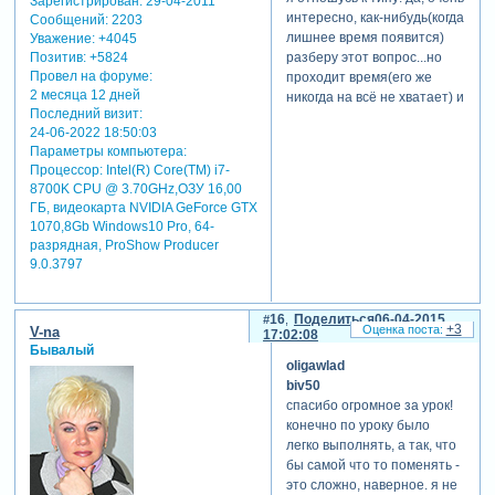
Зарегистрирован
: 29-04-2011
бойца вот по этому
интересно, как-нибудь(когда
Сообщений:
2203
перечню:
лишнее время появится)
Уважение:
+4045
>>
Зарегистрируйтесь,
Позитив:
+5824
разберу этот вопрос...но
чтобы увидеть ссылки
Провел на форуме:
проходит время(его же
2 месяца 12 дней
никогда на всё не хватает) и
по этой ссылке я
Последний визит:
ты уже забыл, что тебе это
подготовил сегодня
24-06-2022 18:50:03
было интересно.
программу-минимум по
Параметры компьютера:
поэтому, находясь на
этому вопросу. ну, как
Процессор: Intel(R) Core(TM) i7-
форуме вот уже почти 4
минимум? ну минимум на
8700K CPU @ 3.70GHz,ОЗУ 16,00
года, я только в последнее
месяц. так что лера и
ГБ, видеокарта NVIDIA GeForce GTX
время занялась изучением
другие, - совершенно не
1070,8Gb Windows10 Pro, 64-
модификаторов и началось
расстраивайтесь, никто из
разрядная, ProShow Producer
это всё с 3d эффекта от
нас тут не семи пядей во
9.0.3797
светланы(пандора), а ведь
лбу, а идем себе потихоньку
сколько до этого было
к пониманию сути любого
информации и уроков по
16
Поделиться
06-04-2015
вопроса. ну как потихоньку, -
+3
V-na
17:02:08
модификаторам. всё
набивая синяки и шишки,
Бывалый
потом...потом... вот
как и положено...
oligawlad
некоторые говорят, что "мне
biv50
этого не понять", "это
всем успехов!
спасибо огромное за урок!
сложно". а вы честно
конечно по уроку было
скажите, вы хоть попытку
легко выполнять, а так, что
сделали? да, скажите вы,
бы самой что то поменять -
сделали, ничего не
это сложно, наверное. я не
получается... а почему не