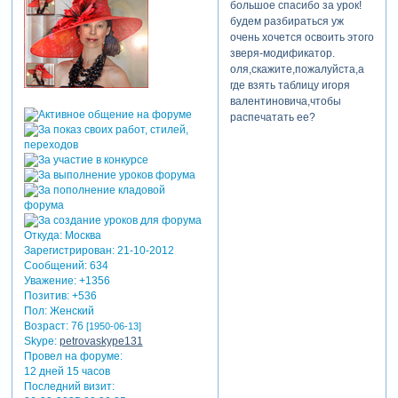
большое спасибо за урок!
по фазе для третьего фото
будем разбираться уж
и наоборот.
очень хочется освоить этого
зверя-модификатор.
оля,скажите,пожалуйста,а
где взять таблицу игоря
валентиновича,чтобы
распечатать ее?
Откуда:
Москва
Зарегистрирован
: 21-10-2012
Сообщений:
634
Уважение:
+1356
Позитив:
+536
Пол:
Женский
Возраст:
76
[1950-06-13]
Skype:
petrovaskype131
Провел на форуме:
12 дней 15 часов
Последний визит: