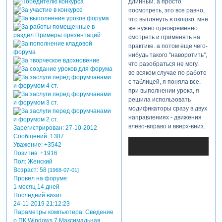
длинный. а просто
посмотреть, это все равно,
что выглянуть в окошко. мне
же нужно одновременно
смотреть и применять на
практике. а потом еще чего-
нибудь такого "наворотить",
что разобраться не могу.
во всяком случае по работе
с таблицей, я поняла все.
при выполнении урока, я
решила использовать
модификаторы сразу в двух
направлениях - движения
влево-вправо и вверх-вниз.
Зарегистрирован
: 27-10-2012
Сообщений:
1387
Уважение:
+3542
Позитив:
+1916
Пол:
Женский
Возраст:
58
[1968-07-01]
Провел на форуме:
1 месяц 14 дней
Последний визит:
24-11-2019 21:12:23
Параметры компьютера:
Сведение
о ПК:Windows 7 Максимальная,