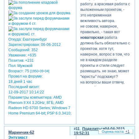
работу. а красивая работа с
выложенным проектом, -
это непременная
вежливость автора.
не совсем, наверное,
правильно, - такая вот
новаторская
работа
Откуда:
Екатеринбург
должна быть обязательно с
Зарегистрирован
: 06-06-2012
проектом. хотя тут,
Сообщений:
352
наверное, вопрос в том, что
Уважение:
+635
не в каждом разделе
Позитив:
+231
проекты и стили следует
Пол:
Мужской
Возраст:
75
размещать. не знаю, может
[1950-09-04]
Провел на форуме:
"юристы" подскажут?
18 дней 1 час
на вопросы ваши отвечу,
Последний визит:
если пойму о чем
12-09-2017 10:14:22
спрашиваете ))). но не
Параметры компьютера:
AMD
поясняйте пока проект не
Phenom II X4 3.2GHz; 8ГБ; AMD
посмотрю.
Radeon HD 6700 Series; Windows 7
marina
дала прямую ссылку
Home Premium 64-bit; PSP 6.0.3410;
на таблицу, спасибо. но
хочу пояснить, что ссылка в
#1
- это ссылка на пост
11
Поделиться
04-04-2015
+1
Маринчик-62
(#16) в теме
19:52:31
Энтузиаст
"модификаторы...", в