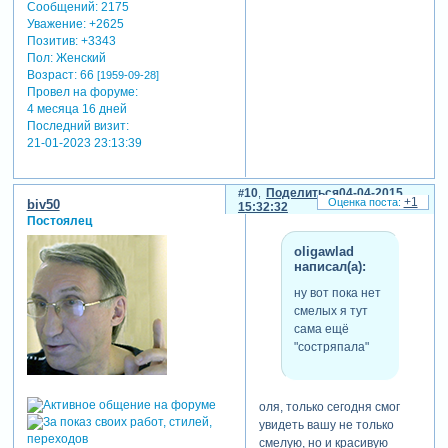
Сообщений:
2175
Уважение:
+2625
Позитив:
+3343
Пол:
Женский
Возраст:
66
[1959-09-28]
Провел на форуме:
4 месяца 16 дней
Последний визит:
21-01-2023 23:13:39
10
Поделиться
04-04-2015
+1
biv50
15:32:32
Постоялец
oligawlad
написал(а):
ну вот пока нет
смелых я тут
сама ещё
"состряпала"
оля, только сегодня смог
увидеть вашу не только
смелую, но и красивую