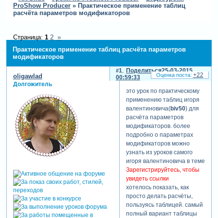
ProShow Producer
»
Практическое применение таблиц
расчёта параметров модификаторов
Страница:
1
2
»
Практическое применение таблиц расчёта параметров
модификаторов
1
Поделиться
25-03-2015
+22
oligawlad
00:59:33
Долгожитель
это урок по практическому
применению таблиц игоря
валентиновича(
biv50
) для
расчёта параметров
модификаторов. более
подробно о параметрах
модификаторов можно
узнать из уроков самого
игоря валентиновича в теме
Зарегистрируйтесь, чтобы
увидеть ссылки
хотелось показать, как
просто делать расчёты,
пользуясь таблицей. самый
полный вариант таблицы