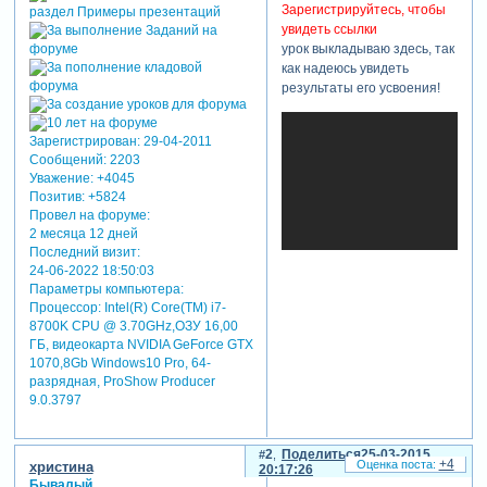
Зарегистрируйтесь, чтобы
увидеть ссылки
урок выкладываю здесь, так
как надеюсь увидеть
результаты его усвоения!
Зарегистрирован
: 29-04-2011
Сообщений:
2203
Уважение:
+4045
Позитив:
+5824
Провел на форуме:
2 месяца 12 дней
Последний визит:
24-06-2022 18:50:03
Параметры компьютера:
Процессор: Intel(R) Core(TM) i7-
8700K CPU @ 3.70GHz,ОЗУ 16,00
ГБ, видеокарта NVIDIA GeForce GTX
1070,8Gb Windows10 Pro, 64-
разрядная, ProShow Producer
9.0.3797
2
Поделиться
25-03-2015
+4
христина
20:17:26
Бывалый