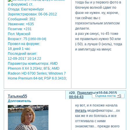
вот тут у меня тоже
тогда бы и у первого фото в
возникли сложности.
блочную волной сдвиг по
Откуда:
Екатеринбург
движения для 4-х фото по
фазе не нужен. ну, короче,
Зарегистрирован
: 06-06-2012
горизонтали получаются, а
так сейчас вы с
Сообщений:
352
вот если три или пять. и,
горизонтальным эллипсом
Уважение:
+635
если вертикальное
делаете.
Позитив:
+231
направление, там тоже не
а раз уж синус, то 45 тоже
Пол:
Мужской
все гладко. а вот
Возраст:
75
не правильно.нужно 50 или
[1950-09-04]
продолжительность
Провел на форуме:
(-50). а лучше 0 (ноль), тогда
слайдов меняется легко,
18 дней 1 час
и амплитуду на минус
даже с каруселькой.
Последний визит:
умножать не надо.
оля, я посмотрела ваш
12-09-2017 10:14:22
проект. в 4 слайде, где
Параметры компьютера:
AMD
oligawlad
вращаются три фото, в
Phenom II X4 3.2GHz; 8ГБ; AMD
написал(а):
параметрах вертикальный
Radeon HD 6700 Series; Windows 7
Home Premium 64-bit; PSP 6.0.3410;
наклон, у вас выставлен
посмотрите,
постоянный показатель не
пожалуйста во
25, а 45. эта цифра,
втором стиле (с
20
Поделиться
10-04-2015
действительно, очень
+5
горизонтальным
Татьяна55
00:04:43
удачно подходит для 3-
вращением)
Долгожитель
фоток. а как вы ее нашли,
ну вот, и я похоже начала
по какой-то формуле или
пугать
модификаторы....ох
методом подбора?
как же я их боялась и все
оля, в выходные посмотрю
оттягивала с ними
обязательно! пока вот
знакомство... прежде всего
только 4-й слайд глянул с