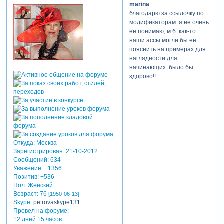
marina
котором кроме ссылки на
благодарю за ссылочку по
таблицу, есть и описание
модификаторам. я не очень
последних изменений.
ее понимаю, м.б. как-то
успехов!
наши ассы могли бы ее
ps
пояснить на примерах для
наглядности для
кэтлин
начинающих. было бы
написал(а):
здорово!!
у меня
браузеры ее
блокируют,
принимая за
вредоносное по
Откуда:
Москва
Зарегистрирован
: 21-10-2012
а вот это может быть, хотя
Сообщений:
634
может и не браузер, а
Уважение:
+1356
всякие посредники... или
Позитив:
+536
вам, лера, удалось скачать
Пол:
Женский
по последней ссылке от
Возраст:
76
[1950-06-13]
марины?
Skype:
petrovaskype131
надо будет в архиве
Провел на форуме:
выкладывать, хотя кое-кто и
12 дней 15 часов