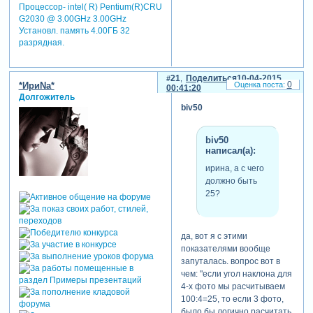
Процессор- intel( R) Pentium(R)CRU
G2030 @ 3.00GHz 3.00GHz
Установл. память 4.00ГБ 32
разрядная.
21
Поделиться
10-04-2015
0
*ИриNа*
00:41:20
Долгожитель
biv50
biv50
написал(а):
ирина, а с чего
должно быть
25?
да, вот я с этими
показателями вообще
запуталась. вопрос вот в
чем: "если угол наклона для
4-х фото мы расчитываем
100:4=25, то если 3 фото,
было бы логично расчитать