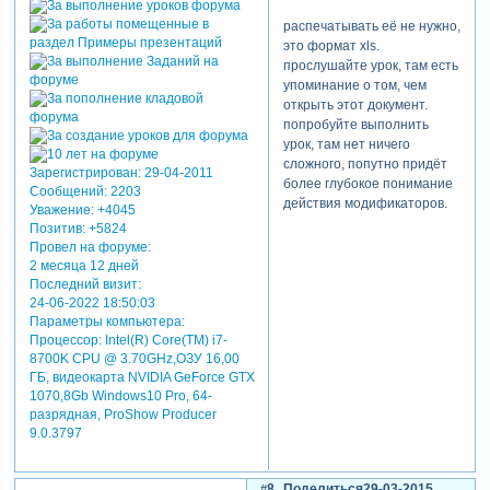
распечатывать её не нужно,
это формат xls.
прослушайте урок, там есть
упоминание о том, чем
открыть этот документ.
попробуйте выполнить
урок, там нет ничего
сложного, попутно придёт
Зарегистрирован
: 29-04-2011
более глубокое понимание
Сообщений:
2203
действия модификаторов.
Уважение:
+4045
Позитив:
+5824
Провел на форуме:
2 месяца 12 дней
Последний визит:
24-06-2022 18:50:03
Параметры компьютера:
Процессор: Intel(R) Core(TM) i7-
8700K CPU @ 3.70GHz,ОЗУ 16,00
ГБ, видеокарта NVIDIA GeForce GTX
1070,8Gb Windows10 Pro, 64-
разрядная, ProShow Producer
9.0.3797
8
Поделиться
29-03-2015