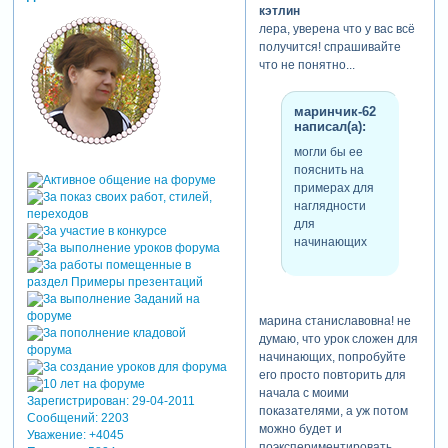
кэтлин
так марина, тезка дала вам
лера, уверена что у вас всё
ссылочку не на
получится! спрашивайте
модификаторы, а на
что не понятно...
таблицу облегчающую
работу с модификаторами в
некоторой узкой области. а
маринчик-62
написал(а):
вот поясняет ее работу на
примерах именно этот урок.
могли бы ее
ольга в уроке только этим и
пояснить на
занимется, что поясняет на
примерах для
примерах работу таблицы.
наглядности
для
успехов!
начинающих
марина станиславовна! не
думаю, что урок сложен для
начинающих, попробуйте
его просто повторить для
начала с моими
Зарегистрирован
: 29-04-2011
показателями, а уж потом
Сообщений:
2203
можно будет и
Уважение:
+4045
поэкспериментировать...