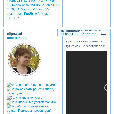
8700K CPU @ 3.70GHz,ОЗУ 16,00
ГБ, видеокарта NVIDIA GeForce GTX
1070,8Gb Windows10 Pro, 64-
разрядная, ProShow Producer
9.0.3797
5
Поделиться
29-03-2015
+12
oligawlad
01:03:01
Долгожитель
ну вот пока нет смелых я
тут сама ещё "состряпала"