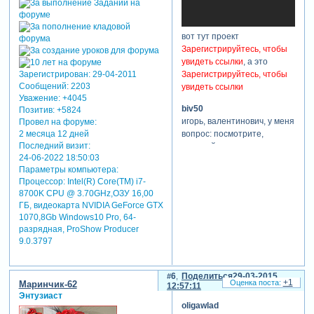
вот тут проект
Зарегистрируйтесь, чтобы
увидеть ссылки
, а это
Зарегистрирован
: 29-04-2011
Зарегистрируйтесь, чтобы
Сообщений:
2203
увидеть ссылки
Уважение:
+4045
biv50
Позитив:
+5824
игорь, валентинович, у меня
Провел на форуме:
вопрос: посмотрите,
2 месяца 12 дней
Последний визит:
пожалуйста во втором
24-06-2022 18:50:03
стиле (с горизонтальным
Параметры компьютера:
вращением) почему у меня
Процессор: Intel(R) Core(TM) i7-
в карусели 2-ому
8700K CPU @ 3.70GHz,ОЗУ 16,00
фото(среднее по
ГБ, видеокарта NVIDIA GeForce GTX
расположению) фазы я
1070,8Gb Windows10 Pro, 64-
проставила
разрядная, ProShow Producer
соответственно
9.0.3797
тригонометрической
таблицы, а вот сдвиг по
времени на
6
Поделиться
29-03-2015
+1
Маринчик-62
горизонтальный наклон ему
12:57:11
Энтузиаст
подошёл только от
oligawlad
верхнего фото со сдвигом