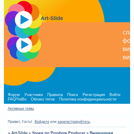
Art-Slide
Форум
Участники
Правила
Поиск
Регистрация
Войти
FAQ/ЧаВо
Облако тегов
Политика конфиденциальности
Активные темы
Привет, Гость!
Войдите
или
зарегистрируйтесь
.
»
Art-Slide
»
Уроки по Proshow Producer
»
Видеоуроки