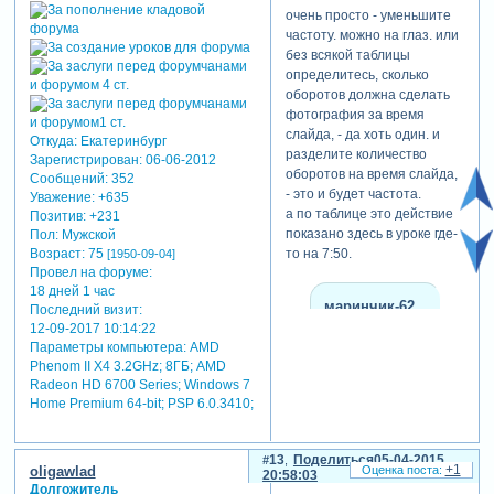
очень просто - уменьшите
частоту. можно на глаз. или
без всякой таблицы
определитесь, сколько
оборотов должна сделать
фотография за время
слайда, - да хоть один. и
Откуда:
Екатеринбург
разделите количество
Зарегистрирован
: 06-06-2012
оборотов на время слайда,
Сообщений:
352
- это и будет частота.
Уважение:
+635
а по таблице это действие
Позитив:
+231
показано здесь в уроке где-
Пол:
Мужской
Возраст:
75
то на 7:50.
[1950-09-04]
Провел на форуме:
18 дней 1 час
маринчик-62
Последний визит:
написал(а):
12-09-2017 10:14:22
Параметры компьютера:
AMD
marina
Phenom II X4 3.2GHz; 8ГБ; AMD
благодарю за
Radeon HD 6700 Series; Windows 7
ссылочку по
Home Premium 64-bit; PSP 6.0.3410;
модификаторам...могли
бы ее пояснить
на примерах
13
Поделиться
05-04-2015
+1
oligawlad
20:58:03
Долгожитель