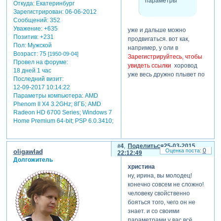
параметры
Откуда:
Екатеринбург
Зарегистрирован
: 06-06-2012
Сообщений:
352
Уважение:
+635
уже и дальше можно
Позитив:
+231
продвигаться. вот как,
Пол:
Мужской
например, у оли в
Возраст:
75
[1950-09-04]
Зарегистрируйтесь, чтобы
Провел на форуме:
увидеть ссылки
хоровод
18 дней 1 час
уже весь дружно плывет по
Последний визит:
экрану.
12-09-2017 10:14:22
Параметры компьютера:
AMD
успехов!
Phenom II X4 3.2GHz; 8ГБ; AMD
Radeon HD 6700 Series; Windows 7
Home Premium 64-bit; PSP 6.0.3410;
4
Поделиться
25-03-2015
0
oligawlad
22:12:49
Долгожитель
христина
ну, ирина, вы молодец!
конечно совсем не сложно!
человеку свойственно
бояться того, чего он не
знает. и со своими
параметрами у вас всё