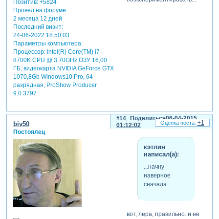
Позитив:
+5824
Провел на форуме:
2 месяца 12 дней
Последний визит:
24-06-2022 18:50:03
Параметры компьютера:
Процессор: Intel(R) Core(TM) i7-
8700K CPU @ 3.70GHz,ОЗУ 16,00
ГБ, видеокарта NVIDIA GeForce GTX
1070,8Gb Windows10 Pro, 64-
разрядная, ProShow Producer
9.0.3797
14
Поделиться
06-04-2015
+1
biv50
01:12:02
Постоялец
кэтлин
написал(а):
...начну
наверное
сначала...
вот, лера, правильно. и не