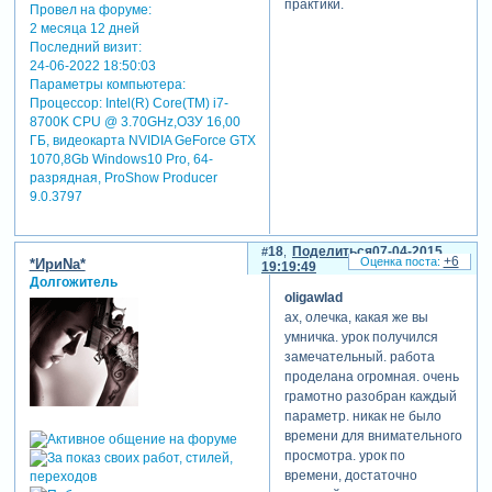
практики.
Провел на форуме:
2 месяца 12 дней
Последний визит:
24-06-2022 18:50:03
Параметры компьютера:
Процессор: Intel(R) Core(TM) i7-
8700K CPU @ 3.70GHz,ОЗУ 16,00
ГБ, видеокарта NVIDIA GeForce GTX
1070,8Gb Windows10 Pro, 64-
разрядная, ProShow Producer
9.0.3797
18
Поделиться
07-04-2015
+6
*ИриNа*
19:19:49
Долгожитель
oligawlad
ах, олечка, какая же вы
умничка. урок получился
замечательный. работа
проделана огромная. очень
грамотно разобран каждый
параметр. никак не было
времени для внимательного
просмотра. урок по
времени, достаточно