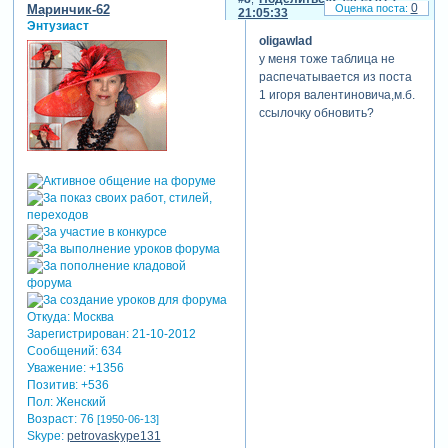
0
Маринчик-62
21:05:33
Энтузиаст
oligawlad
у меня тоже таблица не
распечатывается из поста
1 игоря валентиновича,м.б.
ссылочку обновить?
Откуда:
Москва
Зарегистрирован
: 21-10-2012
Сообщений:
634
Уважение:
+1356
Позитив:
+536
Пол:
Женский
Возраст:
76
[1950-06-13]
Skype:
petrovaskype131