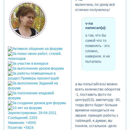
валентина, по уроку всё
отлично получилось!
v-na
написал(а):
а так, что бы
самой что то
поменять - это
сложно,
наверное. я не
пыталась
а вы попытайтесь! можно
взять количество оборотов
-1, поставить фото по
центру(0;0), амплитуду -30,
тогда фото будет больше
времени находиться на
Зарегистрирован
: 29-04-2011
экране. принцип работы с
Сообщений:
2203
таблицей, я думаю, вы
Уважение:
+4045
поняли, остальное -дело
Позитив:
+5824