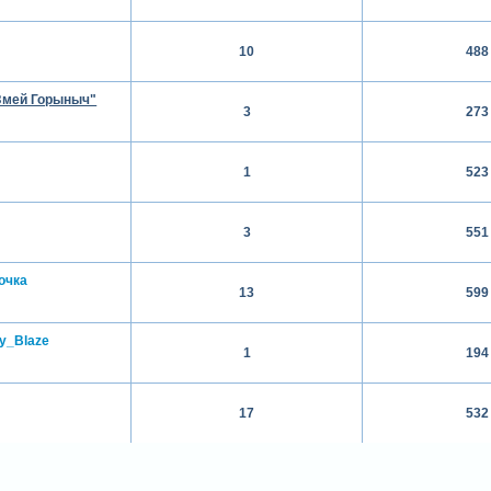
10
488
Змей Горыныч"
3
273
1
523
3
551
очка
13
599
y_Blaze
1
194
17
532