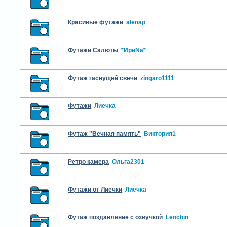
Красивые футажи
alenap
Футажи Салюты
*ИриNа*
Футаж гаснущей свечи
zingaro1111
Футажи
Лиечка
Футаж "Вечная память"
Виктория1
Ретро камера
Ольга2301
Футажи от Лиечки
Лиечка
Футаж поздавление с озвучкой
Lenchin