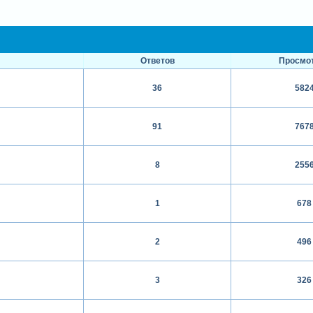
Ответов
Просмо
36
582
91
767
8
255
1
678
2
496
3
326