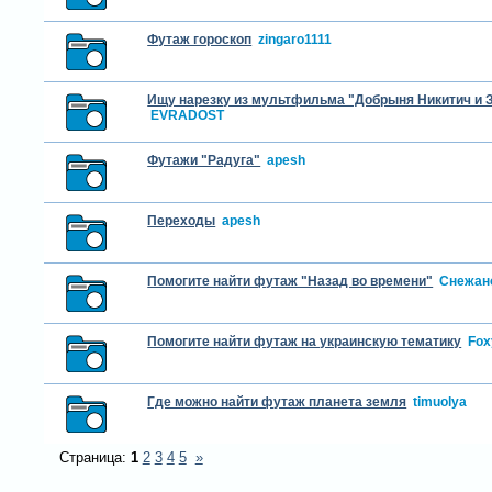
Футаж гороскоп
zingaro1111
Ищу нарезку из мультфильма "Добрыня Никитич и 
EVRADOST
Футажи "Радуга"
apesh
Переходы
apesh
Помогите найти футаж "Назад во времени"
Снежан
Помогите найти футаж на украинскую тематику
Fox
Где можно найти футаж планета земля
timuolya
Страница:
1
2
3
4
5
»