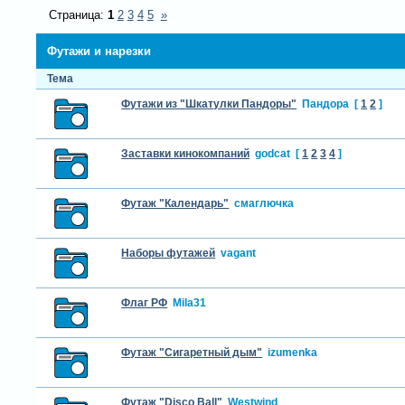
Страница:
1
2
3
4
5
»
Футажи и нарезки
Тема
Футажи из "Шкатулки Пандоры"
Пандора
[
1
2
]
Заставки кинокомпаний
godcat
[
1
2
3
4
]
Футаж "Календарь"
смаглючка
Наборы футажей
vagant
Флаг РФ
Mila31
Футаж "Сигаретный дым"
izumenka
Футаж "Disco Ball"
Westwind