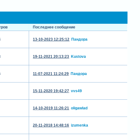
тров
Последнее сообщение
4
13-10-2023 12:25:12
Пандора
8
19-11-2021 20:13:23
Kustova
6
11-07-2021 11:24:29
Пандора
15-11-2020 19:42:27
vvs49
14-10-2019 11:26:21
oligawlad
20-11-2018 14:48:16
izumenka