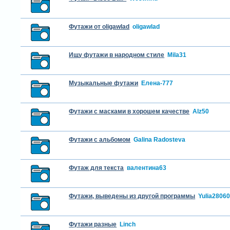
Футажи от oligawlad
oligawlad
Ищу футажи в народном стиле
Mila31
Музыкальные футажи
Елена-777
Футажи с масками в хорошем качестве
Alz50
Футажи с альбомом
Galina Radosteva
Футаж для текста
валентина63
Футажи, выведены из другой программы
Yulia2806
Футажи разные
Linch