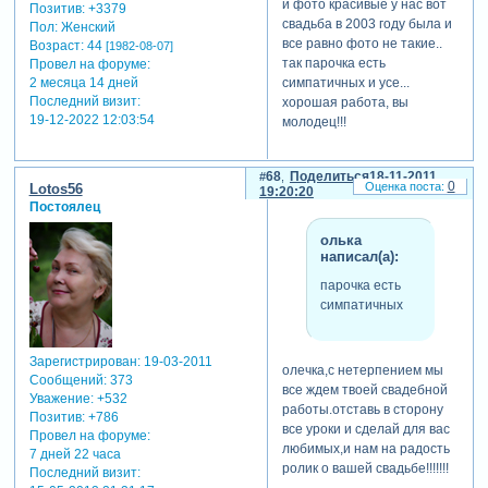
и фото красивые у нас вот
Позитив:
+3379
свадьба в 2003 году была и
Пол:
Женский
все равно фото не такие..
Возраст:
44
[1982-08-07]
так парочка есть
Провел на форуме:
симпатичных и усе...
2 месяца 14 дней
Последний визит:
хорошая работа, вы
19-12-2022 12:03:54
молодец!!!
68
Поделиться
18-11-2011
0
Lotos56
19:20:20
Постоялец
олька
написал(а):
парочка есть
симпатичных
Зарегистрирован
: 19-03-2011
олечка,с нетерпением мы
Сообщений:
373
все ждем твоей свадебной
Уважение:
+532
работы.отставь в сторону
Позитив:
+786
все уроки и сделай для вас
Провел на форуме:
любимых,и нам на радость
7 дней 22 часа
ролик о вашей свадьбе!!!!!!!
Последний визит: