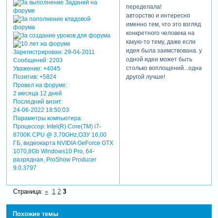
переделала!
авторство и интересно
именно тем, что это взгляд
конкретного человека на
какую-то тему, даже если
идея была заимствована. у
Зарегистрирован
: 29-04-2011
одной идеи может быть
Сообщений:
2203
столько воплощений...одна
Уважение:
+4045
Позитив:
+5824
другой лучше!
Провел на форуме:
2 месяца 12 дней
Последний визит:
24-06-2022 18:50:03
Параметры компьютера:
Процессор: Intel(R) Core(TM) i7-
8700K CPU @ 3.70GHz,ОЗУ 16,00
ГБ, видеокарта NVIDIA GeForce GTX
1070,8Gb Windows10 Pro, 64-
разрядная, ProShow Producer
9.0.3797
Страница:
«
1
2
3
Похожие темы