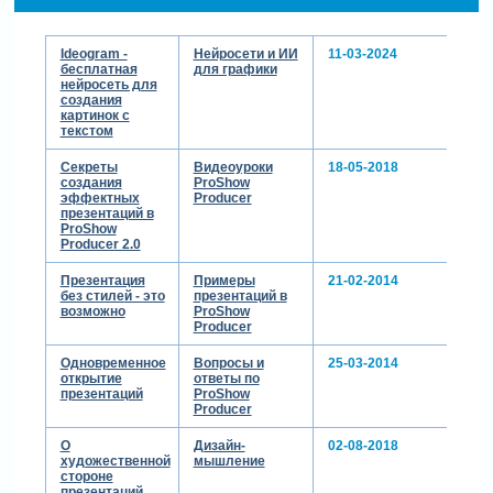
Ideogram -
Нейросети и ИИ
11-03-2024
бесплатная
для графики
нейросеть для
создания
картинок с
текстом
Секреты
Видеоуроки
18-05-2018
создания
ProShow
эффектных
Producer
презентаций в
ProShow
Producer 2.0
Презентация
Примеры
21-02-2014
без стилей - это
презентаций в
возможно
ProShow
Producer
Одновременное
Вопросы и
25-03-2014
открытие
ответы по
презентаций
ProShow
Producer
О
Дизайн-
02-08-2018
художественной
мышление
стороне
презентаций