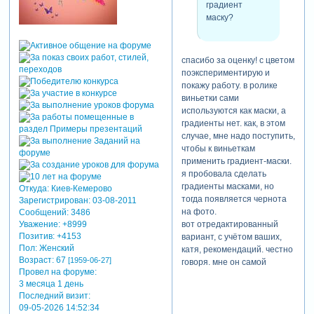
градиент
маску?
спасибо за оценку! с цветом
поэкспериментирую и
покажу работу. в ролике
виньетки сами
используются как маски, а
градиенты нет. как, в этом
случае, мне надо поступить,
чтобы к виньеткам
применить градиент-маски.
я пробовала сделать
градиенты масками, но
Откуда:
Киев-Кемерово
тогда появляется чернота
Зарегистрирован
: 03-08-2011
на фото.
Сообщений:
3486
вот отредактированный
Уважение:
+8999
Позитив:
+4153
вариант, с учётом ваших,
Пол:
Женский
катя, рекомендаций. честно
Возраст:
67
[1959-06-27]
говоря. мне он самой
Провел на форуме:
нравится больше. спасибо!
3 месяца 1 день
Последний визит:
09-05-2026 14:52:34