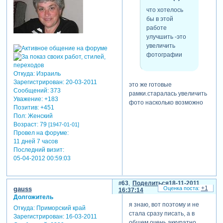
что хотелось
бы в этой
работе
улучшить -это
увеличить
фотографии
Откуда:
Израиль
Зарегистрирован
: 20-03-2011
это же готовые
Сообщений:
373
рамки.старалась увеличить
Уважение:
+183
фото насколько возможно
Позитив:
+451
Пол:
Женский
Возраст:
79
[1947-01-01]
Провел на форуме:
11 дней 7 часов
Последний визит:
05-04-2012 00:59:03
63
Поделиться
18-11-2011
+1
gauss
16:37:14
Долгожитель
я знаю, вот поэтому и не
Откуда:
Приморский край
стала сразу писать, а в
Зарегистрирован
: 16-03-2011
общем очень аккуратно,