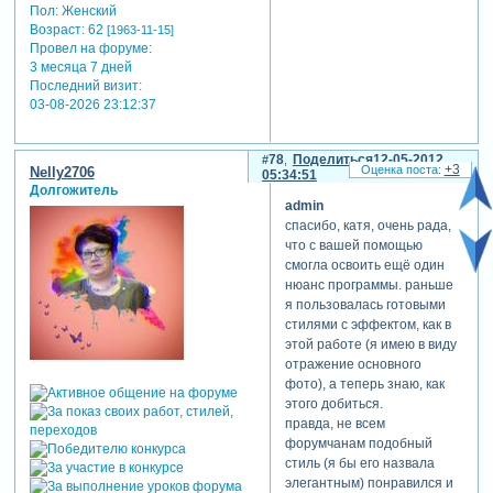
Пол:
Женский
Возраст:
62
[1963-11-15]
Провел на форуме:
3 месяца 7 дней
Последний визит:
03-08-2026 23:12:37
78
Поделиться
12-05-2012
+3
Nelly2706
05:34:51
Долгожитель
admin
спасибо, катя, очень рада,
что с вашей помощью
смогла освоить ещё один
нюанс программы. раньше
я пользовалась готовыми
стилями с эффектом, как в
этой работе (я имею в виду
отражение основного
фото), а теперь знаю, как
этого добиться.
правда, не всем
форумчанам подобный
стиль (я бы его назвала
элегантным) понравился и