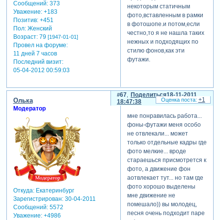
Сообщений:
373
некоторым статичным
Уважение:
+183
фото,вставленным в рамки
Позитив:
+451
в фотошопе.и потом,если
Пол:
Женский
честно,то я не нашла таких
Возраст:
79
[1947-01-01]
нежных и подходящих по
Провел на форуме:
стилю фонов,как эти
11 дней 7 часов
футажи.
Последний визит:
05-04-2012 00:59:03
67
Поделиться
18-11-2011
+1
Олька
18:47:38
Модератор
мне понравилась работа...
фоны-футажи меня особо
не отвлекали... может
только отдельные кадры где
фото мелкие... вроде
стараешься присмотрется к
фото, а движение фон
аотвлекает тут... но там где
фото хорошо выделены
Откуда:
Екатеринбург
мне движение не
Зарегистрирован
: 30-04-2011
помешало)) вы молодец,
Сообщений:
5572
песня очень подходит паре
Уважение:
+4986