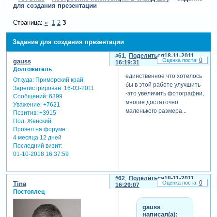
для создания презентации
Страница:
«
1
2
3
Задание для создания презентации
61
Поделиться
18-11-2011
0
gauss
16:19:31
Долгожитель
единственное что хотелось
Откуда:
Приморский край
бы в этой работе улучшить
Зарегистрирован
: 16-03-2011
-это увеличить фотографии,
Сообщений:
6399
многие достаточно
Уважение:
+7621
маленького размера...
Позитив:
+3915
Пол:
Женский
Провел на форуме:
4 месяца 12 дней
Последний визит:
01-10-2018 16:37:59
62
Поделиться
18-11-2011
0
Tina
16:29:07
Постоялец
gauss
написал(а):