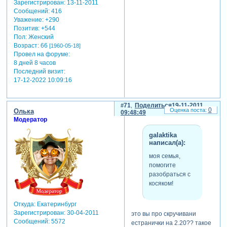
Зарегистрирован
: 13-11-2011
Сообщений:
416
Уважение:
+290
Позитив:
+544
Пол:
Женский
Возраст:
66
[1960-05-18]
Провел на форуме:
8 дней 8 часов
Последний визит:
17-12-2022 10:09:16
71
Поделиться
19-11-2011
0
Олька
09:48:49
Модератор
galaktika
написал(а):
моя семья,
помогите
разобраться с
косяком!
Откуда:
Екатеринбург
Зарегистрирован
: 30-04-2011
это вы про скручивани
Сообщений:
5572
естранички на 2.20?? такое