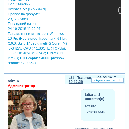
Пол:
Женский
Возраст:
52
[1974-01-03]
Провел на форуме:
2 дня 2 часа
Последний визит:
24-10-2018 11:23:07
Параметры компьютера:
Windows
10 Pro (Registered Trademark) 64-bit
(10.0, Build 14393); Intel(R) Core(TM)
i5-3427U CPU @ 1.80GHz (4 CPUs),
~1.8GHz; 4096MB RAM; DirectX 12;
Intel(R) HD Graphics 4000; proshow
producer 7.0.3527;
81
Поделиться
05-02-2017
+1
admin
20:12:26
Администратор
tatiana d
написал(а):
вот что
получилось.
танюша! очень стильно