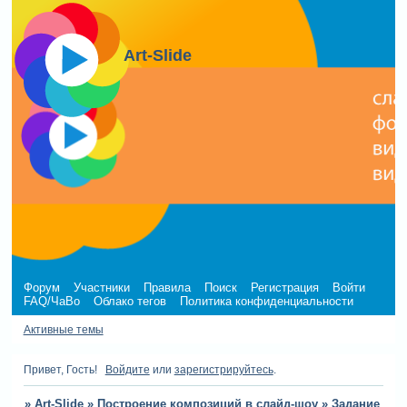
Art-Slide
Форум
Участники
Правила
Поиск
Регистрация
Войти
FAQ/ЧаВо
Облако тегов
Политика конфиденциальности
Активные темы
Привет, Гость!
Войдите
или
зарегистрируйтесь
.
»
Art-Slide
»
Построение композиций в слайд-шоу
»
Задание