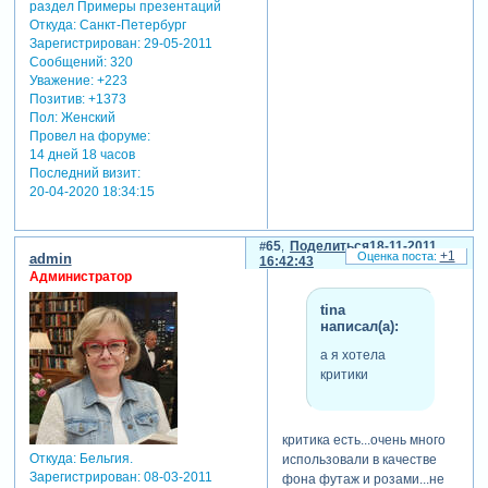
Откуда:
Санкт-Петербург
Зарегистрирован
: 29-05-2011
Сообщений:
320
Уважение:
+223
Позитив:
+1373
Пол:
Женский
Провел на форуме:
14 дней 18 часов
Последний визит:
20-04-2020 18:34:15
65
Поделиться
18-11-2011
+1
admin
16:42:43
Администратор
tina
написал(а):
а я хотела
критики
критика есть...очень много
Откуда:
Бельгия.
использовали в качестве
Зарегистрирован
: 08-03-2011
фона футаж и розами...не