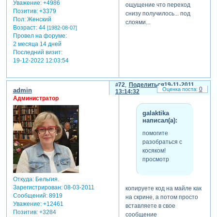
Уважение:
+4986
ощущение что переход
Позитив:
+3379
снизу получилось... под
Пол:
Женский
слоями...
Возраст:
44
[1982-08-07]
Провел на форуме:
2 месяца 14 дней
Последний визит:
19-12-2022 12:03:54
72
Поделиться
19-11-2011
0
admin
13:14:32
Администратор
galaktika
написал(а):
помогите
разобраться с
косяком!
просмотр
Откуда:
Бельгия.
Зарегистрирован
: 08-03-2011
копируете код на майле как
Сообщений:
8919
на скрине, а потом просто
Уважение:
+12461
вставляете в свое
Позитив:
+3284
сообщение