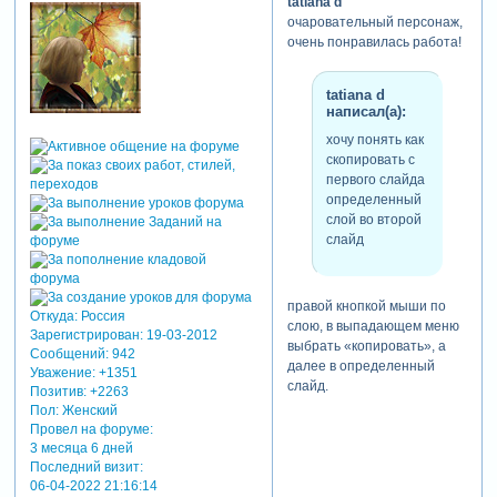
tatiana d
очаровательный персонаж,
очень понравилась работа!
tatiana d
написал(а):
хочу понять как
скопировать с
первого слайда
определенный
слой во второй
слайд
правой кнопкой мыши по
Откуда:
Россия
слою, в выпадающем меню
Зарегистрирован
: 19-03-2012
выбрать «копировать», а
Сообщений:
942
далее в определенный
Уважение:
+1351
слайд.
Позитив:
+2263
Пол:
Женский
Провел на форуме:
3 месяца 6 дней
Последний визит:
06-04-2022 21:16:14