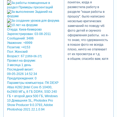
понятен, когда я
разместила работу в
разделе "наши работы в
прошоу". было написано
несколько критических
замечаний по поводу ч/б
Откуда:
Киев-Кемерово
фото детей и скучного
Зарегистрирован
: 03-08-2011
оформления работы. но я-
Сообщений:
3486
то знаю, что сдержанность
Уважение:
+8999
в показе фото не всегда
Позитив:
+4153
плохо, ничто не отвлекает
Пол:
Женский
от их просмотра и т.д.
Возраст:
67
[1959-06-27]
в общем, спасибо вам, катя
Провел на форуме:
за всё, чему вы нас учите и
3 месяца 1 день
за всё, что вы для нас
Последний визит:
делаете на этом форуме.
09-05-2026 14:52:34
Предупреждения:
0
Параметры компьютера:
ПК DEXP
Atlas H282 [Intel Core i5 10400,
6x2900 МГц, 8 ГБ DDR4, SSD 240
ГБ + второй диск 500 ГБ, Windows
10 Домашняя SL, Photodex Pro
Show Producer 9.0.3793, Adobe
Photoshop 2021 22.1.0.94