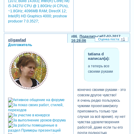
(10.0, Build 14393); Intel(R) Core(TM)
i5-3427U CPU @ 1.80GHz (4 CPUs),
~1.8GHz; 4096MB RAM; DirectX 12;
Intel(R) HD Graphics 4000; proshow
producer 7.0.3527;
86
Поделиться
07-02-2017
+1
oligawlad
16:28:06
Долгожитель
tatiana d
написал(а):
а теперь все
своими руками
конечно своими руками - это
совсем другое чувство!
я очень редко пользуюсь
чужими проектами(могу
припомнить только три
случая за всё время). ну нет
чувства удовлетворения
работой, даже если ты его
почти полностью