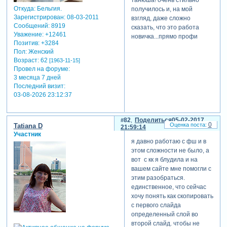
Откуда:
Бельгия.
получилось и, на мой
Зарегистрирован
: 08-03-2011
взгляд, даже сложно
Сообщений:
8919
сказать, что это работа
Уважение:
+12461
новичка...прямо профи
Позитив:
+3284
Пол:
Женский
Возраст:
62
[1963-11-15]
Провел на форуме:
3 месяца 7 дней
Последний визит:
03-08-2026 23:12:37
82
Поделиться
05-02-2017
0
Tatiana D
21:59:14
Участник
я давно работаю с фш и в
этом сложности не было, а
вот с кк я блудила и на
вашем сайте мне помогли с
этим разобраться.
единственное, что сейчас
хочу понять как скопировать
с первого слайда
определенный слой во
второй слайд. чтобы не