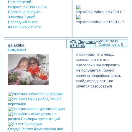
Пол:
Женский
Возраст:
62
[1963-11-15]
Провел на форуме:
3 месяца 7 дней
Последний визит:
03-08-2026 23:12:37
73
Поделиться
21-11-2011
0
galaktika
07:16:46
Энтузиаст
я понимаю , что между
слоями , а как я это
сделала?!и как исправить
не получается , можно
конечно попробовать весь
слайд переделать, но
хочется разобраться
Откуда:
Россия Кемеровская обл.