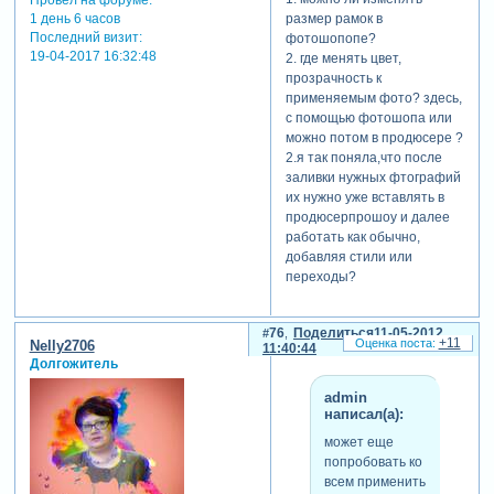
1 день 6 часов
размер рамок в
Последний визит:
фотошопопе?
19-04-2017 16:32:48
2. где менять цвет,
прозрачность к
применяемым фото? здесь,
с помощью фотошопа или
можно потом в продюсере ?
2.я так поняла,что после
заливки нужных фтографий
их нужно уже вставлять в
продюсерпрошоу и далее
работать как обычно,
добавляя стили или
переходы?
76
Поделиться
11-05-2012
+11
Nelly2706
11:40:44
Долгожитель
admin
написал(а):
может еще
попробовать ко
всем применить