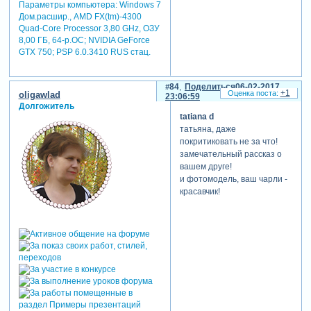
Параметры компьютера:
Windows 7
Дом.расшир., AMD FX(tm)-4300
Quad-Core Processor 3,80 GHz, ОЗУ
8,00 ГБ, 64-р.ОС; NVIDIA GeForce
GTX 750; PSP 6.0.3410 RUS стац.
84
Поделиться
06-02-2017
+1
oligawlad
23:06:59
Долгожитель
tatiana d
татьяна, даже
покритиковать не за что!
замечательный рассказ о
вашем друге!
и фотомодель, ваш чарли -
красавчик!