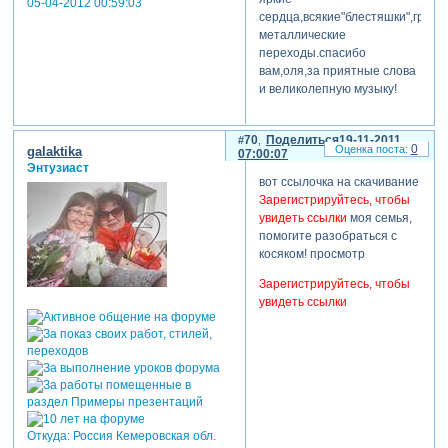
05-04-2012 00:59:03
сердца,всякие"блестяшки",грубы
металлические
переходы.спасибо
вам,оля,за приятные слова
и великолепную музыку!
70
Поделиться
19-11-2011
0
galaktika
07:00:07
Энтузиаст
вот ссылочка на скачивание
Зарегистрируйтесь, чтобы
увидеть ссылки
моя семья,
помогите разобраться с
косяком! просмотр
Зарегистрируйтесь, чтобы
увидеть ссылки
Откуда:
Россия Кемеровская обл.