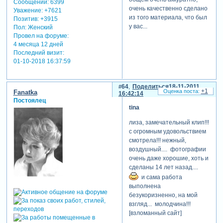
Сообщений:
6399
очень качественно сделано
Уважение:
+7621
из того материала, что был
Позитив:
+3915
у вас...
Пол:
Женский
Провел на форуме:
4 месяца 12 дней
Последний визит:
01-10-2018 16:37:59
64
Поделиться
18-11-2011
+1
Fanatka
16:42:14
Постоялец
tina
лиза, замечательный клип!!!
с огромным удовольствием
смотрела!!! нежный,
воздушный.... фотографии
очень даже хорошие, хоть и
сделаны 14 лет назад....
и сама работа
выполнена
безукоризненно, на мой
взгляд... молодчина!!!
[взломанный сайт]