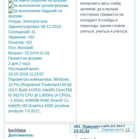
копировать весь слайд
целиком. да и музыка
постоянно сбивается не
попадает в слайды и
Откуда:
Электросталь
переходы. одним словом
Зарегистрирован
: 08-12-2016
учиться, учиться и учиться.
Сообщений:
41
Уважение:
+83
Позитив:
+63
Пол:
Женский
Возраст:
52
[1974-01-03]
Провел на форуме:
2 дня 2 часа
Последний визит:
24-10-2018 11:23:07
Параметры компьютера:
Windows
10 Pro (Registered Trademark) 64-bit
(10.0, Build 14393); Intel(R) Core(TM)
i5-3427U CPU @ 1.80GHz (4 CPUs),
~1.8GHz; 4096MB RAM; DirectX 12;
Intel(R) HD Graphics 4000; proshow
producer 7.0.3527;
83
Поделиться
05-02-2017
+2
kochlana
23:31:42
Долгожитель