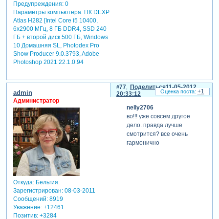
Предупреждения:
0
Параметры компьютера:
ПК DEXP
Atlas H282 [Intel Core i5 10400,
6x2900 МГц, 8 ГБ DDR4, SSD 240
ГБ + второй диск 500 ГБ, Windows
10 Домашняя SL, Photodex Pro
Show Producer 9.0.3793, Adobe
Photoshop 2021 22.1.0.94
77
Поделиться
11-05-2012
+1
admin
20:33:12
Администратор
nelly2706
во!!! уже совсем другое
дело. правда лучше
отредактировано nelly2706
смотрится? все очень
(11-05-2012 13:05:39)
гармонично
Откуда:
Бельгия.
Зарегистрирован
: 08-03-2011
Сообщений:
8919
Уважение:
+12461
Позитив:
+3284