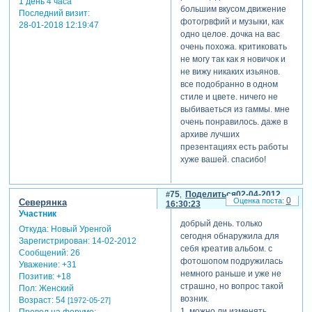
1 день 4 часа
большим вкусом.движение
Последний визит:
фотогрвфий и музыки, как
28-01-2018 12:19:47
одно целое. дочка на вас
очень похожа. критиковать
не могу так как я новичок и
не вижу никаких изьянов.
все подобранно в одном
стиле и цвете. ничего не
выбиваеться из гаммы. мне
очень понравилось. даже в
архиве лучших
презентациях есть работы
хуже вашей. спасибо!
75
Поделиться
02-04-2012
0
Северянка
16:30:23
Участник
добрый день. только
Откуда:
Новый Уренгой
сегодня обнаружила для
Зарегистрирован
: 14-02-2012
себя креатив альбом. с
Сообщений:
26
фотошопом подружилась
Уважение:
+31
немного раньше и уже не
Позитив:
+18
страшно, но вопрос такой
Пол:
Женский
возник.
Возраст:
54
[1972-05-27]
1. можно ли изменять
Провел на форуме: