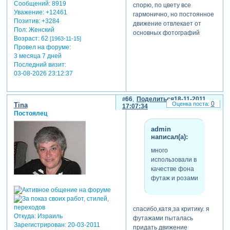
Сообщений:
8919
спорю, по цвету все
Уважение:
+12461
гармонично, но постоянное
Позитив:
+3284
движение отвлекает от
Пол:
Женский
основных фотографий
Возраст:
62
[1963-11-15]
Провел на форуме:
3 месяца 7 дней
Последний визит:
03-08-2026 23:12:37
66
Поделиться
18-11-2011
0
Tina
17:07:34
Постоялец
admin
написал(а):
много
использовали в
качестве фона
футаж и розами
спасибо,катя,за критику. я
Откуда:
Израиль
футажами пыталась
Зарегистрирован
: 20-03-2011
придать движение