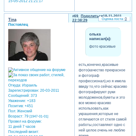
15-05-2012 21:21:17
69
Поделиться
18-11-2011
0
Tina
22:38:29
Постоялец
олька
написал(а):
фото красивые
есть,конечно,красивые
фото(качество прекрасное
и фотограф
профессионал),но я имела
Откуда:
Израиль
ввиду то,что сейчас красиво
Зарегистрирован
: 20-03-2011
фотографируют руки
Сообщений:
373
молодоженов,букеты и это
Уважение:
+183
все можно красиво
Позитив:
+451
использовать,как
Пол:
Женский
украшения,которые не
Возраст:
79
[1947-01-01]
отличаются от стиля самой
Провел на форуме:
работы,составляют одно с
11 дней 7 часов
ней целое.очень не люблю
Последний визит:
яркие