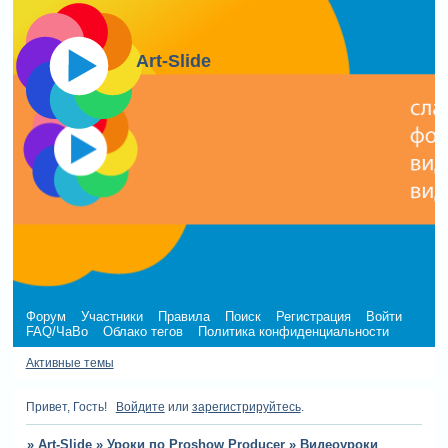
Art-Slide
Форум
Участники
Правила
Поиск
Регистрация
Войти
FAQ/ЧаВо
Облако тегов
Политика конфиденциальности
Активные темы
Привет, Гость!
Войдите
или
зарегистрируйтесь
.
»
Art-Slide
»
Уроки по Proshow Producer
»
Видеоуроки