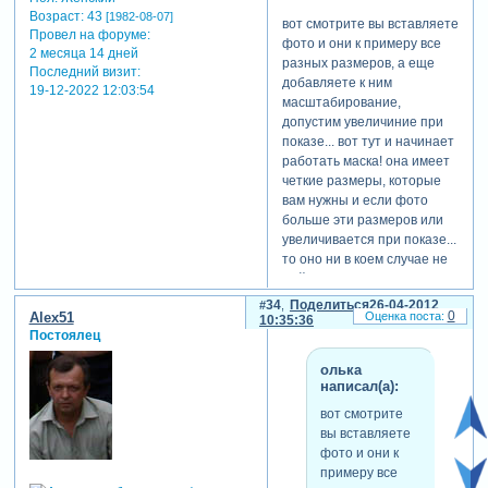
Возраст:
43
[1982-08-07]
вот смотрите вы вставляете
Провел на форуме:
фото и они к примеру все
2 месяца 14 дней
разных размеров, а еще
Последний визит:
добавляете к ним
19-12-2022 12:03:54
масштабирование,
допустим увеличиние при
показе... вот тут и начинает
работать маска! она имеет
четкие размеры, которые
вам нужны и если фото
больше эти размеров или
увеличивается при показе...
то оно ни в коем случае не
выйдет за границы маски, а
в масштабе может
34
Поделиться
26-04-2012
0
Alex51
увеличиваться сколько ей
10:35:36
Постоялец
угодно хоть до 300%)))
олька
написал(а):
вот смотрите
вы вставляете
фото и они к
примеру все