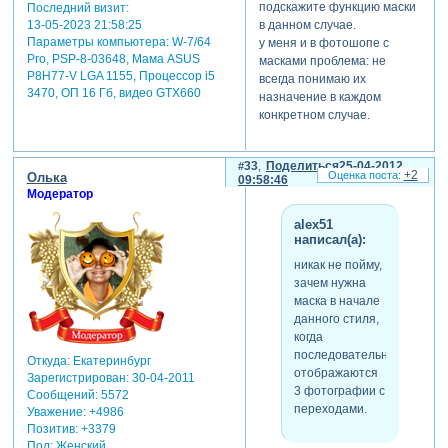
подскажите функцию маски
Последний визит:
13-05-2023 21:58:25
в данном случае.
Параметры компьютера:
W-7/64
у меня и в фотошопе с
Pro, PSP-8-03648, Мама ASUS
масками проблема: не
P8H77-V LGA 1155, Процессор i5
всегда понимаю их
3470, ОП 16 Гб, видео GTX660
назначение в каждом
конкретном случае.
33
Поделиться
25-04-2012
+2
Олька
09:58:46
Модератор
alex51
написал(а):
никак не пойму,
зачем нужна
маска в начале
данного стиля,
когда
последовательно
Откуда:
Екатеринбург
отображаются
Зарегистрирован
: 30-04-2011
3 фотографии с
Сообщений:
5572
переходами.
Уважение:
+4986
Позитив:
+3379
Пол:
Женский