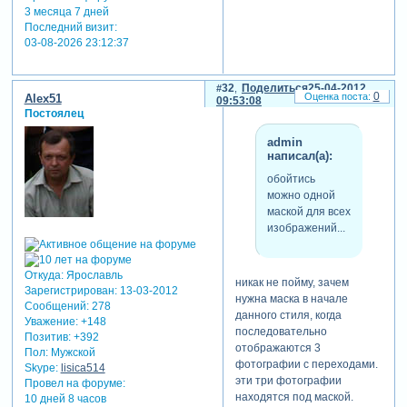
3 месяца 7 дней
Последний визит:
03-08-2026 23:12:37
32
Поделиться
25-04-2012
0
Alex51
09:53:08
Постоялец
admin
написал(а):
обойтись
можно одной
маской для всех
изображений...
Откуда:
Ярославль
никак не пойму, зачем
Зарегистрирован
: 13-03-2012
нужна маска в начале
Сообщений:
278
данного стиля, когда
Уважение:
+148
последовательно
Позитив:
+392
отображаются 3
Пол:
Мужской
фотографии с переходами.
Skype:
lisica514
эти три фотографии
Провел на форуме:
находятся под маской.
10 дней 8 часов