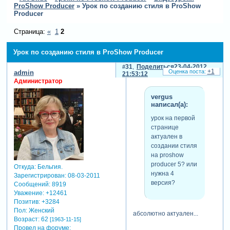
ProShow Producer
»
Урок по созданию стиля в ProShow
Producer
Страница:
«
1
2
Урок по созданию стиля в ProShow Producer
31
Поделиться
23-04-2012
+1
admin
21:53:12
Администратор
vergus
написал(а):
урок на первой
странице
актуален в
создании стиля
на proshow
producer 5? или
Откуда:
Бельгия.
нужна 4
Зарегистрирован
: 08-03-2011
версия?
Сообщений:
8919
Уважение:
+12461
Позитив:
+3284
Пол:
Женский
абсолютно актуален...
Возраст:
62
[1963-11-15]
Провел на форуме: