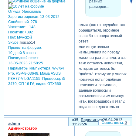
разных
размеров...
Откуда:
Ярославль
Зарегистрирован
: 13-03-2012
Сообщений:
278
олька (как-то неудобно так
Уважение:
+148
обращаться), огромное
Позитив:
+392
спасибо за оперативный
Пол:
Мужской
ответ!
Skype:
lisica514
мои интуитивные
Провел на форуме:
измышления по поводу
10 дней 8 часов
маски вы разъяснили. и все-
Последний визит:
13-05-2023 21:58:25
таки остались непонятки,
Параметры компьютера:
W-7/64
которые хотелось бы
Pro, PSP-8-03648, Мама ASUS
"добить". к тому же у многих
P8H77-V LGA 1155, Процессор i5
новичков есть подобные
3470, ОП 16 Гб, видео GTX660
неясности. возможно,
данные вопросы и
разъяснения и им помогут.
итак, возвращаюсь к этапу,
когда последовательно
отображаются 3
фотографии, закрытые
35
Поделиться
26-04-2012
0
admin
(если можно так
11:29:26
Администратор
выразиться) общей маской.
размер маски в данном