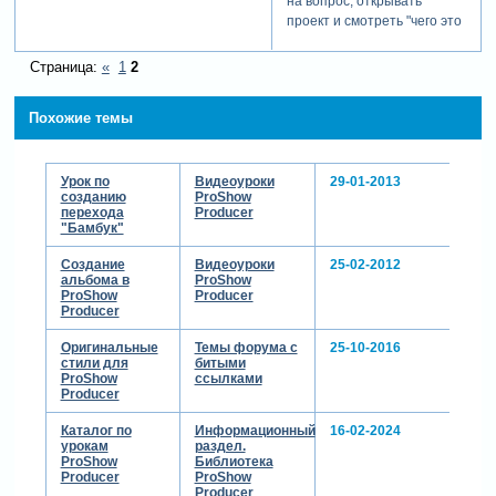
на вопрос, открывать
окном. когда находишься в
проект и смотреть "чего это
комнате, оконное стекло
я там наковыряла"
полностью замерзло и
[взломанный сайт]
Страница:
«
1
2
выглядит белым (маска с
[взломанный сайт]
основным белым фоном и с
прозрачностью 0%).
Похожие темы
подходишь к окну и горячим
дыханием прочищаешь
часть стекла, получается
Урок по
Видеоуроки
29-01-2013
прозрачный кружок (или
созданию
ProShow
перехода
Producer
любая другая форма),
"Бамбук"
сквозь который уже видна
улица с бегущими людьми и
Создание
Видеоуроки
25-02-2012
снеговиком. и это уже маска
альбома в
ProShow
с прозрачным кружком
ProShow
Producer
Producer
(прямоугольником, ромбом
и т.д.) в центре (или в
Оригинальные
Темы форума с
25-10-2016
любом другом месте
стили для
битыми
слайда). я правильно понял
ProShow
ссылками
Producer
про маску?
Каталог по
Информационный
16-02-2024
урокам
раздел.
ProShow
Библиотека
Producer
ProShow
Producer