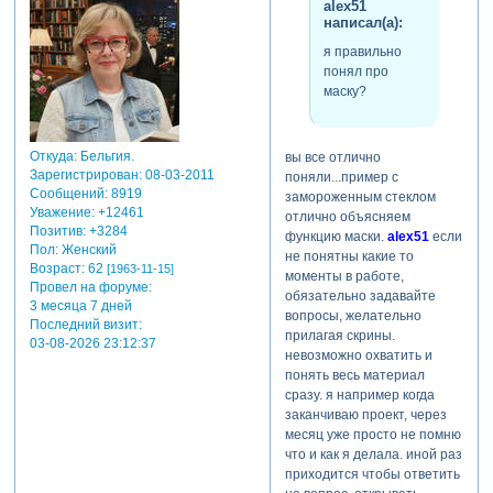
alex51
случае равен настроенному
написал(а):
размеру экрана,
я правильно
правильно? тогда если
понял про
какая-то из фотографий
маску?
будет размером меньше,
чем маска, то в пустых
местах будет чернота,
которую, как вариант, можно
Откуда:
Бельгия.
вы все отлично
закрыть общим фоном на
Зарегистрирован
: 08-03-2011
поняли...пример с
слайде (слой фона должен
Сообщений:
8919
замороженным стеклом
располагаться ниже всех
Уважение:
+12461
отлично объясняем
Позитив:
+3284
слоев, правильно).
функцию маски.
alex51
если
Пол:
Женский
естественно, при
не понятны какие то
Возраст:
62
[1963-11-15]
увеличении размеров
моменты в работе,
Провел на форуме:
фотографии с течением
обязательно задавайте
3 месяца 7 дней
времени ее отображаемая
вопросы, желательно
Последний визит:
часть будет ограничена
прилагая скрины.
03-08-2026 23:12:37
установленными
невозможно охватить и
размерами маски. я
понять весь материал
правильно понял ваше
сразу. я например когда
объяснение?
заканчиваю проект, через
и еще. мне вдруг в голову
месяц уже просто не помню
пришла (для лучшего
что и как я делала. иной раз
понимания функции маски)
приходится чтобы ответить
аналогия с замороженным