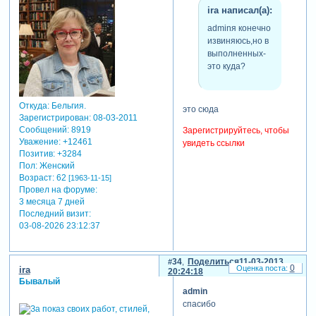
ira написал(а):
adminя конечно
извиняюсь,но в
выполненных-
это куда?
Откуда:
Бельгия.
это сюда
Зарегистрирован
: 08-03-2011
Сообщений:
8919
Зарегистрируйтесь, чтобы
Уважение:
+12461
увидеть ссылки
Позитив:
+3284
Пол:
Женский
Возраст:
62
[1963-11-15]
Провел на форуме:
3 месяца 7 дней
Последний визит:
03-08-2026 23:12:37
34
Поделиться
11-03-2013
0
ira
20:24:18
Бывалый
admin
спасибо