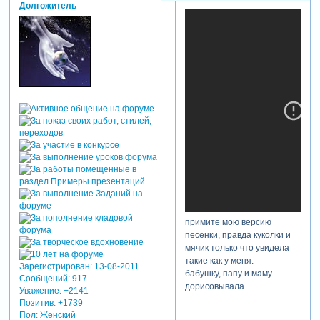
Долгожитель
примите мою версию
песенки, правда куколки и
мячик только что увидела
такие как у меня.
Зарегистрирован
: 13-08-2011
бабушку, папу и маму
Сообщений:
917
дорисовывала.
Уважение:
+2141
Позитив:
+1739
Пол:
Женский