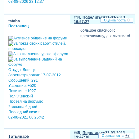
03-08-2026 23:12:37
44
Поделиться
21-03-2013
0
tataha
16:57:27
Постоялец
большое спасибо! с
превеликим удовольствием!
Откуда:
Донецк
Зарегистрирован
: 17-07-2012
Сообщений:
291
Уважение:
+520
Позитив:
+1027
Пол:
Женский
Провел на форуме:
2 месяца 6 дней
Последний визит:
02-08-2021 06:25:42
45
Поделиться
23-03-2013
+7
Татьяна56
19:47:30