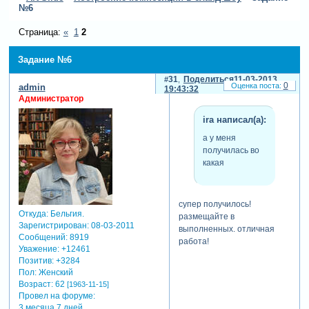
№6
Страница:
«
1
2
Задание №6
31
Поделиться
11-03-2013
0
admin
19:43:32
Администратор
ira написал(а):
а у меня
получилась во
какая
супер получилось!
Откуда:
Бельгия.
размещайте в
Зарегистрирован
: 08-03-2011
выполненных. отличная
Сообщений:
8919
работа!
Уважение:
+12461
Позитив:
+3284
Пол:
Женский
Возраст:
62
[1963-11-15]
Провел на форуме:
3 месяца 7 дней