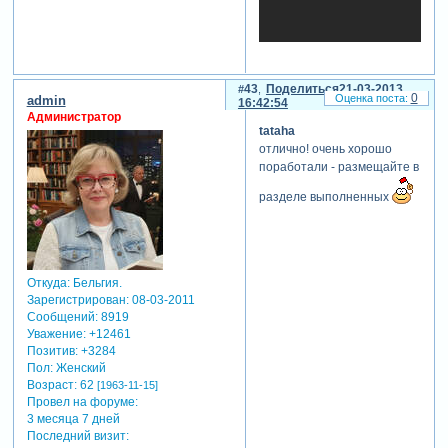
43
Поделиться
21-03-2013
0
admin
16:42:54
Администратор
tataha
отлично! очень хорошо
поработали - размещайте в
разделе выполненных
Откуда:
Бельгия.
Зарегистрирован
: 08-03-2011
Сообщений:
8919
Уважение:
+12461
Позитив:
+3284
Пол:
Женский
Возраст:
62
[1963-11-15]
Провел на форуме:
3 месяца 7 дней
Последний визит: