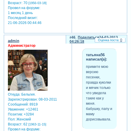
Возраст:
70
[1956-03-18]
Провел на форуме:
1 месяц 1 день
Последний визит:
21-06-2026 00:44:46
46
Поделиться
24-03-2013
0
admin
04:26:18
Администратор
татьяна56
написал(а):
примите мою
версию
песенки,
правда куколки
и мячик только
что увидела
Откуда:
Бельгия.
такие как у
Зарегистрирован
: 08-03-2011
меня.
Сообщений:
8919
бабушку, папу и
Уважение:
+12461
маму
Позитив:
+3284
дорисовывала.
Пол:
Женский
Возраст:
62
[1963-11-15]
Провел на форуме: