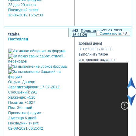
23 дня 20 часов
Последний визит:
16-06-2019 15:52:33
42
Поделиться
21-03-2013
+8
tataha
16:11:29
Постоялец
добрый день!
вот и я попыталась
выполнить такое
интересное задание.
Откуда:
Донецк
Зарегистрирован
: 17-07-2012
Сообщений:
291
Уважение:
+520
Позитив:
+1027
Пол:
Женский
Провел на форуме:
2 месяца 6 дней
Последний визит:
02-08-2021 06:25:42