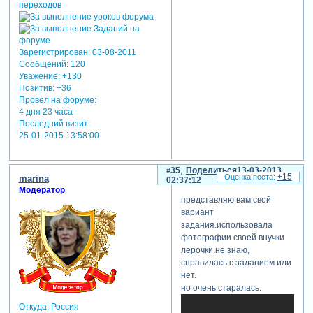
Зарегистрирован
: 03-08-2011
Сообщений:
120
Уважение:
+130
Позитив:
+36
Провел на форуме:
4 дня 23 часа
Последний визит:
25-01-2015 13:58:00
35
Поделиться
13-03-2013
+15
marina
02:37:12
Модератор
представляю вам свой
вариант
задания.использовала
фотографии своей внучки
лерочки.не знаю,
справилась с заданием или
нет.
но очень старалась.
Откуда:
Россия