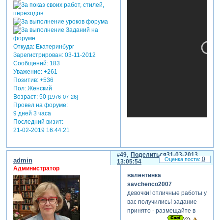
Откуда:
Екатеринбург
Зарегистрирован
: 03-11-2012
Сообщений:
183
Уважение:
+261
Позитив:
+536
Пол:
Женский
Возраст:
50
[1976-07-26]
Провел на форуме:
9 дней 3 часа
Последний визит:
21-02-2019 16:44:21
49
Поделиться
31-03-2013
0
admin
13:05:54
Администратор
валентинка
savchenco2007
девочки! отличные работы у
вас получились! задание
принято - размещайте в