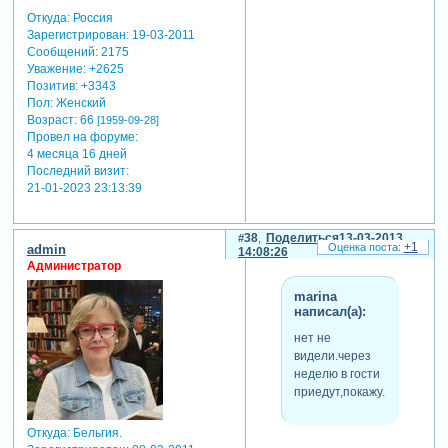
Откуда:
Россия
Зарегистрирован
: 19-03-2011
Сообщений:
2175
Уважение:
+2625
Позитив:
+3343
Пол:
Женский
Возраст:
66
[1959-09-28]
Провел на форуме:
4 месяца 16 дней
Последний визит:
21-01-2023 23:13:39
38
Поделиться
13-03-2013
+1
admin
14:08:26
Администратор
marina
написал(а):
нет не
видели.через
неделю в гости
приедут,покажу.
Откуда:
Бельгия.