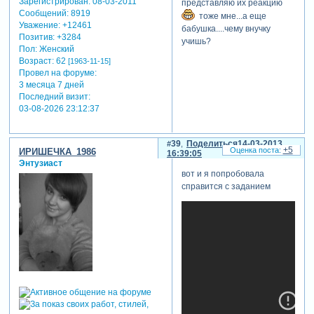
Зарегистрирован
: 08-03-2011
представляю их реакцию
Сообщений:
8919
тоже мне...а еще
Уважение:
+12461
бабушка....чему внучку
Позитив:
+3284
учишь?
Пол:
Женский
Возраст:
62
[1963-11-15]
Провел на форуме:
3 месяца 7 дней
Последний визит:
03-08-2026 23:12:37
39
Поделиться
14-03-2013
+5
ИРИШЕЧКА_1986
16:39:05
Энтузиаст
вот и я попробовала
справится с заданием