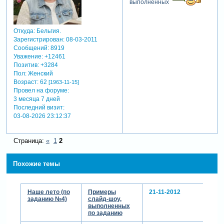
выполненных
Откуда:
Бельгия.
Зарегистрирован
: 08-03-2011
Сообщений:
8919
Уважение:
+12461
Позитив:
+3284
Пол:
Женский
Возраст:
62
[1963-11-15]
Провел на форуме:
3 месяца 7 дней
Последний визит:
03-08-2026 23:12:37
Страница:
«
1
2
Похожие темы
Наше лето (по
Примеры
21-11-2012
заданию №4)
слайд-шоу,
выполненных
по заданию