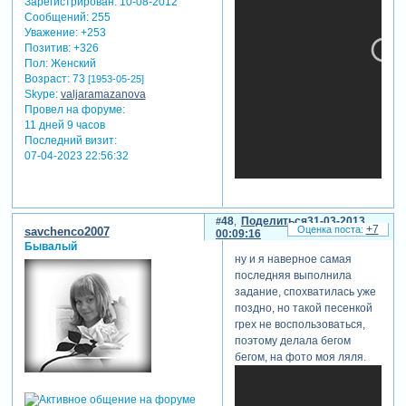
Зарегистрирован
: 10-08-2012
Сообщений:
255
Уважение:
+253
Позитив:
+326
Пол:
Женский
Возраст:
73
[1953-05-25]
Skype:
valjaramazanova
Провел на форуме:
11 дней 9 часов
Последний визит:
07-04-2023 22:56:32
48
Поделиться
31-03-2013
+7
savchenco2007
00:09:16
Бывалый
ну и я наверное самая
последняя выполнила
задание, спохватилась уже
поздно, но такой песенкой
грех не воспользоваться,
поэтому делала бегом
бегом, на фото моя ляля.