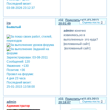
Последний визит:
03-08-2026 23:12:37
32
Поделиться
11-03-2013
0
ira
20:01:49
Бывалый
admin
я конечно
извиняюсь,но в
выполненных- это куда?
[взломанный сайт]
[взломанный сайт]
Зарегистрирован
: 03-08-2011
Сообщений:
120
Уважение:
+130
Позитив:
+36
Провел на форуме:
4 дня 23 часа
Последний визит:
25-01-2015 13:58:00
33
Поделиться
11-03-2013
0
admin
20:18:07
Администратор