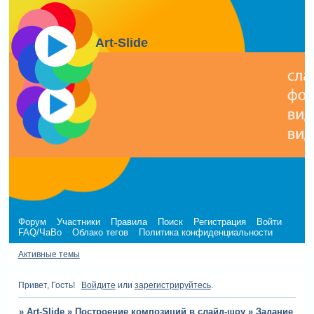
Art-Slide
Форум
Участники
Правила
Поиск
Регистрация
Войти
FAQ/ЧаВо
Облако тегов
Политика конфиденциальности
Активные темы
Привет, Гость!
Войдите
или
зарегистрируйтесь
.
»
Art-Slide
»
Построение композиций в слайд-шоу
»
Задание