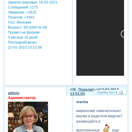
Зарегистрирован
: 19-03-2011
Сообщений:
2175
Уважение:
+2625
Позитив:
+3343
Пол:
Женский
Возраст:
66
[1959-09-28]
Провел на форуме:
4 месяца 16 дней
Последний визит:
21-01-2023 23:13:39
36
Поделиться
13-03-2013
+1
admin
13:51:04
Администратор
marina
мариночка! замечательно!
внучка и родители видели?
размещайте в
выполненных.
еще