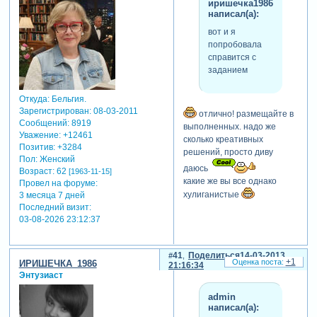
иришечка1986
написал(а):
вот и я
попробовала
справится с
заданием
Откуда:
Бельгия.
Зарегистрирован
: 08-03-2011
отлично! размещайте в
Сообщений:
8919
выполненных. надо же
Уважение:
+12461
сколько креативных
Позитив:
+3284
решений, просто диву
Пол:
Женский
даюсь
Возраст:
62
[1963-11-15]
какие же вы все однако
Провел на форуме:
хулиганистые
3 месяца 7 дней
Последний визит:
03-08-2026 23:12:37
41
Поделиться
14-03-2013
+1
ИРИШЕЧКА_1986
21:16:34
Энтузиаст
admin
написал(а):