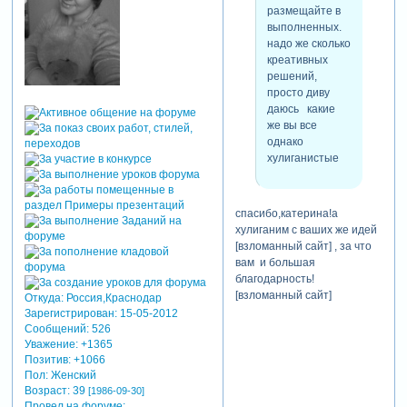
размещайте в
выполненных.
надо же сколько
креативных
решений,
просто диву
даюсь какие
же вы все
однако
хулиганистые
спасибо,катерина!а
хулиганим с ваших же идей
[взломанный сайт] , за что
вам и большая
благодарность!
[взломанный сайт]
Откуда:
Россия,Краснодар
Зарегистрирован
: 15-05-2012
Сообщений:
526
Уважение:
+1365
Позитив:
+1066
Пол:
Женский
Возраст:
39
[1986-09-30]
Провел на форуме: