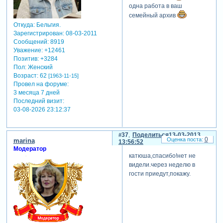
одна работа в ваш
семейный архив
Откуда:
Бельгия.
Зарегистрирован
: 08-03-2011
Сообщений:
8919
Уважение:
+12461
Позитив:
+3284
Пол:
Женский
Возраст:
62
[1963-11-15]
Провел на форуме:
3 месяца 7 дней
Последний визит:
03-08-2026 23:12:37
37
Поделиться
13-03-2013
0
marina
13:56:52
Модератор
катюша,спасибо!нет не
видели.через неделю в
гости приедут,покажу.