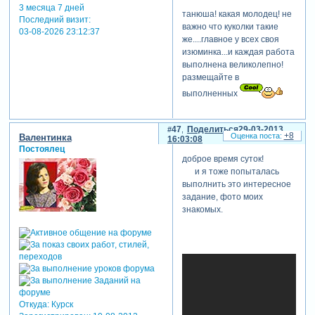
3 месяца 7 дней
танюша! какая молодец! не
Последний визит:
важно что куколки такие
03-08-2026 23:12:37
же....главное у всех своя
изюминка...и каждая работа
выполнена великолепно!
размещайте в
выполненных
47
Поделиться
29-03-2013
+8
Валентинка
16:03:08
Постоялец
доброе время суток!
и я тоже попыталась
выполнить это интересное
задание, фото моих
знакомых.
Откуда:
Курск