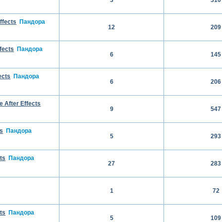
ffects
Пандора
12
209
fects
Пандора
6
145
ects
Пандора
6
206
 After Effects
9
547
s
Пандора
5
293
ts
Пандора
27
283
1
72
ts
Пандора
5
109