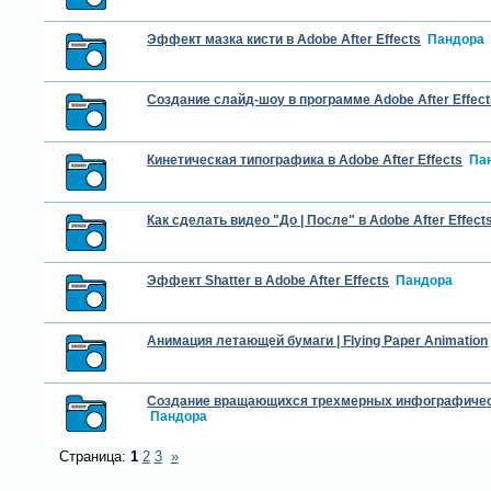
Эффект мазка кисти в Adobe After Effects
Пандора
Создание слайд-шоу в программе Adobe After Effect
Кинетическая типографика в Adobe After Effects
Па
Как сделать видео "До | После" в Adobe After Effect
Эффект Shatter в Adobe After Effects
Пандора
Анимация летающей бумаги | Flying Paper Animation
Cоздание вращающиxся трехмерных инфографичес
Пандора
Страница:
1
2
3
»