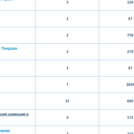
3
150
1
67
2
759
Пандора
3
279
3
87
7
284
15
660
ания анимации в
4
172
ндора
3
310