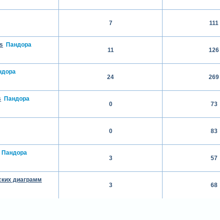
7
111
s
Пандора
11
126
ндора
24
269
s
Пандора
0
73
0
83
Пандора
3
57
ких диаграмм
3
68