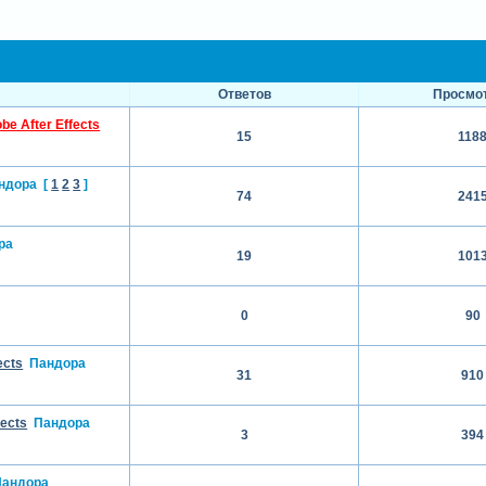
Ответов
Просмо
e After Effects
15
118
ндора
[
1
2
3
]
74
241
ра
19
101
0
90
ects
Пандора
31
910
ects
Пандора
3
394
Пандора