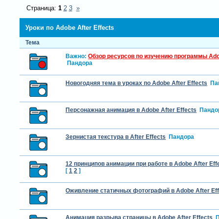
Страница:
1
2
3
»
Уроки по Adobe After Effects
Тема
Важно:
Обзор ресурсов по изучению программы Adob
Пандора
Новогодняя тема в уроках по Adobe After Effects
Па
Персонажная анимация в Adobe After Effects
Пандо
Зернистая текстура в After Effects
Пандора
12 принципов анимации при работе в Adobe After Eff
[
1
2
]
Оживление статичных фотографий в Adobe After Eff
Анимация разрыва страницы в Adobe After Effects