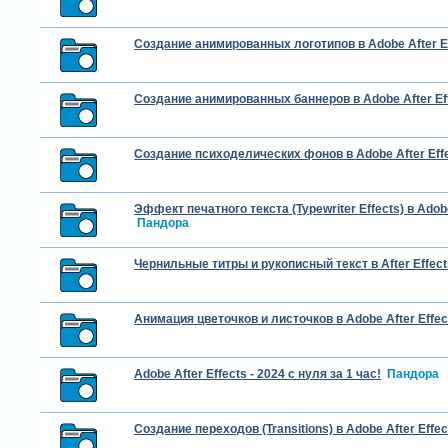
Создание анимированных логотипов в Adobe After E
Создание анимированных баннеров в Adobe After Ef
Создание психоделических фонов в Adobe After Eff
Эффект печатного текста (Typewriter Effects) в Adobe
Пандора
Чернильные титры и рукописный текст в After Effect
Анимация цветочков и листочков в Adobe After Effec
Adobe After Effects - 2024 с нуля за 1 час!
Пандора
Создание переходов (Transitions) в Adobe After Effec