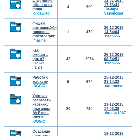
Отделение
13-02-2014
объекта от
17:53:41
4
590
фона
Тамара
oligawlad
Завойская
Фишки
фотошоп.Убираем
26-12-2013
лишнее с
1
470
14:54:04
фотографии.
Игорь56
marina
Как
оживить
26-12-2013
фото?
42
2054
08:54:51
Олька
Игорь56
[
1
2
]
Работа с
25-12-2013
масками
5
674
21:14:32
OGGIO
павловна
Урок как
разрезать
картинку
23-12-2013
плагином
20
730
17:03:39
AV.Bross
барсик1967
Puzzle
OGGIO
Создание
18-12-2013
снежного