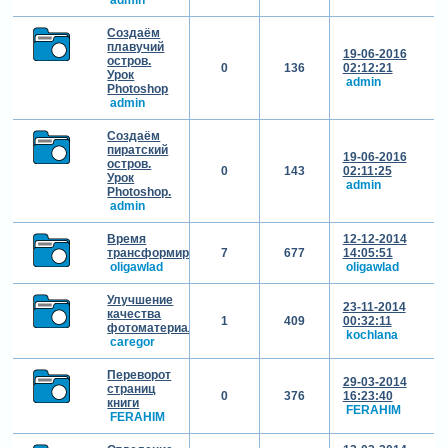
Создаём
плавучий
19-06-2016
остров.
0
136
02:12:21
Урок
admin
Photoshop
admin
Создаём
пиратский
19-06-2016
остров.
0
143
02:11:25
Урок
admin
Photoshop.
admin
Время
12-12-2014
трансформировать
7
677
14:05:51
oligawlad
oligawlad
Улучшение
23-11-2014
качества
1
409
00:32:11
фотоматериала
kochlana
caregor
Переворот
29-03-2014
страниц
0
376
16:23:40
книги
FERAHIM
FERAHIM