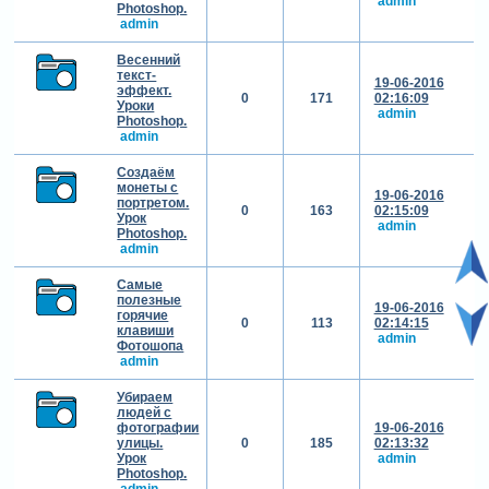
admin
Photoshop.
admin
Весенний
текст-
19-06-2016
эффект.
0
171
02:16:09
Уроки
admin
Photoshop.
admin
Создаём
монеты с
19-06-2016
портретом.
0
163
02:15:09
Урок
admin
Photoshop.
admin
Самые
полезные
19-06-2016
горячие
0
113
02:14:15
клавиши
admin
Фотошопа
admin
Убираем
людей с
фотографии
19-06-2016
улицы.
0
185
02:13:32
Урок
admin
Photoshop.
admin