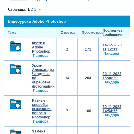
Страница:
1
2
3
»
Видеоуроки Adobe Photoshop
Последнее
Тема
Ответов
Просмотров
сообщение
Кисти в
14-12-2023
Adobe
2
171
11:12:33
Photoshop
Пандора
Пандора
Уроки
Александра
Чалдряна
30-11-2023
по
14
284
15:46:39
обработке
Пандора
фотографий
Пандора
Разные
способы
30-11-2023
вырезания
7
100
14:54:55
волос в
Пандора
Photoshop
Пандора
Замена