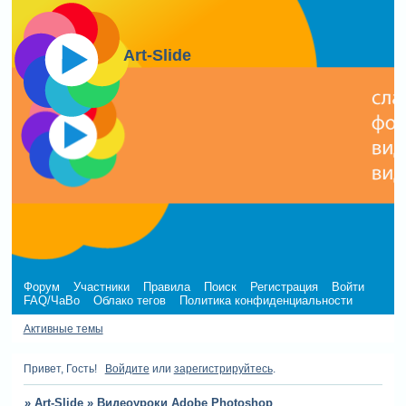
Art-Slide
Форум
Участники
Правила
Поиск
Регистрация
Войти
FAQ/ЧаВо
Облако тегов
Политика конфиденциальности
Активные темы
Привет, Гость!
Войдите
или
зарегистрируйтесь
.
»
Art-Slide
»
Видеоуроки Adobe Photoshop