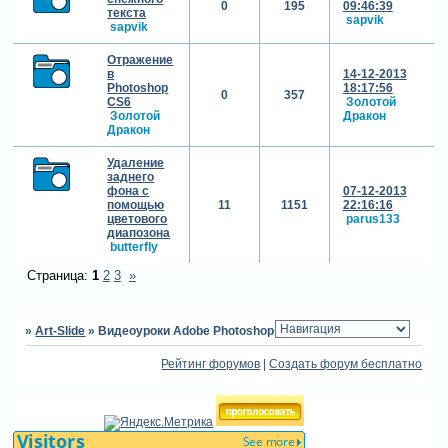
0
195
09:46:39
текста
sapvik
sapvik
Отражение
в
14-12-2013
Photoshop
18:17:56
0
357
CS6
Золотой
Золотой
Дракон
Дракон
Удаление
заднего
фона с
07-12-2013
помощью
11
1151
22:16:16
цветового
parus133
диапозона
butterfly
Страница:
1
2
3
»
»
Art-Slide
»
Видеоуроки Adobe Photoshop
Рейтинг форумов
|
Создать форум бесплатно